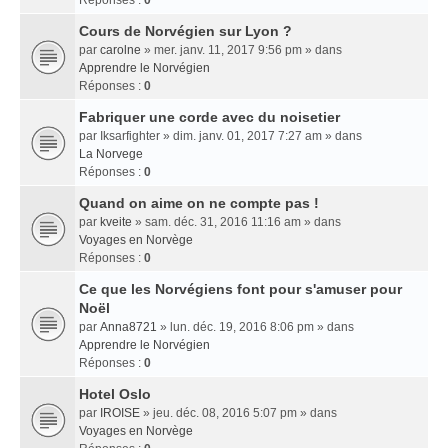
Réponses :
0
Cours de Norvégien sur Lyon ?
par
carolne
» mer. janv. 11, 2017 9:56 pm » dans
Apprendre le Norvégien
Réponses :
0
Fabriquer une corde avec du noisetier
par
Iksarfighter
» dim. janv. 01, 2017 7:27 am » dans
La Norvege
Réponses :
0
Quand on aime on ne compte pas !
par
kveite
» sam. déc. 31, 2016 11:16 am » dans
Voyages en Norvège
Réponses :
0
Ce que les Norvégiens font pour s'amuser pour
Noël
par
Anna8721
» lun. déc. 19, 2016 8:06 pm » dans
Apprendre le Norvégien
Réponses :
0
Hotel Oslo
par
IROISE
» jeu. déc. 08, 2016 5:07 pm » dans
Voyages en Norvège