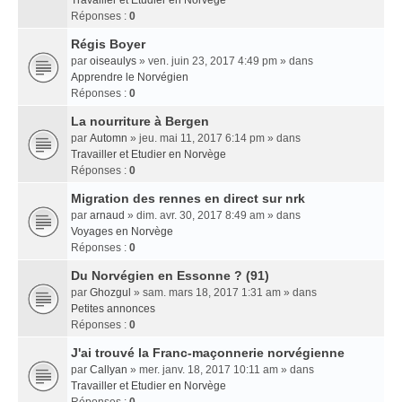
Travailler et Etudier en Norvège
Réponses :
0
Régis Boyer
par
oiseaulys
» ven. juin 23, 2017 4:49 pm » dans
Apprendre le Norvégien
Réponses :
0
La nourriture à Bergen
par
Automn
» jeu. mai 11, 2017 6:14 pm » dans
Travailler et Etudier en Norvège
Réponses :
0
Migration des rennes en direct sur nrk
par
arnaud
» dim. avr. 30, 2017 8:49 am » dans
Voyages en Norvège
Réponses :
0
Du Norvégien en Essonne ? (91)
par
Ghozgul
» sam. mars 18, 2017 1:31 am » dans
Petites annonces
Réponses :
0
J'ai trouvé la Franc-maçonnerie norvégienne
par
Callyan
» mer. janv. 18, 2017 10:11 am » dans
Travailler et Etudier en Norvège