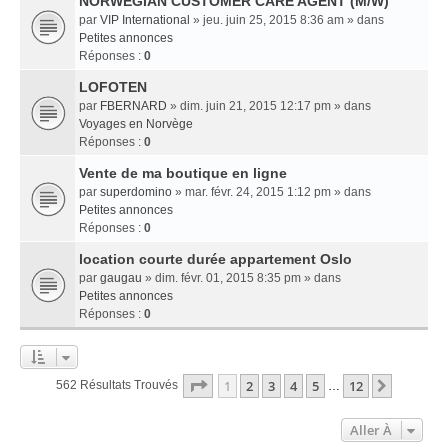
NORWEGIAN CUSTOMER CARE AGENT (M/W)
par
VIP International
» jeu. juin 25, 2015 8:36 am » dans
Petites annonces
Réponses :
0
LOFOTEN
par
FBERNARD
» dim. juin 21, 2015 12:17 pm » dans
Voyages en Norvège
Réponses :
0
Vente de ma boutique en ligne
par
superdomino
» mar. févr. 24, 2015 1:12 pm » dans
Petites annonces
Réponses :
0
location courte durée appartement Oslo
par
gaugau
» dim. févr. 01, 2015 8:35 pm » dans
Petites annonces
Réponses :
0
Page
1
Sur
12
1
2
3
4
5
12
Suivant
562 Résultats Trouvés
…
Aller À