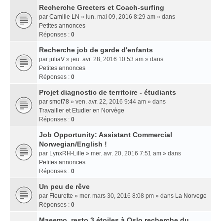
Recherche Greeters et Coach-surfing
par
Camille LN
» lun. mai 09, 2016 8:29 am » dans
Petites annonces
Réponses :
0
Recherche job de garde d'enfants
par
juliaV
» jeu. avr. 28, 2016 10:53 am » dans
Petites annonces
Réponses :
0
Projet diagnostic de territoire - étudiants
par
smot78
» ven. avr. 22, 2016 9:44 am » dans
Travailler et Etudier en Norvège
Réponses :
0
Job Opportunity: Assistant Commercial
Norwegian/English !
par
LynxRH-Lille
» mer. avr. 20, 2016 7:51 am » dans
Petites annonces
Réponses :
0
Un peu de rêve
par
Fleurette
» mer. mars 30, 2016 8:08 pm » dans
La Norvege
Réponses :
0
Maeemo, resto 3 étoiles à Oslo recherche du