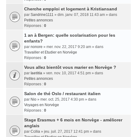
Cherche empploi et logement à Kristiansand
par
Sandrine1111
» dim. janv. 07, 2018 11:43 am » dans
Petites annonces
Réponses :
0
1 an à Bergen: quelle scolarisation pour les
enfants?
par
nonore
» mer. nov. 22, 2017 9:20 am » dans
Travailler et Etudier en Norvège
Réponses :
0
Vous allez bientôt vous marier en Norvège ?
par
laetitia
» ven. nov. 10, 2017 4:51 pm » dans
Petites annonces
Réponses :
0
Salon de thé Oslo / restaurant italien
par
Nio
» mer. oct. 25, 2017 4:30 pm » dans
Voyages en Norvège
Réponses :
0
Stage Erasmus + 6 mois en Norvège - améliorer
anglais
par
Ccilia
» jeu. juil. 27, 2017 12:41 pm » dans