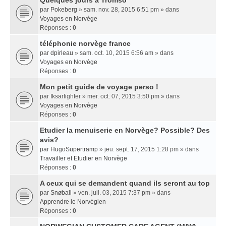
Quelques jours a Tromso
par
Pokeberg
» sam. nov. 28, 2015 6:51 pm » dans
Voyages en Norvège
Réponses :
0
téléphonie norvège france
par
dpirleau
» sam. oct. 10, 2015 6:56 am » dans
Voyages en Norvège
Réponses :
0
Mon petit guide de voyage perso !
par
Iksarfighter
» mer. oct. 07, 2015 3:50 pm » dans
Voyages en Norvège
Réponses :
0
Etudier la menuiserie en Norvège? Possible? Des
avis?
par
HugoSupertramp
» jeu. sept. 17, 2015 1:28 pm » dans
Travailler et Etudier en Norvège
Réponses :
0
A ceux qui se demandent quand ils seront au top
par
Snøball
» ven. juil. 03, 2015 7:37 pm » dans
Apprendre le Norvégien
Réponses :
0