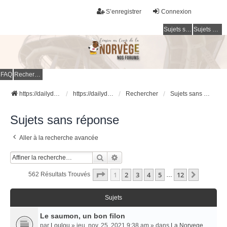
S’enregistrer
Connexion
Sujets sans réponse
Sujets actifs
FAQ
Rechercher
https://dailydigesthub.com
https://dailydigesthub.com
Rechercher
Sujets sans réponse
Sujets sans réponse
Aller à la recherche avancée
Rechercher
Recherche Avancée
Page
1
Sur
12
1
2
3
4
5
12
Suivant
562 Résultats Trouvés
…
Sujets
Le saumon, un bon filon
par
Loulou
» jeu. nov. 25, 2021 9:38 am » dans
La Norvege