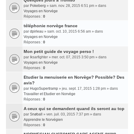
Quelques jours a Tromso
par
Pokeberg
» sam. nov. 28, 2015 6:51 pm » dans
Voyages en Norvège
Réponses :
0
téléphonie norvège france
par
dpirleau
» sam. oct. 10, 2015 6:56 am » dans
Voyages en Norvège
Réponses :
0
Mon petit guide de voyage perso !
par
Iksarfighter
» mer. oct. 07, 2015 3:50 pm » dans
Voyages en Norvège
Réponses :
0
Etudier la menuiserie en Norvège? Possible? Des
avis?
par
HugoSupertramp
» jeu. sept. 17, 2015 1:28 pm » dans
Travailler et Etudier en Norvège
Réponses :
0
A ceux qui se demandent quand ils seront au top
par
Snøball
» ven. juil. 03, 2015 7:37 pm » dans
Apprendre le Norvégien
Réponses :
0