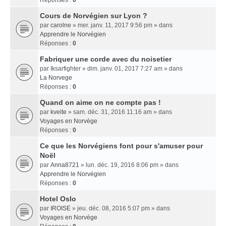
Réponses :
0
Cours de Norvégien sur Lyon ?
par
carolne
» mer. janv. 11, 2017 9:56 pm » dans
Apprendre le Norvégien
Réponses :
0
Fabriquer une corde avec du noisetier
par
Iksarfighter
» dim. janv. 01, 2017 7:27 am » dans
La Norvege
Réponses :
0
Quand on aime on ne compte pas !
par
kveite
» sam. déc. 31, 2016 11:16 am » dans
Voyages en Norvège
Réponses :
0
Ce que les Norvégiens font pour s'amuser pour
Noël
par
Anna8721
» lun. déc. 19, 2016 8:06 pm » dans
Apprendre le Norvégien
Réponses :
0
Hotel Oslo
par
IROISE
» jeu. déc. 08, 2016 5:07 pm » dans
Voyages en Norvège