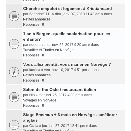
Cherche empploi et logement à Kristiansand
par
Sandrine1111
» dim. janv. 07, 2018 11:43 am » dans
Petites annonces
Réponses :
0
1 an à Bergen: quelle scolarisation pour les
enfants?
par
nonore
» mer. nov. 22, 2017 9:20 am » dans
Travailler et Etudier en Norvège
Réponses :
0
Vous allez bientôt vous marier en Norvège ?
par
laetitia
» ven. nov. 10, 2017 4:51 pm » dans
Petites annonces
Réponses :
0
Salon de thé Oslo / restaurant italien
par
Nio
» mer. oct. 25, 2017 4:30 pm » dans
Voyages en Norvège
Réponses :
0
Stage Erasmus + 6 mois en Norvège - améliorer
anglais
par
Ccilia
» jeu. juil. 27, 2017 12:41 pm » dans