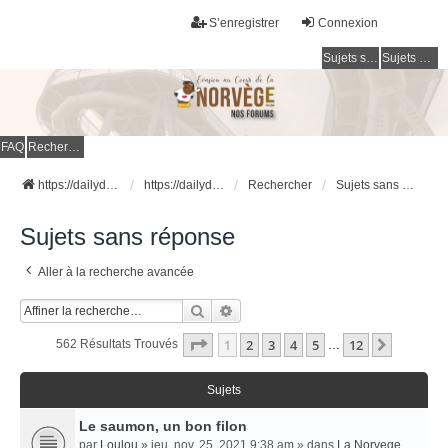
S’enregistrer
Connexion
Sujets sans réponse
Sujets actifs
FAQ
Rechercher
https://dailydigesthub.com
https://dailydigesthub.com
Rechercher
Sujets sans réponse
Sujets sans réponse
Aller à la recherche avancée
Rechercher
Recherche Avancée
Page
1
Sur
12
1
2
3
4
5
12
Suivant
562 Résultats Trouvés
…
Sujets
Le saumon, un bon filon
par
Loulou
» jeu. nov. 25, 2021 9:38 am » dans
La Norvege