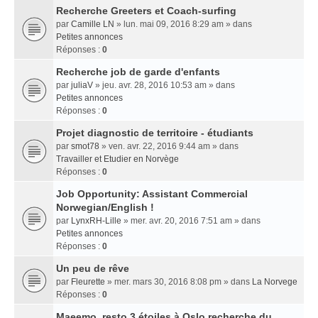
Recherche Greeters et Coach-surfing
par
Camille LN
» lun. mai 09, 2016 8:29 am » dans
Petites annonces
Réponses :
0
Recherche job de garde d'enfants
par
juliaV
» jeu. avr. 28, 2016 10:53 am » dans
Petites annonces
Réponses :
0
Projet diagnostic de territoire - étudiants
par
smot78
» ven. avr. 22, 2016 9:44 am » dans
Travailler et Etudier en Norvège
Réponses :
0
Job Opportunity: Assistant Commercial
Norwegian/English !
par
LynxRH-Lille
» mer. avr. 20, 2016 7:51 am » dans
Petites annonces
Réponses :
0
Un peu de rêve
par
Fleurette
» mer. mars 30, 2016 8:08 pm » dans
La Norvege
Réponses :
0
Maeemo, resto 3 étoiles à Oslo recherche du