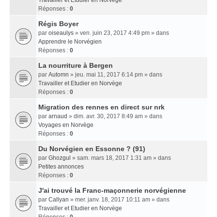
Travailler et Etudier en Norvège
Réponses :
0
Régis Boyer
par
oiseaulys
» ven. juin 23, 2017 4:49 pm » dans
Apprendre le Norvégien
Réponses :
0
La nourriture à Bergen
par
Automn
» jeu. mai 11, 2017 6:14 pm » dans
Travailler et Etudier en Norvège
Réponses :
0
Migration des rennes en direct sur nrk
par
arnaud
» dim. avr. 30, 2017 8:49 am » dans
Voyages en Norvège
Réponses :
0
Du Norvégien en Essonne ? (91)
par
Ghozgul
» sam. mars 18, 2017 1:31 am » dans
Petites annonces
Réponses :
0
J'ai trouvé la Franc-maçonnerie norvégienne
par
Callyan
» mer. janv. 18, 2017 10:11 am » dans
Travailler et Etudier en Norvège