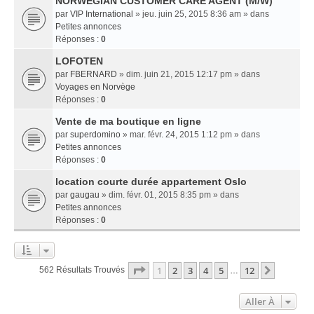
NORWEGIAN CUSTOMER CARE AGENT (M/W)
par
VIP International
» jeu. juin 25, 2015 8:36 am » dans
Petites annonces
Réponses :
0
LOFOTEN
par
FBERNARD
» dim. juin 21, 2015 12:17 pm » dans
Voyages en Norvège
Réponses :
0
Vente de ma boutique en ligne
par
superdomino
» mar. févr. 24, 2015 1:12 pm » dans
Petites annonces
Réponses :
0
location courte durée appartement Oslo
par
gaugau
» dim. févr. 01, 2015 8:35 pm » dans
Petites annonces
Réponses :
0
Page
1
Sur
12
1
2
3
4
5
12
Suivant
562 Résultats Trouvés
…
Aller À