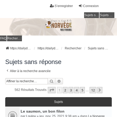
S’enregistrer
Connexion
Sujets sans réponse
Sujets actifs
FAQ
Rechercher
https://dailydigesthub.com
https://dailydigesthub.com
Rechercher
Sujets sans réponse
Sujets sans réponse
Aller à la recherche avancée
Rechercher
Recherche Avancée
Page
1
Sur
12
1
2
3
4
5
12
Suivant
562 Résultats Trouvés
…
Sujets
Le saumon, un bon filon
par
Loulou
» jeu. nov. 25, 2021 9:38 am » dans
La Norvege