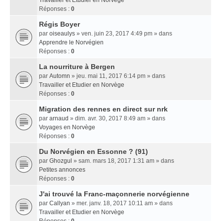
Travailler et Etudier en Norvège
Réponses :
0
Régis Boyer
par
oiseaulys
» ven. juin 23, 2017 4:49 pm » dans
Apprendre le Norvégien
Réponses :
0
La nourriture à Bergen
par
Automn
» jeu. mai 11, 2017 6:14 pm » dans
Travailler et Etudier en Norvège
Réponses :
0
Migration des rennes en direct sur nrk
par
arnaud
» dim. avr. 30, 2017 8:49 am » dans
Voyages en Norvège
Réponses :
0
Du Norvégien en Essonne ? (91)
par
Ghozgul
» sam. mars 18, 2017 1:31 am » dans
Petites annonces
Réponses :
0
J'ai trouvé la Franc-maçonnerie norvégienne
par
Callyan
» mer. janv. 18, 2017 10:11 am » dans
Travailler et Etudier en Norvège