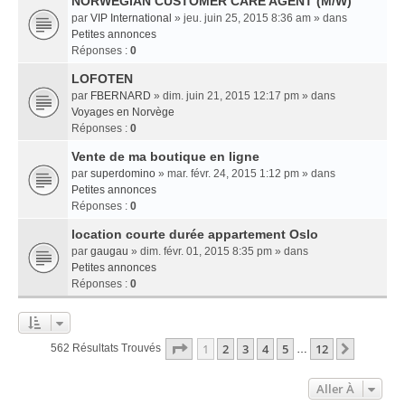
NORWEGIAN CUSTOMER CARE AGENT (M/W)
par
VIP International
» jeu. juin 25, 2015 8:36 am » dans
Petites annonces
Réponses :
0
LOFOTEN
par
FBERNARD
» dim. juin 21, 2015 12:17 pm » dans
Voyages en Norvège
Réponses :
0
Vente de ma boutique en ligne
par
superdomino
» mar. févr. 24, 2015 1:12 pm » dans
Petites annonces
Réponses :
0
location courte durée appartement Oslo
par
gaugau
» dim. févr. 01, 2015 8:35 pm » dans
Petites annonces
Réponses :
0
Page
1
Sur
12
1
2
3
4
5
12
Suivant
562 Résultats Trouvés
…
Aller À