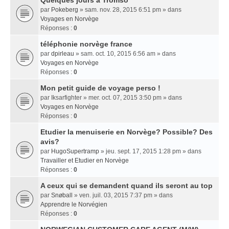
Quelques jours a Tromso
par
Pokeberg
» sam. nov. 28, 2015 6:51 pm » dans
Voyages en Norvège
Réponses :
0
téléphonie norvège france
par
dpirleau
» sam. oct. 10, 2015 6:56 am » dans
Voyages en Norvège
Réponses :
0
Mon petit guide de voyage perso !
par
Iksarfighter
» mer. oct. 07, 2015 3:50 pm » dans
Voyages en Norvège
Réponses :
0
Etudier la menuiserie en Norvège? Possible? Des
avis?
par
HugoSupertramp
» jeu. sept. 17, 2015 1:28 pm » dans
Travailler et Etudier en Norvège
Réponses :
0
A ceux qui se demandent quand ils seront au top
par
Snøball
» ven. juil. 03, 2015 7:37 pm » dans
Apprendre le Norvégien
Réponses :
0