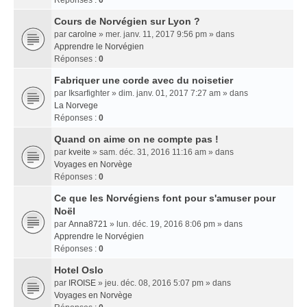
Réponses :
0
Cours de Norvégien sur Lyon ?
par
carolne
» mer. janv. 11, 2017 9:56 pm » dans
Apprendre le Norvégien
Réponses :
0
Fabriquer une corde avec du noisetier
par
Iksarfighter
» dim. janv. 01, 2017 7:27 am » dans
La Norvege
Réponses :
0
Quand on aime on ne compte pas !
par
kveite
» sam. déc. 31, 2016 11:16 am » dans
Voyages en Norvège
Réponses :
0
Ce que les Norvégiens font pour s'amuser pour
Noël
par
Anna8721
» lun. déc. 19, 2016 8:06 pm » dans
Apprendre le Norvégien
Réponses :
0
Hotel Oslo
par
IROISE
» jeu. déc. 08, 2016 5:07 pm » dans
Voyages en Norvège