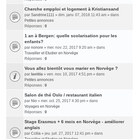
Cherche empploi et logement à Kristiansand
par
Sandrine1111
» dim. janv. 07, 2018 11:43 am » dans
Petites annonces
Réponses :
0
1 an à Bergen: quelle scolarisation pour les
enfants?
par
nonore
» mer. nov. 22, 2017 9:20 am » dans
Travailler et Etudier en Norvège
Réponses :
0
Vous allez bientôt vous marier en Norvège ?
par
laetitia
» ven. nov. 10, 2017 4:51 pm » dans
Petites annonces
Réponses :
0
Salon de thé Oslo / restaurant italien
par
Nio
» mer. oct. 25, 2017 4:30 pm » dans
Voyages en Norvège
Réponses :
0
Stage Erasmus + 6 mois en Norvège - améliorer
anglais
par
Ccilia
» jeu. juil. 27, 2017 12:41 pm » dans