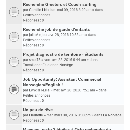
Recherche Greeters et Coach-surfing
par
Camille LN
» lun. mai 09, 2016 8:29 am » dans
Petites annonces
Réponses :
0
Recherche job de garde d'enfants
par
juliaV
» jeu. avr. 28, 2016 10:53 am » dans
Petites annonces
Réponses :
0
Projet diagnostic de territoire - étudiants
par
smot78
» ven. avr. 22, 2016 9:44 am » dans
Travailler et Etudier en Norvège
Réponses :
0
Job Opportunity: Assistant Commercial
Norwegian/English !
par
LynxRH-Lille
» mer. avr. 20, 2016 7:51 am » dans
Petites annonces
Réponses :
0
Un peu de rêve
par
Fleurette
» mer. mars 30, 2016 8:08 pm » dans
La Norvege
Réponses :
0
Maeemo, resto 3 étoiles à Oslo recherche du