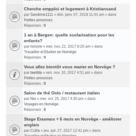
Cherche empploi et logement à Kristiansand
par
Sandrine1111
» dim. janv. 07, 2018 11:43 am » dans
Petites annonces
Réponses :
0
1 an à Bergen: quelle scolarisation pour les
enfants?
par
nonore
» mer. nov. 22, 2017 9:20 am » dans
Travailler et Etudier en Norvège
Réponses :
0
Vous allez bientôt vous marier en Norvège ?
par
laetitia
» ven. nov. 10, 2017 4:51 pm » dans
Petites annonces
Réponses :
0
Salon de thé Oslo / restaurant italien
par
Nio
» mer. oct. 25, 2017 4:30 pm » dans
Voyages en Norvège
Réponses :
0
Stage Erasmus + 6 mois en Norvège - améliorer
anglais
par
Ccilia
» jeu. juil. 27, 2017 12:41 pm » dans