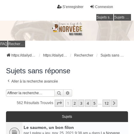
S’enregistrer
Connexion
Sujets sans réponse
Sujets actifs
FAQ
Rechercher
https://dailydigesthub.com
https://dailydigesthub.com
Rechercher
Sujets sans réponse
Sujets sans réponse
Aller à la recherche avancée
Rechercher
Recherche Avancée
Page
1
Sur
12
1
2
3
4
5
12
Suivant
562 Résultats Trouvés
…
Sujets
Le saumon, un bon filon
par
Loulou
» jeu. nov. 25, 2021 9:38 am » dans
La Norvege