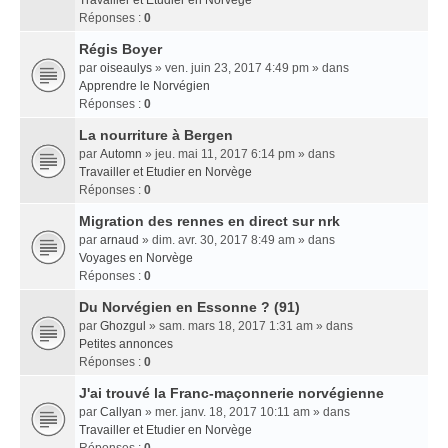
Travailler et Etudier en Norvège
Réponses :
0
Régis Boyer
par
oiseaulys
» ven. juin 23, 2017 4:49 pm » dans
Apprendre le Norvégien
Réponses :
0
La nourriture à Bergen
par
Automn
» jeu. mai 11, 2017 6:14 pm » dans
Travailler et Etudier en Norvège
Réponses :
0
Migration des rennes en direct sur nrk
par
arnaud
» dim. avr. 30, 2017 8:49 am » dans
Voyages en Norvège
Réponses :
0
Du Norvégien en Essonne ? (91)
par
Ghozgul
» sam. mars 18, 2017 1:31 am » dans
Petites annonces
Réponses :
0
J'ai trouvé la Franc-maçonnerie norvégienne
par
Callyan
» mer. janv. 18, 2017 10:11 am » dans
Travailler et Etudier en Norvège