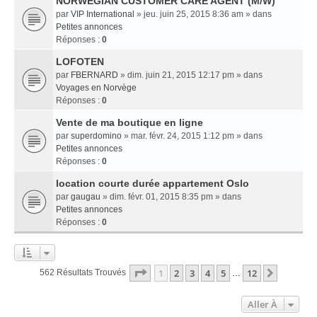
NORWEGIAN CUSTOMER CARE AGENT (M/W)
par
VIP International
» jeu. juin 25, 2015 8:36 am » dans
Petites annonces
Réponses :
0
LOFOTEN
par
FBERNARD
» dim. juin 21, 2015 12:17 pm » dans
Voyages en Norvège
Réponses :
0
Vente de ma boutique en ligne
par
superdomino
» mar. févr. 24, 2015 1:12 pm » dans
Petites annonces
Réponses :
0
location courte durée appartement Oslo
par
gaugau
» dim. févr. 01, 2015 8:35 pm » dans
Petites annonces
Réponses :
0
Page
1
Sur
12
1
2
3
4
5
12
Suivant
562 Résultats Trouvés
…
Aller À