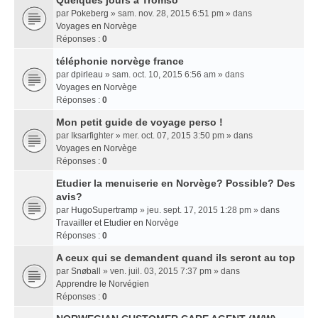
Quelques jours a Tromso
par
Pokeberg
» sam. nov. 28, 2015 6:51 pm » dans
Voyages en Norvège
Réponses :
0
téléphonie norvège france
par
dpirleau
» sam. oct. 10, 2015 6:56 am » dans
Voyages en Norvège
Réponses :
0
Mon petit guide de voyage perso !
par
Iksarfighter
» mer. oct. 07, 2015 3:50 pm » dans
Voyages en Norvège
Réponses :
0
Etudier la menuiserie en Norvège? Possible? Des
avis?
par
HugoSupertramp
» jeu. sept. 17, 2015 1:28 pm » dans
Travailler et Etudier en Norvège
Réponses :
0
A ceux qui se demandent quand ils seront au top
par
Snøball
» ven. juil. 03, 2015 7:37 pm » dans
Apprendre le Norvégien
Réponses :
0