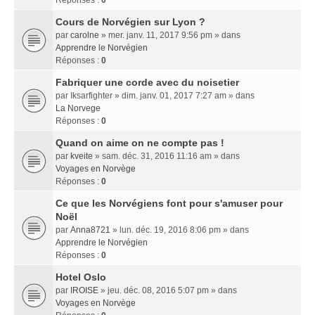
Réponses :
0
Cours de Norvégien sur Lyon ?
par
carolne
» mer. janv. 11, 2017 9:56 pm » dans
Apprendre le Norvégien
Réponses :
0
Fabriquer une corde avec du noisetier
par
Iksarfighter
» dim. janv. 01, 2017 7:27 am » dans
La Norvege
Réponses :
0
Quand on aime on ne compte pas !
par
kveite
» sam. déc. 31, 2016 11:16 am » dans
Voyages en Norvège
Réponses :
0
Ce que les Norvégiens font pour s'amuser pour
Noël
par
Anna8721
» lun. déc. 19, 2016 8:06 pm » dans
Apprendre le Norvégien
Réponses :
0
Hotel Oslo
par
IROISE
» jeu. déc. 08, 2016 5:07 pm » dans
Voyages en Norvège