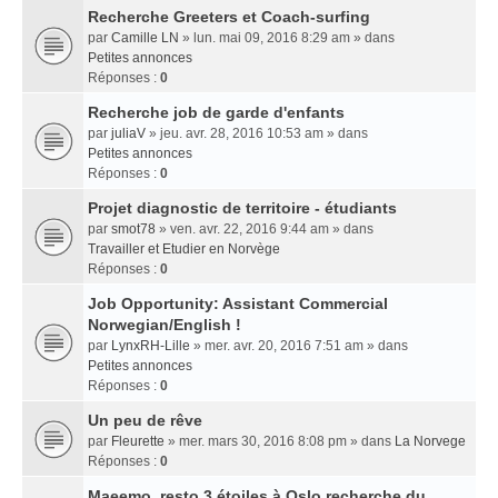
Recherche Greeters et Coach-surfing
par
Camille LN
» lun. mai 09, 2016 8:29 am » dans
Petites annonces
Réponses :
0
Recherche job de garde d'enfants
par
juliaV
» jeu. avr. 28, 2016 10:53 am » dans
Petites annonces
Réponses :
0
Projet diagnostic de territoire - étudiants
par
smot78
» ven. avr. 22, 2016 9:44 am » dans
Travailler et Etudier en Norvège
Réponses :
0
Job Opportunity: Assistant Commercial
Norwegian/English !
par
LynxRH-Lille
» mer. avr. 20, 2016 7:51 am » dans
Petites annonces
Réponses :
0
Un peu de rêve
par
Fleurette
» mer. mars 30, 2016 8:08 pm » dans
La Norvege
Réponses :
0
Maeemo, resto 3 étoiles à Oslo recherche du