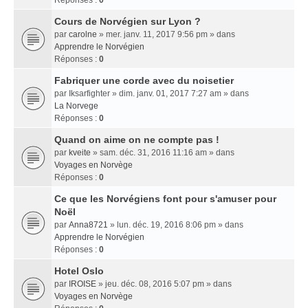
Réponses :
0
Cours de Norvégien sur Lyon ?
par
carolne
» mer. janv. 11, 2017 9:56 pm » dans
Apprendre le Norvégien
Réponses :
0
Fabriquer une corde avec du noisetier
par
Iksarfighter
» dim. janv. 01, 2017 7:27 am » dans
La Norvege
Réponses :
0
Quand on aime on ne compte pas !
par
kveite
» sam. déc. 31, 2016 11:16 am » dans
Voyages en Norvège
Réponses :
0
Ce que les Norvégiens font pour s'amuser pour
Noël
par
Anna8721
» lun. déc. 19, 2016 8:06 pm » dans
Apprendre le Norvégien
Réponses :
0
Hotel Oslo
par
IROISE
» jeu. déc. 08, 2016 5:07 pm » dans
Voyages en Norvège