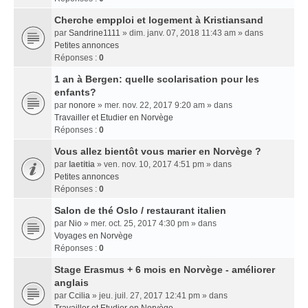
Cherche empploi et logement à Kristiansand
par
Sandrine1111
» dim. janv. 07, 2018 11:43 am » dans
Petites annonces
Réponses :
0
1 an à Bergen: quelle scolarisation pour les
enfants?
par
nonore
» mer. nov. 22, 2017 9:20 am » dans
Travailler et Etudier en Norvège
Réponses :
0
Vous allez bientôt vous marier en Norvège ?
par
laetitia
» ven. nov. 10, 2017 4:51 pm » dans
Petites annonces
Réponses :
0
Salon de thé Oslo / restaurant italien
par
Nio
» mer. oct. 25, 2017 4:30 pm » dans
Voyages en Norvège
Réponses :
0
Stage Erasmus + 6 mois en Norvège - améliorer
anglais
par
Ccilia
» jeu. juil. 27, 2017 12:41 pm » dans