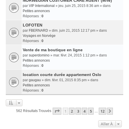
NORWEGIAN CUSTOMER CARE AGENT (M/W)
par
VIP International
» jeu. juin 25, 2015 8:36 am » dans
Petites annonces
Réponses :
0
LOFOTEN
par
FBERNARD
» dim. juin 21, 2015 12:17 pm » dans
Voyages en Norvège
Réponses :
0
Vente de ma boutique en ligne
par
superdomino
» mar. févr. 24, 2015 1:12 pm » dans
Petites annonces
Réponses :
0
location courte durée appartement Oslo
par
gaugau
» dim. févr. 01, 2015 8:35 pm » dans
Petites annonces
Réponses :
0
Page
1
Sur
12
1
2
3
4
5
12
Suivant
562 Résultats Trouvés
…
Aller À