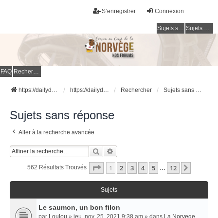
S’enregistrer
Connexion
Sujets sans réponse
Sujets actifs
FAQ
Rechercher
https://dailydigesthub.com
https://dailydigesthub.com
Rechercher
Sujets sans réponse
Sujets sans réponse
Aller à la recherche avancée
Rechercher
Recherche Avancée
Page
1
Sur
12
1
2
3
4
5
12
Suivant
562 Résultats Trouvés
…
Sujets
Le saumon, un bon filon
par
Loulou
» jeu. nov. 25, 2021 9:38 am » dans
La Norvege