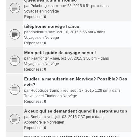
Quelques jours a Tromso
par
Pokeberg
» sam. nov. 28, 2015 6:51 pm » dans
Voyages en Norvège
Réponses :
0
téléphonie norvège france
par
dpirleau
» sam. oct. 10, 2015 6:56 am » dans
Voyages en Norvège
Réponses :
0
Mon petit guide de voyage perso !
par
Iksarfighter
» mer. oct. 07, 2015 3:50 pm » dans
Voyages en Norvège
Réponses :
0
Etudier la menuiserie en Norvège? Possible? Des
avis?
par
HugoSupertramp
» jeu. sept. 17, 2015 1:28 pm » dans
Travailler et Etudier en Norvège
Réponses :
0
A ceux qui se demandent quand ils seront au top
par
Snøball
» ven. juil. 03, 2015 7:37 pm » dans
Apprendre le Norvégien
Réponses :
0