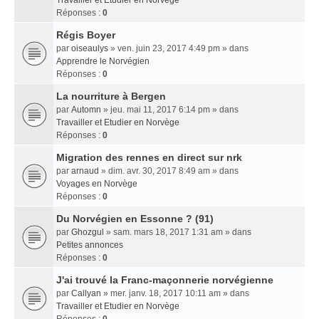
Travailler et Etudier en Norvège
Réponses :
0
Régis Boyer
par
oiseaulys
» ven. juin 23, 2017 4:49 pm » dans
Apprendre le Norvégien
Réponses :
0
La nourriture à Bergen
par
Automn
» jeu. mai 11, 2017 6:14 pm » dans
Travailler et Etudier en Norvège
Réponses :
0
Migration des rennes en direct sur nrk
par
arnaud
» dim. avr. 30, 2017 8:49 am » dans
Voyages en Norvège
Réponses :
0
Du Norvégien en Essonne ? (91)
par
Ghozgul
» sam. mars 18, 2017 1:31 am » dans
Petites annonces
Réponses :
0
J'ai trouvé la Franc-maçonnerie norvégienne
par
Callyan
» mer. janv. 18, 2017 10:11 am » dans
Travailler et Etudier en Norvège