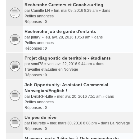
Recherche Greeters et Coach-surfing
par
Camille LN
» lun. mai 09, 2016 8:29 am » dans
Petites annonces
Réponses :
0
Recherche job de garde d'enfants
par
juliaV
» jeu. avr. 28, 2016 10:53 am » dans
Petites annonces
Réponses :
0
Projet diagnostic de territoire - étudiants
par
smot78
» ven. avr. 22, 2016 9:44 am » dans
Travailler et Etudier en Norvège
Réponses :
0
Job Opportunity: Assistant Commercial
Norwegian/English !
par
LynxRH-Lille
» mer. avr. 20, 2016 7:51 am » dans
Petites annonces
Réponses :
0
Un peu de rêve
par
Fleurette
» mer. mars 30, 2016 8:08 pm » dans
La Norvege
Réponses :
0
Maeemo, resto 3 étoiles à Oslo recherche du