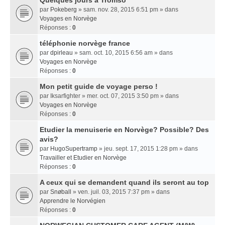
Quelques jours a Tromso
par
Pokeberg
» sam. nov. 28, 2015 6:51 pm » dans
Voyages en Norvège
Réponses :
0
téléphonie norvège france
par
dpirleau
» sam. oct. 10, 2015 6:56 am » dans
Voyages en Norvège
Réponses :
0
Mon petit guide de voyage perso !
par
Iksarfighter
» mer. oct. 07, 2015 3:50 pm » dans
Voyages en Norvège
Réponses :
0
Etudier la menuiserie en Norvège? Possible? Des
avis?
par
HugoSupertramp
» jeu. sept. 17, 2015 1:28 pm » dans
Travailler et Etudier en Norvège
Réponses :
0
A ceux qui se demandent quand ils seront au top
par
Snøball
» ven. juil. 03, 2015 7:37 pm » dans
Apprendre le Norvégien
Réponses :
0