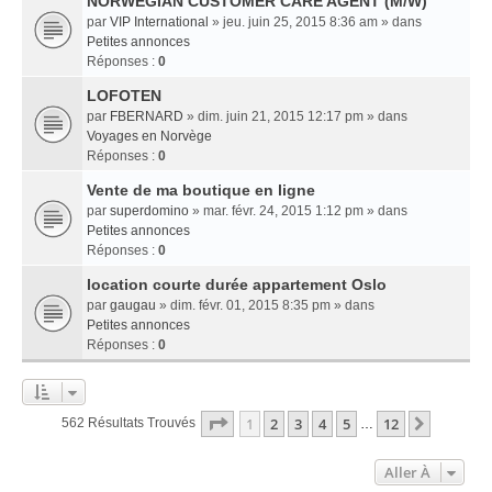
NORWEGIAN CUSTOMER CARE AGENT (M/W)
par
VIP International
» jeu. juin 25, 2015 8:36 am » dans
Petites annonces
Réponses :
0
LOFOTEN
par
FBERNARD
» dim. juin 21, 2015 12:17 pm » dans
Voyages en Norvège
Réponses :
0
Vente de ma boutique en ligne
par
superdomino
» mar. févr. 24, 2015 1:12 pm » dans
Petites annonces
Réponses :
0
location courte durée appartement Oslo
par
gaugau
» dim. févr. 01, 2015 8:35 pm » dans
Petites annonces
Réponses :
0
Page
1
Sur
12
1
2
3
4
5
12
Suivant
562 Résultats Trouvés
…
Aller À