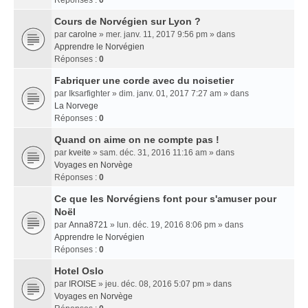
Réponses :
0
Cours de Norvégien sur Lyon ?
par
carolne
» mer. janv. 11, 2017 9:56 pm » dans
Apprendre le Norvégien
Réponses :
0
Fabriquer une corde avec du noisetier
par
Iksarfighter
» dim. janv. 01, 2017 7:27 am » dans
La Norvege
Réponses :
0
Quand on aime on ne compte pas !
par
kveite
» sam. déc. 31, 2016 11:16 am » dans
Voyages en Norvège
Réponses :
0
Ce que les Norvégiens font pour s'amuser pour
Noël
par
Anna8721
» lun. déc. 19, 2016 8:06 pm » dans
Apprendre le Norvégien
Réponses :
0
Hotel Oslo
par
IROISE
» jeu. déc. 08, 2016 5:07 pm » dans
Voyages en Norvège