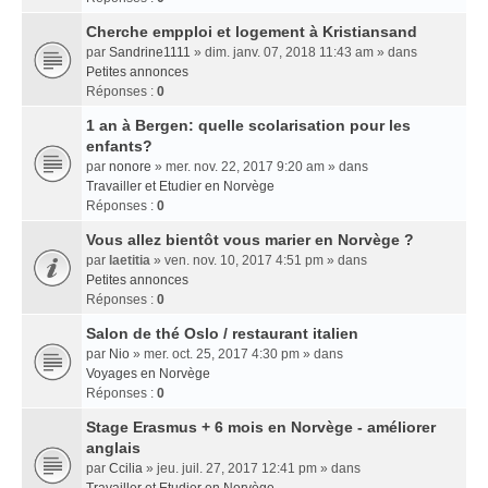
Cherche empploi et logement à Kristiansand
par
Sandrine1111
» dim. janv. 07, 2018 11:43 am » dans
Petites annonces
Réponses :
0
1 an à Bergen: quelle scolarisation pour les
enfants?
par
nonore
» mer. nov. 22, 2017 9:20 am » dans
Travailler et Etudier en Norvège
Réponses :
0
Vous allez bientôt vous marier en Norvège ?
par
laetitia
» ven. nov. 10, 2017 4:51 pm » dans
Petites annonces
Réponses :
0
Salon de thé Oslo / restaurant italien
par
Nio
» mer. oct. 25, 2017 4:30 pm » dans
Voyages en Norvège
Réponses :
0
Stage Erasmus + 6 mois en Norvège - améliorer
anglais
par
Ccilia
» jeu. juil. 27, 2017 12:41 pm » dans