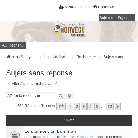
S’enregistrer
Connexion
Sujets sans réponse
Sujets actifs
FAQ
Rechercher
https://dailydigesthub.com
https://dailydigesthub.com
Rechercher
Sujets sans réponse
Sujets sans réponse
Aller à la recherche avancée
Rechercher
Recherche Avancée
Page
1
Sur
12
1
2
3
4
5
12
Suivant
562 Résultats Trouvés
…
Sujets
Le saumon, un bon filon
par
Loulou
» jeu. nov. 25, 2021 9:38 am » dans
La Norvege