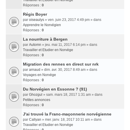
Travailler et Etudier en Norvège
Réponses :
0
Régis Boyer
par
oiseaulys
» ven. juin 23, 2017 4:49 pm » dans
Apprendre le Norvégien
Réponses :
0
La nourriture à Bergen
par
Automn
» jeu. mai 11, 2017 6:14 pm » dans
Travailler et Etudier en Norvège
Réponses :
0
Migration des rennes en direct sur nrk
par
arnaud
» dim. avr. 30, 2017 8:49 am » dans
Voyages en Norvège
Réponses :
0
Du Norvégien en Essonne ? (91)
par
Ghozgul
» sam. mars 18, 2017 1:31 am » dans
Petites annonces
Réponses :
0
J'ai trouvé la Franc-maçonnerie norvégienne
par
Callyan
» mer. janv. 18, 2017 10:11 am » dans
Travailler et Etudier en Norvège