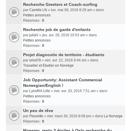
Recherche Greeters et Coach-surfing
par
Camille LN
» lun. mai 09, 2016 8:29 am » dans
Petites annonces
Réponses :
0
Recherche job de garde d'enfants
par
juliaV
» jeu. avr. 28, 2016 10:53 am » dans
Petites annonces
Réponses :
0
Projet diagnostic de territoire - étudiants
par
smot78
» ven. avr. 22, 2016 9:44 am » dans
Travailler et Etudier en Norvège
Réponses :
0
Job Opportunity: Assistant Commercial
Norwegian/English !
par
LynxRH-Lille
» mer. avr. 20, 2016 7:51 am » dans
Petites annonces
Réponses :
0
Un peu de rêve
par
Fleurette
» mer. mars 30, 2016 8:08 pm » dans
La Norvege
Réponses :
0
Maeemo, resto 3 étoiles à Oslo recherche du