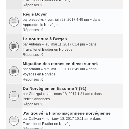
Travailler et Etudier en Norvège
Réponses :
0
Régis Boyer
par
oiseaulys
» ven. juin 23, 2017 4:49 pm » dans
Apprendre le Norvégien
Réponses :
0
La nourriture à Bergen
par
Automn
» jeu. mai 11, 2017 6:14 pm » dans
Travailler et Etudier en Norvège
Réponses :
0
Migration des rennes en direct sur nrk
par
arnaud
» dim. avr. 30, 2017 8:49 am » dans
Voyages en Norvège
Réponses :
0
Du Norvégien en Essonne ? (91)
par
Ghozgul
» sam. mars 18, 2017 1:31 am » dans
Petites annonces
Réponses :
0
J'ai trouvé la Franc-maçonnerie norvégienne
par
Callyan
» mer. janv. 18, 2017 10:11 am » dans
Travailler et Etudier en Norvège