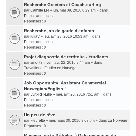
Recherche Greeters et Coach-surfing
par
Camille LN
» lun. mai 09, 2016 8:29 am » dans
Petites annonces
Réponses :
0
Recherche job de garde d'enfants
par
juliaV
» jeu. avr. 28, 2016 10:53 am » dans
Petites annonces
Réponses :
0
Projet diagnostic de territoire - étudiants
par
smot78
» ven. avr. 22, 2016 9:44 am » dans
Travailler et Etudier en Norvège
Réponses :
0
Job Opportunity: Assistant Commercial
Norwegian/English !
par
LynxRH-Lille
» mer. avr. 20, 2016 7:51 am » dans
Petites annonces
Réponses :
0
Un peu de rêve
par
Fleurette
» mer. mars 30, 2016 8:08 pm » dans
La Norvege
Réponses :
0
Maeemo, resto 3 étoiles à Oslo recherche du