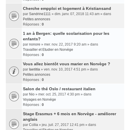
Cherche empploi et logement à Kristiansand
par
Sandrine1111
» dim. janv. 07, 2018 11:43 am » dans
Petites annonces
Réponses :
0
1 an à Bergen: quelle scolarisation pour les
enfants?
par
nonore
» mer. nov. 22, 2017 9:20 am » dans
Travailler et Etudier en Norvège
Réponses :
0
Vous allez bientôt vous marier en Norvège ?
par
laetitia
» ven. nov. 10, 2017 4:51 pm » dans
Petites annonces
Réponses :
0
Salon de thé Oslo / restaurant italien
par
Nio
» mer. oct. 25, 2017 4:30 pm » dans
Voyages en Norvège
Réponses :
0
Stage Erasmus + 6 mois en Norvège - améliorer
anglais
par
Ccilia
» jeu. juil. 27, 2017 12:41 pm » dans