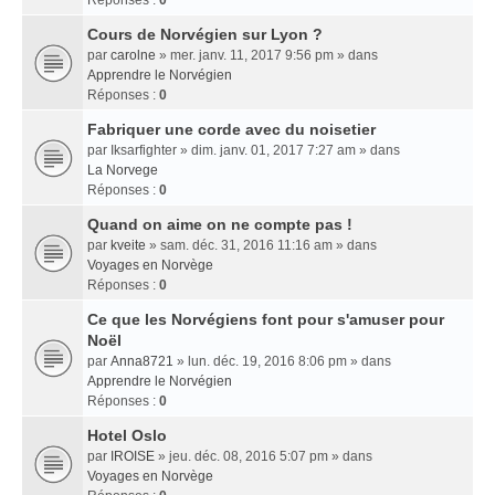
Réponses :
0
Cours de Norvégien sur Lyon ?
par
carolne
» mer. janv. 11, 2017 9:56 pm » dans
Apprendre le Norvégien
Réponses :
0
Fabriquer une corde avec du noisetier
par
Iksarfighter
» dim. janv. 01, 2017 7:27 am » dans
La Norvege
Réponses :
0
Quand on aime on ne compte pas !
par
kveite
» sam. déc. 31, 2016 11:16 am » dans
Voyages en Norvège
Réponses :
0
Ce que les Norvégiens font pour s'amuser pour
Noël
par
Anna8721
» lun. déc. 19, 2016 8:06 pm » dans
Apprendre le Norvégien
Réponses :
0
Hotel Oslo
par
IROISE
» jeu. déc. 08, 2016 5:07 pm » dans
Voyages en Norvège