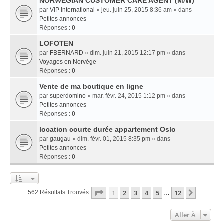
NORWEGIAN CUSTOMER CARE AGENT (M/W)
par
VIP International
» jeu. juin 25, 2015 8:36 am » dans
Petites annonces
Réponses :
0
LOFOTEN
par
FBERNARD
» dim. juin 21, 2015 12:17 pm » dans
Voyages en Norvège
Réponses :
0
Vente de ma boutique en ligne
par
superdomino
» mar. févr. 24, 2015 1:12 pm » dans
Petites annonces
Réponses :
0
location courte durée appartement Oslo
par
gaugau
» dim. févr. 01, 2015 8:35 pm » dans
Petites annonces
Réponses :
0
Page
1
Sur
12
1
2
3
4
5
12
Suivant
562 Résultats Trouvés
…
Aller À