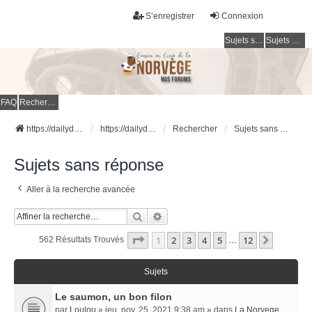
S’enregistrer
Connexion
Sujets sans réponse
Sujets actifs
FAQ
Rechercher
https://dailydigesthub.com
https://dailydigesthub.com
Rechercher
Sujets sans réponse
Sujets sans réponse
Aller à la recherche avancée
Rechercher
Recherche Avancée
Page
1
Sur
12
1
2
3
4
5
12
Suivant
562 Résultats Trouvés
…
Sujets
Le saumon, un bon filon
par
Loulou
» jeu. nov. 25, 2021 9:38 am » dans
La Norvege