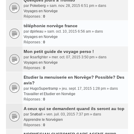
Quelques jours a Tromso
par
Pokeberg
» sam. nov. 28, 2015 6:51 pm » dans
Voyages en Norvège
Réponses :
0
téléphonie norvège france
par
dpirleau
» sam. oct. 10, 2015 6:56 am » dans
Voyages en Norvège
Réponses :
0
Mon petit guide de voyage perso !
par
Iksarfighter
» mer. oct. 07, 2015 3:50 pm » dans
Voyages en Norvège
Réponses :
0
Etudier la menuiserie en Norvège? Possible? Des
avis?
par
HugoSupertramp
» jeu. sept. 17, 2015 1:28 pm » dans
Travailler et Etudier en Norvège
Réponses :
0
A ceux qui se demandent quand ils seront au top
par
Snøball
» ven. juil. 03, 2015 7:37 pm » dans
Apprendre le Norvégien
Réponses :
0