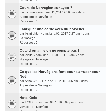
Réponses :
0
Cours de Norvégien sur Lyon ?
par
carolne
» mer. janv. 11, 2017 9:56 pm » dans
Apprendre le Norvégien
Réponses :
0
Fabriquer une corde avec du noisetier
par
Iksarfighter
» dim. janv. 01, 2017 7:27 am » dans
La Norvege
Réponses :
0
Quand on aime on ne compte pas !
par
kveite
» sam. déc. 31, 2016 11:16 am » dans
Voyages en Norvège
Réponses :
0
Ce que les Norvégiens font pour s'amuser pour
Noël
par
Anna8721
» lun. déc. 19, 2016 8:06 pm » dans
Apprendre le Norvégien
Réponses :
0
Hotel Oslo
par
IROISE
» jeu. déc. 08, 2016 5:07 pm » dans
Voyages en Norvège