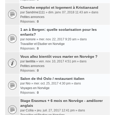
Cherche empploi et logement à Kristiansand
par
Sandrine1111
» dim. janv. 07, 2018 11:43 am » dans
Petites annonces
Réponses :
0
1 an à Bergen: quelle scolarisation pour les
enfants?
par
nonore
» mer. nov. 22, 2017 9:20 am » dans
Travailler et Etudier en Norvège
Réponses :
0
Vous allez bientôt vous marier en Norvège ?
par
laetitia
» ven. nov. 10, 2017 4:51 pm » dans
Petites annonces
Réponses :
0
Salon de thé Oslo / restaurant italien
par
Nio
» mer. oct. 25, 2017 4:30 pm » dans
Voyages en Norvège
Réponses :
0
Stage Erasmus + 6 mois en Norvège - améliorer
anglais
par
Ccilia
» jeu. juil. 27, 2017 12:41 pm » dans