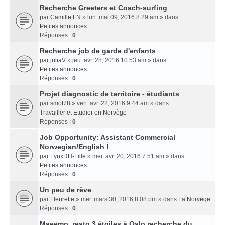
Recherche Greeters et Coach-surfing
par
Camille LN
» lun. mai 09, 2016 8:29 am » dans
Petites annonces
Réponses :
0
Recherche job de garde d'enfants
par
juliaV
» jeu. avr. 28, 2016 10:53 am » dans
Petites annonces
Réponses :
0
Projet diagnostic de territoire - étudiants
par
smot78
» ven. avr. 22, 2016 9:44 am » dans
Travailler et Etudier en Norvège
Réponses :
0
Job Opportunity: Assistant Commercial
Norwegian/English !
par
LynxRH-Lille
» mer. avr. 20, 2016 7:51 am » dans
Petites annonces
Réponses :
0
Un peu de rêve
par
Fleurette
» mer. mars 30, 2016 8:08 pm » dans
La Norvege
Réponses :
0
Maeemo, resto 3 étoiles à Oslo recherche du