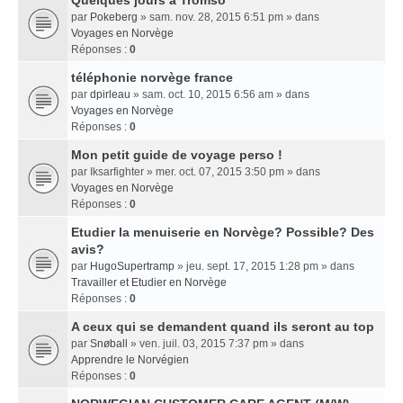
Quelques jours a Tromso
par
Pokeberg
» sam. nov. 28, 2015 6:51 pm » dans
Voyages en Norvège
Réponses :
0
téléphonie norvège france
par
dpirleau
» sam. oct. 10, 2015 6:56 am » dans
Voyages en Norvège
Réponses :
0
Mon petit guide de voyage perso !
par
Iksarfighter
» mer. oct. 07, 2015 3:50 pm » dans
Voyages en Norvège
Réponses :
0
Etudier la menuiserie en Norvège? Possible? Des
avis?
par
HugoSupertramp
» jeu. sept. 17, 2015 1:28 pm » dans
Travailler et Etudier en Norvège
Réponses :
0
A ceux qui se demandent quand ils seront au top
par
Snøball
» ven. juil. 03, 2015 7:37 pm » dans
Apprendre le Norvégien
Réponses :
0