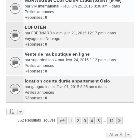
NORWEGIAN CUSTOMER CARE AGENT (M/W)
par
VIP International
» jeu. juin 25, 2015 8:36 am » dans
Petites annonces
Réponses :
0
LOFOTEN
par
FBERNARD
» dim. juin 21, 2015 12:17 pm » dans
Voyages en Norvège
Réponses :
0
Vente de ma boutique en ligne
par
superdomino
» mar. févr. 24, 2015 1:12 pm » dans
Petites annonces
Réponses :
0
location courte durée appartement Oslo
par
gaugau
» dim. févr. 01, 2015 8:35 pm » dans
Petites annonces
Réponses :
0
Page
1
Sur
12
1
2
3
4
5
12
Suivant
562 Résultats Trouvés
…
Aller À