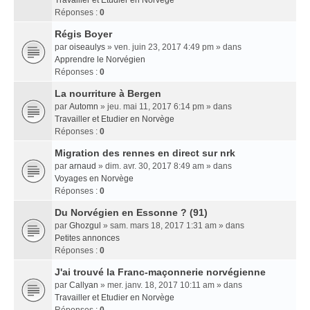
Travailler et Etudier en Norvège
Réponses :
0
Régis Boyer
par
oiseaulys
» ven. juin 23, 2017 4:49 pm » dans
Apprendre le Norvégien
Réponses :
0
La nourriture à Bergen
par
Automn
» jeu. mai 11, 2017 6:14 pm » dans
Travailler et Etudier en Norvège
Réponses :
0
Migration des rennes en direct sur nrk
par
arnaud
» dim. avr. 30, 2017 8:49 am » dans
Voyages en Norvège
Réponses :
0
Du Norvégien en Essonne ? (91)
par
Ghozgul
» sam. mars 18, 2017 1:31 am » dans
Petites annonces
Réponses :
0
J'ai trouvé la Franc-maçonnerie norvégienne
par
Callyan
» mer. janv. 18, 2017 10:11 am » dans
Travailler et Etudier en Norvège