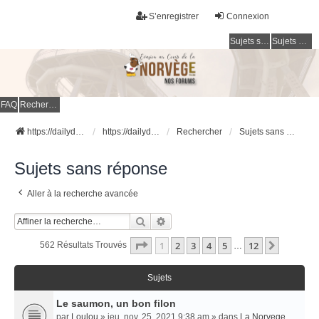
S’enregistrer
Connexion
Sujets sans réponse
Sujets actifs
FAQ
Rechercher
https://dailydigesthub.com
https://dailydigesthub.com
Rechercher
Sujets sans réponse
Sujets sans réponse
Aller à la recherche avancée
Rechercher
Recherche Avancée
Page
1
Sur
12
1
2
3
4
5
12
Suivant
562 Résultats Trouvés
…
Sujets
Le saumon, un bon filon
par
Loulou
» jeu. nov. 25, 2021 9:38 am » dans
La Norvege