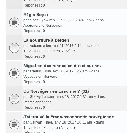
Travailler et Etudier en Norvège
Réponses :
0
Régis Boyer
par
oiseaulys
» ven. juin 23, 2017 4:49 pm » dans
Apprendre le Norvégien
Réponses :
0
La nourriture à Bergen
par
Automn
» jeu. mai 11, 2017 6:14 pm » dans
Travailler et Etudier en Norvège
Réponses :
0
Migration des rennes en direct sur nrk
par
arnaud
» dim. avr. 30, 2017 8:49 am » dans
Voyages en Norvège
Réponses :
0
Du Norvégien en Essonne ? (91)
par
Ghozgul
» sam. mars 18, 2017 1:31 am » dans
Petites annonces
Réponses :
0
J'ai trouvé la Franc-maçonnerie norvégienne
par
Callyan
» mer. janv. 18, 2017 10:11 am » dans
Travailler et Etudier en Norvège