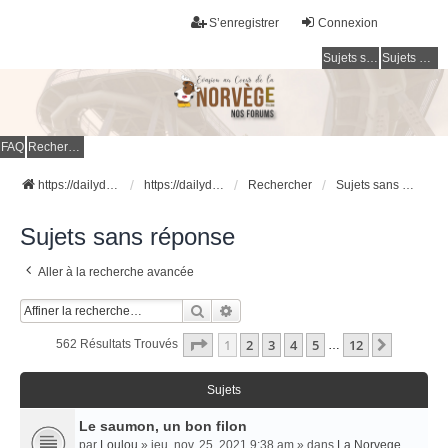
S’enregistrer
Connexion
Sujets sans réponse
Sujets actifs
FAQ
Rechercher
https://dailydigesthub.com
https://dailydigesthub.com
Rechercher
Sujets sans réponse
Sujets sans réponse
Aller à la recherche avancée
Rechercher
Recherche Avancée
Page
1
Sur
12
1
2
3
4
5
12
Suivant
562 Résultats Trouvés
…
Sujets
Le saumon, un bon filon
par
Loulou
» jeu. nov. 25, 2021 9:38 am » dans
La Norvege