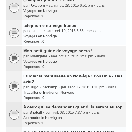
Quelques jours a Tromso
par
Pokeberg
» sam. nov. 28, 2015 6:51 pm » dans
Voyages en Norvège
Réponses :
0
téléphonie norvège france
par
dpirleau
» sam. oct. 10, 2015 6:56 am » dans
Voyages en Norvège
Réponses :
0
Mon petit guide de voyage perso !
par
Iksarfighter
» mer. oct. 07, 2015 3:50 pm » dans
Voyages en Norvège
Réponses :
0
Etudier la menuiserie en Norvège? Possible? Des
avis?
par
HugoSupertramp
» jeu. sept. 17, 2015 1:28 pm » dans
Travailler et Etudier en Norvège
Réponses :
0
A ceux qui se demandent quand ils seront au top
par
Snøball
» ven. juil. 03, 2015 7:37 pm » dans
Apprendre le Norvégien
Réponses :
0