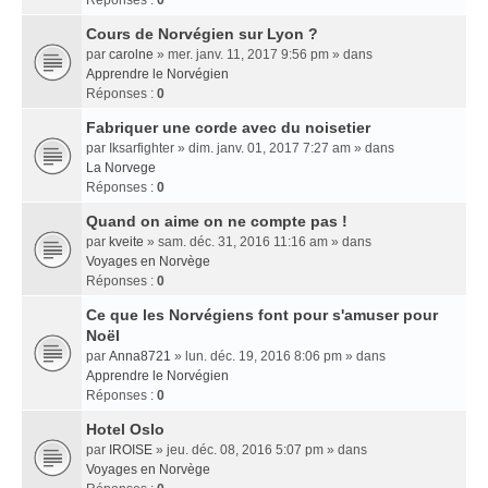
Réponses :
0
Cours de Norvégien sur Lyon ?
par
carolne
» mer. janv. 11, 2017 9:56 pm » dans
Apprendre le Norvégien
Réponses :
0
Fabriquer une corde avec du noisetier
par
Iksarfighter
» dim. janv. 01, 2017 7:27 am » dans
La Norvege
Réponses :
0
Quand on aime on ne compte pas !
par
kveite
» sam. déc. 31, 2016 11:16 am » dans
Voyages en Norvège
Réponses :
0
Ce que les Norvégiens font pour s'amuser pour
Noël
par
Anna8721
» lun. déc. 19, 2016 8:06 pm » dans
Apprendre le Norvégien
Réponses :
0
Hotel Oslo
par
IROISE
» jeu. déc. 08, 2016 5:07 pm » dans
Voyages en Norvège