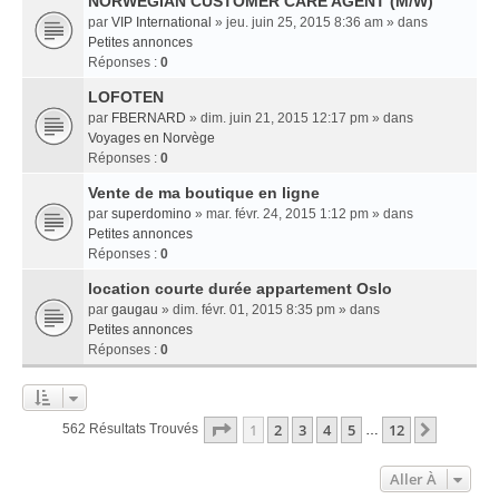
NORWEGIAN CUSTOMER CARE AGENT (M/W)
par
VIP International
» jeu. juin 25, 2015 8:36 am » dans
Petites annonces
Réponses :
0
LOFOTEN
par
FBERNARD
» dim. juin 21, 2015 12:17 pm » dans
Voyages en Norvège
Réponses :
0
Vente de ma boutique en ligne
par
superdomino
» mar. févr. 24, 2015 1:12 pm » dans
Petites annonces
Réponses :
0
location courte durée appartement Oslo
par
gaugau
» dim. févr. 01, 2015 8:35 pm » dans
Petites annonces
Réponses :
0
Page
1
Sur
12
1
2
3
4
5
12
Suivant
562 Résultats Trouvés
…
Aller À