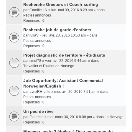
Recherche Greeters et Coach-surfing
par
Camille LN
» lun. mai 09, 2016 8:29 am » dans
Petites annonces
Réponses :
0
Recherche job de garde d'enfants
par
juliaV
» jeu. avr. 28, 2016 10:53 am » dans
Petites annonces
Réponses :
0
Projet diagnostic de territoire - étudiants
par
smot78
» ven. avr. 22, 2016 9:44 am » dans
Travailler et Etudier en Norvège
Réponses :
0
Job Opportunity: Assistant Commercial
Norwegian/English !
par
LynxRH-Lille
» mer. avr. 20, 2016 7:51 am » dans
Petites annonces
Réponses :
0
Un peu de rêve
par
Fleurette
» mer. mars 30, 2016 8:08 pm » dans
La Norvege
Réponses :
0
Maeemo, resto 3 étoiles à Oslo recherche du