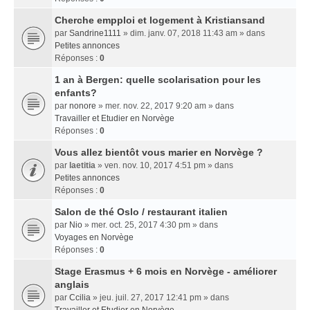
Cherche empploi et logement à Kristiansand
par
Sandrine1111
» dim. janv. 07, 2018 11:43 am » dans
Petites annonces
Réponses :
0
1 an à Bergen: quelle scolarisation pour les
enfants?
par
nonore
» mer. nov. 22, 2017 9:20 am » dans
Travailler et Etudier en Norvège
Réponses :
0
Vous allez bientôt vous marier en Norvège ?
par
laetitia
» ven. nov. 10, 2017 4:51 pm » dans
Petites annonces
Réponses :
0
Salon de thé Oslo / restaurant italien
par
Nio
» mer. oct. 25, 2017 4:30 pm » dans
Voyages en Norvège
Réponses :
0
Stage Erasmus + 6 mois en Norvège - améliorer
anglais
par
Ccilia
» jeu. juil. 27, 2017 12:41 pm » dans