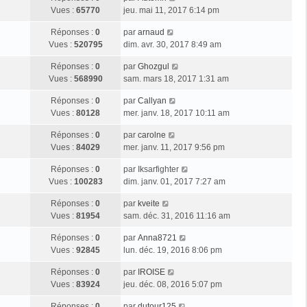
Vues :
65770
jeu. mai 11, 2017 6:14 pm
Réponses :
0
par
arnaud
Vues :
520795
dim. avr. 30, 2017 8:49 am
Réponses :
0
par
Ghozgul
Vues :
568990
sam. mars 18, 2017 1:31 am
Réponses :
0
par
Callyan
Vues :
80128
mer. janv. 18, 2017 10:11 am
Réponses :
0
par
carolne
Vues :
84029
mer. janv. 11, 2017 9:56 pm
Réponses :
0
par
Iksarfighter
Vues :
100283
dim. janv. 01, 2017 7:27 am
Réponses :
0
par
kveite
Vues :
81954
sam. déc. 31, 2016 11:16 am
Réponses :
0
par
Anna8721
Vues :
92845
lun. déc. 19, 2016 8:06 pm
Réponses :
0
par
IROISE
Vues :
83924
jeu. déc. 08, 2016 5:07 pm
Réponses :
0
par
dutour125