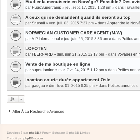
Etudier la menuiserie en Norvège? Possible? Des avi
par
HugoSupertramp
»
jeu. sept. 17, 2015 1:28 pm
» dans
Travaille
A ceux qui se demandent quand ils seront au top
par
Snøball
»
ven. juil. 03, 2015 7:37 pm
» dans
Apprendre le Norv
NORWEGIAN CUSTOMER CARE AGENT (M/W)
par
VIP International
»
jeu. juin 25, 2015 8:36 am
» dans
Petites an
LOFOTEN
par
FBERNARD
»
dim. juin 21, 2015 12:17 pm
» dans
Voyages en 
Vente de ma boutique en ligne
par
superdomino
»
mar. févr. 24, 2015 1:12 pm
» dans
Petites anno
location courte durée appartement Oslo
par
gaugau
»
dim. févr. 01, 2015 8:35 pm
» dans
Petites annonces
Aller À La Recherche Avancée
Développé par
phpBB
® Forum Software © phpBB Limited
Traduit par
phpBB-fr.com