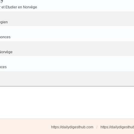
s?
r et Etudier en Norvège
égien
nonces
Norvège
nces
https://dailydigesthub.com
https://dailydigesth