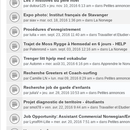
Les 7 histoires du père noël
par
dutour125
»
jeu. nov. 10, 2016 6:13 am
» dans
Petites annonce
Expo photo: Institut français de Stavanger
par
siav
»
mar. oct. 18, 2016 1:36 pm
» dans
La Norvege
Procédures d'enregistrement
par
lulla
»
ven. sept. 23, 2016 11:40 am
» dans
Travailler et Etudie
Trajet de Moss Rygge à Hemsedal en 6 jours - HELP
par
Patenrond
»
sam. sept. 03, 2016 12:16 am
» dans
La Norvege
Trenger litt hjelp med vokabular
par
Automn
»
mer. août 31, 2016 6:16 pm
» dans
Apprendre le Nor
Recherche Greeters et Coach-surfing
par
Camille LN
»
lun. mai 09, 2016 8:29 am
» dans
Petites annonc
Recherche job de garde d'enfants
par
juliaV
»
jeu. avr. 28, 2016 10:53 am
» dans
Petites annonces
Projet diagnostic de territoire - étudiants
par
smot78
»
ven. avr. 22, 2016 9:44 am
» dans
Travailler et Etudi
Job Opportunity: Assistant Commercial Norwegian/En
par
LynxRH-Lille
»
mer. avr. 20, 2016 7:51 am
» dans
Petites anno