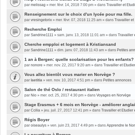
par
melissag
»
mer. févr. 14, 2018 7:00 pm
» dans
Travailler et Etu
Renseignement sur le choix d'un lycée pour ma fille.
par
vresingetorix
»
mer. févr. 07, 2018 11:25 am
» dans
Travailler e
Recherche Emploi
par
Sandrine1111
»
sam. janv. 13, 2018 11:01 am
» dans
Travailler
Cherche empploi et logement à Kristiansand
par
Sandrine1111
»
dim. janv. 07, 2018 11:43 am
» dans
Petites an
1 an à Bergen: quelle scolarisation pour les enfants?
par
nonore
»
mer. nov. 22, 2017 9:20 am
» dans
Travailler et Etudi
Vous allez bientôt vous marier en Norvège ?
par
laetitia
»
ven. nov. 10, 2017 4:51 pm
» dans
Petites annonces
Salon de thé Oslo / restaurant italien
par
Nio
»
mer. oct. 25, 2017 4:30 pm
» dans
Voyages en Norvège
Stage Erasmus + 6 mois en Norvège - améliorer angla
par
Ccilia
»
jeu. juil. 27, 2017 12:41 pm
» dans
Travailler et Etudie
Régis Boyer
par
oiseaulys
»
ven. juin 23, 2017 4:49 pm
» dans
Apprendre le No
La nourriture à Bergen