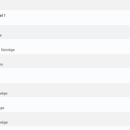
l !
e
n Norvège
es
rvège
ège
rvège