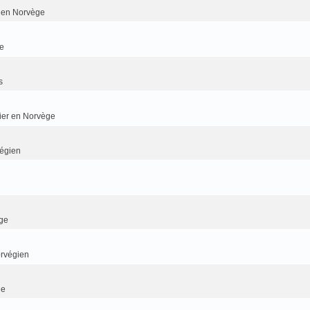
er en Norvège
e
s
dier en Norvège
végien
ge
orvégien
ge