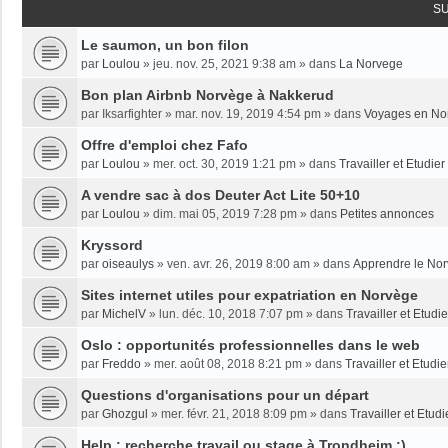
S
Le saumon, un bon filon
par
Loulou
»
jeu. nov. 25, 2021 9:38 am
» dans
La Norvege
Bon plan Airbnb Norvège à Nakkerud
par
Iksarfighter
»
mar. nov. 19, 2019 4:54 pm
» dans
Voyages en No
Offre d'emploi chez Fafo
par
Loulou
»
mer. oct. 30, 2019 1:21 pm
» dans
Travailler et Etudie
A vendre sac à dos Deuter Act Lite 50+10
par
Loulou
»
dim. mai 05, 2019 7:28 pm
» dans
Petites annonces
Kryssord
par
oiseaulys
»
ven. avr. 26, 2019 8:00 am
» dans
Apprendre le No
Sites internet utiles pour expatriation en Norvège
par
MichelV
»
lun. déc. 10, 2018 7:07 pm
» dans
Travailler et Etud
Oslo : opportunités professionnelles dans le web
par
Freddo
»
mer. août 08, 2018 8:21 pm
» dans
Travailler et Etudi
Questions d'organisations pour un départ
par
Ghozgul
»
mer. févr. 21, 2018 8:09 pm
» dans
Travailler et Etud
Help : recherche travail ou stage à Trondheim :)