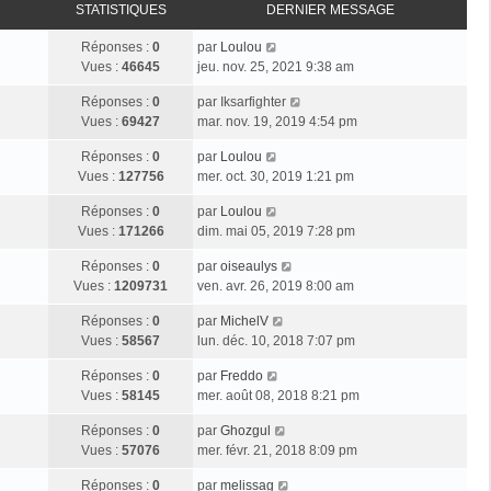
STATISTIQUES
DERNIER MESSAGE
Réponses :
0
par
Loulou
Vues :
46645
jeu. nov. 25, 2021 9:38 am
Réponses :
0
par
Iksarfighter
Vues :
69427
mar. nov. 19, 2019 4:54 pm
Réponses :
0
par
Loulou
Vues :
127756
mer. oct. 30, 2019 1:21 pm
Réponses :
0
par
Loulou
Vues :
171266
dim. mai 05, 2019 7:28 pm
Réponses :
0
par
oiseaulys
Vues :
1209731
ven. avr. 26, 2019 8:00 am
Réponses :
0
par
MichelV
Vues :
58567
lun. déc. 10, 2018 7:07 pm
Réponses :
0
par
Freddo
Vues :
58145
mer. août 08, 2018 8:21 pm
Réponses :
0
par
Ghozgul
Vues :
57076
mer. févr. 21, 2018 8:09 pm
Réponses :
0
par
melissag