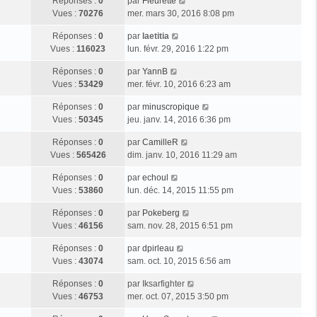
Réponses :
0
par
Fleurette
Vues :
70276
mer. mars 30, 2016 8:08 pm
Réponses :
0
par
laetitia
Vues :
116023
lun. févr. 29, 2016 1:22 pm
Réponses :
0
par
YannB
Vues :
53429
mer. févr. 10, 2016 6:23 am
Réponses :
0
par
minuscropique
Vues :
50345
jeu. janv. 14, 2016 6:36 pm
Réponses :
0
par
CamilleR
Vues :
565426
dim. janv. 10, 2016 11:29 am
Réponses :
0
par
echoul
Vues :
53860
lun. déc. 14, 2015 11:55 pm
Réponses :
0
par
Pokeberg
Vues :
46156
sam. nov. 28, 2015 6:51 pm
Réponses :
0
par
dpirleau
Vues :
43074
sam. oct. 10, 2015 6:56 am
Réponses :
0
par
Iksarfighter
Vues :
46753
mer. oct. 07, 2015 3:50 pm