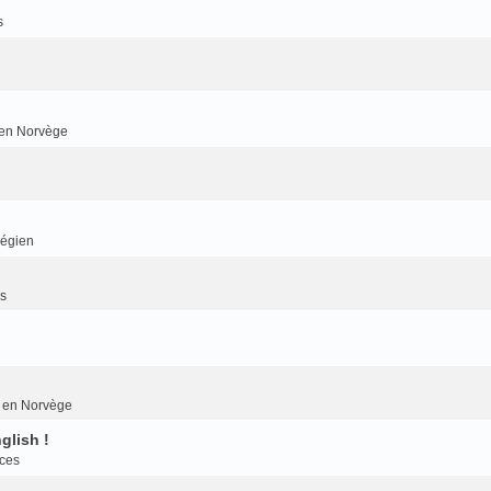
s
r en Norvège
végien
es
er en Norvège
glish !
nces