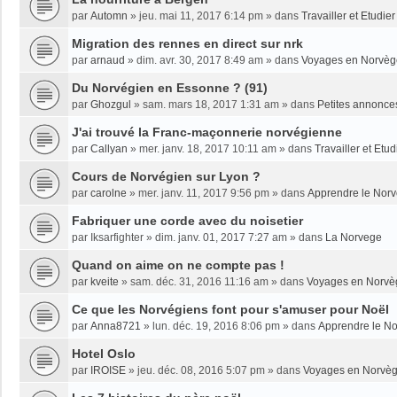
par
Automn
»
jeu. mai 11, 2017 6:14 pm
» dans
Travailler et Etudi
Migration des rennes en direct sur nrk
par
arnaud
»
dim. avr. 30, 2017 8:49 am
» dans
Voyages en Norvèg
Du Norvégien en Essonne ? (91)
par
Ghozgul
»
sam. mars 18, 2017 1:31 am
» dans
Petites annonce
J'ai trouvé la Franc-maçonnerie norvégienne
par
Callyan
»
mer. janv. 18, 2017 10:11 am
» dans
Travailler et Etu
Cours de Norvégien sur Lyon ?
par
carolne
»
mer. janv. 11, 2017 9:56 pm
» dans
Apprendre le Nor
Fabriquer une corde avec du noisetier
par
Iksarfighter
»
dim. janv. 01, 2017 7:27 am
» dans
La Norvege
Quand on aime on ne compte pas !
par
kveite
»
sam. déc. 31, 2016 11:16 am
» dans
Voyages en Norvè
Ce que les Norvégiens font pour s'amuser pour Noël
par
Anna8721
»
lun. déc. 19, 2016 8:06 pm
» dans
Apprendre le N
Hotel Oslo
par
IROISE
»
jeu. déc. 08, 2016 5:07 pm
» dans
Voyages en Norvè