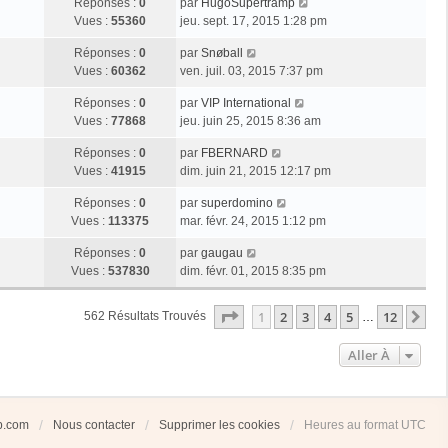
Réponses :
0
par
HugoSupertramp
Vues :
55360
jeu. sept. 17, 2015 1:28 pm
Réponses :
0
par
Snøball
Vues :
60362
ven. juil. 03, 2015 7:37 pm
Réponses :
0
par
VIP International
Vues :
77868
jeu. juin 25, 2015 8:36 am
Réponses :
0
par
FBERNARD
Vues :
41915
dim. juin 21, 2015 12:17 pm
Réponses :
0
par
superdomino
Vues :
113375
mar. févr. 24, 2015 1:12 pm
Réponses :
0
par
gaugau
Vues :
537830
dim. févr. 01, 2015 8:35 pm
Page
1
Sur
12
1
2
3
4
5
12
Su
562 Résultats Trouvés
…
Aller À
ub.com
Nous contacter
Supprimer les cookies
Heures au format
UTC