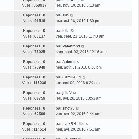
Vues :
658917
jeu. nov. 10, 2016 6:13 am
Réponses :
0
par
siav
Vues :
96519
mar. oct. 18, 2016 1:36 pm
Réponses :
0
par
lulla
Vues :
63137
ven. sept. 23, 2016 11:40 am
Réponses :
0
par
Patenrond
Vues :
75925
sam. sept. 03, 2016 12:16 am
Réponses :
0
par
Automn
Vues :
73948
mer. août 31, 2016 6:16 pm
Réponses :
0
par
Camille LN
Vues :
115238
lun. mai 09, 2016 8:29 am
Réponses :
0
par
juliaV
Vues :
68759
jeu. avr. 28, 2016 10:53 am
Réponses :
0
par
smot78
Vues :
62596
ven. avr. 22, 2016 9:44 am
Réponses :
0
par
LynxRH-Lille
Vues :
114514
mer. avr. 20, 2016 7:51 am