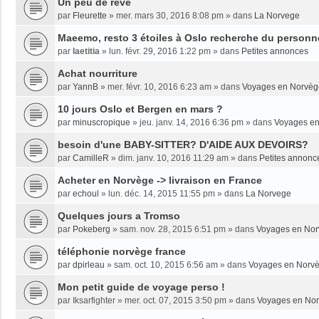
Un peu de rêve
par
Fleurette
»
mer. mars 30, 2016 8:08 pm
» dans
La Norvege
Maeemo, resto 3 étoiles à Oslo recherche du personne
par
laetitia
»
lun. févr. 29, 2016 1:22 pm
» dans
Petites annonces
Achat nourriture
par
YannB
»
mer. févr. 10, 2016 6:23 am
» dans
Voyages en Norvèg
10 jours Oslo et Bergen en mars ?
par
minuscropique
»
jeu. janv. 14, 2016 6:36 pm
» dans
Voyages e
besoin d'une BABY-SITTER? D'AIDE AUX DEVOIRS?
par
CamilleR
»
dim. janv. 10, 2016 11:29 am
» dans
Petites annonc
Acheter en Norvège -> livraison en France
par
echoul
»
lun. déc. 14, 2015 11:55 pm
» dans
La Norvege
Quelques jours a Tromso
par
Pokeberg
»
sam. nov. 28, 2015 6:51 pm
» dans
Voyages en No
téléphonie norvège france
par
dpirleau
»
sam. oct. 10, 2015 6:56 am
» dans
Voyages en Norv
Mon petit guide de voyage perso !
par
Iksarfighter
»
mer. oct. 07, 2015 3:50 pm
» dans
Voyages en No