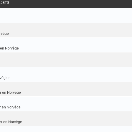
UJETS
rvège
r en Norvège
rvégien
ier en Norvège
er en Norvège
ier en Norvège