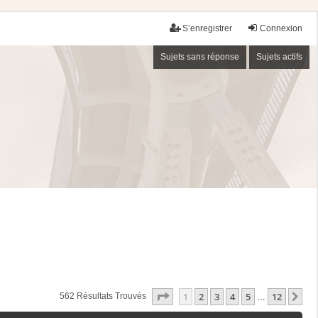
S’enregistrer
Connexion
Sujets sans réponse
Sujets actifs
Page
1
Sur
12
1
2
3
4
5
12
Su
562 Résultats Trouvés
…