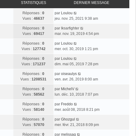
STATISTIQUES
DERNIER MESSAGE
Réponses :
0
par
Loulou
Vues :
46637
jeu. nov. 25, 2021 9:38 am
Réponses :
0
par
Iksarfighter
Vues :
69417
mar. nov. 19, 2019 4:54 pm
Réponses :
0
par
Loulou
Vues :
127742
mer. oct. 30, 2019 1:21 pm
Réponses :
0
par
Loulou
Vues :
171237
dim. mai 05, 2019 7:28 pm
Réponses :
0
par
oiseaulys
Vues :
1208531
ven. avr. 26, 2019 8:00 am
Réponses :
0
par
MichelV
Vues :
58562
lun. déc. 10, 2018 7:07 pm
Réponses :
0
par
Freddo
Vues :
58140
mer. août 08, 2018 8:21 pm
Réponses :
0
par
Ghozgul
Vues :
57070
mer. févr. 21, 2018 8:09 pm
Réponses :
0
par
melissag