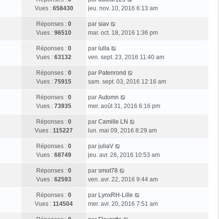
Vues :
658430
jeu. nov. 10, 2016 6:13 am
Réponses :
0
par
siav
Vues :
96510
mar. oct. 18, 2016 1:36 pm
Réponses :
0
par
lulla
Vues :
63132
ven. sept. 23, 2016 11:40 am
Réponses :
0
par
Patenrond
Vues :
75915
sam. sept. 03, 2016 12:16 am
Réponses :
0
par
Automn
Vues :
73935
mer. août 31, 2016 6:16 pm
Réponses :
0
par
Camille LN
Vues :
115227
lun. mai 09, 2016 8:29 am
Réponses :
0
par
juliaV
Vues :
68749
jeu. avr. 28, 2016 10:53 am
Réponses :
0
par
smot78
Vues :
62593
ven. avr. 22, 2016 9:44 am
Réponses :
0
par
LynxRH-Lille
Vues :
114504
mer. avr. 20, 2016 7:51 am