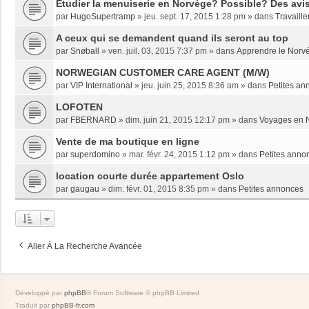
Etudier la menuiserie en Norvège? Possible? Des avi
par
HugoSupertramp
»
jeu. sept. 17, 2015 1:28 pm
» dans
Travaille
A ceux qui se demandent quand ils seront au top
par
Snøball
»
ven. juil. 03, 2015 7:37 pm
» dans
Apprendre le Norv
NORWEGIAN CUSTOMER CARE AGENT (M/W)
par
VIP International
»
jeu. juin 25, 2015 8:36 am
» dans
Petites an
LOFOTEN
par
FBERNARD
»
dim. juin 21, 2015 12:17 pm
» dans
Voyages en 
Vente de ma boutique en ligne
par
superdomino
»
mar. févr. 24, 2015 1:12 pm
» dans
Petites anno
location courte durée appartement Oslo
par
gaugau
»
dim. févr. 01, 2015 8:35 pm
» dans
Petites annonces
Aller À La Recherche Avancée
Développé par
phpBB
® Forum Software © phpBB Limited
Traduit par
phpBB-fr.com