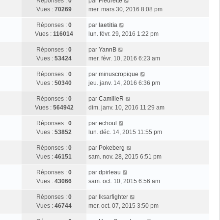
Réponses :
0
par
Fleurette
Vues :
70269
mer. mars 30, 2016 8:08 pm
Réponses :
0
par
laetitia
Vues :
116014
lun. févr. 29, 2016 1:22 pm
Réponses :
0
par
YannB
Vues :
53424
mer. févr. 10, 2016 6:23 am
Réponses :
0
par
minuscropique
Vues :
50340
jeu. janv. 14, 2016 6:36 pm
Réponses :
0
par
CamilleR
Vues :
564942
dim. janv. 10, 2016 11:29 am
Réponses :
0
par
echoul
Vues :
53852
lun. déc. 14, 2015 11:55 pm
Réponses :
0
par
Pokeberg
Vues :
46151
sam. nov. 28, 2015 6:51 pm
Réponses :
0
par
dpirleau
Vues :
43066
sam. oct. 10, 2015 6:56 am
Réponses :
0
par
Iksarfighter
Vues :
46744
mer. oct. 07, 2015 3:50 pm