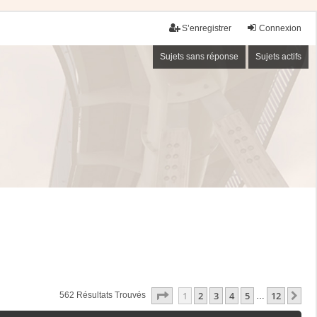
S’enregistrer
Connexion
Sujets sans réponse
Sujets actifs
Page
1
Sur
12
1
2
3
4
5
12
Su
562 Résultats Trouvés
…