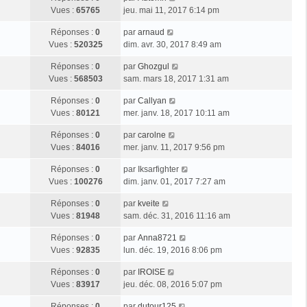
Vues :
65765
jeu. mai 11, 2017 6:14 pm
Réponses :
0
par
arnaud
Vues :
520325
dim. avr. 30, 2017 8:49 am
Réponses :
0
par
Ghozgul
Vues :
568503
sam. mars 18, 2017 1:31 am
Réponses :
0
par
Callyan
Vues :
80121
mer. janv. 18, 2017 10:11 am
Réponses :
0
par
carolne
Vues :
84016
mer. janv. 11, 2017 9:56 pm
Réponses :
0
par
Iksarfighter
Vues :
100276
dim. janv. 01, 2017 7:27 am
Réponses :
0
par
kveite
Vues :
81948
sam. déc. 31, 2016 11:16 am
Réponses :
0
par
Anna8721
Vues :
92835
lun. déc. 19, 2016 8:06 pm
Réponses :
0
par
IROISE
Vues :
83917
jeu. déc. 08, 2016 5:07 pm
Réponses :
0
par
dutour125