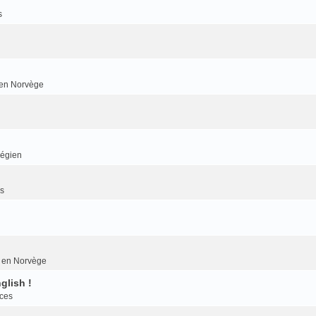
s
r en Norvège
végien
es
er en Norvège
glish !
nces