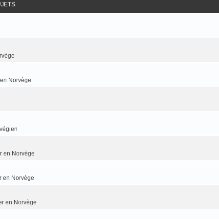
UJETS
rvège
r en Norvège
rvégien
ier en Norvège
er en Norvège
ier en Norvège