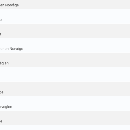
er en Norvège
e
s
dier en Norvège
végien
ge
orvégien
ge