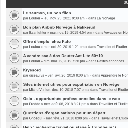
S
Le saumon, un bon filon
par
Loulou
»
jeu. nov. 25, 2021 9:38 am
» dans
La Norvege
Bon plan Airbnb Norvège à Nakkerud
par
Iksarfighter
»
mar. nov. 19, 2019 4:54 pm
» dans
Voyages en No
Offre d'emploi chez Fafo
par
Loulou
»
mer. oct. 30, 2019 1:21 pm
» dans
Travailler et Etudie
A vendre sac à dos Deuter Act Lite 50+10
par
Loulou
»
dim. mai 05, 2019 7:28 pm
» dans
Petites annonces
Kryssord
par
oiseaulys
»
ven. avr. 26, 2019 8:00 am
» dans
Apprendre le No
Sites internet utiles pour expatriation en Norvège
par
MichelV
»
lun. déc. 10, 2018 7:07 pm
» dans
Travailler et Etud
Oslo : opportunités professionnelles dans le web
par
Freddo
»
mer. août 08, 2018 8:21 pm
» dans
Travailler et Etudi
Questions d'organisations pour un départ
par
Ghozgul
»
mer. févr. 21, 2018 8:09 pm
» dans
Travailler et Etud
Help : recherche travail ou stage à Trondheim :)