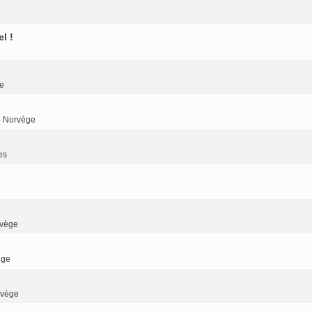
l !
e
n Norvège
es
rvège
ège
rvège