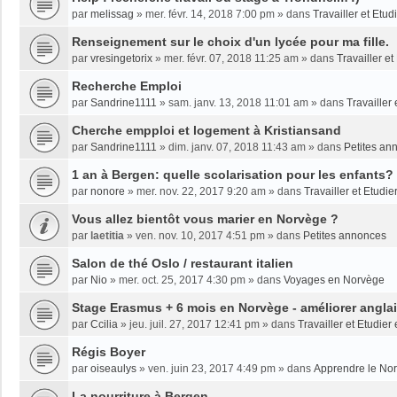
par
melissag
»
mer. févr. 14, 2018 7:00 pm
» dans
Travailler et Etu
Renseignement sur le choix d'un lycée pour ma fille.
par
vresingetorix
»
mer. févr. 07, 2018 11:25 am
» dans
Travailler e
Recherche Emploi
par
Sandrine1111
»
sam. janv. 13, 2018 11:01 am
» dans
Travailler
Cherche empploi et logement à Kristiansand
par
Sandrine1111
»
dim. janv. 07, 2018 11:43 am
» dans
Petites an
1 an à Bergen: quelle scolarisation pour les enfants?
par
nonore
»
mer. nov. 22, 2017 9:20 am
» dans
Travailler et Etudi
Vous allez bientôt vous marier en Norvège ?
par
laetitia
»
ven. nov. 10, 2017 4:51 pm
» dans
Petites annonces
Salon de thé Oslo / restaurant italien
par
Nio
»
mer. oct. 25, 2017 4:30 pm
» dans
Voyages en Norvège
Stage Erasmus + 6 mois en Norvège - améliorer angla
par
Ccilia
»
jeu. juil. 27, 2017 12:41 pm
» dans
Travailler et Etudie
Régis Boyer
par
oiseaulys
»
ven. juin 23, 2017 4:49 pm
» dans
Apprendre le No
La nourriture à Bergen