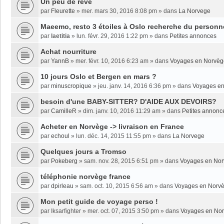
Un peu de rêve
par
Fleurette
»
mer. mars 30, 2016 8:08 pm
» dans
La Norvege
Maeemo, resto 3 étoiles à Oslo recherche du personne
par
laetitia
»
lun. févr. 29, 2016 1:22 pm
» dans
Petites annonces
Achat nourriture
par
YannB
»
mer. févr. 10, 2016 6:23 am
» dans
Voyages en Norvèg
10 jours Oslo et Bergen en mars ?
par
minuscropique
»
jeu. janv. 14, 2016 6:36 pm
» dans
Voyages e
besoin d'une BABY-SITTER? D'AIDE AUX DEVOIRS?
par
CamilleR
»
dim. janv. 10, 2016 11:29 am
» dans
Petites annonc
Acheter en Norvège -> livraison en France
par
echoul
»
lun. déc. 14, 2015 11:55 pm
» dans
La Norvege
Quelques jours a Tromso
par
Pokeberg
»
sam. nov. 28, 2015 6:51 pm
» dans
Voyages en No
téléphonie norvège france
par
dpirleau
»
sam. oct. 10, 2015 6:56 am
» dans
Voyages en Norv
Mon petit guide de voyage perso !
par
Iksarfighter
»
mer. oct. 07, 2015 3:50 pm
» dans
Voyages en No