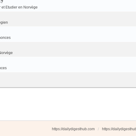
s?
r et Etudier en Norvège
égien
nonces
Norvège
nces
https://dailydigesthub.com
https://dailydigesth