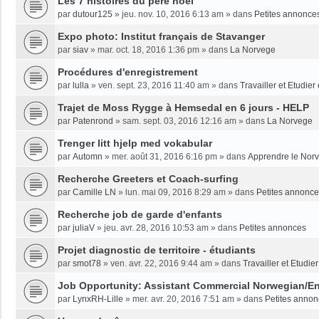
Les 7 histoires du père noël
par
dutour125
»
jeu. nov. 10, 2016 6:13 am
» dans
Petites annonce
Expo photo: Institut français de Stavanger
par
siav
»
mar. oct. 18, 2016 1:36 pm
» dans
La Norvege
Procédures d'enregistrement
par
lulla
»
ven. sept. 23, 2016 11:40 am
» dans
Travailler et Etudie
Trajet de Moss Rygge à Hemsedal en 6 jours - HELP
par
Patenrond
»
sam. sept. 03, 2016 12:16 am
» dans
La Norvege
Trenger litt hjelp med vokabular
par
Automn
»
mer. août 31, 2016 6:16 pm
» dans
Apprendre le Nor
Recherche Greeters et Coach-surfing
par
Camille LN
»
lun. mai 09, 2016 8:29 am
» dans
Petites annonc
Recherche job de garde d'enfants
par
juliaV
»
jeu. avr. 28, 2016 10:53 am
» dans
Petites annonces
Projet diagnostic de territoire - étudiants
par
smot78
»
ven. avr. 22, 2016 9:44 am
» dans
Travailler et Etudi
Job Opportunity: Assistant Commercial Norwegian/En
par
LynxRH-Lille
»
mer. avr. 20, 2016 7:51 am
» dans
Petites anno