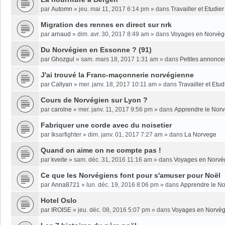
par
Automn
»
jeu. mai 11, 2017 6:14 pm
» dans
Travailler et Etudi
Migration des rennes en direct sur nrk
par
arnaud
»
dim. avr. 30, 2017 8:49 am
» dans
Voyages en Norvèg
Du Norvégien en Essonne ? (91)
par
Ghozgul
»
sam. mars 18, 2017 1:31 am
» dans
Petites annonce
J'ai trouvé la Franc-maçonnerie norvégienne
par
Callyan
»
mer. janv. 18, 2017 10:11 am
» dans
Travailler et Etu
Cours de Norvégien sur Lyon ?
par
carolne
»
mer. janv. 11, 2017 9:56 pm
» dans
Apprendre le Nor
Fabriquer une corde avec du noisetier
par
Iksarfighter
»
dim. janv. 01, 2017 7:27 am
» dans
La Norvege
Quand on aime on ne compte pas !
par
kveite
»
sam. déc. 31, 2016 11:16 am
» dans
Voyages en Norvè
Ce que les Norvégiens font pour s'amuser pour Noël
par
Anna8721
»
lun. déc. 19, 2016 8:06 pm
» dans
Apprendre le N
Hotel Oslo
par
IROISE
»
jeu. déc. 08, 2016 5:07 pm
» dans
Voyages en Norvè