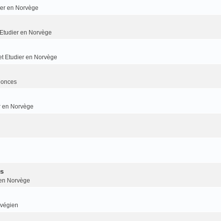
dier en Norvège
t Etudier en Norvège
 et Etudier en Norvège
nonces
er en Norvège
is
r en Norvège
rvégien