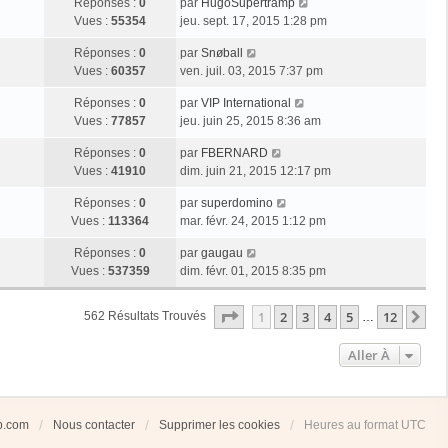
Réponses :
0
par
HugoSupertramp
Vues :
55354
jeu. sept. 17, 2015 1:28 pm
Réponses :
0
par
Snøball
Vues :
60357
ven. juil. 03, 2015 7:37 pm
Réponses :
0
par
VIP International
Vues :
77857
jeu. juin 25, 2015 8:36 am
Réponses :
0
par
FBERNARD
Vues :
41910
dim. juin 21, 2015 12:17 pm
Réponses :
0
par
superdomino
Vues :
113364
mar. févr. 24, 2015 1:12 pm
Réponses :
0
par
gaugau
Vues :
537359
dim. févr. 01, 2015 8:35 pm
Page
1
Sur
12
1
2
3
4
5
12
Su
562 Résultats Trouvés
…
Aller À
ub.com
Nous contacter
Supprimer les cookies
Heures au format
UTC