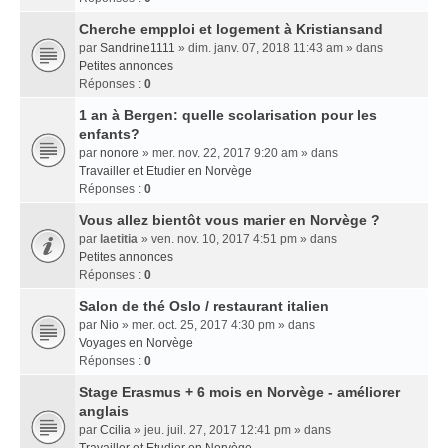
Cherche empploi et logement à Kristiansand
par
Sandrine1111
» dim. janv. 07, 2018 11:43 am » dans
Petites annonces
Réponses :
0
1 an à Bergen: quelle scolarisation pour les
enfants?
par
nonore
» mer. nov. 22, 2017 9:20 am » dans
Travailler et Etudier en Norvège
Réponses :
0
Vous allez bientôt vous marier en Norvège ?
par
laetitia
» ven. nov. 10, 2017 4:51 pm » dans
Petites annonces
Réponses :
0
Salon de thé Oslo / restaurant italien
par
Nio
» mer. oct. 25, 2017 4:30 pm » dans
Voyages en Norvège
Réponses :
0
Stage Erasmus + 6 mois en Norvège - améliorer
anglais
par
Ccilia
» jeu. juil. 27, 2017 12:41 pm » dans