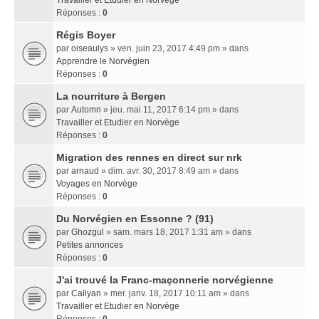
Travailler et Etudier en Norvège
Réponses :
0
Régis Boyer
par
oiseaulys
» ven. juin 23, 2017 4:49 pm » dans
Apprendre le Norvégien
Réponses :
0
La nourriture à Bergen
par
Automn
» jeu. mai 11, 2017 6:14 pm » dans
Travailler et Etudier en Norvège
Réponses :
0
Migration des rennes en direct sur nrk
par
arnaud
» dim. avr. 30, 2017 8:49 am » dans
Voyages en Norvège
Réponses :
0
Du Norvégien en Essonne ? (91)
par
Ghozgul
» sam. mars 18, 2017 1:31 am » dans
Petites annonces
Réponses :
0
J'ai trouvé la Franc-maçonnerie norvégienne
par
Callyan
» mer. janv. 18, 2017 10:11 am » dans
Travailler et Etudier en Norvège