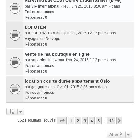
NORWEGIAN CUSTOMER CARE AGENT (M/W)
par
VIP International
» jeu. juin 25, 2015 8:36 am » dans
Petites annonces
Réponses :
0
LOFOTEN
par
FBERNARD
» dim. juin 21, 2015 12:17 pm » dans
Voyages en Norvège
Réponses :
0
Vente de ma boutique en ligne
par
superdomino
» mar. févr. 24, 2015 1:12 pm » dans
Petites annonces
Réponses :
0
location courte durée appartement Oslo
par
gaugau
» dim. févr. 01, 2015 8:35 pm » dans
Petites annonces
Réponses :
0
Page
1
Sur
12
1
2
3
4
5
12
Suivant
562 Résultats Trouvés
…
Aller À