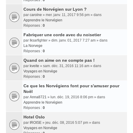
Réponses :
0
Cours de Norvégien sur Lyon ?
par
carolne
» mer. janv. 11, 2017 9:56 pm » dans
Apprendre le Norvégien
Réponses :
0
Fabriquer une corde avec du noisetier
par
Iksarfighter
» dim. janv. 01, 2017 7:27 am » dans
La Norvege
Réponses :
0
Quand on aime on ne compte pas !
par
kveite
» sam. déc. 31, 2016 11:16 am » dans
Voyages en Norvège
Réponses :
0
Ce que les Norvégiens font pour s'amuser pour
Noël
par
Anna8721
» lun. déc. 19, 2016 8:06 pm » dans
Apprendre le Norvégien
Réponses :
0
Hotel Oslo
par
IROISE
» jeu. déc. 08, 2016 5:07 pm » dans
Voyages en Norvège