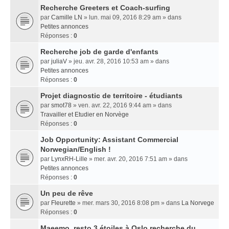
Recherche Greeters et Coach-surfing
par
Camille LN
» lun. mai 09, 2016 8:29 am » dans
Petites annonces
Réponses :
0
Recherche job de garde d'enfants
par
juliaV
» jeu. avr. 28, 2016 10:53 am » dans
Petites annonces
Réponses :
0
Projet diagnostic de territoire - étudiants
par
smot78
» ven. avr. 22, 2016 9:44 am » dans
Travailler et Etudier en Norvège
Réponses :
0
Job Opportunity: Assistant Commercial
Norwegian/English !
par
LynxRH-Lille
» mer. avr. 20, 2016 7:51 am » dans
Petites annonces
Réponses :
0
Un peu de rêve
par
Fleurette
» mer. mars 30, 2016 8:08 pm » dans
La Norvege
Réponses :
0
Maeemo, resto 3 étoiles à Oslo recherche du