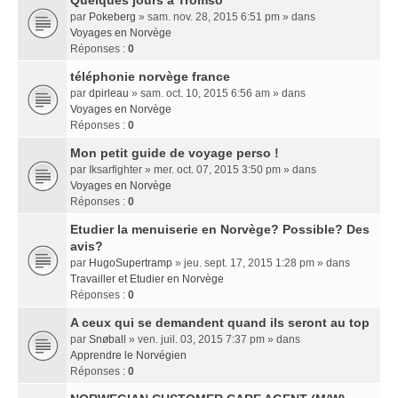
Quelques jours a Tromso
par
Pokeberg
» sam. nov. 28, 2015 6:51 pm » dans
Voyages en Norvège
Réponses :
0
téléphonie norvège france
par
dpirleau
» sam. oct. 10, 2015 6:56 am » dans
Voyages en Norvège
Réponses :
0
Mon petit guide de voyage perso !
par
Iksarfighter
» mer. oct. 07, 2015 3:50 pm » dans
Voyages en Norvège
Réponses :
0
Etudier la menuiserie en Norvège? Possible? Des
avis?
par
HugoSupertramp
» jeu. sept. 17, 2015 1:28 pm » dans
Travailler et Etudier en Norvège
Réponses :
0
A ceux qui se demandent quand ils seront au top
par
Snøball
» ven. juil. 03, 2015 7:37 pm » dans
Apprendre le Norvégien
Réponses :
0