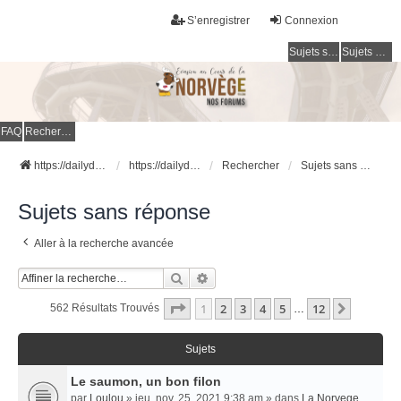
S’enregistrer
Connexion
Sujets sans réponse
Sujets actifs
FAQ
Rechercher
https://dailydigesthub.com
https://dailydigesthub.com
Rechercher
Sujets sans réponse
Sujets sans réponse
Aller à la recherche avancée
Rechercher
Recherche Avancée
Page
1
Sur
12
1
2
3
4
5
12
Suivant
562 Résultats Trouvés
…
Sujets
Le saumon, un bon filon
par
Loulou
» jeu. nov. 25, 2021 9:38 am » dans
La Norvege