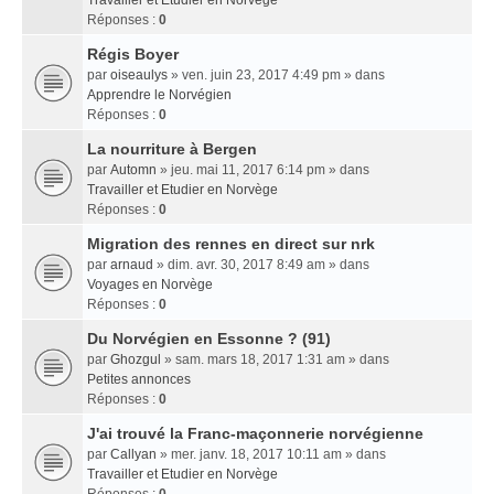
Travailler et Etudier en Norvège
Réponses :
0
Régis Boyer
par
oiseaulys
» ven. juin 23, 2017 4:49 pm » dans
Apprendre le Norvégien
Réponses :
0
La nourriture à Bergen
par
Automn
» jeu. mai 11, 2017 6:14 pm » dans
Travailler et Etudier en Norvège
Réponses :
0
Migration des rennes en direct sur nrk
par
arnaud
» dim. avr. 30, 2017 8:49 am » dans
Voyages en Norvège
Réponses :
0
Du Norvégien en Essonne ? (91)
par
Ghozgul
» sam. mars 18, 2017 1:31 am » dans
Petites annonces
Réponses :
0
J'ai trouvé la Franc-maçonnerie norvégienne
par
Callyan
» mer. janv. 18, 2017 10:11 am » dans
Travailler et Etudier en Norvège