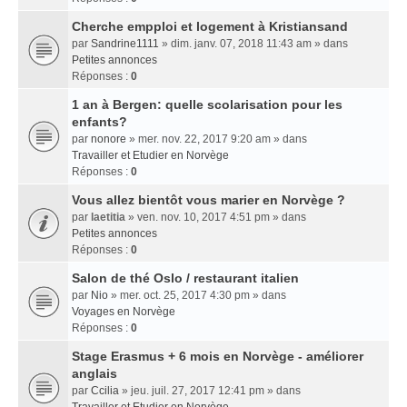
Cherche empploi et logement à Kristiansand
par
Sandrine1111
» dim. janv. 07, 2018 11:43 am » dans
Petites annonces
Réponses :
0
1 an à Bergen: quelle scolarisation pour les
enfants?
par
nonore
» mer. nov. 22, 2017 9:20 am » dans
Travailler et Etudier en Norvège
Réponses :
0
Vous allez bientôt vous marier en Norvège ?
par
laetitia
» ven. nov. 10, 2017 4:51 pm » dans
Petites annonces
Réponses :
0
Salon de thé Oslo / restaurant italien
par
Nio
» mer. oct. 25, 2017 4:30 pm » dans
Voyages en Norvège
Réponses :
0
Stage Erasmus + 6 mois en Norvège - améliorer
anglais
par
Ccilia
» jeu. juil. 27, 2017 12:41 pm » dans