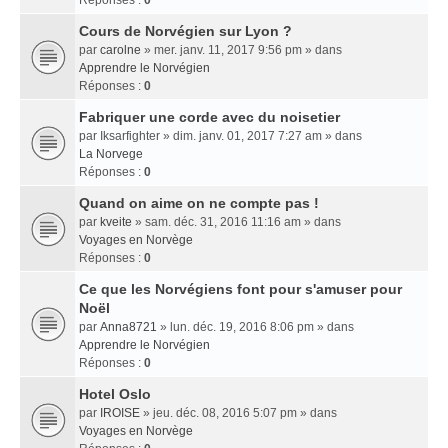
Réponses :
0
Cours de Norvégien sur Lyon ?
par
carolne
» mer. janv. 11, 2017 9:56 pm » dans
Apprendre le Norvégien
Réponses :
0
Fabriquer une corde avec du noisetier
par
Iksarfighter
» dim. janv. 01, 2017 7:27 am » dans
La Norvege
Réponses :
0
Quand on aime on ne compte pas !
par
kveite
» sam. déc. 31, 2016 11:16 am » dans
Voyages en Norvège
Réponses :
0
Ce que les Norvégiens font pour s'amuser pour
Noël
par
Anna8721
» lun. déc. 19, 2016 8:06 pm » dans
Apprendre le Norvégien
Réponses :
0
Hotel Oslo
par
IROISE
» jeu. déc. 08, 2016 5:07 pm » dans
Voyages en Norvège