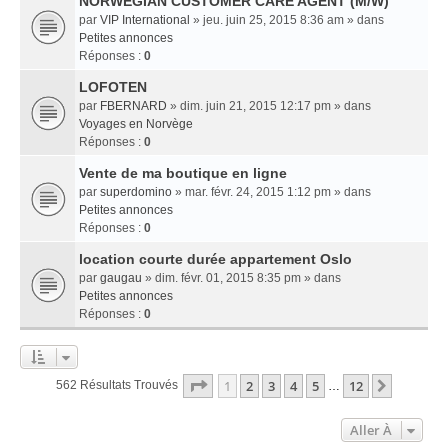
NORWEGIAN CUSTOMER CARE AGENT (M/W)
par
VIP International
» jeu. juin 25, 2015 8:36 am » dans
Petites annonces
Réponses :
0
LOFOTEN
par
FBERNARD
» dim. juin 21, 2015 12:17 pm » dans
Voyages en Norvège
Réponses :
0
Vente de ma boutique en ligne
par
superdomino
» mar. févr. 24, 2015 1:12 pm » dans
Petites annonces
Réponses :
0
location courte durée appartement Oslo
par
gaugau
» dim. févr. 01, 2015 8:35 pm » dans
Petites annonces
Réponses :
0
Page
1
Sur
12
1
2
3
4
5
12
Suivant
562 Résultats Trouvés
…
Aller À