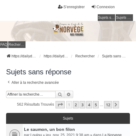
S’enregistrer
Connexion
Sujets sans réponse
Sujets actifs
FAQ
Rechercher
https://dailydigesthub.com
https://dailydigesthub.com
Rechercher
Sujets sans réponse
Sujets sans réponse
Aller à la recherche avancée
Rechercher
Recherche Avancée
Page
1
Sur
12
1
2
3
4
5
12
Suivant
562 Résultats Trouvés
…
Sujets
Le saumon, un bon filon
par
Loulou
» jeu. nov. 25, 2021 9:38 am » dans
La Norvege