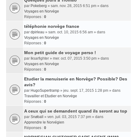
Quelques jours a Tromso
par
Pokeberg
» sam. nov. 28, 2015 6:51 pm » dans
Voyages en Norvège
Réponses :
0
téléphonie norvège france
par
dpirleau
» sam. oct. 10, 2015 6:56 am » dans
Voyages en Norvège
Réponses :
0
Mon petit guide de voyage perso !
par
Iksarfighter
» mer. oct. 07, 2015 3:50 pm » dans
Voyages en Norvège
Réponses :
0
Etudier la menuiserie en Norvège? Possible? Des
avis?
par
HugoSupertramp
» jeu. sept. 17, 2015 1:28 pm » dans
Travailler et Etudier en Norvège
Réponses :
0
A ceux qui se demandent quand ils seront au top
par
Snøball
» ven. juil. 03, 2015 7:37 pm » dans
Apprendre le Norvégien
Réponses :
0