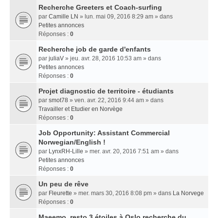
Recherche Greeters et Coach-surfing
par
Camille LN
» lun. mai 09, 2016 8:29 am » dans
Petites annonces
Réponses :
0
Recherche job de garde d'enfants
par
juliaV
» jeu. avr. 28, 2016 10:53 am » dans
Petites annonces
Réponses :
0
Projet diagnostic de territoire - étudiants
par
smot78
» ven. avr. 22, 2016 9:44 am » dans
Travailler et Etudier en Norvège
Réponses :
0
Job Opportunity: Assistant Commercial
Norwegian/English !
par
LynxRH-Lille
» mer. avr. 20, 2016 7:51 am » dans
Petites annonces
Réponses :
0
Un peu de rêve
par
Fleurette
» mer. mars 30, 2016 8:08 pm » dans
La Norvege
Réponses :
0
Maeemo, resto 3 étoiles à Oslo recherche du