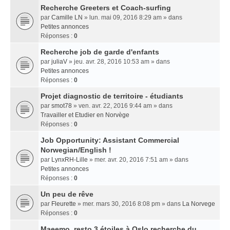
Recherche Greeters et Coach-surfing
par
Camille LN
» lun. mai 09, 2016 8:29 am » dans
Petites annonces
Réponses :
0
Recherche job de garde d'enfants
par
juliaV
» jeu. avr. 28, 2016 10:53 am » dans
Petites annonces
Réponses :
0
Projet diagnostic de territoire - étudiants
par
smot78
» ven. avr. 22, 2016 9:44 am » dans
Travailler et Etudier en Norvège
Réponses :
0
Job Opportunity: Assistant Commercial
Norwegian/English !
par
LynxRH-Lille
» mer. avr. 20, 2016 7:51 am » dans
Petites annonces
Réponses :
0
Un peu de rêve
par
Fleurette
» mer. mars 30, 2016 8:08 pm » dans
La Norvege
Réponses :
0
Maeemo, resto 3 étoiles à Oslo recherche du