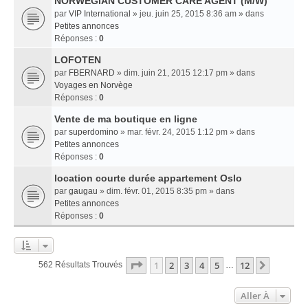
NORWEGIAN CUSTOMER CARE AGENT (M/W)
par
VIP International
» jeu. juin 25, 2015 8:36 am » dans
Petites annonces
Réponses :
0
LOFOTEN
par
FBERNARD
» dim. juin 21, 2015 12:17 pm » dans
Voyages en Norvège
Réponses :
0
Vente de ma boutique en ligne
par
superdomino
» mar. févr. 24, 2015 1:12 pm » dans
Petites annonces
Réponses :
0
location courte durée appartement Oslo
par
gaugau
» dim. févr. 01, 2015 8:35 pm » dans
Petites annonces
Réponses :
0
Page
1
Sur
12
1
2
3
4
5
12
Suivant
562 Résultats Trouvés
…
Aller À