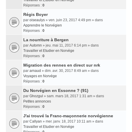
Travailler et Etudier en Norvège
Réponses :
0
Régis Boyer
par
oiseaulys
» ven. juin 23, 2017 4:49 pm » dans
Apprendre le Norvégien
Réponses :
0
La nourriture à Bergen
par
Automn
» jeu. mai 11, 2017 6:14 pm » dans
Travailler et Etudier en Norvège
Réponses :
0
Migration des rennes en direct sur nrk
par
arnaud
» dim. avr. 30, 2017 8:49 am » dans
Voyages en Norvège
Réponses :
0
Du Norvégien en Essonne ? (91)
par
Ghozgul
» sam. mars 18, 2017 1:31 am » dans
Petites annonces
Réponses :
0
J'ai trouvé la Franc-maçonnerie norvégienne
par
Callyan
» mer. janv. 18, 2017 10:11 am » dans
Travailler et Etudier en Norvège