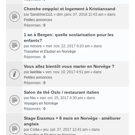
Cherche empploi et logement à Kristiansand
par
Sandrine1111
» dim. janv. 07, 2018 11:43 am » dans
Petites annonces
Réponses :
0
1 an à Bergen: quelle scolarisation pour les
enfants?
par
nonore
» mer. nov. 22, 2017 9:20 am » dans
Travailler et Etudier en Norvège
Réponses :
0
Vous allez bientôt vous marier en Norvège ?
par
laetitia
» ven. nov. 10, 2017 4:51 pm » dans
Petites annonces
Réponses :
0
Salon de thé Oslo / restaurant italien
par
Nio
» mer. oct. 25, 2017 4:30 pm » dans
Voyages en Norvège
Réponses :
0
Stage Erasmus + 6 mois en Norvège - améliorer
anglais
par
Ccilia
» jeu. juil. 27, 2017 12:41 pm » dans