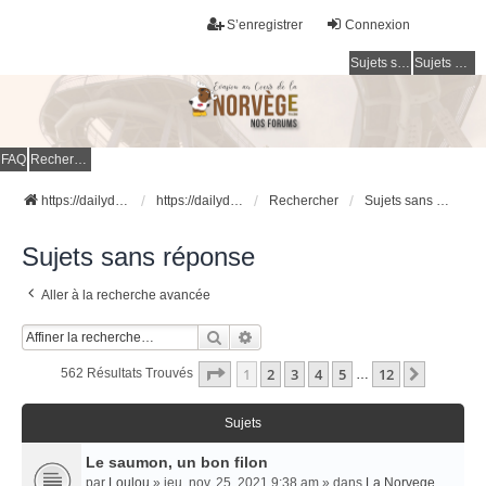
S’enregistrer
Connexion
Sujets sans réponse
Sujets actifs
FAQ
Rechercher
https://dailydigesthub.com
https://dailydigesthub.com
Rechercher
Sujets sans réponse
Sujets sans réponse
Aller à la recherche avancée
Rechercher
Recherche Avancée
Page
1
Sur
12
1
2
3
4
5
12
Suivant
562 Résultats Trouvés
…
Sujets
Le saumon, un bon filon
par
Loulou
» jeu. nov. 25, 2021 9:38 am » dans
La Norvege