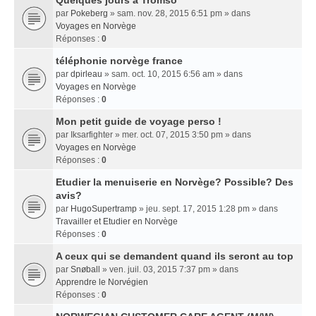
Quelques jours a Tromso
par
Pokeberg
» sam. nov. 28, 2015 6:51 pm » dans
Voyages en Norvège
Réponses :
0
téléphonie norvège france
par
dpirleau
» sam. oct. 10, 2015 6:56 am » dans
Voyages en Norvège
Réponses :
0
Mon petit guide de voyage perso !
par
Iksarfighter
» mer. oct. 07, 2015 3:50 pm » dans
Voyages en Norvège
Réponses :
0
Etudier la menuiserie en Norvège? Possible? Des
avis?
par
HugoSupertramp
» jeu. sept. 17, 2015 1:28 pm » dans
Travailler et Etudier en Norvège
Réponses :
0
A ceux qui se demandent quand ils seront au top
par
Snøball
» ven. juil. 03, 2015 7:37 pm » dans
Apprendre le Norvégien
Réponses :
0