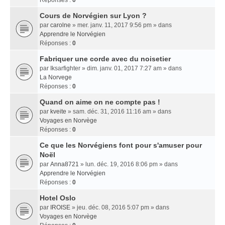
Réponses :
0
Cours de Norvégien sur Lyon ?
par
carolne
» mer. janv. 11, 2017 9:56 pm » dans
Apprendre le Norvégien
Réponses :
0
Fabriquer une corde avec du noisetier
par
Iksarfighter
» dim. janv. 01, 2017 7:27 am » dans
La Norvege
Réponses :
0
Quand on aime on ne compte pas !
par
kveite
» sam. déc. 31, 2016 11:16 am » dans
Voyages en Norvège
Réponses :
0
Ce que les Norvégiens font pour s'amuser pour
Noël
par
Anna8721
» lun. déc. 19, 2016 8:06 pm » dans
Apprendre le Norvégien
Réponses :
0
Hotel Oslo
par
IROISE
» jeu. déc. 08, 2016 5:07 pm » dans
Voyages en Norvège