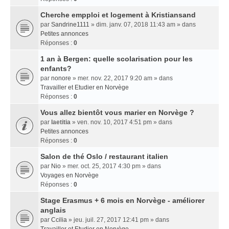
Cherche empploi et logement à Kristiansand
par
Sandrine1111
» dim. janv. 07, 2018 11:43 am » dans
Petites annonces
Réponses :
0
1 an à Bergen: quelle scolarisation pour les
enfants?
par
nonore
» mer. nov. 22, 2017 9:20 am » dans
Travailler et Etudier en Norvège
Réponses :
0
Vous allez bientôt vous marier en Norvège ?
par
laetitia
» ven. nov. 10, 2017 4:51 pm » dans
Petites annonces
Réponses :
0
Salon de thé Oslo / restaurant italien
par
Nio
» mer. oct. 25, 2017 4:30 pm » dans
Voyages en Norvège
Réponses :
0
Stage Erasmus + 6 mois en Norvège - améliorer
anglais
par
Ccilia
» jeu. juil. 27, 2017 12:41 pm » dans