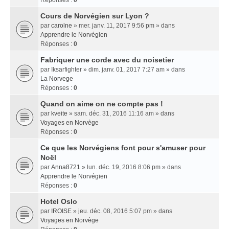
Réponses :
0
Cours de Norvégien sur Lyon ?
par
carolne
» mer. janv. 11, 2017 9:56 pm » dans
Apprendre le Norvégien
Réponses :
0
Fabriquer une corde avec du noisetier
par
Iksarfighter
» dim. janv. 01, 2017 7:27 am » dans
La Norvege
Réponses :
0
Quand on aime on ne compte pas !
par
kveite
» sam. déc. 31, 2016 11:16 am » dans
Voyages en Norvège
Réponses :
0
Ce que les Norvégiens font pour s'amuser pour
Noël
par
Anna8721
» lun. déc. 19, 2016 8:06 pm » dans
Apprendre le Norvégien
Réponses :
0
Hotel Oslo
par
IROISE
» jeu. déc. 08, 2016 5:07 pm » dans
Voyages en Norvège