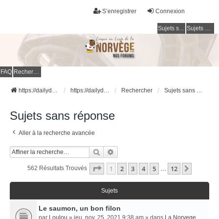
S’enregistrer
Connexion
Sujets sans réponse
Sujets actifs
FAQ
Rechercher
https://dailydigesthub.com
https://dailydigesthub.com
Rechercher
Sujets sans réponse
Sujets sans réponse
Aller à la recherche avancée
Rechercher
Recherche Avancée
Page
1
Sur
12
1
2
3
4
5
12
Suivant
562 Résultats Trouvés
…
Sujets
Le saumon, un bon filon
par
Loulou
» jeu. nov. 25, 2021 9:38 am » dans
La Norvege