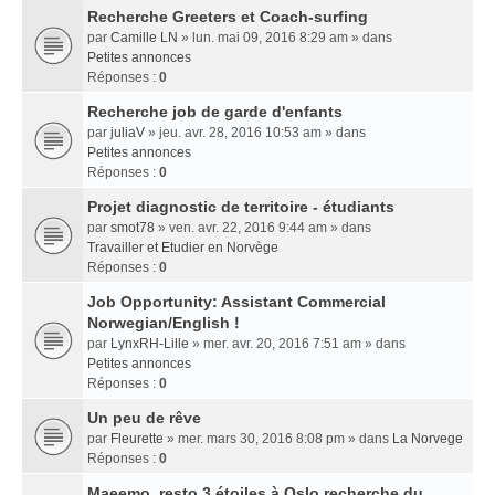
Recherche Greeters et Coach-surfing
par
Camille LN
» lun. mai 09, 2016 8:29 am » dans
Petites annonces
Réponses :
0
Recherche job de garde d'enfants
par
juliaV
» jeu. avr. 28, 2016 10:53 am » dans
Petites annonces
Réponses :
0
Projet diagnostic de territoire - étudiants
par
smot78
» ven. avr. 22, 2016 9:44 am » dans
Travailler et Etudier en Norvège
Réponses :
0
Job Opportunity: Assistant Commercial
Norwegian/English !
par
LynxRH-Lille
» mer. avr. 20, 2016 7:51 am » dans
Petites annonces
Réponses :
0
Un peu de rêve
par
Fleurette
» mer. mars 30, 2016 8:08 pm » dans
La Norvege
Réponses :
0
Maeemo, resto 3 étoiles à Oslo recherche du