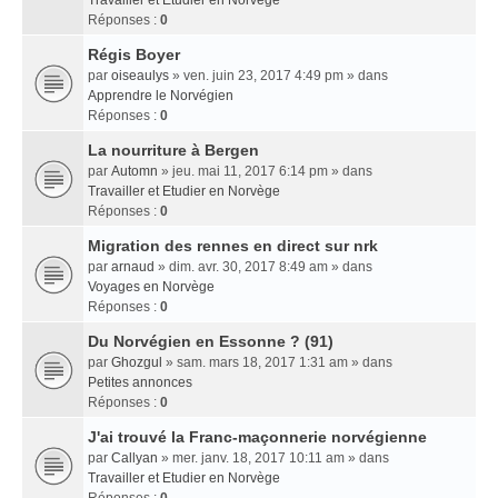
Travailler et Etudier en Norvège
Réponses :
0
Régis Boyer
par
oiseaulys
» ven. juin 23, 2017 4:49 pm » dans
Apprendre le Norvégien
Réponses :
0
La nourriture à Bergen
par
Automn
» jeu. mai 11, 2017 6:14 pm » dans
Travailler et Etudier en Norvège
Réponses :
0
Migration des rennes en direct sur nrk
par
arnaud
» dim. avr. 30, 2017 8:49 am » dans
Voyages en Norvège
Réponses :
0
Du Norvégien en Essonne ? (91)
par
Ghozgul
» sam. mars 18, 2017 1:31 am » dans
Petites annonces
Réponses :
0
J'ai trouvé la Franc-maçonnerie norvégienne
par
Callyan
» mer. janv. 18, 2017 10:11 am » dans
Travailler et Etudier en Norvège