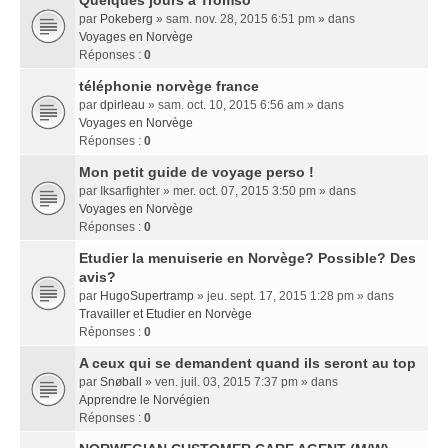
Quelques jours a Tromso
par
Pokeberg
» sam. nov. 28, 2015 6:51 pm » dans
Voyages en Norvège
Réponses :
0
téléphonie norvège france
par
dpirleau
» sam. oct. 10, 2015 6:56 am » dans
Voyages en Norvège
Réponses :
0
Mon petit guide de voyage perso !
par
Iksarfighter
» mer. oct. 07, 2015 3:50 pm » dans
Voyages en Norvège
Réponses :
0
Etudier la menuiserie en Norvège? Possible? Des
avis?
par
HugoSupertramp
» jeu. sept. 17, 2015 1:28 pm » dans
Travailler et Etudier en Norvège
Réponses :
0
A ceux qui se demandent quand ils seront au top
par
Snøball
» ven. juil. 03, 2015 7:37 pm » dans
Apprendre le Norvégien
Réponses :
0