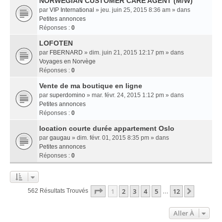
NORWEGIAN CUSTOMER CARE AGENT (M/W)
par
VIP International
» jeu. juin 25, 2015 8:36 am » dans
Petites annonces
Réponses :
0
LOFOTEN
par
FBERNARD
» dim. juin 21, 2015 12:17 pm » dans
Voyages en Norvège
Réponses :
0
Vente de ma boutique en ligne
par
superdomino
» mar. févr. 24, 2015 1:12 pm » dans
Petites annonces
Réponses :
0
location courte durée appartement Oslo
par
gaugau
» dim. févr. 01, 2015 8:35 pm » dans
Petites annonces
Réponses :
0
Page
1
Sur
12
1
2
3
4
5
12
Suivant
562 Résultats Trouvés
…
Aller À