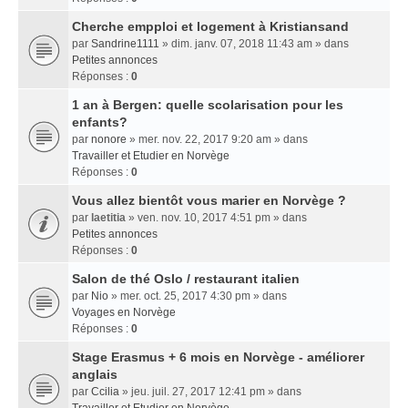
Cherche empploi et logement à Kristiansand
par
Sandrine1111
» dim. janv. 07, 2018 11:43 am » dans
Petites annonces
Réponses :
0
1 an à Bergen: quelle scolarisation pour les
enfants?
par
nonore
» mer. nov. 22, 2017 9:20 am » dans
Travailler et Etudier en Norvège
Réponses :
0
Vous allez bientôt vous marier en Norvège ?
par
laetitia
» ven. nov. 10, 2017 4:51 pm » dans
Petites annonces
Réponses :
0
Salon de thé Oslo / restaurant italien
par
Nio
» mer. oct. 25, 2017 4:30 pm » dans
Voyages en Norvège
Réponses :
0
Stage Erasmus + 6 mois en Norvège - améliorer
anglais
par
Ccilia
» jeu. juil. 27, 2017 12:41 pm » dans