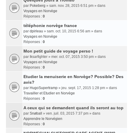
Quelques jours a Tromso
par
Pokeberg
» sam. nov. 28, 2015 6:51 pm » dans
Voyages en Norvège
Réponses :
0
téléphonie norvège france
par
dpirleau
» sam. oct. 10, 2015 6:56 am » dans
Voyages en Norvège
Réponses :
0
Mon petit guide de voyage perso !
par
Iksarfighter
» mer. oct. 07, 2015 3:50 pm » dans
Voyages en Norvège
Réponses :
0
Etudier la menuiserie en Norvège? Possible? Des
avis?
par
HugoSupertramp
» jeu. sept. 17, 2015 1:28 pm » dans
Travailler et Etudier en Norvège
Réponses :
0
A ceux qui se demandent quand ils seront au top
par
Snøball
» ven. juil. 03, 2015 7:37 pm » dans
Apprendre le Norvégien
Réponses :
0