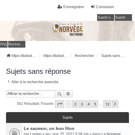
S’enregistrer
Connexion
Sujets sans réponse
Sujets actifs
FAQ
Rechercher
https://dailydigesthub.com
https://dailydigesthub.com
Rechercher
Sujets sans réponse
Sujets sans réponse
Aller à la recherche avancée
Rechercher
Recherche Avancée
Page
1
Sur
12
1
2
3
4
5
12
Suivant
562 Résultats Trouvés
…
Sujets
Le saumon, un bon filon
par
Loulou
» jeu. nov. 25, 2021 9:38 am » dans
La Norvege