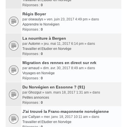
Travailler et Etudier en Norvège
Réponses :
0
Régis Boyer
par
oiseaulys
» ven. juin 23, 2017 4:49 pm » dans
Apprendre le Norvégien
Réponses :
0
La nourriture à Bergen
par
Automn
» jeu. mai 11, 2017 6:14 pm » dans
Travailler et Etudier en Norvège
Réponses :
0
Migration des rennes en direct sur nrk
par
arnaud
» dim. avr. 30, 2017 8:49 am » dans
Voyages en Norvège
Réponses :
0
Du Norvégien en Essonne ? (91)
par
Ghozgul
» sam. mars 18, 2017 1:31 am » dans
Petites annonces
Réponses :
0
J'ai trouvé la Franc-maçonnerie norvégienne
par
Callyan
» mer. janv. 18, 2017 10:11 am » dans
Travailler et Etudier en Norvège