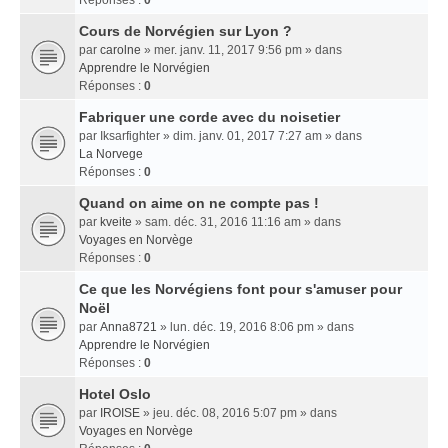
Réponses :
0
Cours de Norvégien sur Lyon ?
par
carolne
» mer. janv. 11, 2017 9:56 pm » dans
Apprendre le Norvégien
Réponses :
0
Fabriquer une corde avec du noisetier
par
Iksarfighter
» dim. janv. 01, 2017 7:27 am » dans
La Norvege
Réponses :
0
Quand on aime on ne compte pas !
par
kveite
» sam. déc. 31, 2016 11:16 am » dans
Voyages en Norvège
Réponses :
0
Ce que les Norvégiens font pour s'amuser pour
Noël
par
Anna8721
» lun. déc. 19, 2016 8:06 pm » dans
Apprendre le Norvégien
Réponses :
0
Hotel Oslo
par
IROISE
» jeu. déc. 08, 2016 5:07 pm » dans
Voyages en Norvège