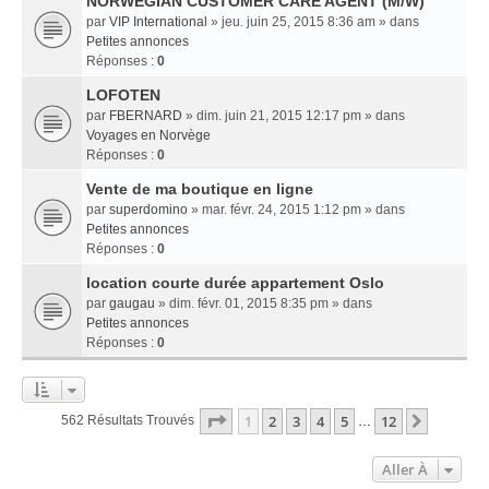
NORWEGIAN CUSTOMER CARE AGENT (M/W)
par
VIP International
» jeu. juin 25, 2015 8:36 am » dans
Petites annonces
Réponses :
0
LOFOTEN
par
FBERNARD
» dim. juin 21, 2015 12:17 pm » dans
Voyages en Norvège
Réponses :
0
Vente de ma boutique en ligne
par
superdomino
» mar. févr. 24, 2015 1:12 pm » dans
Petites annonces
Réponses :
0
location courte durée appartement Oslo
par
gaugau
» dim. févr. 01, 2015 8:35 pm » dans
Petites annonces
Réponses :
0
Page
1
Sur
12
1
2
3
4
5
12
Suivant
562 Résultats Trouvés
…
Aller À