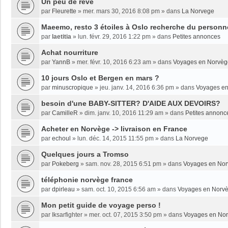
Un peu de rêve
par
Fleurette
»
mer. mars 30, 2016 8:08 pm
» dans
La Norvege
Maeemo, resto 3 étoiles à Oslo recherche du personne
par
laetitia
»
lun. févr. 29, 2016 1:22 pm
» dans
Petites annonces
Achat nourriture
par
YannB
»
mer. févr. 10, 2016 6:23 am
» dans
Voyages en Norvèg
10 jours Oslo et Bergen en mars ?
par
minuscropique
»
jeu. janv. 14, 2016 6:36 pm
» dans
Voyages e
besoin d'une BABY-SITTER? D'AIDE AUX DEVOIRS?
par
CamilleR
»
dim. janv. 10, 2016 11:29 am
» dans
Petites annonc
Acheter en Norvège -> livraison en France
par
echoul
»
lun. déc. 14, 2015 11:55 pm
» dans
La Norvege
Quelques jours a Tromso
par
Pokeberg
»
sam. nov. 28, 2015 6:51 pm
» dans
Voyages en No
téléphonie norvège france
par
dpirleau
»
sam. oct. 10, 2015 6:56 am
» dans
Voyages en Norv
Mon petit guide de voyage perso !
par
Iksarfighter
»
mer. oct. 07, 2015 3:50 pm
» dans
Voyages en No