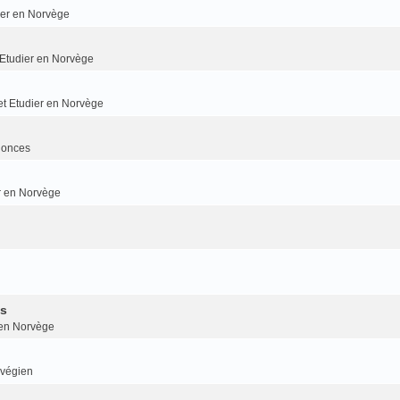
dier en Norvège
t Etudier en Norvège
 et Etudier en Norvège
nonces
er en Norvège
is
r en Norvège
rvégien