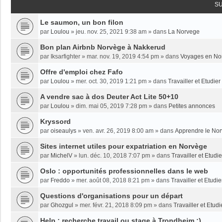
S
Le saumon, un bon filon
par
Loulou
»
jeu. nov. 25, 2021 9:38 am
» dans
La Norvege
Bon plan Airbnb Norvège à Nakkerud
par
Iksarfighter
»
mar. nov. 19, 2019 4:54 pm
» dans
Voyages en No
Offre d'emploi chez Fafo
par
Loulou
»
mer. oct. 30, 2019 1:21 pm
» dans
Travailler et Etudie
A vendre sac à dos Deuter Act Lite 50+10
par
Loulou
»
dim. mai 05, 2019 7:28 pm
» dans
Petites annonces
Kryssord
par
oiseaulys
»
ven. avr. 26, 2019 8:00 am
» dans
Apprendre le No
Sites internet utiles pour expatriation en Norvège
par
MichelV
»
lun. déc. 10, 2018 7:07 pm
» dans
Travailler et Etud
Oslo : opportunités professionnelles dans le web
par
Freddo
»
mer. août 08, 2018 8:21 pm
» dans
Travailler et Etudi
Questions d'organisations pour un départ
par
Ghozgul
»
mer. févr. 21, 2018 8:09 pm
» dans
Travailler et Etud
Help : recherche travail ou stage à Trondheim :)