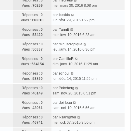
Réponses :
0
par
Fleurette
Vues :
70259
mer. mars 30, 2016 8:08 pm
Réponses :
0
par
laetitia
Vues :
116010
lun. févr. 29, 2016 1:22 pm
Réponses :
0
par
YannB
Vues :
53420
mer. févr. 10, 2016 6:23 am
Réponses :
0
par
minuscropique
Vues :
50337
jeu. janv. 14, 2016 6:36 pm
Réponses :
0
par
CamilleR
Vues :
564154
dim. janv. 10, 2016 11:29 am
Réponses :
0
par
echoul
Vues :
53850
lun. déc. 14, 2015 11:55 pm
Réponses :
0
par
Pokeberg
Vues :
46149
sam. nov. 28, 2015 6:51 pm
Réponses :
0
par
dpirleau
Vues :
43061
sam. oct. 10, 2015 6:56 am
Réponses :
0
par
Iksarfighter
Vues :
46741
mer. oct. 07, 2015 3:50 pm