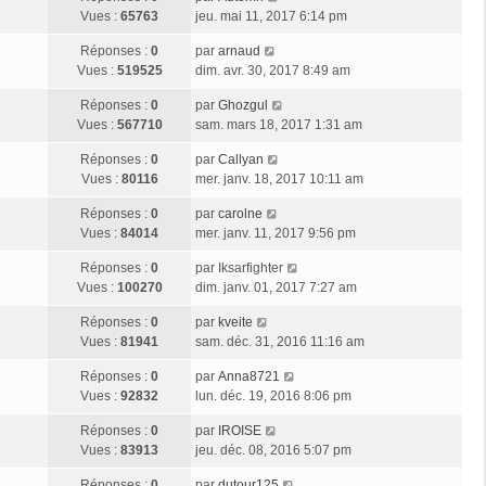
Vues :
65763
jeu. mai 11, 2017 6:14 pm
Réponses :
0
par
arnaud
Vues :
519525
dim. avr. 30, 2017 8:49 am
Réponses :
0
par
Ghozgul
Vues :
567710
sam. mars 18, 2017 1:31 am
Réponses :
0
par
Callyan
Vues :
80116
mer. janv. 18, 2017 10:11 am
Réponses :
0
par
carolne
Vues :
84014
mer. janv. 11, 2017 9:56 pm
Réponses :
0
par
Iksarfighter
Vues :
100270
dim. janv. 01, 2017 7:27 am
Réponses :
0
par
kveite
Vues :
81941
sam. déc. 31, 2016 11:16 am
Réponses :
0
par
Anna8721
Vues :
92832
lun. déc. 19, 2016 8:06 pm
Réponses :
0
par
IROISE
Vues :
83913
jeu. déc. 08, 2016 5:07 pm
Réponses :
0
par
dutour125