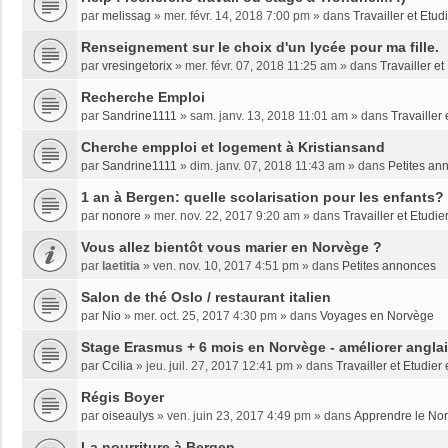
par
melissag
»
mer. févr. 14, 2018 7:00 pm
» dans
Travailler et Etu
Renseignement sur le choix d'un lycée pour ma fille.
par
vresingetorix
»
mer. févr. 07, 2018 11:25 am
» dans
Travailler e
Recherche Emploi
par
Sandrine1111
»
sam. janv. 13, 2018 11:01 am
» dans
Travailler
Cherche empploi et logement à Kristiansand
par
Sandrine1111
»
dim. janv. 07, 2018 11:43 am
» dans
Petites an
1 an à Bergen: quelle scolarisation pour les enfants?
par
nonore
»
mer. nov. 22, 2017 9:20 am
» dans
Travailler et Etudi
Vous allez bientôt vous marier en Norvège ?
par
laetitia
»
ven. nov. 10, 2017 4:51 pm
» dans
Petites annonces
Salon de thé Oslo / restaurant italien
par
Nio
»
mer. oct. 25, 2017 4:30 pm
» dans
Voyages en Norvège
Stage Erasmus + 6 mois en Norvège - améliorer angla
par
Ccilia
»
jeu. juil. 27, 2017 12:41 pm
» dans
Travailler et Etudie
Régis Boyer
par
oiseaulys
»
ven. juin 23, 2017 4:49 pm
» dans
Apprendre le No
La nourriture à Bergen