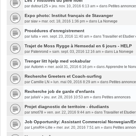
Les 7 histoires du père noël
par
dutour125
»
jeu. nov. 10, 2016 6:13 am
» dans
Petites annonce
Expo photo: Institut français de Stavanger
par
siav
»
mar. oct. 18, 2016 1:36 pm
» dans
La Norvege
Procédures d'enregistrement
par
lulla
»
ven. sept. 23, 2016 11:40 am
» dans
Travailler et Etudie
Trajet de Moss Rygge à Hemsedal en 6 jours - HELP
par
Patenrond
»
sam. sept. 03, 2016 12:16 am
» dans
La Norvege
Trenger litt hjelp med vokabular
par
Automn
»
mer. août 31, 2016 6:16 pm
» dans
Apprendre le Nor
Recherche Greeters et Coach-surfing
par
Camille LN
»
lun. mai 09, 2016 8:29 am
» dans
Petites annonc
Recherche job de garde d'enfants
par
juliaV
»
jeu. avr. 28, 2016 10:53 am
» dans
Petites annonces
Projet diagnostic de territoire - étudiants
par
smot78
»
ven. avr. 22, 2016 9:44 am
» dans
Travailler et Etudi
Job Opportunity: Assistant Commercial Norwegian/En
par
LynxRH-Lille
»
mer. avr. 20, 2016 7:51 am
» dans
Petites anno