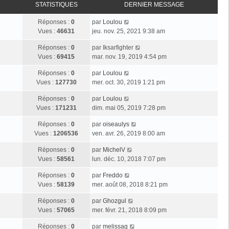
STATISTIQUES
DERNIER MESSAGE
Réponses :
0
par
Loulou
Vues :
46631
jeu. nov. 25, 2021 9:38 am
Réponses :
0
par
Iksarfighter
Vues :
69415
mar. nov. 19, 2019 4:54 pm
Réponses :
0
par
Loulou
Vues :
127730
mer. oct. 30, 2019 1:21 pm
Réponses :
0
par
Loulou
Vues :
171231
dim. mai 05, 2019 7:28 pm
Réponses :
0
par
oiseaulys
Vues :
1206536
ven. avr. 26, 2019 8:00 am
Réponses :
0
par
MichelV
Vues :
58561
lun. déc. 10, 2018 7:07 pm
Réponses :
0
par
Freddo
Vues :
58139
mer. août 08, 2018 8:21 pm
Réponses :
0
par
Ghozgul
Vues :
57065
mer. févr. 21, 2018 8:09 pm
Réponses :
0
par
melissag