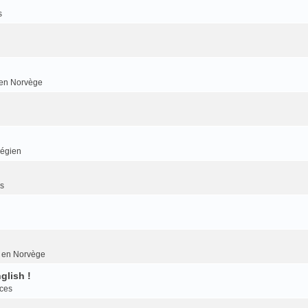
s
r en Norvège
végien
es
er en Norvège
glish !
nces