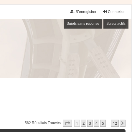
S’enregistrer
Connexion
Sujets sans réponse
Sujets actifs
Page
1
Sur
12
1
2
3
4
5
12
Su
562 Résultats Trouvés
…