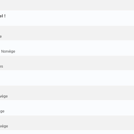
l !
e
n Norvège
es
rvège
ège
rvège