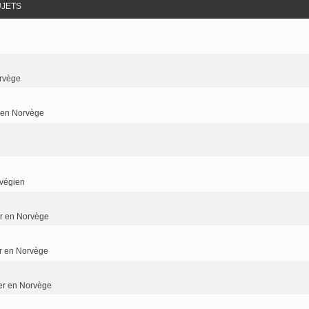
UJETS
rvège
r en Norvège
rvégien
ier en Norvège
er en Norvège
ier en Norvège