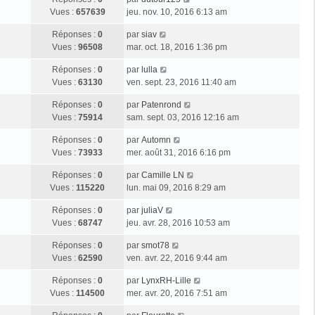
Vues :
657639
jeu. nov. 10, 2016 6:13 am
Réponses :
0
par
siav
Vues :
96508
mar. oct. 18, 2016 1:36 pm
Réponses :
0
par
lulla
Vues :
63130
ven. sept. 23, 2016 11:40 am
Réponses :
0
par
Patenrond
Vues :
75914
sam. sept. 03, 2016 12:16 am
Réponses :
0
par
Automn
Vues :
73933
mer. août 31, 2016 6:16 pm
Réponses :
0
par
Camille LN
Vues :
115220
lun. mai 09, 2016 8:29 am
Réponses :
0
par
juliaV
Vues :
68747
jeu. avr. 28, 2016 10:53 am
Réponses :
0
par
smot78
Vues :
62590
ven. avr. 22, 2016 9:44 am
Réponses :
0
par
LynxRH-Lille
Vues :
114500
mer. avr. 20, 2016 7:51 am