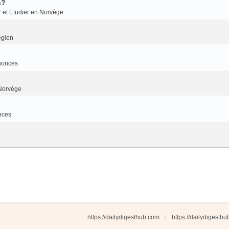
s?
r et Etudier en Norvège
égien
nonces
Norvège
nces
https://dailydigesthub.com
https://dailydigesth