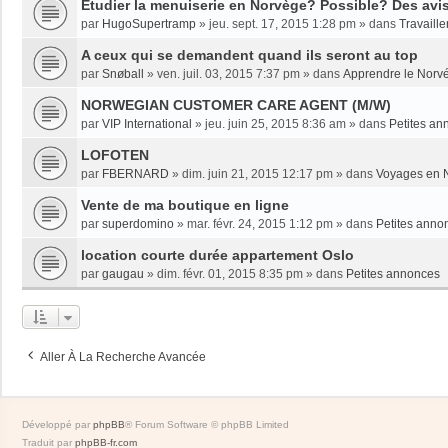
Etudier la menuiserie en Norvège? Possible? Des avi
par
HugoSupertramp
»
jeu. sept. 17, 2015 1:28 pm
» dans
Travaille
A ceux qui se demandent quand ils seront au top
par
Snøball
»
ven. juil. 03, 2015 7:37 pm
» dans
Apprendre le Norv
NORWEGIAN CUSTOMER CARE AGENT (M/W)
par
VIP International
»
jeu. juin 25, 2015 8:36 am
» dans
Petites an
LOFOTEN
par
FBERNARD
»
dim. juin 21, 2015 12:17 pm
» dans
Voyages en 
Vente de ma boutique en ligne
par
superdomino
»
mar. févr. 24, 2015 1:12 pm
» dans
Petites anno
location courte durée appartement Oslo
par
gaugau
»
dim. févr. 01, 2015 8:35 pm
» dans
Petites annonces
Aller À La Recherche Avancée
Développé par
phpBB
® Forum Software © phpBB Limited
Traduit par
phpBB-fr.com