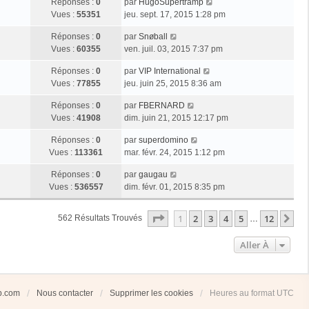
Réponses :
0
par
HugoSupertramp
Vues :
55351
jeu. sept. 17, 2015 1:28 pm
Réponses :
0
par
Snøball
Vues :
60355
ven. juil. 03, 2015 7:37 pm
Réponses :
0
par
VIP International
Vues :
77855
jeu. juin 25, 2015 8:36 am
Réponses :
0
par
FBERNARD
Vues :
41908
dim. juin 21, 2015 12:17 pm
Réponses :
0
par
superdomino
Vues :
113361
mar. févr. 24, 2015 1:12 pm
Réponses :
0
par
gaugau
Vues :
536557
dim. févr. 01, 2015 8:35 pm
Page
1
Sur
12
1
2
3
4
5
12
Su
562 Résultats Trouvés
…
Aller À
ub.com
Nous contacter
Supprimer les cookies
Heures au format
UTC