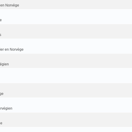
er en Norvège
e
s
dier en Norvège
végien
ge
orvégien
ge