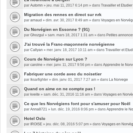
par
Automn
»
jeu. mai 11, 2017 6:14 pm
» dans
Travailler et Etudi
Migration des rennes en direct sur nrk
par
arnaud
»
dim. avr. 30, 2017 8:49 am
» dans
Voyages en Norvèg
Du Norvégien en Essonne ? (91)
par
Ghozgul
»
sam. mars 18, 2017 1:31 am
» dans
Petites annonce
J'ai trouvé la Franc-maçonnerie norvégienne
par
Callyan
»
mer. janv. 18, 2017 10:11 am
» dans
Travailler et Etu
Cours de Norvégien sur Lyon ?
par
carolne
»
mer. janv. 11, 2017 9:56 pm
» dans
Apprendre le Nor
Fabriquer une corde avec du noisetier
par
Iksarfighter
»
dim. janv. 01, 2017 7:27 am
» dans
La Norvege
Quand on aime on ne compte pas !
par
kveite
»
sam. déc. 31, 2016 11:16 am
» dans
Voyages en Norvè
Ce que les Norvégiens font pour s'amuser pour Noël
par
Anna8721
»
lun. déc. 19, 2016 8:06 pm
» dans
Apprendre le N
Hotel Oslo
par
IROISE
»
jeu. déc. 08, 2016 5:07 pm
» dans
Voyages en Norvè