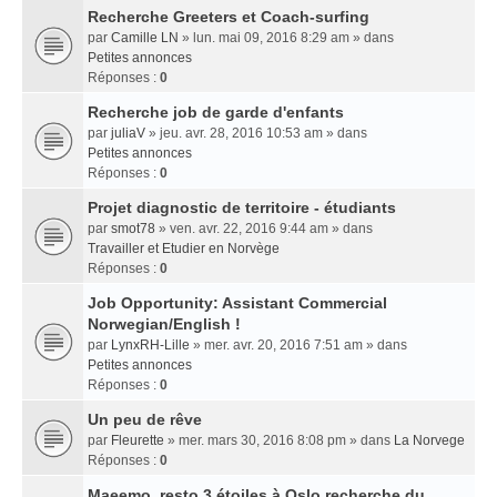
Recherche Greeters et Coach-surfing
par
Camille LN
» lun. mai 09, 2016 8:29 am » dans
Petites annonces
Réponses :
0
Recherche job de garde d'enfants
par
juliaV
» jeu. avr. 28, 2016 10:53 am » dans
Petites annonces
Réponses :
0
Projet diagnostic de territoire - étudiants
par
smot78
» ven. avr. 22, 2016 9:44 am » dans
Travailler et Etudier en Norvège
Réponses :
0
Job Opportunity: Assistant Commercial
Norwegian/English !
par
LynxRH-Lille
» mer. avr. 20, 2016 7:51 am » dans
Petites annonces
Réponses :
0
Un peu de rêve
par
Fleurette
» mer. mars 30, 2016 8:08 pm » dans
La Norvege
Réponses :
0
Maeemo, resto 3 étoiles à Oslo recherche du