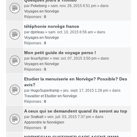
Quelques jours a Tromso
par
Pokeberg
» sam. nov. 28, 2015 6:51 pm » dans
Voyages en Norvège
Réponses :
0
téléphonie norvège france
par
dpirleau
» sam. oct. 10, 2015 6:56 am » dans
Voyages en Norvège
Réponses :
0
Mon petit guide de voyage perso !
par
Iksarfighter
» mer. oct. 07, 2015 3:50 pm » dans
Voyages en Norvège
Réponses :
0
Etudier la menuiserie en Norvège? Possible? Des
avis?
par
HugoSupertramp
» jeu. sept. 17, 2015 1:28 pm » dans
Travailler et Etudier en Norvège
Réponses :
0
A ceux qui se demandent quand ils seront au top
par
Snøball
» ven. juil. 03, 2015 7:37 pm » dans
Apprendre le Norvégien
Réponses :
0