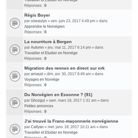
Travailler et Etudier en Norvège
Réponses :
0
Régis Boyer
par
oiseaulys
» ven. juin 23, 2017 4:49 pm » dans
Apprendre le Norvégien
Réponses :
0
La nourriture à Bergen
par
Automn
» jeu. mai 11, 2017 6:14 pm » dans
Travailler et Etudier en Norvège
Réponses :
0
Migration des rennes en direct sur nrk
par
arnaud
» dim. avr. 30, 2017 8:49 am » dans
Voyages en Norvège
Réponses :
0
Du Norvégien en Essonne ? (91)
par
Ghozgul
» sam. mars 18, 2017 1:31 am » dans
Petites annonces
Réponses :
0
J'ai trouvé la Franc-maçonnerie norvégienne
par
Callyan
» mer. janv. 18, 2017 10:11 am » dans
Travailler et Etudier en Norvège