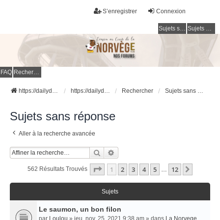
S’enregistrer
Connexion
Sujets sans réponse
Sujets actifs
FAQ
Rechercher
https://dailydigesthub.com
https://dailydigesthub.com
Rechercher
Sujets sans réponse
Sujets sans réponse
Aller à la recherche avancée
Rechercher
Recherche Avancée
Page
1
Sur
12
1
2
3
4
5
12
Suivant
562 Résultats Trouvés
…
Sujets
Le saumon, un bon filon
par
Loulou
» jeu. nov. 25, 2021 9:38 am » dans
La Norvege