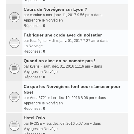
Réponses :
0
Cours de Norvégien sur Lyon ?
par
carolne
» mer. janv. 11, 2017 9:56 pm » dans
Apprendre le Norvégien
Réponses :
0
Fabriquer une corde avec du noisetier
par
Iksarfighter
» dim. janv. 01, 2017 7:27 am » dans
La Norvege
Réponses :
0
Quand on aime on ne compte pas !
par
kveite
» sam. déc. 31, 2016 11:16 am » dans
Voyages en Norvège
Réponses :
0
Ce que les Norvégiens font pour s'amuser pour
Noël
par
Anna8721
» lun. déc. 19, 2016 8:06 pm » dans
Apprendre le Norvégien
Réponses :
0
Hotel Oslo
par
IROISE
» jeu. déc. 08, 2016 5:07 pm » dans
Voyages en Norvège