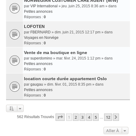
NORWEGIAN CUSTOMER CARE AGENT (M/W)
par
VIP International
» jeu. juin 25, 2015 8:36 am » dans
Petites annonces
Réponses :
0
LOFOTEN
par
FBERNARD
» dim. juin 21, 2015 12:17 pm » dans
Voyages en Norvège
Réponses :
0
Vente de ma boutique en ligne
par
superdomino
» mar. févr. 24, 2015 1:12 pm » dans
Petites annonces
Réponses :
0
location courte durée appartement Oslo
par
gaugau
» dim. févr. 01, 2015 8:35 pm » dans
Petites annonces
Réponses :
0
Page
1
Sur
12
1
2
3
4
5
12
Suivant
562 Résultats Trouvés
…
Aller À