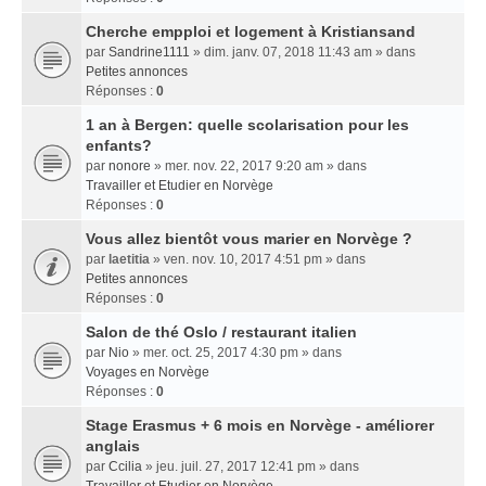
Cherche empploi et logement à Kristiansand
par
Sandrine1111
» dim. janv. 07, 2018 11:43 am » dans
Petites annonces
Réponses :
0
1 an à Bergen: quelle scolarisation pour les
enfants?
par
nonore
» mer. nov. 22, 2017 9:20 am » dans
Travailler et Etudier en Norvège
Réponses :
0
Vous allez bientôt vous marier en Norvège ?
par
laetitia
» ven. nov. 10, 2017 4:51 pm » dans
Petites annonces
Réponses :
0
Salon de thé Oslo / restaurant italien
par
Nio
» mer. oct. 25, 2017 4:30 pm » dans
Voyages en Norvège
Réponses :
0
Stage Erasmus + 6 mois en Norvège - améliorer
anglais
par
Ccilia
» jeu. juil. 27, 2017 12:41 pm » dans