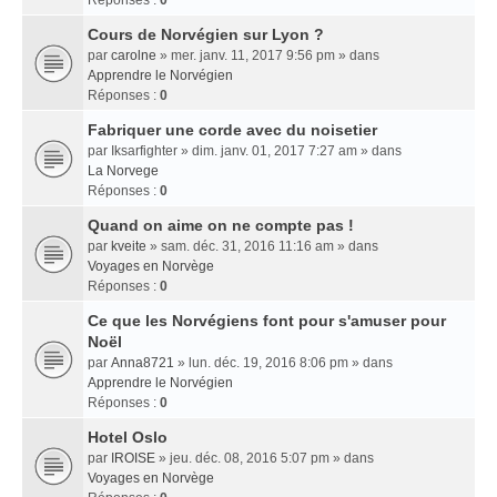
Réponses :
0
Cours de Norvégien sur Lyon ?
par
carolne
» mer. janv. 11, 2017 9:56 pm » dans
Apprendre le Norvégien
Réponses :
0
Fabriquer une corde avec du noisetier
par
Iksarfighter
» dim. janv. 01, 2017 7:27 am » dans
La Norvege
Réponses :
0
Quand on aime on ne compte pas !
par
kveite
» sam. déc. 31, 2016 11:16 am » dans
Voyages en Norvège
Réponses :
0
Ce que les Norvégiens font pour s'amuser pour
Noël
par
Anna8721
» lun. déc. 19, 2016 8:06 pm » dans
Apprendre le Norvégien
Réponses :
0
Hotel Oslo
par
IROISE
» jeu. déc. 08, 2016 5:07 pm » dans
Voyages en Norvège