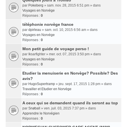
Quelques jours a Tromso
par
Pokeberg
» sam. nov. 28, 2015 6:51 pm » dans
Voyages en Norvège
Réponses :
0
téléphonie norvège france
par
dpirleau
» sam. oct. 10, 2015 6:56 am » dans
Voyages en Norvège
Réponses :
0
Mon petit guide de voyage perso !
par
Iksarfighter
» mer. oct. 07, 2015 3:50 pm » dans
Voyages en Norvège
Réponses :
0
Etudier la menuiserie en Norvège? Possible? Des
avis?
par
HugoSupertramp
» jeu. sept. 17, 2015 1:28 pm » dans
Travailler et Etudier en Norvège
Réponses :
0
A ceux qui se demandent quand ils seront au top
par
Snøball
» ven. juil. 03, 2015 7:37 pm » dans
Apprendre le Norvégien
Réponses :
0