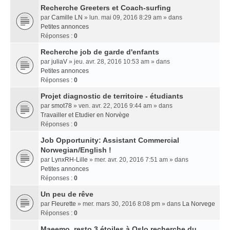
Recherche Greeters et Coach-surfing
par
Camille LN
» lun. mai 09, 2016 8:29 am » dans
Petites annonces
Réponses :
0
Recherche job de garde d'enfants
par
juliaV
» jeu. avr. 28, 2016 10:53 am » dans
Petites annonces
Réponses :
0
Projet diagnostic de territoire - étudiants
par
smot78
» ven. avr. 22, 2016 9:44 am » dans
Travailler et Etudier en Norvège
Réponses :
0
Job Opportunity: Assistant Commercial
Norwegian/English !
par
LynxRH-Lille
» mer. avr. 20, 2016 7:51 am » dans
Petites annonces
Réponses :
0
Un peu de rêve
par
Fleurette
» mer. mars 30, 2016 8:08 pm » dans
La Norvege
Réponses :
0
Maeemo, resto 3 étoiles à Oslo recherche du