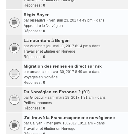
Travailler et Etudier en Norvège
Réponses :
0
Régis Boyer
par
oiseaulys
» ven. juin 23, 2017 4:49 pm » dans
Apprendre le Norvégien
Réponses :
0
La nourriture à Bergen
par
Automn
» jeu. mai 11, 2017 6:14 pm » dans
Travailler et Etudier en Norvège
Réponses :
0
Migration des rennes en direct sur nrk
par
arnaud
» dim. avr. 30, 2017 8:49 am » dans
Voyages en Norvège
Réponses :
0
Du Norvégien en Essonne ? (91)
par
Ghozgul
» sam. mars 18, 2017 1:31 am » dans
Petites annonces
Réponses :
0
J'ai trouvé la Franc-maçonnerie norvégienne
par
Callyan
» mer. janv. 18, 2017 10:11 am » dans
Travailler et Etudier en Norvège