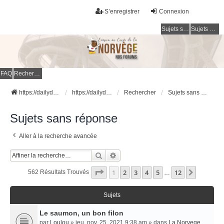
S’enregistrer
Connexion
Sujets sans réponse
Sujets actifs
FAQ
Rechercher
https://dailydigesthub.com
https://dailydigesthub.com
Rechercher
Sujets sans réponse
Sujets sans réponse
Aller à la recherche avancée
Rechercher
Recherche Avancée
Page
1
Sur
12
1
2
3
4
5
12
Suivant
562 Résultats Trouvés
…
Sujets
Le saumon, un bon filon
par
Loulou
» jeu. nov. 25, 2021 9:38 am » dans
La Norvege