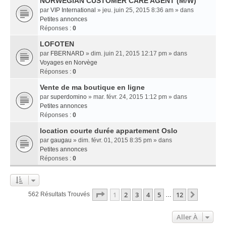
NORWEGIAN CUSTOMER CARE AGENT (M/W)
par
VIP International
» jeu. juin 25, 2015 8:36 am » dans
Petites annonces
Réponses :
0
LOFOTEN
par
FBERNARD
» dim. juin 21, 2015 12:17 pm » dans
Voyages en Norvège
Réponses :
0
Vente de ma boutique en ligne
par
superdomino
» mar. févr. 24, 2015 1:12 pm » dans
Petites annonces
Réponses :
0
location courte durée appartement Oslo
par
gaugau
» dim. févr. 01, 2015 8:35 pm » dans
Petites annonces
Réponses :
0
Page
1
Sur
12
1
2
3
4
5
12
Suivant
562 Résultats Trouvés
…
Aller À