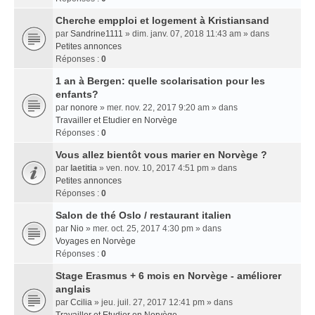
Cherche empploi et logement à Kristiansand
par
Sandrine1111
» dim. janv. 07, 2018 11:43 am » dans
Petites annonces
Réponses :
0
1 an à Bergen: quelle scolarisation pour les
enfants?
par
nonore
» mer. nov. 22, 2017 9:20 am » dans
Travailler et Etudier en Norvège
Réponses :
0
Vous allez bientôt vous marier en Norvège ?
par
laetitia
» ven. nov. 10, 2017 4:51 pm » dans
Petites annonces
Réponses :
0
Salon de thé Oslo / restaurant italien
par
Nio
» mer. oct. 25, 2017 4:30 pm » dans
Voyages en Norvège
Réponses :
0
Stage Erasmus + 6 mois en Norvège - améliorer
anglais
par
Ccilia
» jeu. juil. 27, 2017 12:41 pm » dans