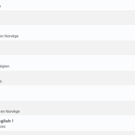
s
r en Norvège
végien
es
er en Norvège
glish !
nces