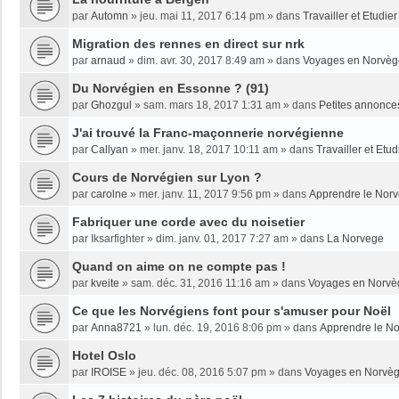
par
Automn
»
jeu. mai 11, 2017 6:14 pm
» dans
Travailler et Etudi
Migration des rennes en direct sur nrk
par
arnaud
»
dim. avr. 30, 2017 8:49 am
» dans
Voyages en Norvèg
Du Norvégien en Essonne ? (91)
par
Ghozgul
»
sam. mars 18, 2017 1:31 am
» dans
Petites annonce
J'ai trouvé la Franc-maçonnerie norvégienne
par
Callyan
»
mer. janv. 18, 2017 10:11 am
» dans
Travailler et Etu
Cours de Norvégien sur Lyon ?
par
carolne
»
mer. janv. 11, 2017 9:56 pm
» dans
Apprendre le Nor
Fabriquer une corde avec du noisetier
par
Iksarfighter
»
dim. janv. 01, 2017 7:27 am
» dans
La Norvege
Quand on aime on ne compte pas !
par
kveite
»
sam. déc. 31, 2016 11:16 am
» dans
Voyages en Norvè
Ce que les Norvégiens font pour s'amuser pour Noël
par
Anna8721
»
lun. déc. 19, 2016 8:06 pm
» dans
Apprendre le N
Hotel Oslo
par
IROISE
»
jeu. déc. 08, 2016 5:07 pm
» dans
Voyages en Norvè