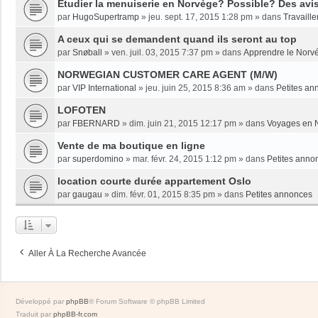
Etudier la menuiserie en Norvège? Possible? Des avi
par
HugoSupertramp
»
jeu. sept. 17, 2015 1:28 pm
» dans
Travaille
A ceux qui se demandent quand ils seront au top
par
Snøball
»
ven. juil. 03, 2015 7:37 pm
» dans
Apprendre le Norv
NORWEGIAN CUSTOMER CARE AGENT (M/W)
par
VIP International
»
jeu. juin 25, 2015 8:36 am
» dans
Petites an
LOFOTEN
par
FBERNARD
»
dim. juin 21, 2015 12:17 pm
» dans
Voyages en 
Vente de ma boutique en ligne
par
superdomino
»
mar. févr. 24, 2015 1:12 pm
» dans
Petites anno
location courte durée appartement Oslo
par
gaugau
»
dim. févr. 01, 2015 8:35 pm
» dans
Petites annonces
Aller À La Recherche Avancée
Développé par
phpBB
® Forum Software © phpBB Limited
Traduit par
phpBB-fr.com