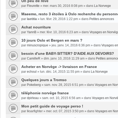
Un peu de rêve
par
Fleurette
»
mer. mars 30, 2016 8:08 pm
» dans
La Norvege
Maeemo, resto 3 étoiles à Oslo recherche du personne
par
laetitia
»
lun. févr. 29, 2016 1:22 pm
» dans
Petites annonces
Achat nourriture
par
YannB
»
mer. févr. 10, 2016 6:23 am
» dans
Voyages en Norvèg
10 jours Oslo et Bergen en mars ?
par
minuscropique
»
jeu. janv. 14, 2016 6:36 pm
» dans
Voyages e
besoin d'une BABY-SITTER? D'AIDE AUX DEVOIRS?
par
CamilleR
»
dim. janv. 10, 2016 11:29 am
» dans
Petites annonc
Acheter en Norvège -> livraison en France
par
echoul
»
lun. déc. 14, 2015 11:55 pm
» dans
La Norvege
Quelques jours a Tromso
par
Pokeberg
»
sam. nov. 28, 2015 6:51 pm
» dans
Voyages en No
téléphonie norvège france
par
dpirleau
»
sam. oct. 10, 2015 6:56 am
» dans
Voyages en Norv
Mon petit guide de voyage perso !
par
Iksarfighter
»
mer. oct. 07, 2015 3:50 pm
» dans
Voyages en No