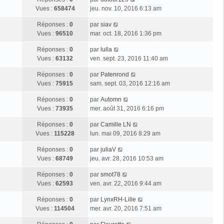
Vues :
658474
jeu. nov. 10, 2016 6:13 am
Réponses :
0
par
siav
Vues :
96510
mar. oct. 18, 2016 1:36 pm
Réponses :
0
par
lulla
Vues :
63132
ven. sept. 23, 2016 11:40 am
Réponses :
0
par
Patenrond
Vues :
75915
sam. sept. 03, 2016 12:16 am
Réponses :
0
par
Automn
Vues :
73935
mer. août 31, 2016 6:16 pm
Réponses :
0
par
Camille LN
Vues :
115228
lun. mai 09, 2016 8:29 am
Réponses :
0
par
juliaV
Vues :
68749
jeu. avr. 28, 2016 10:53 am
Réponses :
0
par
smot78
Vues :
62593
ven. avr. 22, 2016 9:44 am
Réponses :
0
par
LynxRH-Lille
Vues :
114504
mer. avr. 20, 2016 7:51 am