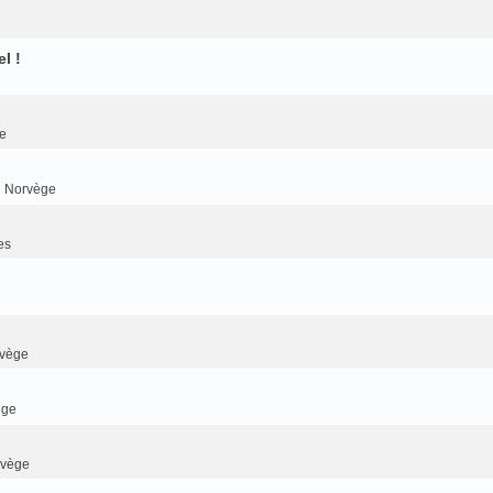
l !
e
n Norvège
es
rvège
ège
rvège