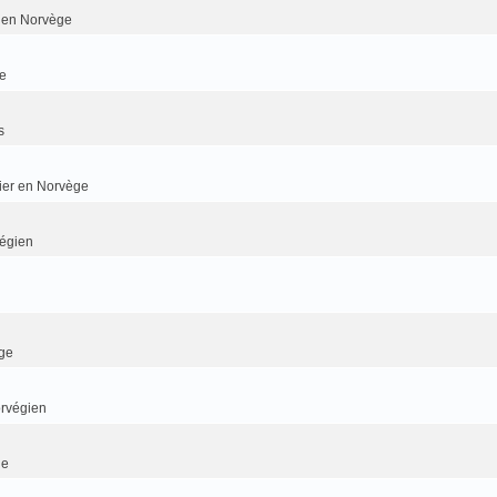
er en Norvège
e
s
dier en Norvège
végien
ge
orvégien
ge