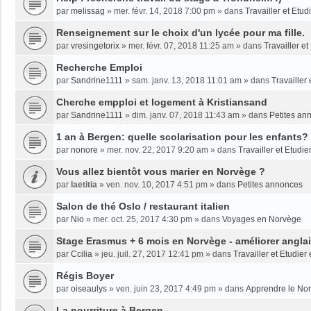
par
melissag
»
mer. févr. 14, 2018 7:00 pm
» dans
Travailler et Etu
Renseignement sur le choix d'un lycée pour ma fille.
par
vresingetorix
»
mer. févr. 07, 2018 11:25 am
» dans
Travailler e
Recherche Emploi
par
Sandrine1111
»
sam. janv. 13, 2018 11:01 am
» dans
Travailler
Cherche empploi et logement à Kristiansand
par
Sandrine1111
»
dim. janv. 07, 2018 11:43 am
» dans
Petites an
1 an à Bergen: quelle scolarisation pour les enfants?
par
nonore
»
mer. nov. 22, 2017 9:20 am
» dans
Travailler et Etudi
Vous allez bientôt vous marier en Norvège ?
par
laetitia
»
ven. nov. 10, 2017 4:51 pm
» dans
Petites annonces
Salon de thé Oslo / restaurant italien
par
Nio
»
mer. oct. 25, 2017 4:30 pm
» dans
Voyages en Norvège
Stage Erasmus + 6 mois en Norvège - améliorer angla
par
Ccilia
»
jeu. juil. 27, 2017 12:41 pm
» dans
Travailler et Etudie
Régis Boyer
par
oiseaulys
»
ven. juin 23, 2017 4:49 pm
» dans
Apprendre le No
La nourriture à Bergen