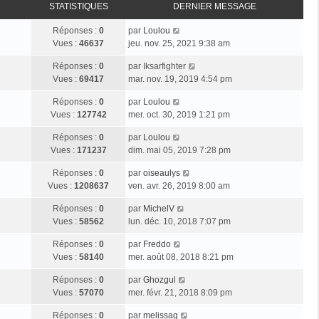
STATISTIQUES
DERNIER MESSAGE
Réponses :
0
par
Loulou
Vues :
46637
jeu. nov. 25, 2021 9:38 am
Réponses :
0
par
Iksarfighter
Vues :
69417
mar. nov. 19, 2019 4:54 pm
Réponses :
0
par
Loulou
Vues :
127742
mer. oct. 30, 2019 1:21 pm
Réponses :
0
par
Loulou
Vues :
171237
dim. mai 05, 2019 7:28 pm
Réponses :
0
par
oiseaulys
Vues :
1208637
ven. avr. 26, 2019 8:00 am
Réponses :
0
par
MichelV
Vues :
58562
lun. déc. 10, 2018 7:07 pm
Réponses :
0
par
Freddo
Vues :
58140
mer. août 08, 2018 8:21 pm
Réponses :
0
par
Ghozgul
Vues :
57070
mer. févr. 21, 2018 8:09 pm
Réponses :
0
par
melissag