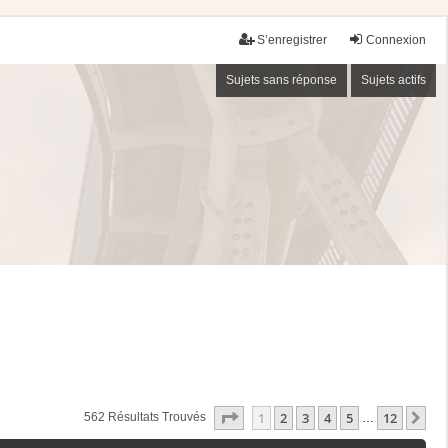
S’enregistrer
Connexion
Sujets sans réponse
Sujets actifs
Page
1
Sur
12
1
2
3
4
5
12
Su
562 Résultats Trouvés
…