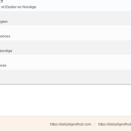
s?
r et Etudier en Norvège
égien
nonces
Norvège
nces
https://dailydigesthub.com
https://dailydigesth