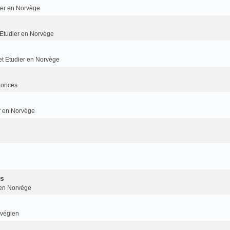
dier en Norvège
t Etudier en Norvège
 et Etudier en Norvège
nonces
er en Norvège
is
r en Norvège
rvégien