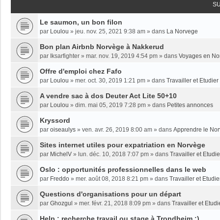
S
Le saumon, un bon filon
par
Loulou
»
jeu. nov. 25, 2021 9:38 am
» dans
La Norvege
Bon plan Airbnb Norvège à Nakkerud
par
Iksarfighter
»
mar. nov. 19, 2019 4:54 pm
» dans
Voyages en No
Offre d'emploi chez Fafo
par
Loulou
»
mer. oct. 30, 2019 1:21 pm
» dans
Travailler et Etudie
A vendre sac à dos Deuter Act Lite 50+10
par
Loulou
»
dim. mai 05, 2019 7:28 pm
» dans
Petites annonces
Kryssord
par
oiseaulys
»
ven. avr. 26, 2019 8:00 am
» dans
Apprendre le No
Sites internet utiles pour expatriation en Norvège
par
MichelV
»
lun. déc. 10, 2018 7:07 pm
» dans
Travailler et Etud
Oslo : opportunités professionnelles dans le web
par
Freddo
»
mer. août 08, 2018 8:21 pm
» dans
Travailler et Etudi
Questions d'organisations pour un départ
par
Ghozgul
»
mer. févr. 21, 2018 8:09 pm
» dans
Travailler et Etud
Help : recherche travail ou stage à Trondheim :)