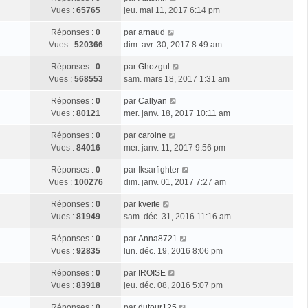
Vues :
65765
jeu. mai 11, 2017 6:14 pm
Réponses :
0
par
arnaud
Vues :
520366
dim. avr. 30, 2017 8:49 am
Réponses :
0
par
Ghozgul
Vues :
568553
sam. mars 18, 2017 1:31 am
Réponses :
0
par
Callyan
Vues :
80121
mer. janv. 18, 2017 10:11 am
Réponses :
0
par
carolne
Vues :
84016
mer. janv. 11, 2017 9:56 pm
Réponses :
0
par
Iksarfighter
Vues :
100276
dim. janv. 01, 2017 7:27 am
Réponses :
0
par
kveite
Vues :
81949
sam. déc. 31, 2016 11:16 am
Réponses :
0
par
Anna8721
Vues :
92835
lun. déc. 19, 2016 8:06 pm
Réponses :
0
par
IROISE
Vues :
83918
jeu. déc. 08, 2016 5:07 pm
Réponses :
0
par
dutour125