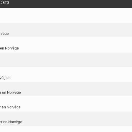
UJETS
rvège
r en Norvège
rvégien
ier en Norvège
er en Norvège
ier en Norvège