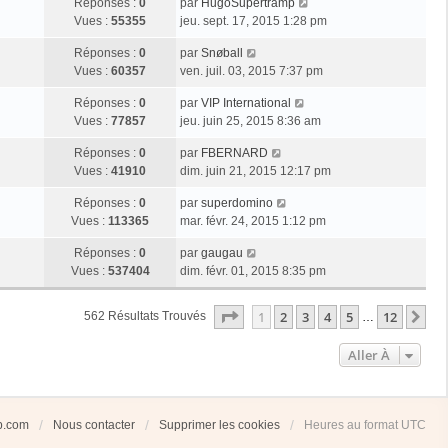
Réponses :
0
par
HugoSupertramp
Vues :
55355
jeu. sept. 17, 2015 1:28 pm
Réponses :
0
par
Snøball
Vues :
60357
ven. juil. 03, 2015 7:37 pm
Réponses :
0
par
VIP International
Vues :
77857
jeu. juin 25, 2015 8:36 am
Réponses :
0
par
FBERNARD
Vues :
41910
dim. juin 21, 2015 12:17 pm
Réponses :
0
par
superdomino
Vues :
113365
mar. févr. 24, 2015 1:12 pm
Réponses :
0
par
gaugau
Vues :
537404
dim. févr. 01, 2015 8:35 pm
Page
1
Sur
12
1
2
3
4
5
12
Su
562 Résultats Trouvés
…
Aller À
ub.com
Nous contacter
Supprimer les cookies
Heures au format
UTC