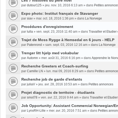
Les 7 histoires du père noël
par
dutour125
»
jeu. nov. 10, 2016 6:13 am
» dans
Petites annonce
Expo photo: Institut français de Stavanger
par
siav
»
mar. oct. 18, 2016 1:36 pm
» dans
La Norvege
Procédures d'enregistrement
par
lulla
»
ven. sept. 23, 2016 11:40 am
» dans
Travailler et Etudie
Trajet de Moss Rygge à Hemsedal en 6 jours - HELP
par
Patenrond
»
sam. sept. 03, 2016 12:16 am
» dans
La Norvege
Trenger litt hjelp med vokabular
par
Automn
»
mer. août 31, 2016 6:16 pm
» dans
Apprendre le Nor
Recherche Greeters et Coach-surfing
par
Camille LN
»
lun. mai 09, 2016 8:29 am
» dans
Petites annonc
Recherche job de garde d'enfants
par
juliaV
»
jeu. avr. 28, 2016 10:53 am
» dans
Petites annonces
Projet diagnostic de territoire - étudiants
par
smot78
»
ven. avr. 22, 2016 9:44 am
» dans
Travailler et Etudi
Job Opportunity: Assistant Commercial Norwegian/En
par
LynxRH-Lille
»
mer. avr. 20, 2016 7:51 am
» dans
Petites anno