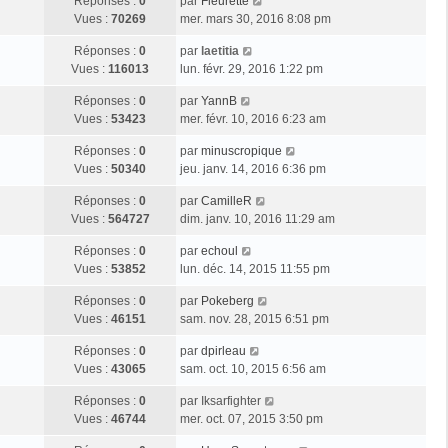
Réponses :
0
par
Fleurette
Vues :
70269
mer. mars 30, 2016 8:08 pm
Réponses :
0
par
laetitia
Vues :
116013
lun. févr. 29, 2016 1:22 pm
Réponses :
0
par
YannB
Vues :
53423
mer. févr. 10, 2016 6:23 am
Réponses :
0
par
minuscropique
Vues :
50340
jeu. janv. 14, 2016 6:36 pm
Réponses :
0
par
CamilleR
Vues :
564727
dim. janv. 10, 2016 11:29 am
Réponses :
0
par
echoul
Vues :
53852
lun. déc. 14, 2015 11:55 pm
Réponses :
0
par
Pokeberg
Vues :
46151
sam. nov. 28, 2015 6:51 pm
Réponses :
0
par
dpirleau
Vues :
43065
sam. oct. 10, 2015 6:56 am
Réponses :
0
par
Iksarfighter
Vues :
46744
mer. oct. 07, 2015 3:50 pm