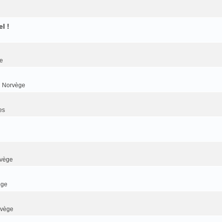
l !
e
n Norvège
es
rvège
ège
rvège