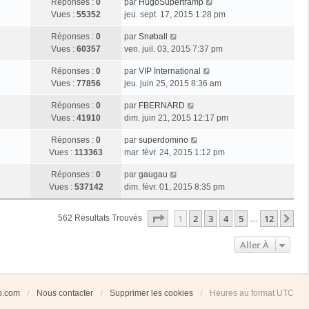
Réponses :
0
par
HugoSupertramp
Vues :
55352
jeu. sept. 17, 2015 1:28 pm
Réponses :
0
par
Snøball
Vues :
60357
ven. juil. 03, 2015 7:37 pm
Réponses :
0
par
VIP International
Vues :
77856
jeu. juin 25, 2015 8:36 am
Réponses :
0
par
FBERNARD
Vues :
41910
dim. juin 21, 2015 12:17 pm
Réponses :
0
par
superdomino
Vues :
113363
mar. févr. 24, 2015 1:12 pm
Réponses :
0
par
gaugau
Vues :
537142
dim. févr. 01, 2015 8:35 pm
Page
1
Sur
12
1
2
3
4
5
12
Su
562 Résultats Trouvés
…
Aller À
ub.com
Nous contacter
Supprimer les cookies
Heures au format
UTC