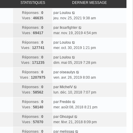
STATISTIQUES
DERNIER MESSAGE
Réponses :
0
par
Loulou
Vues :
46635
jeu. nov. 25, 2021 9:38 am
Réponses :
0
par
Iksarfighter
Vues :
69417
mar. nov. 19, 2019 4:54 pm
Réponses :
0
par
Loulou
Vues :
127741
mer. oct. 30, 2019 1:21 pm
Réponses :
0
par
Loulou
Vues :
171235
dim. mai 05, 2019 7:28 pm
Réponses :
0
par
oiseaulys
Vues :
1207975
ven. avr. 26, 2019 8:00 am
Réponses :
0
par
MichelV
Vues :
58562
lun. déc. 10, 2018 7:07 pm
Réponses :
0
par
Freddo
Vues :
58140
mer. août 08, 2018 8:21 pm
Réponses :
0
par
Ghozgul
Vues :
57070
mer. févr. 21, 2018 8:09 pm
Réponses :
0
par
melissag