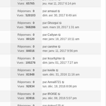
Vues :
65765
jeu. mai 11, 2017 6:14 pm
Réponses :
0
par
arnaud
Vues :
520103
dim. avr. 30, 2017 8:49 am
Réponses :
0
par
Ghozgul
Vues :
568286
sam. mars 18, 2017 1:31 am
Réponses :
0
par
Callyan
Vues :
80120
mer. janv. 18, 2017 10:11 am
Réponses :
0
par
carolne
Vues :
84016
mer. janv. 11, 2017 9:56 pm
Réponses :
0
par
Iksarfighter
Vues :
100276
dim. janv. 01, 2017 7:27 am
Réponses :
0
par
kveite
Vues :
81948
sam. déc. 31, 2016 11:16 am
Réponses :
0
par
Anna8721
Vues :
92834
lun. déc. 19, 2016 8:06 pm
Réponses :
0
par
IROISE
Vues :
83916
jeu. déc. 08, 2016 5:07 pm
Réponses :
0
par
dutour125