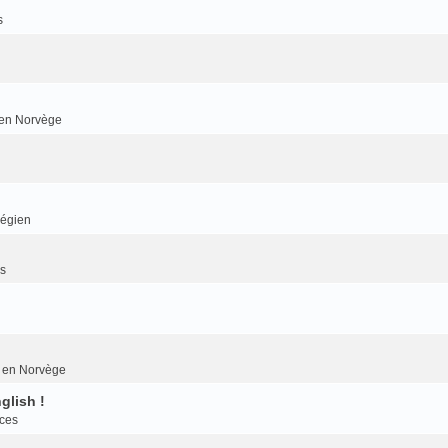
s
r en Norvège
végien
es
er en Norvège
glish !
nces