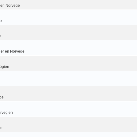
er en Norvège
e
s
dier en Norvège
végien
ge
orvégien
ge