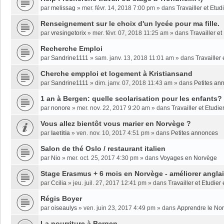
par
melissag
»
mer. févr. 14, 2018 7:00 pm
» dans
Travailler et Etu
Renseignement sur le choix d'un lycée pour ma fille.
par
vresingetorix
»
mer. févr. 07, 2018 11:25 am
» dans
Travailler e
Recherche Emploi
par
Sandrine1111
»
sam. janv. 13, 2018 11:01 am
» dans
Travailler
Cherche empploi et logement à Kristiansand
par
Sandrine1111
»
dim. janv. 07, 2018 11:43 am
» dans
Petites an
1 an à Bergen: quelle scolarisation pour les enfants?
par
nonore
»
mer. nov. 22, 2017 9:20 am
» dans
Travailler et Etudi
Vous allez bientôt vous marier en Norvège ?
par
laetitia
»
ven. nov. 10, 2017 4:51 pm
» dans
Petites annonces
Salon de thé Oslo / restaurant italien
par
Nio
»
mer. oct. 25, 2017 4:30 pm
» dans
Voyages en Norvège
Stage Erasmus + 6 mois en Norvège - améliorer angla
par
Ccilia
»
jeu. juil. 27, 2017 12:41 pm
» dans
Travailler et Etudie
Régis Boyer
par
oiseaulys
»
ven. juin 23, 2017 4:49 pm
» dans
Apprendre le No
La nourriture à Bergen