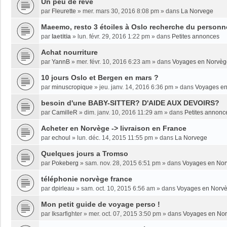
Un peu de rêve
par
Fleurette
»
mer. mars 30, 2016 8:08 pm
» dans
La Norvege
Maeemo, resto 3 étoiles à Oslo recherche du personne
par
laetitia
»
lun. févr. 29, 2016 1:22 pm
» dans
Petites annonces
Achat nourriture
par
YannB
»
mer. févr. 10, 2016 6:23 am
» dans
Voyages en Norvèg
10 jours Oslo et Bergen en mars ?
par
minuscropique
»
jeu. janv. 14, 2016 6:36 pm
» dans
Voyages e
besoin d'une BABY-SITTER? D'AIDE AUX DEVOIRS?
par
CamilleR
»
dim. janv. 10, 2016 11:29 am
» dans
Petites annonc
Acheter en Norvège -> livraison en France
par
echoul
»
lun. déc. 14, 2015 11:55 pm
» dans
La Norvege
Quelques jours a Tromso
par
Pokeberg
»
sam. nov. 28, 2015 6:51 pm
» dans
Voyages en No
téléphonie norvège france
par
dpirleau
»
sam. oct. 10, 2015 6:56 am
» dans
Voyages en Norv
Mon petit guide de voyage perso !
par
Iksarfighter
»
mer. oct. 07, 2015 3:50 pm
» dans
Voyages en No