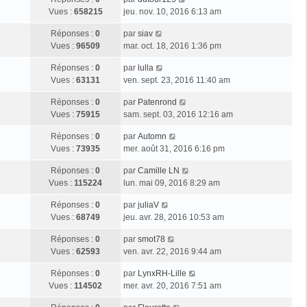
Vues :
658215
jeu. nov. 10, 2016 6:13 am
Réponses :
0
par
siav
Vues :
96509
mar. oct. 18, 2016 1:36 pm
Réponses :
0
par
lulla
Vues :
63131
ven. sept. 23, 2016 11:40 am
Réponses :
0
par
Patenrond
Vues :
75915
sam. sept. 03, 2016 12:16 am
Réponses :
0
par
Automn
Vues :
73935
mer. août 31, 2016 6:16 pm
Réponses :
0
par
Camille LN
Vues :
115224
lun. mai 09, 2016 8:29 am
Réponses :
0
par
juliaV
Vues :
68749
jeu. avr. 28, 2016 10:53 am
Réponses :
0
par
smot78
Vues :
62593
ven. avr. 22, 2016 9:44 am
Réponses :
0
par
LynxRH-Lille
Vues :
114502
mer. avr. 20, 2016 7:51 am