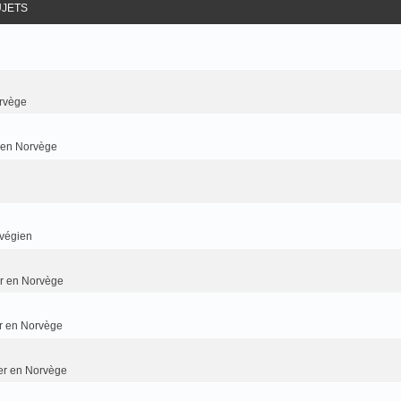
UJETS
rvège
r en Norvège
rvégien
ier en Norvège
er en Norvège
ier en Norvège