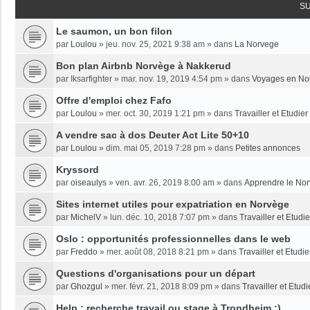
S
Le saumon, un bon filon
par
Loulou
»
jeu. nov. 25, 2021 9:38 am
» dans
La Norvege
Bon plan Airbnb Norvège à Nakkerud
par
Iksarfighter
»
mar. nov. 19, 2019 4:54 pm
» dans
Voyages en No
Offre d'emploi chez Fafo
par
Loulou
»
mer. oct. 30, 2019 1:21 pm
» dans
Travailler et Etudie
A vendre sac à dos Deuter Act Lite 50+10
par
Loulou
»
dim. mai 05, 2019 7:28 pm
» dans
Petites annonces
Kryssord
par
oiseaulys
»
ven. avr. 26, 2019 8:00 am
» dans
Apprendre le No
Sites internet utiles pour expatriation en Norvège
par
MichelV
»
lun. déc. 10, 2018 7:07 pm
» dans
Travailler et Etud
Oslo : opportunités professionnelles dans le web
par
Freddo
»
mer. août 08, 2018 8:21 pm
» dans
Travailler et Etudi
Questions d'organisations pour un départ
par
Ghozgul
»
mer. févr. 21, 2018 8:09 pm
» dans
Travailler et Etud
Help : recherche travail ou stage à Trondheim :)