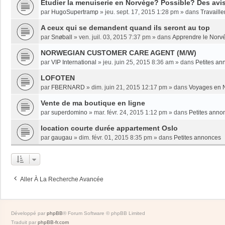
Etudier la menuiserie en Norvège? Possible? Des avi
par
HugoSupertramp
»
jeu. sept. 17, 2015 1:28 pm
» dans
Travaille
A ceux qui se demandent quand ils seront au top
par
Snøball
»
ven. juil. 03, 2015 7:37 pm
» dans
Apprendre le Norv
NORWEGIAN CUSTOMER CARE AGENT (M/W)
par
VIP International
»
jeu. juin 25, 2015 8:36 am
» dans
Petites an
LOFOTEN
par
FBERNARD
»
dim. juin 21, 2015 12:17 pm
» dans
Voyages en 
Vente de ma boutique en ligne
par
superdomino
»
mar. févr. 24, 2015 1:12 pm
» dans
Petites anno
location courte durée appartement Oslo
par
gaugau
»
dim. févr. 01, 2015 8:35 pm
» dans
Petites annonces
Aller À La Recherche Avancée
Développé par
phpBB
® Forum Software © phpBB Limited
Traduit par
phpBB-fr.com