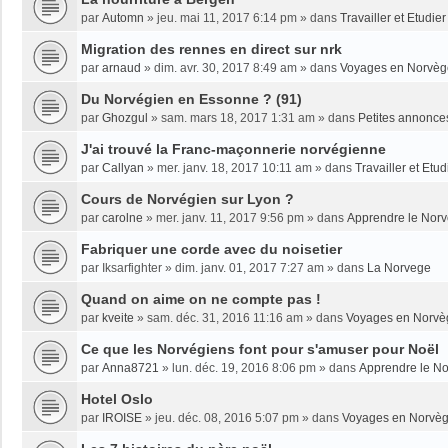
par
Automn
»
jeu. mai 11, 2017 6:14 pm
» dans
Travailler et Etudi
Migration des rennes en direct sur nrk
par
arnaud
»
dim. avr. 30, 2017 8:49 am
» dans
Voyages en Norvèg
Du Norvégien en Essonne ? (91)
par
Ghozgul
»
sam. mars 18, 2017 1:31 am
» dans
Petites annonce
J'ai trouvé la Franc-maçonnerie norvégienne
par
Callyan
»
mer. janv. 18, 2017 10:11 am
» dans
Travailler et Etu
Cours de Norvégien sur Lyon ?
par
carolne
»
mer. janv. 11, 2017 9:56 pm
» dans
Apprendre le Nor
Fabriquer une corde avec du noisetier
par
Iksarfighter
»
dim. janv. 01, 2017 7:27 am
» dans
La Norvege
Quand on aime on ne compte pas !
par
kveite
»
sam. déc. 31, 2016 11:16 am
» dans
Voyages en Norvè
Ce que les Norvégiens font pour s'amuser pour Noël
par
Anna8721
»
lun. déc. 19, 2016 8:06 pm
» dans
Apprendre le N
Hotel Oslo
par
IROISE
»
jeu. déc. 08, 2016 5:07 pm
» dans
Voyages en Norvè