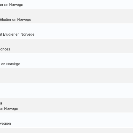
dier en Norvège
t Etudier en Norvège
 et Etudier en Norvège
nonces
er en Norvège
is
r en Norvège
rvégien