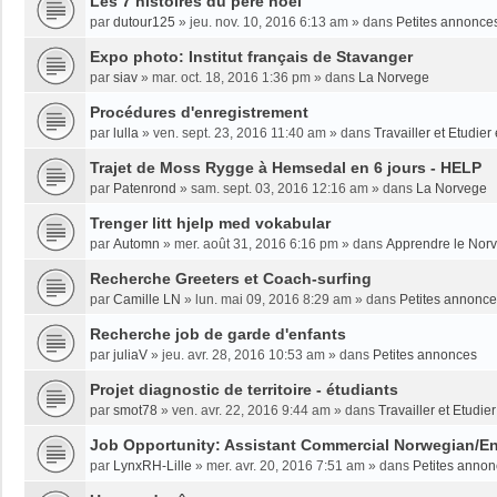
Les 7 histoires du père noël
par
dutour125
»
jeu. nov. 10, 2016 6:13 am
» dans
Petites annonce
Expo photo: Institut français de Stavanger
par
siav
»
mar. oct. 18, 2016 1:36 pm
» dans
La Norvege
Procédures d'enregistrement
par
lulla
»
ven. sept. 23, 2016 11:40 am
» dans
Travailler et Etudie
Trajet de Moss Rygge à Hemsedal en 6 jours - HELP
par
Patenrond
»
sam. sept. 03, 2016 12:16 am
» dans
La Norvege
Trenger litt hjelp med vokabular
par
Automn
»
mer. août 31, 2016 6:16 pm
» dans
Apprendre le Nor
Recherche Greeters et Coach-surfing
par
Camille LN
»
lun. mai 09, 2016 8:29 am
» dans
Petites annonc
Recherche job de garde d'enfants
par
juliaV
»
jeu. avr. 28, 2016 10:53 am
» dans
Petites annonces
Projet diagnostic de territoire - étudiants
par
smot78
»
ven. avr. 22, 2016 9:44 am
» dans
Travailler et Etudi
Job Opportunity: Assistant Commercial Norwegian/En
par
LynxRH-Lille
»
mer. avr. 20, 2016 7:51 am
» dans
Petites anno