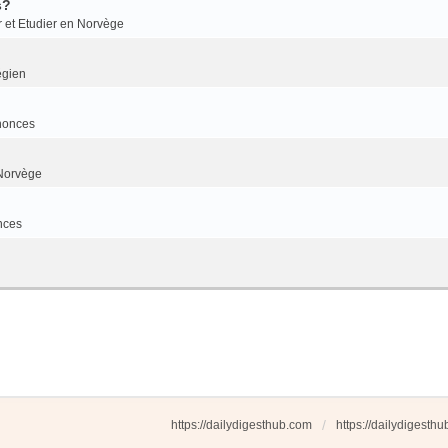
s?
r et Etudier en Norvège
égien
nonces
Norvège
nces
https://dailydigesthub.com
https://dailydigesth