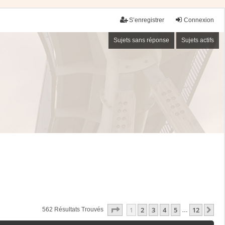
S’enregistrer
Connexion
Sujets sans réponse
Sujets actifs
Page
1
Sur
12
1
2
3
4
5
12
Su
562 Résultats Trouvés
…