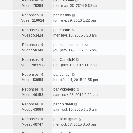
Réponses :
0
par
Fleurette
Vues :
70269
mer. mars 30, 2016 8:08 pm
Réponses :
0
par
laetitia
Vues :
116014
lun. févr. 29, 2016 1:22 pm
Réponses :
0
par
YannB
Vues :
53424
mer. févr. 10, 2016 6:23 am
Réponses :
0
par
minuscropique
Vues :
50340
jeu. janv. 14, 2016 6:36 pm
Réponses :
0
par
CamilleR
Vues :
565208
dim. janv. 10, 2016 11:29 am
Réponses :
0
par
echoul
Vues :
53855
lun. déc. 14, 2015 11:55 pm
Réponses :
0
par
Pokeberg
Vues :
46152
sam. nov. 28, 2015 6:51 pm
Réponses :
0
par
dpirleau
Vues :
43069
sam. oct. 10, 2015 6:56 am
Réponses :
0
par
Iksarfighter
Vues :
46747
mer. oct. 07, 2015 3:50 pm