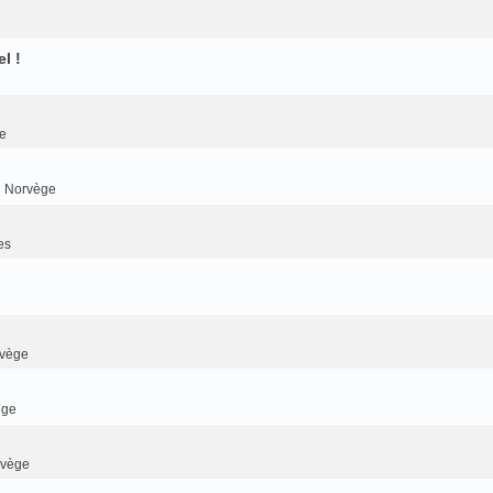
l !
e
n Norvège
es
rvège
ège
rvège