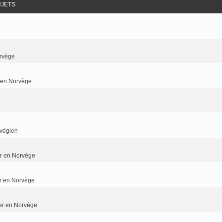
UJETS
rvège
r en Norvège
rvégien
ier en Norvège
er en Norvège
ier en Norvège