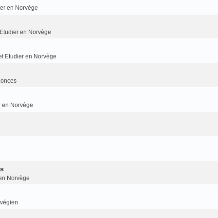
dier en Norvège
t Etudier en Norvège
 et Etudier en Norvège
nonces
er en Norvège
is
r en Norvège
rvégien