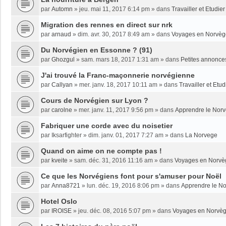
par
Automn
»
jeu. mai 11, 2017 6:14 pm
» dans
Travailler et Etudi
Migration des rennes en direct sur nrk
par
arnaud
»
dim. avr. 30, 2017 8:49 am
» dans
Voyages en Norvèg
Du Norvégien en Essonne ? (91)
par
Ghozgul
»
sam. mars 18, 2017 1:31 am
» dans
Petites annonce
J'ai trouvé la Franc-maçonnerie norvégienne
par
Callyan
»
mer. janv. 18, 2017 10:11 am
» dans
Travailler et Etu
Cours de Norvégien sur Lyon ?
par
carolne
»
mer. janv. 11, 2017 9:56 pm
» dans
Apprendre le Nor
Fabriquer une corde avec du noisetier
par
Iksarfighter
»
dim. janv. 01, 2017 7:27 am
» dans
La Norvege
Quand on aime on ne compte pas !
par
kveite
»
sam. déc. 31, 2016 11:16 am
» dans
Voyages en Norvè
Ce que les Norvégiens font pour s'amuser pour Noël
par
Anna8721
»
lun. déc. 19, 2016 8:06 pm
» dans
Apprendre le N
Hotel Oslo
par
IROISE
»
jeu. déc. 08, 2016 5:07 pm
» dans
Voyages en Norvè