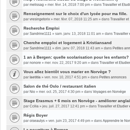
par
melissag
»
mer. févr. 14, 2018 7:00 pm
» dans
Travailler et Etu
Renseignement sur le choix d'un lycée pour ma fille.
par
vresingetorix
»
mer. févr. 07, 2018 11:25 am
» dans
Travailler e
Recherche Emploi
par
Sandrine1111
»
sam. janv. 13, 2018 11:01 am
» dans
Travailler
Cherche empploi et logement à Kristiansand
par
Sandrine1111
»
dim. janv. 07, 2018 11:43 am
» dans
Petites an
1 an à Bergen: quelle scolarisation pour les enfants?
par
nonore
»
mer. nov. 22, 2017 9:20 am
» dans
Travailler et Etudi
Vous allez bientôt vous marier en Norvège ?
par
laetitia
»
ven. nov. 10, 2017 4:51 pm
» dans
Petites annonces
Salon de thé Oslo / restaurant italien
par
Nio
»
mer. oct. 25, 2017 4:30 pm
» dans
Voyages en Norvège
Stage Erasmus + 6 mois en Norvège - améliorer angla
par
Ccilia
»
jeu. juil. 27, 2017 12:41 pm
» dans
Travailler et Etudie
Régis Boyer
par
oiseaulys
»
ven. juin 23, 2017 4:49 pm
» dans
Apprendre le No
La nourriture à Bergen