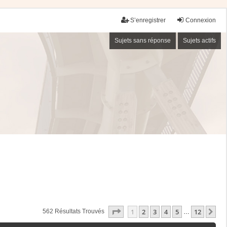
S’enregistrer
Connexion
Sujets sans réponse
Sujets actifs
Page
1
Sur
12
1
2
3
4
5
12
Su
562 Résultats Trouvés
…