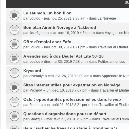
S
Le saumon, un bon filon
par
Loulou
»
jeu. nov. 25, 2021 9:38 am
» dans
La Norvege
Bon plan Airbnb Norvège à Nakkerud
par
Iksarfighter
»
mar. nov. 19, 2019 4:54 pm
» dans
Voyages en No
Offre d'emploi chez Fafo
par
Loulou
»
mer. oct. 30, 2019 1:21 pm
» dans
Travailler et Etudie
A vendre sac à dos Deuter Act Lite 50+10
par
Loulou
»
dim. mai 05, 2019 7:28 pm
» dans
Petites annonces
Kryssord
par
oiseaulys
»
ven. avr. 26, 2019 8:00 am
» dans
Apprendre le No
Sites internet utiles pour expatriation en Norvège
par
MichelV
»
lun. déc. 10, 2018 7:07 pm
» dans
Travailler et Etud
Oslo : opportunités professionnelles dans le web
par
Freddo
»
mer. août 08, 2018 8:21 pm
» dans
Travailler et Etudi
Questions d'organisations pour un départ
par
Ghozgul
»
mer. févr. 21, 2018 8:09 pm
» dans
Travailler et Etud
Help : recherche travail ou stage à Trondheim :)