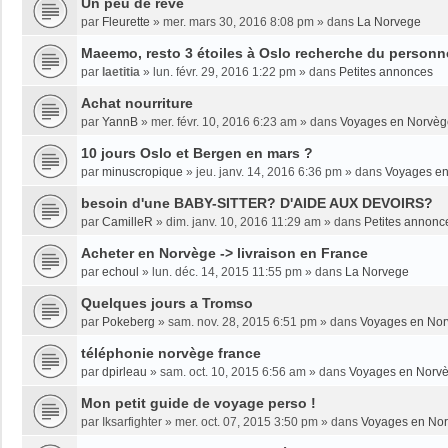
Un peu de rêve
par
Fleurette
»
mer. mars 30, 2016 8:08 pm
» dans
La Norvege
Maeemo, resto 3 étoiles à Oslo recherche du personne
par
laetitia
»
lun. févr. 29, 2016 1:22 pm
» dans
Petites annonces
Achat nourriture
par
YannB
»
mer. févr. 10, 2016 6:23 am
» dans
Voyages en Norvèg
10 jours Oslo et Bergen en mars ?
par
minuscropique
»
jeu. janv. 14, 2016 6:36 pm
» dans
Voyages e
besoin d'une BABY-SITTER? D'AIDE AUX DEVOIRS?
par
CamilleR
»
dim. janv. 10, 2016 11:29 am
» dans
Petites annonc
Acheter en Norvège -> livraison en France
par
echoul
»
lun. déc. 14, 2015 11:55 pm
» dans
La Norvege
Quelques jours a Tromso
par
Pokeberg
»
sam. nov. 28, 2015 6:51 pm
» dans
Voyages en No
téléphonie norvège france
par
dpirleau
»
sam. oct. 10, 2015 6:56 am
» dans
Voyages en Norv
Mon petit guide de voyage perso !
par
Iksarfighter
»
mer. oct. 07, 2015 3:50 pm
» dans
Voyages en No