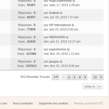
Réponses :
0
par
HugoSupertramp
Vues :
55357
jeu. sept. 17, 2015 1:28 pm
Réponses :
0
par
Snøball
Vues :
60357
ven. juil. 03, 2015 7:37 pm
Réponses :
0
par
VIP International
Vues :
77859
jeu. juin 25, 2015 8:36 am
Réponses :
0
par
FBERNARD
Vues :
41910
dim. juin 21, 2015 12:17 pm
Réponses :
0
par
superdomino
Vues :
113366
mar. févr. 24, 2015 1:12 pm
Réponses :
0
par
gaugau
Vues :
537613
dim. févr. 01, 2015 8:35 pm
Page
1
Sur
12
1
2
3
4
5
12
Su
562 Résultats Trouvés
…
Aller À
ub.com
Nous contacter
Supprimer les cookies
Heures au format
UTC