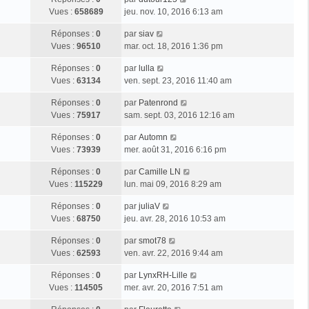
Vues :
658689
jeu. nov. 10, 2016 6:13 am
Réponses :
0
par
siav
Vues :
96510
mar. oct. 18, 2016 1:36 pm
Réponses :
0
par
lulla
Vues :
63134
ven. sept. 23, 2016 11:40 am
Réponses :
0
par
Patenrond
Vues :
75917
sam. sept. 03, 2016 12:16 am
Réponses :
0
par
Automn
Vues :
73939
mer. août 31, 2016 6:16 pm
Réponses :
0
par
Camille LN
Vues :
115229
lun. mai 09, 2016 8:29 am
Réponses :
0
par
juliaV
Vues :
68750
jeu. avr. 28, 2016 10:53 am
Réponses :
0
par
smot78
Vues :
62593
ven. avr. 22, 2016 9:44 am
Réponses :
0
par
LynxRH-Lille
Vues :
114505
mer. avr. 20, 2016 7:51 am