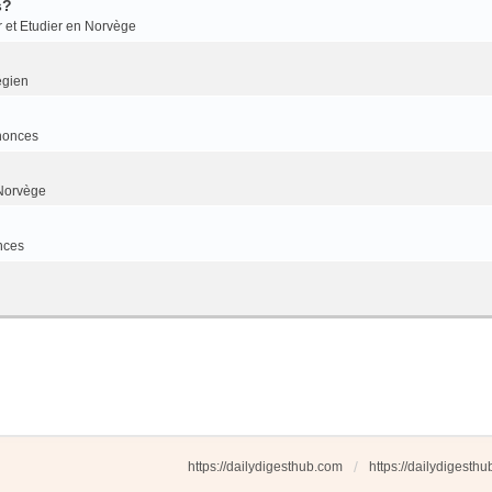
s?
r et Etudier en Norvège
égien
nonces
Norvège
nces
https://dailydigesthub.com
https://dailydigesth