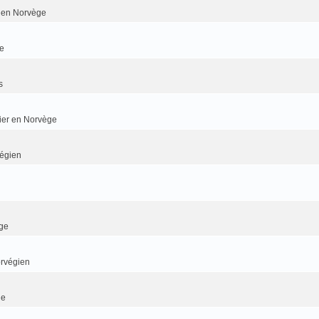
er en Norvège
e
s
dier en Norvège
végien
ge
orvégien
ge