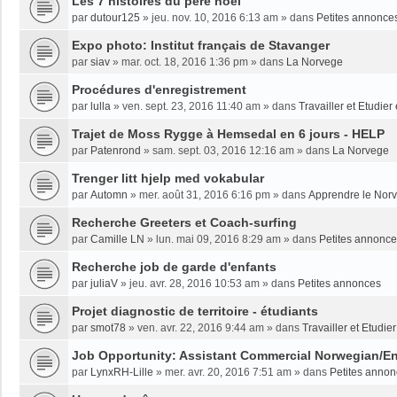
Les 7 histoires du père noël
par
dutour125
»
jeu. nov. 10, 2016 6:13 am
» dans
Petites annonce
Expo photo: Institut français de Stavanger
par
siav
»
mar. oct. 18, 2016 1:36 pm
» dans
La Norvege
Procédures d'enregistrement
par
lulla
»
ven. sept. 23, 2016 11:40 am
» dans
Travailler et Etudie
Trajet de Moss Rygge à Hemsedal en 6 jours - HELP
par
Patenrond
»
sam. sept. 03, 2016 12:16 am
» dans
La Norvege
Trenger litt hjelp med vokabular
par
Automn
»
mer. août 31, 2016 6:16 pm
» dans
Apprendre le Nor
Recherche Greeters et Coach-surfing
par
Camille LN
»
lun. mai 09, 2016 8:29 am
» dans
Petites annonc
Recherche job de garde d'enfants
par
juliaV
»
jeu. avr. 28, 2016 10:53 am
» dans
Petites annonces
Projet diagnostic de territoire - étudiants
par
smot78
»
ven. avr. 22, 2016 9:44 am
» dans
Travailler et Etudi
Job Opportunity: Assistant Commercial Norwegian/En
par
LynxRH-Lille
»
mer. avr. 20, 2016 7:51 am
» dans
Petites anno