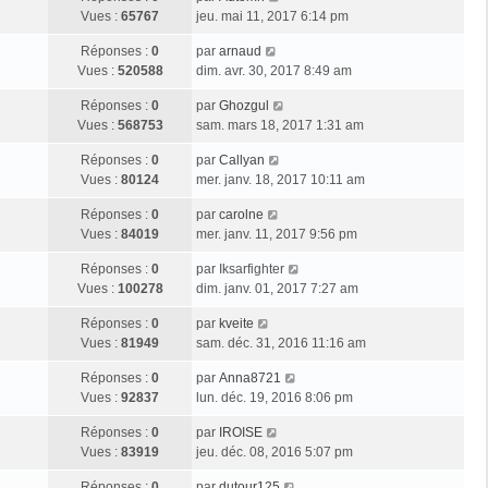
Vues :
65767
jeu. mai 11, 2017 6:14 pm
Réponses :
0
par
arnaud
Vues :
520588
dim. avr. 30, 2017 8:49 am
Réponses :
0
par
Ghozgul
Vues :
568753
sam. mars 18, 2017 1:31 am
Réponses :
0
par
Callyan
Vues :
80124
mer. janv. 18, 2017 10:11 am
Réponses :
0
par
carolne
Vues :
84019
mer. janv. 11, 2017 9:56 pm
Réponses :
0
par
Iksarfighter
Vues :
100278
dim. janv. 01, 2017 7:27 am
Réponses :
0
par
kveite
Vues :
81949
sam. déc. 31, 2016 11:16 am
Réponses :
0
par
Anna8721
Vues :
92837
lun. déc. 19, 2016 8:06 pm
Réponses :
0
par
IROISE
Vues :
83919
jeu. déc. 08, 2016 5:07 pm
Réponses :
0
par
dutour125