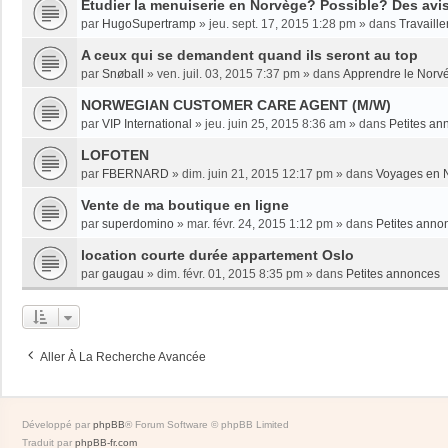
Etudier la menuiserie en Norvège? Possible? Des avi
par
HugoSupertramp
»
jeu. sept. 17, 2015 1:28 pm
» dans
Travaille
A ceux qui se demandent quand ils seront au top
par
Snøball
»
ven. juil. 03, 2015 7:37 pm
» dans
Apprendre le Norv
NORWEGIAN CUSTOMER CARE AGENT (M/W)
par
VIP International
»
jeu. juin 25, 2015 8:36 am
» dans
Petites an
LOFOTEN
par
FBERNARD
»
dim. juin 21, 2015 12:17 pm
» dans
Voyages en 
Vente de ma boutique en ligne
par
superdomino
»
mar. févr. 24, 2015 1:12 pm
» dans
Petites anno
location courte durée appartement Oslo
par
gaugau
»
dim. févr. 01, 2015 8:35 pm
» dans
Petites annonces
Aller À La Recherche Avancée
Développé par
phpBB
® Forum Software © phpBB Limited
Traduit par
phpBB-fr.com