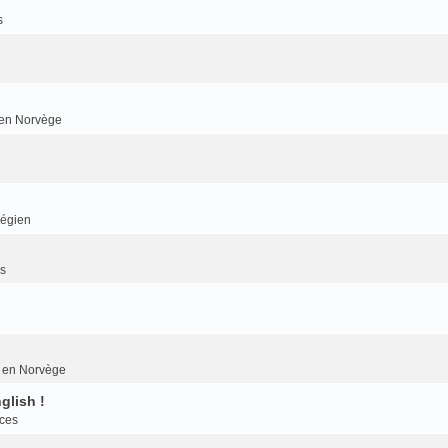
s
r en Norvège
végien
es
er en Norvège
glish !
nces