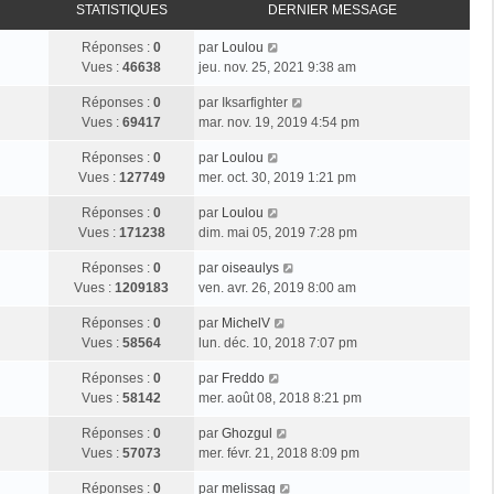
STATISTIQUES
DERNIER MESSAGE
Réponses :
0
par
Loulou
Vues :
46638
jeu. nov. 25, 2021 9:38 am
Réponses :
0
par
Iksarfighter
Vues :
69417
mar. nov. 19, 2019 4:54 pm
Réponses :
0
par
Loulou
Vues :
127749
mer. oct. 30, 2019 1:21 pm
Réponses :
0
par
Loulou
Vues :
171238
dim. mai 05, 2019 7:28 pm
Réponses :
0
par
oiseaulys
Vues :
1209183
ven. avr. 26, 2019 8:00 am
Réponses :
0
par
MichelV
Vues :
58564
lun. déc. 10, 2018 7:07 pm
Réponses :
0
par
Freddo
Vues :
58142
mer. août 08, 2018 8:21 pm
Réponses :
0
par
Ghozgul
Vues :
57073
mer. févr. 21, 2018 8:09 pm
Réponses :
0
par
melissag