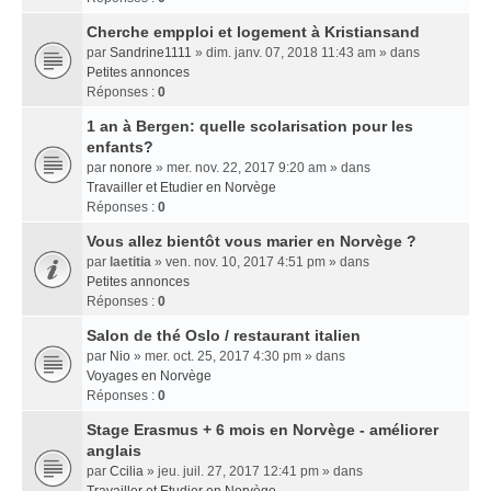
Cherche empploi et logement à Kristiansand
par
Sandrine1111
» dim. janv. 07, 2018 11:43 am » dans
Petites annonces
Réponses :
0
1 an à Bergen: quelle scolarisation pour les
enfants?
par
nonore
» mer. nov. 22, 2017 9:20 am » dans
Travailler et Etudier en Norvège
Réponses :
0
Vous allez bientôt vous marier en Norvège ?
par
laetitia
» ven. nov. 10, 2017 4:51 pm » dans
Petites annonces
Réponses :
0
Salon de thé Oslo / restaurant italien
par
Nio
» mer. oct. 25, 2017 4:30 pm » dans
Voyages en Norvège
Réponses :
0
Stage Erasmus + 6 mois en Norvège - améliorer
anglais
par
Ccilia
» jeu. juil. 27, 2017 12:41 pm » dans