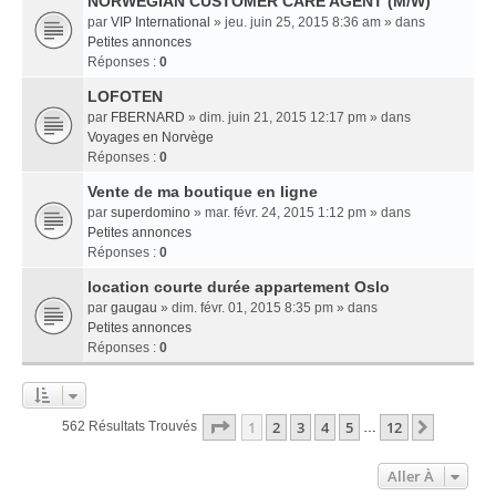
NORWEGIAN CUSTOMER CARE AGENT (M/W)
par
VIP International
» jeu. juin 25, 2015 8:36 am » dans
Petites annonces
Réponses :
0
LOFOTEN
par
FBERNARD
» dim. juin 21, 2015 12:17 pm » dans
Voyages en Norvège
Réponses :
0
Vente de ma boutique en ligne
par
superdomino
» mar. févr. 24, 2015 1:12 pm » dans
Petites annonces
Réponses :
0
location courte durée appartement Oslo
par
gaugau
» dim. févr. 01, 2015 8:35 pm » dans
Petites annonces
Réponses :
0
Page
1
Sur
12
1
2
3
4
5
12
Suivant
562 Résultats Trouvés
…
Aller À