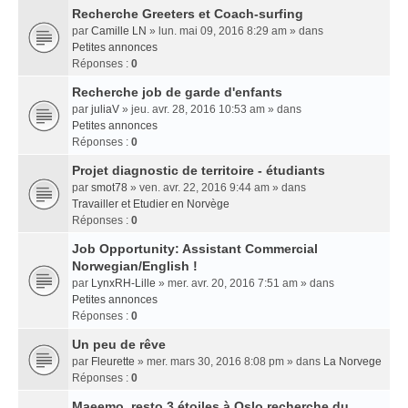
Recherche Greeters et Coach-surfing
par
Camille LN
» lun. mai 09, 2016 8:29 am » dans
Petites annonces
Réponses :
0
Recherche job de garde d'enfants
par
juliaV
» jeu. avr. 28, 2016 10:53 am » dans
Petites annonces
Réponses :
0
Projet diagnostic de territoire - étudiants
par
smot78
» ven. avr. 22, 2016 9:44 am » dans
Travailler et Etudier en Norvège
Réponses :
0
Job Opportunity: Assistant Commercial
Norwegian/English !
par
LynxRH-Lille
» mer. avr. 20, 2016 7:51 am » dans
Petites annonces
Réponses :
0
Un peu de rêve
par
Fleurette
» mer. mars 30, 2016 8:08 pm » dans
La Norvege
Réponses :
0
Maeemo, resto 3 étoiles à Oslo recherche du