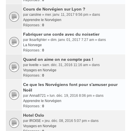
Réponses :
0
Cours de Norvégien sur Lyon ?
par
carolne
» mer. janv. 11, 2017 9:56 pm » dans
Apprendre le Norvégien
Réponses :
0
Fabriquer une corde avec du noisetier
par
Iksarfighter
» dim. janv. 01, 2017 7:27 am » dans
La Norvege
Réponses :
0
Quand on aime on ne compte pas !
par
kveite
» sam. déc. 31, 2016 11:16 am » dans
Voyages en Norvège
Réponses :
0
Ce que les Norvégiens font pour s'amuser pour
Noël
par
Anna8721
» lun. déc. 19, 2016 8:06 pm » dans
Apprendre le Norvégien
Réponses :
0
Hotel Oslo
par
IROISE
» jeu. déc. 08, 2016 5:07 pm » dans
Voyages en Norvège