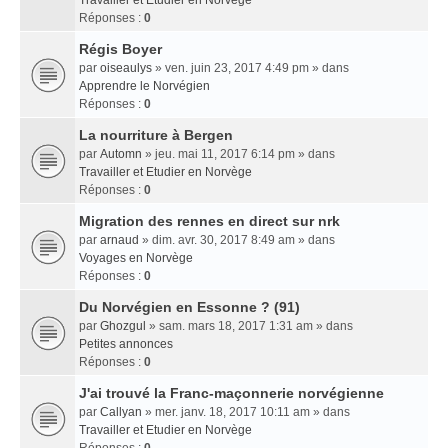
Travailler et Etudier en Norvège
Réponses :
0
Régis Boyer
par
oiseaulys
» ven. juin 23, 2017 4:49 pm » dans
Apprendre le Norvégien
Réponses :
0
La nourriture à Bergen
par
Automn
» jeu. mai 11, 2017 6:14 pm » dans
Travailler et Etudier en Norvège
Réponses :
0
Migration des rennes en direct sur nrk
par
arnaud
» dim. avr. 30, 2017 8:49 am » dans
Voyages en Norvège
Réponses :
0
Du Norvégien en Essonne ? (91)
par
Ghozgul
» sam. mars 18, 2017 1:31 am » dans
Petites annonces
Réponses :
0
J'ai trouvé la Franc-maçonnerie norvégienne
par
Callyan
» mer. janv. 18, 2017 10:11 am » dans
Travailler et Etudier en Norvège