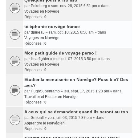
Quelques jours a Tromso
par
Pokeberg
» sam. nov. 28, 2015 6:51 pm » dans
Voyages en Norvège
Réponses :
0
téléphonie norvège france
par
dpirleau
» sam. oct. 10, 2015 6:56 am » dans
Voyages en Norvège
Réponses :
0
Mon petit guide de voyage perso !
par
Iksarfighter
» mer. oct. 07, 2015 3:50 pm » dans
Voyages en Norvège
Réponses :
0
Etudier la menuiserie en Norvège? Possible? Des
avis?
par
HugoSupertramp
» jeu. sept. 17, 2015 1:28 pm » dans
Travailler et Etudier en Norvège
Réponses :
0
A ceux qui se demandent quand ils seront au top
par
Snøball
» ven. juil. 03, 2015 7:37 pm » dans
Apprendre le Norvégien
Réponses :
0