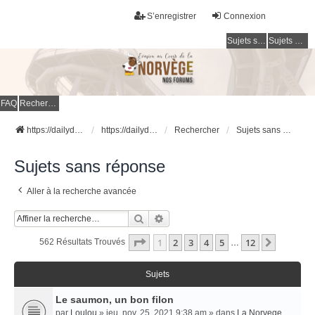
S’enregistrer
Connexion
Sujets sans réponse
Sujets actifs
FAQ
Rechercher
https://dailydigesthub.com
https://dailydigesthub.com
Rechercher
Sujets sans réponse
Sujets sans réponse
Aller à la recherche avancée
Rechercher
Recherche Avancée
Page
1
Sur
12
1
2
3
4
5
12
Suivant
562 Résultats Trouvés
…
Sujets
Le saumon, un bon filon
par
Loulou
» jeu. nov. 25, 2021 9:38 am » dans
La Norvege