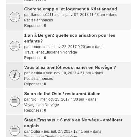
Cherche empploi et logement à Kristiansand
par
Sandrine1111
» dim. janv. 07, 2018 11:43 am » dans
Petites annonces
Réponses :
0
1 an à Bergen: quelle scolarisation pour les
enfants?
par
nonore
» mer. nov. 22, 2017 9:20 am » dans
Travailler et Etudier en Norvège
Réponses :
0
Vous allez bientôt vous marier en Norvège ?
par
laetitia
» ven. nov. 10, 2017 4:51 pm » dans
Petites annonces
Réponses :
0
Salon de thé Oslo / restaurant italien
par
Nio
» mer. oct. 25, 2017 4:30 pm » dans
Voyages en Norvège
Réponses :
0
Stage Erasmus + 6 mois en Norvège - améliorer
anglais
par
Ccilia
» jeu. juil. 27, 2017 12:41 pm » dans