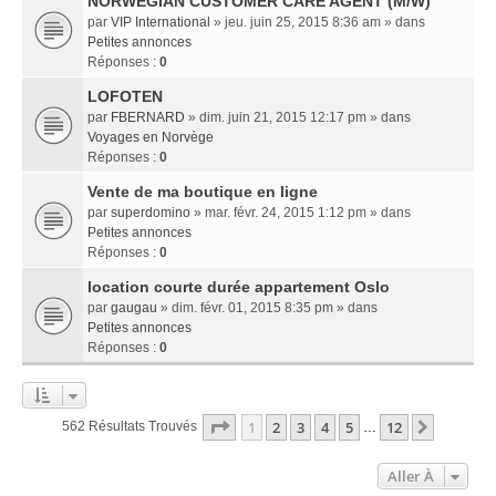
NORWEGIAN CUSTOMER CARE AGENT (M/W)
par
VIP International
» jeu. juin 25, 2015 8:36 am » dans
Petites annonces
Réponses :
0
LOFOTEN
par
FBERNARD
» dim. juin 21, 2015 12:17 pm » dans
Voyages en Norvège
Réponses :
0
Vente de ma boutique en ligne
par
superdomino
» mar. févr. 24, 2015 1:12 pm » dans
Petites annonces
Réponses :
0
location courte durée appartement Oslo
par
gaugau
» dim. févr. 01, 2015 8:35 pm » dans
Petites annonces
Réponses :
0
Page
1
Sur
12
1
2
3
4
5
12
Suivant
562 Résultats Trouvés
…
Aller À