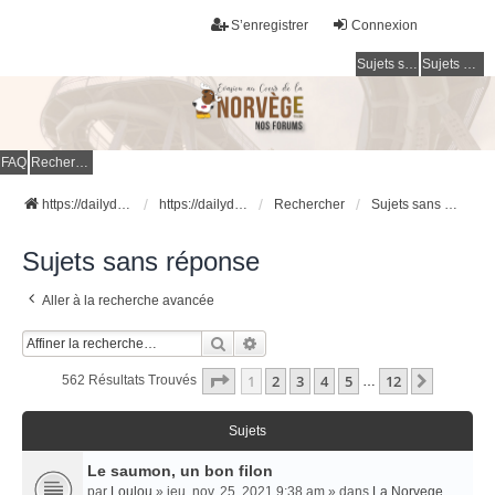
S’enregistrer
Connexion
Sujets sans réponse
Sujets actifs
FAQ
Rechercher
https://dailydigesthub.com
https://dailydigesthub.com
Rechercher
Sujets sans réponse
Sujets sans réponse
Aller à la recherche avancée
Rechercher
Recherche Avancée
Page
1
Sur
12
1
2
3
4
5
12
Suivant
562 Résultats Trouvés
…
Sujets
Le saumon, un bon filon
par
Loulou
» jeu. nov. 25, 2021 9:38 am » dans
La Norvege