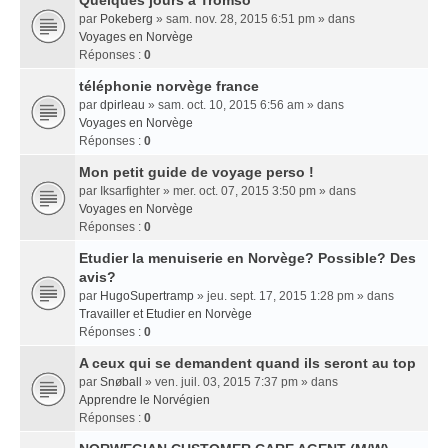
Quelques jours a Tromso
par
Pokeberg
» sam. nov. 28, 2015 6:51 pm » dans
Voyages en Norvège
Réponses :
0
téléphonie norvège france
par
dpirleau
» sam. oct. 10, 2015 6:56 am » dans
Voyages en Norvège
Réponses :
0
Mon petit guide de voyage perso !
par
Iksarfighter
» mer. oct. 07, 2015 3:50 pm » dans
Voyages en Norvège
Réponses :
0
Etudier la menuiserie en Norvège? Possible? Des
avis?
par
HugoSupertramp
» jeu. sept. 17, 2015 1:28 pm » dans
Travailler et Etudier en Norvège
Réponses :
0
A ceux qui se demandent quand ils seront au top
par
Snøball
» ven. juil. 03, 2015 7:37 pm » dans
Apprendre le Norvégien
Réponses :
0