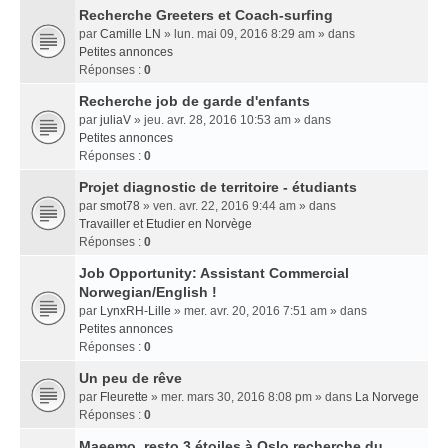
Recherche Greeters et Coach-surfing
par
Camille LN
» lun. mai 09, 2016 8:29 am » dans
Petites annonces
Réponses :
0
Recherche job de garde d'enfants
par
juliaV
» jeu. avr. 28, 2016 10:53 am » dans
Petites annonces
Réponses :
0
Projet diagnostic de territoire - étudiants
par
smot78
» ven. avr. 22, 2016 9:44 am » dans
Travailler et Etudier en Norvège
Réponses :
0
Job Opportunity: Assistant Commercial
Norwegian/English !
par
LynxRH-Lille
» mer. avr. 20, 2016 7:51 am » dans
Petites annonces
Réponses :
0
Un peu de rêve
par
Fleurette
» mer. mars 30, 2016 8:08 pm » dans
La Norvege
Réponses :
0
Maeemo, resto 3 étoiles à Oslo recherche du