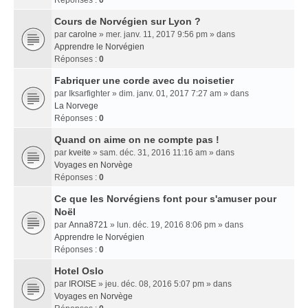
Réponses :
0
Cours de Norvégien sur Lyon ?
par
carolne
» mer. janv. 11, 2017 9:56 pm » dans
Apprendre le Norvégien
Réponses :
0
Fabriquer une corde avec du noisetier
par
Iksarfighter
» dim. janv. 01, 2017 7:27 am » dans
La Norvege
Réponses :
0
Quand on aime on ne compte pas !
par
kveite
» sam. déc. 31, 2016 11:16 am » dans
Voyages en Norvège
Réponses :
0
Ce que les Norvégiens font pour s'amuser pour
Noël
par
Anna8721
» lun. déc. 19, 2016 8:06 pm » dans
Apprendre le Norvégien
Réponses :
0
Hotel Oslo
par
IROISE
» jeu. déc. 08, 2016 5:07 pm » dans
Voyages en Norvège