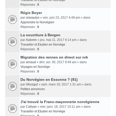
Travailler et Etudier en Norvège
Réponses :
0
Régis Boyer
par
oiseaulys
» ven. juin 23, 2017 4:49 pm » dans
Apprendre le Norvégien
Réponses :
0
La nourriture à Bergen
par
Automn
» jeu. mai 11, 2017 6:14 pm » dans
Travailler et Etudier en Norvège
Réponses :
0
Migration des rennes en direct sur nrk
par
arnaud
» dim. avr. 30, 2017 8:49 am » dans
Voyages en Norvège
Réponses :
0
Du Norvégien en Essonne ? (91)
par
Ghozgul
» sam. mars 18, 2017 1:31 am » dans
Petites annonces
Réponses :
0
J'ai trouvé la Franc-maçonnerie norvégienne
par
Callyan
» mer. janv. 18, 2017 10:11 am » dans
Travailler et Etudier en Norvège