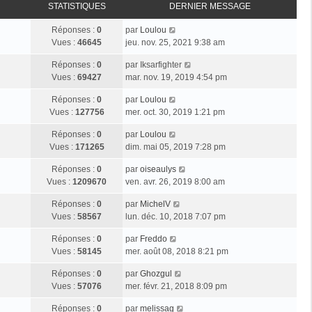
STATISTIQUES
DERNIER MESSAGE
Réponses :
0
par
Loulou
Vues :
46645
jeu. nov. 25, 2021 9:38 am
Réponses :
0
par
Iksarfighter
Vues :
69427
mar. nov. 19, 2019 4:54 pm
Réponses :
0
par
Loulou
Vues :
127756
mer. oct. 30, 2019 1:21 pm
Réponses :
0
par
Loulou
Vues :
171265
dim. mai 05, 2019 7:28 pm
Réponses :
0
par
oiseaulys
Vues :
1209670
ven. avr. 26, 2019 8:00 am
Réponses :
0
par
MichelV
Vues :
58567
lun. déc. 10, 2018 7:07 pm
Réponses :
0
par
Freddo
Vues :
58145
mer. août 08, 2018 8:21 pm
Réponses :
0
par
Ghozgul
Vues :
57076
mer. févr. 21, 2018 8:09 pm
Réponses :
0
par
melissag