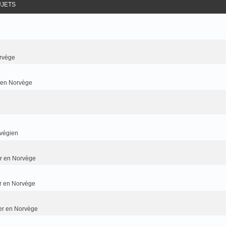
UJETS
rvège
r en Norvège
rvégien
ier en Norvège
er en Norvège
ier en Norvège