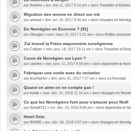
par
Automn
»
jeu. mai 11, 2017 6:14 pm
» dans
Travailler et Etudi
Migration des rennes en direct sur nrk
par
arnaud
»
dim. avr. 30, 2017 8:49 am
» dans
Voyages en Norvèg
Du Norvégien en Essonne ? (91)
par
Ghozgul
»
sam. mars 18, 2017 1:31 am
» dans
Petites annonce
J'ai trouvé la Franc-maçonnerie norvégienne
par
Callyan
»
mer. janv. 18, 2017 10:11 am
» dans
Travailler et Etu
Cours de Norvégien sur Lyon ?
par
carolne
»
mer. janv. 11, 2017 9:56 pm
» dans
Apprendre le Nor
Fabriquer une corde avec du noisetier
par
Iksarfighter
»
dim. janv. 01, 2017 7:27 am
» dans
La Norvege
Quand on aime on ne compte pas !
par
kveite
»
sam. déc. 31, 2016 11:16 am
» dans
Voyages en Norvè
Ce que les Norvégiens font pour s'amuser pour Noël
par
Anna8721
»
lun. déc. 19, 2016 8:06 pm
» dans
Apprendre le N
Hotel Oslo
par
IROISE
»
jeu. déc. 08, 2016 5:07 pm
» dans
Voyages en Norvè