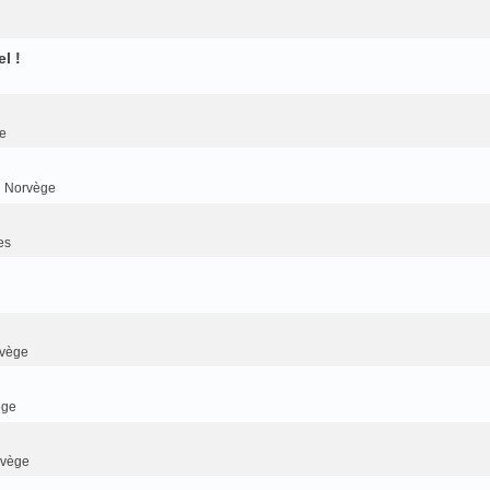
l !
e
n Norvège
es
rvège
ège
rvège