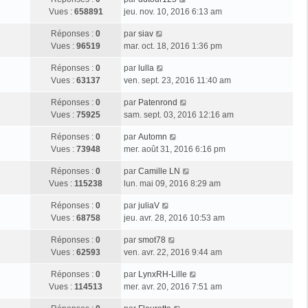
Vues :
658891
jeu. nov. 10, 2016 6:13 am
Réponses :
0
par
siav
Vues :
96519
mar. oct. 18, 2016 1:36 pm
Réponses :
0
par
lulla
Vues :
63137
ven. sept. 23, 2016 11:40 am
Réponses :
0
par
Patenrond
Vues :
75925
sam. sept. 03, 2016 12:16 am
Réponses :
0
par
Automn
Vues :
73948
mer. août 31, 2016 6:16 pm
Réponses :
0
par
Camille LN
Vues :
115238
lun. mai 09, 2016 8:29 am
Réponses :
0
par
juliaV
Vues :
68758
jeu. avr. 28, 2016 10:53 am
Réponses :
0
par
smot78
Vues :
62593
ven. avr. 22, 2016 9:44 am
Réponses :
0
par
LynxRH-Lille
Vues :
114513
mer. avr. 20, 2016 7:51 am