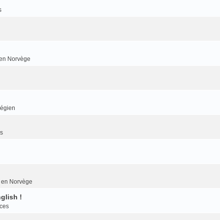
s
r en Norvège
végien
es
er en Norvège
glish !
nces