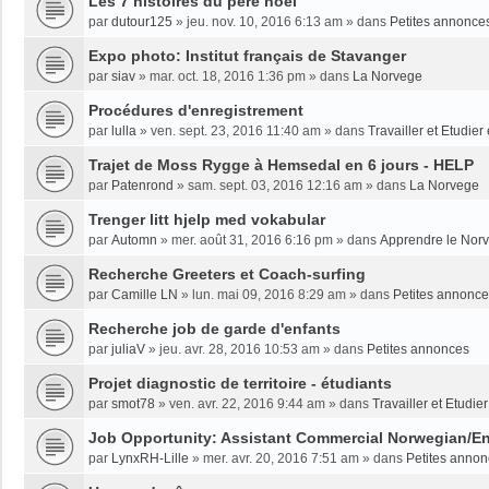
Les 7 histoires du père noël
par
dutour125
»
jeu. nov. 10, 2016 6:13 am
» dans
Petites annonce
Expo photo: Institut français de Stavanger
par
siav
»
mar. oct. 18, 2016 1:36 pm
» dans
La Norvege
Procédures d'enregistrement
par
lulla
»
ven. sept. 23, 2016 11:40 am
» dans
Travailler et Etudie
Trajet de Moss Rygge à Hemsedal en 6 jours - HELP
par
Patenrond
»
sam. sept. 03, 2016 12:16 am
» dans
La Norvege
Trenger litt hjelp med vokabular
par
Automn
»
mer. août 31, 2016 6:16 pm
» dans
Apprendre le Nor
Recherche Greeters et Coach-surfing
par
Camille LN
»
lun. mai 09, 2016 8:29 am
» dans
Petites annonc
Recherche job de garde d'enfants
par
juliaV
»
jeu. avr. 28, 2016 10:53 am
» dans
Petites annonces
Projet diagnostic de territoire - étudiants
par
smot78
»
ven. avr. 22, 2016 9:44 am
» dans
Travailler et Etudi
Job Opportunity: Assistant Commercial Norwegian/En
par
LynxRH-Lille
»
mer. avr. 20, 2016 7:51 am
» dans
Petites anno