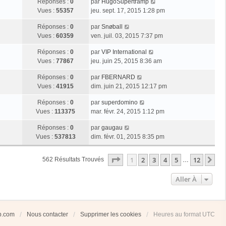
Réponses :
0
par
HugoSupertramp
Vues :
55357
jeu. sept. 17, 2015 1:28 pm
Réponses :
0
par
Snøball
Vues :
60359
ven. juil. 03, 2015 7:37 pm
Réponses :
0
par
VIP International
Vues :
77867
jeu. juin 25, 2015 8:36 am
Réponses :
0
par
FBERNARD
Vues :
41915
dim. juin 21, 2015 12:17 pm
Réponses :
0
par
superdomino
Vues :
113375
mar. févr. 24, 2015 1:12 pm
Réponses :
0
par
gaugau
Vues :
537813
dim. févr. 01, 2015 8:35 pm
Page
1
Sur
12
1
2
3
4
5
12
Su
562 Résultats Trouvés
…
Aller À
ub.com
Nous contacter
Supprimer les cookies
Heures au format
UTC