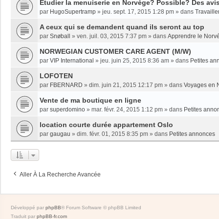
Etudier la menuiserie en Norvège? Possible? Des avi
par
HugoSupertramp
»
jeu. sept. 17, 2015 1:28 pm
» dans
Travaille
A ceux qui se demandent quand ils seront au top
par
Snøball
»
ven. juil. 03, 2015 7:37 pm
» dans
Apprendre le Norv
NORWEGIAN CUSTOMER CARE AGENT (M/W)
par
VIP International
»
jeu. juin 25, 2015 8:36 am
» dans
Petites an
LOFOTEN
par
FBERNARD
»
dim. juin 21, 2015 12:17 pm
» dans
Voyages en 
Vente de ma boutique en ligne
par
superdomino
»
mar. févr. 24, 2015 1:12 pm
» dans
Petites anno
location courte durée appartement Oslo
par
gaugau
»
dim. févr. 01, 2015 8:35 pm
» dans
Petites annonces
Aller À La Recherche Avancée
Développé par
phpBB
® Forum Software © phpBB Limited
Traduit par
phpBB-fr.com