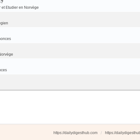
s?
r et Etudier en Norvège
égien
nonces
Norvège
nces
https://dailydigesthub.com
https://dailydigesth