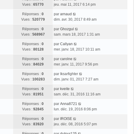
Vues :
65770
jeu. mai 11, 2017 6:14 pm
Réponses :
0
par
arnaud
Vues :
520779
dim. avr. 30, 2017 8:49 am
Réponses :
0
par
Ghozgul
Vues :
568967
sam. mars 18, 2017 1:31 am
Réponses :
0
par
Callyan
Vues :
80128
mer. janv. 18, 2017 10:11 am
Réponses :
0
par
carolne
Vues :
84029
mer. janv. 11, 2017 9:56 pm
Réponses :
0
par
Iksarfighter
Vues :
100283
dim. janv. 01, 2017 7:27 am
Réponses :
0
par
kveite
Vues :
81951
sam. déc. 31, 2016 11:16 am
Réponses :
0
par
Anna8721
Vues :
92845
lun. déc. 19, 2016 8:06 pm
Réponses :
0
par
IROISE
Vues :
83920
jeu. déc. 08, 2016 5:07 pm
Réponses :
0
par
dutour125