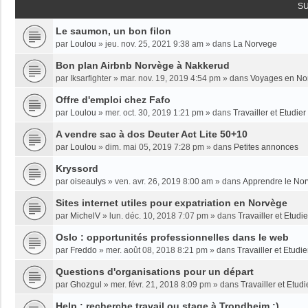
S
Le saumon, un bon filon
par
Loulou
»
jeu. nov. 25, 2021 9:38 am
» dans
La Norvege
Bon plan Airbnb Norvège à Nakkerud
par
Iksarfighter
»
mar. nov. 19, 2019 4:54 pm
» dans
Voyages en No
Offre d'emploi chez Fafo
par
Loulou
»
mer. oct. 30, 2019 1:21 pm
» dans
Travailler et Etudie
A vendre sac à dos Deuter Act Lite 50+10
par
Loulou
»
dim. mai 05, 2019 7:28 pm
» dans
Petites annonces
Kryssord
par
oiseaulys
»
ven. avr. 26, 2019 8:00 am
» dans
Apprendre le No
Sites internet utiles pour expatriation en Norvège
par
MichelV
»
lun. déc. 10, 2018 7:07 pm
» dans
Travailler et Etud
Oslo : opportunités professionnelles dans le web
par
Freddo
»
mer. août 08, 2018 8:21 pm
» dans
Travailler et Etudi
Questions d'organisations pour un départ
par
Ghozgul
»
mer. févr. 21, 2018 8:09 pm
» dans
Travailler et Etud
Help : recherche travail ou stage à Trondheim :)