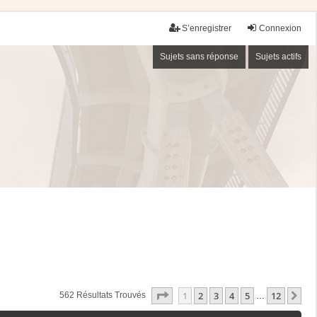
S’enregistrer
Connexion
Sujets sans réponse
Sujets actifs
Page
1
Sur
12
1
2
3
4
5
12
Su
562 Résultats Trouvés
…