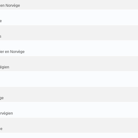
er en Norvège
e
s
dier en Norvège
végien
ge
orvégien
ge