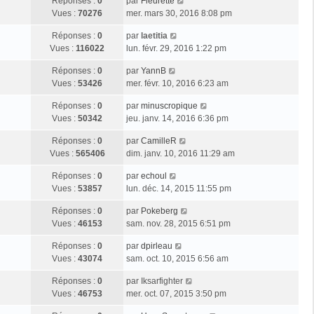
Réponses :
0
par
Fleurette
Vues :
70276
mer. mars 30, 2016 8:08 pm
Réponses :
0
par
laetitia
Vues :
116022
lun. févr. 29, 2016 1:22 pm
Réponses :
0
par
YannB
Vues :
53426
mer. févr. 10, 2016 6:23 am
Réponses :
0
par
minuscropique
Vues :
50342
jeu. janv. 14, 2016 6:36 pm
Réponses :
0
par
CamilleR
Vues :
565406
dim. janv. 10, 2016 11:29 am
Réponses :
0
par
echoul
Vues :
53857
lun. déc. 14, 2015 11:55 pm
Réponses :
0
par
Pokeberg
Vues :
46153
sam. nov. 28, 2015 6:51 pm
Réponses :
0
par
dpirleau
Vues :
43074
sam. oct. 10, 2015 6:56 am
Réponses :
0
par
Iksarfighter
Vues :
46753
mer. oct. 07, 2015 3:50 pm