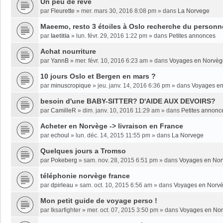
Un peu de rêve
par
Fleurette
»
mer. mars 30, 2016 8:08 pm
» dans
La Norvege
Maeemo, resto 3 étoiles à Oslo recherche du personne
par
laetitia
»
lun. févr. 29, 2016 1:22 pm
» dans
Petites annonces
Achat nourriture
par
YannB
»
mer. févr. 10, 2016 6:23 am
» dans
Voyages en Norvèg
10 jours Oslo et Bergen en mars ?
par
minuscropique
»
jeu. janv. 14, 2016 6:36 pm
» dans
Voyages e
besoin d'une BABY-SITTER? D'AIDE AUX DEVOIRS?
par
CamilleR
»
dim. janv. 10, 2016 11:29 am
» dans
Petites annonc
Acheter en Norvège -> livraison en France
par
echoul
»
lun. déc. 14, 2015 11:55 pm
» dans
La Norvege
Quelques jours a Tromso
par
Pokeberg
»
sam. nov. 28, 2015 6:51 pm
» dans
Voyages en No
téléphonie norvège france
par
dpirleau
»
sam. oct. 10, 2015 6:56 am
» dans
Voyages en Norv
Mon petit guide de voyage perso !
par
Iksarfighter
»
mer. oct. 07, 2015 3:50 pm
» dans
Voyages en No