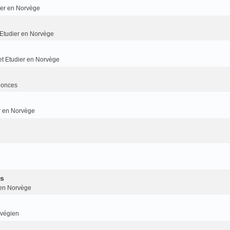
dier en Norvège
t Etudier en Norvège
 et Etudier en Norvège
nonces
er en Norvège
is
r en Norvège
rvégien