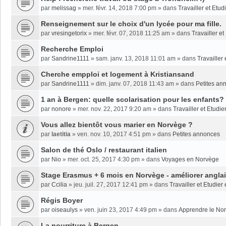
par
melissag
»
mer. févr. 14, 2018 7:00 pm
» dans
Travailler et Etu
Renseignement sur le choix d'un lycée pour ma fille.
par
vresingetorix
»
mer. févr. 07, 2018 11:25 am
» dans
Travailler e
Recherche Emploi
par
Sandrine1111
»
sam. janv. 13, 2018 11:01 am
» dans
Travailler
Cherche empploi et logement à Kristiansand
par
Sandrine1111
»
dim. janv. 07, 2018 11:43 am
» dans
Petites an
1 an à Bergen: quelle scolarisation pour les enfants?
par
nonore
»
mer. nov. 22, 2017 9:20 am
» dans
Travailler et Etudi
Vous allez bientôt vous marier en Norvège ?
par
laetitia
»
ven. nov. 10, 2017 4:51 pm
» dans
Petites annonces
Salon de thé Oslo / restaurant italien
par
Nio
»
mer. oct. 25, 2017 4:30 pm
» dans
Voyages en Norvège
Stage Erasmus + 6 mois en Norvège - améliorer angla
par
Ccilia
»
jeu. juil. 27, 2017 12:41 pm
» dans
Travailler et Etudie
Régis Boyer
par
oiseaulys
»
ven. juin 23, 2017 4:49 pm
» dans
Apprendre le No
La nourriture à Bergen