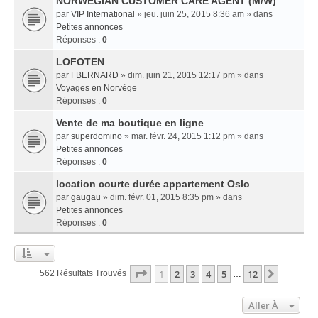
NORWEGIAN CUSTOMER CARE AGENT (M/W)
par
VIP International
» jeu. juin 25, 2015 8:36 am » dans
Petites annonces
Réponses :
0
LOFOTEN
par
FBERNARD
» dim. juin 21, 2015 12:17 pm » dans
Voyages en Norvège
Réponses :
0
Vente de ma boutique en ligne
par
superdomino
» mar. févr. 24, 2015 1:12 pm » dans
Petites annonces
Réponses :
0
location courte durée appartement Oslo
par
gaugau
» dim. févr. 01, 2015 8:35 pm » dans
Petites annonces
Réponses :
0
Page
1
Sur
12
1
2
3
4
5
12
Suivant
562 Résultats Trouvés
…
Aller À