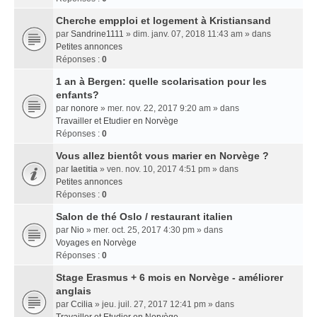
Cherche empploi et logement à Kristiansand
par
Sandrine1111
» dim. janv. 07, 2018 11:43 am » dans
Petites annonces
Réponses :
0
1 an à Bergen: quelle scolarisation pour les
enfants?
par
nonore
» mer. nov. 22, 2017 9:20 am » dans
Travailler et Etudier en Norvège
Réponses :
0
Vous allez bientôt vous marier en Norvège ?
par
laetitia
» ven. nov. 10, 2017 4:51 pm » dans
Petites annonces
Réponses :
0
Salon de thé Oslo / restaurant italien
par
Nio
» mer. oct. 25, 2017 4:30 pm » dans
Voyages en Norvège
Réponses :
0
Stage Erasmus + 6 mois en Norvège - améliorer
anglais
par
Ccilia
» jeu. juil. 27, 2017 12:41 pm » dans