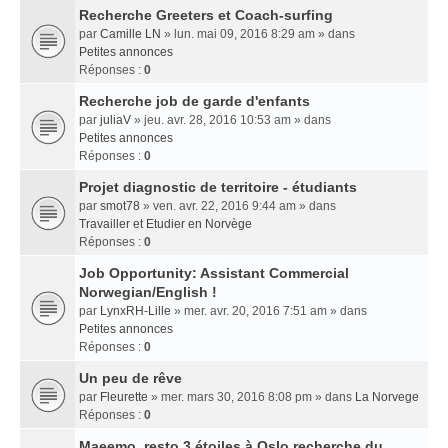
Recherche Greeters et Coach-surfing
par
Camille LN
» lun. mai 09, 2016 8:29 am » dans
Petites annonces
Réponses :
0
Recherche job de garde d'enfants
par
juliaV
» jeu. avr. 28, 2016 10:53 am » dans
Petites annonces
Réponses :
0
Projet diagnostic de territoire - étudiants
par
smot78
» ven. avr. 22, 2016 9:44 am » dans
Travailler et Etudier en Norvège
Réponses :
0
Job Opportunity: Assistant Commercial
Norwegian/English !
par
LynxRH-Lille
» mer. avr. 20, 2016 7:51 am » dans
Petites annonces
Réponses :
0
Un peu de rêve
par
Fleurette
» mer. mars 30, 2016 8:08 pm » dans
La Norvege
Réponses :
0
Maeemo, resto 3 étoiles à Oslo recherche du