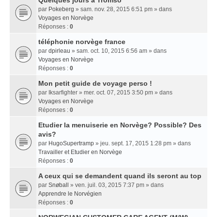
Quelques jours a Tromso
par
Pokeberg
» sam. nov. 28, 2015 6:51 pm » dans
Voyages en Norvège
Réponses :
0
téléphonie norvège france
par
dpirleau
» sam. oct. 10, 2015 6:56 am » dans
Voyages en Norvège
Réponses :
0
Mon petit guide de voyage perso !
par
Iksarfighter
» mer. oct. 07, 2015 3:50 pm » dans
Voyages en Norvège
Réponses :
0
Etudier la menuiserie en Norvège? Possible? Des
avis?
par
HugoSupertramp
» jeu. sept. 17, 2015 1:28 pm » dans
Travailler et Etudier en Norvège
Réponses :
0
A ceux qui se demandent quand ils seront au top
par
Snøball
» ven. juil. 03, 2015 7:37 pm » dans
Apprendre le Norvégien
Réponses :
0