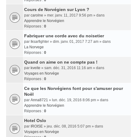
Réponses :
0
Cours de Norvégien sur Lyon ?
par
carolne
» mer. janv. 11, 2017 9:56 pm » dans
Apprendre le Norvégien
Réponses :
0
Fabriquer une corde avec du noisetier
par
Iksarfighter
» dim. janv. 01, 2017 7:27 am » dans
La Norvege
Réponses :
0
Quand on aime on ne compte pas !
par
kveite
» sam. déc. 31, 2016 11:16 am » dans
Voyages en Norvège
Réponses :
0
Ce que les Norvégiens font pour s'amuser pour
Noël
par
Anna8721
» lun. déc. 19, 2016 8:06 pm » dans
Apprendre le Norvégien
Réponses :
0
Hotel Oslo
par
IROISE
» jeu. déc. 08, 2016 5:07 pm » dans
Voyages en Norvège