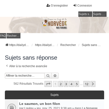
S’enregistrer
Connexion
Sujets sans réponse
Sujets actifs
FAQ
Rechercher
https://dailydigesthub.com
https://dailydigesthub.com
Rechercher
Sujets sans réponse
Sujets sans réponse
Aller à la recherche avancée
Rechercher
Recherche Avancée
Page
1
Sur
12
1
2
3
4
5
12
Suivant
562 Résultats Trouvés
…
Sujets
Le saumon, un bon filon
par
Loulou
» jeu. nov. 25, 2021 9:38 am » dans
La Norvege