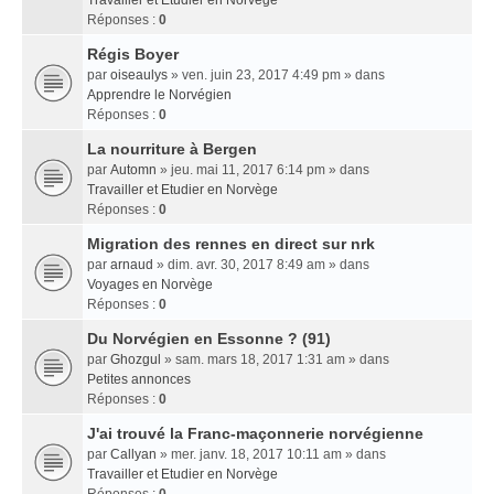
Travailler et Etudier en Norvège
Réponses :
0
Régis Boyer
par
oiseaulys
» ven. juin 23, 2017 4:49 pm » dans
Apprendre le Norvégien
Réponses :
0
La nourriture à Bergen
par
Automn
» jeu. mai 11, 2017 6:14 pm » dans
Travailler et Etudier en Norvège
Réponses :
0
Migration des rennes en direct sur nrk
par
arnaud
» dim. avr. 30, 2017 8:49 am » dans
Voyages en Norvège
Réponses :
0
Du Norvégien en Essonne ? (91)
par
Ghozgul
» sam. mars 18, 2017 1:31 am » dans
Petites annonces
Réponses :
0
J'ai trouvé la Franc-maçonnerie norvégienne
par
Callyan
» mer. janv. 18, 2017 10:11 am » dans
Travailler et Etudier en Norvège