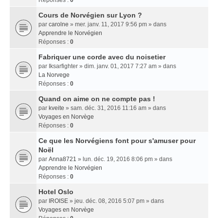
Réponses :
0
Cours de Norvégien sur Lyon ?
par
carolne
» mer. janv. 11, 2017 9:56 pm » dans
Apprendre le Norvégien
Réponses :
0
Fabriquer une corde avec du noisetier
par
Iksarfighter
» dim. janv. 01, 2017 7:27 am » dans
La Norvege
Réponses :
0
Quand on aime on ne compte pas !
par
kveite
» sam. déc. 31, 2016 11:16 am » dans
Voyages en Norvège
Réponses :
0
Ce que les Norvégiens font pour s'amuser pour
Noël
par
Anna8721
» lun. déc. 19, 2016 8:06 pm » dans
Apprendre le Norvégien
Réponses :
0
Hotel Oslo
par
IROISE
» jeu. déc. 08, 2016 5:07 pm » dans
Voyages en Norvège