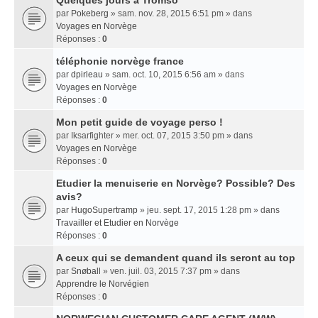
Quelques jours a Tromso
par
Pokeberg
» sam. nov. 28, 2015 6:51 pm » dans
Voyages en Norvège
Réponses :
0
téléphonie norvège france
par
dpirleau
» sam. oct. 10, 2015 6:56 am » dans
Voyages en Norvège
Réponses :
0
Mon petit guide de voyage perso !
par
Iksarfighter
» mer. oct. 07, 2015 3:50 pm » dans
Voyages en Norvège
Réponses :
0
Etudier la menuiserie en Norvège? Possible? Des
avis?
par
HugoSupertramp
» jeu. sept. 17, 2015 1:28 pm » dans
Travailler et Etudier en Norvège
Réponses :
0
A ceux qui se demandent quand ils seront au top
par
Snøball
» ven. juil. 03, 2015 7:37 pm » dans
Apprendre le Norvégien
Réponses :
0