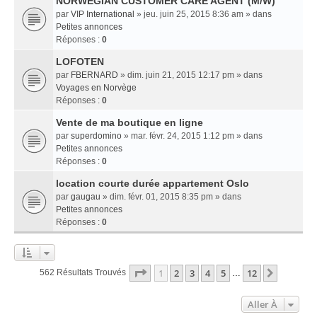
NORWEGIAN CUSTOMER CARE AGENT (M/W)
par
VIP International
» jeu. juin 25, 2015 8:36 am » dans
Petites annonces
Réponses :
0
LOFOTEN
par
FBERNARD
» dim. juin 21, 2015 12:17 pm » dans
Voyages en Norvège
Réponses :
0
Vente de ma boutique en ligne
par
superdomino
» mar. févr. 24, 2015 1:12 pm » dans
Petites annonces
Réponses :
0
location courte durée appartement Oslo
par
gaugau
» dim. févr. 01, 2015 8:35 pm » dans
Petites annonces
Réponses :
0
Page
1
Sur
12
1
2
3
4
5
12
Suivant
562 Résultats Trouvés
…
Aller À