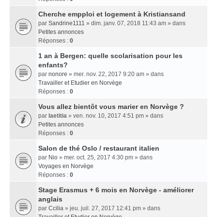
Cherche empploi et logement à Kristiansand
par
Sandrine1111
» dim. janv. 07, 2018 11:43 am » dans
Petites annonces
Réponses :
0
1 an à Bergen: quelle scolarisation pour les
enfants?
par
nonore
» mer. nov. 22, 2017 9:20 am » dans
Travailler et Etudier en Norvège
Réponses :
0
Vous allez bientôt vous marier en Norvège ?
par
laetitia
» ven. nov. 10, 2017 4:51 pm » dans
Petites annonces
Réponses :
0
Salon de thé Oslo / restaurant italien
par
Nio
» mer. oct. 25, 2017 4:30 pm » dans
Voyages en Norvège
Réponses :
0
Stage Erasmus + 6 mois en Norvège - améliorer
anglais
par
Ccilia
» jeu. juil. 27, 2017 12:41 pm » dans