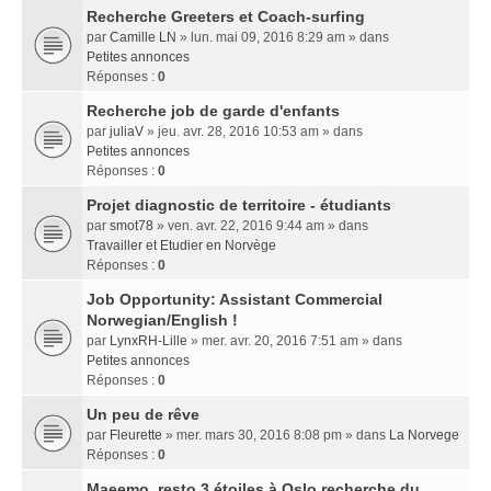
Recherche Greeters et Coach-surfing
par
Camille LN
» lun. mai 09, 2016 8:29 am » dans
Petites annonces
Réponses :
0
Recherche job de garde d'enfants
par
juliaV
» jeu. avr. 28, 2016 10:53 am » dans
Petites annonces
Réponses :
0
Projet diagnostic de territoire - étudiants
par
smot78
» ven. avr. 22, 2016 9:44 am » dans
Travailler et Etudier en Norvège
Réponses :
0
Job Opportunity: Assistant Commercial
Norwegian/English !
par
LynxRH-Lille
» mer. avr. 20, 2016 7:51 am » dans
Petites annonces
Réponses :
0
Un peu de rêve
par
Fleurette
» mer. mars 30, 2016 8:08 pm » dans
La Norvege
Réponses :
0
Maeemo, resto 3 étoiles à Oslo recherche du