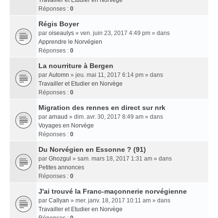
Travailler et Etudier en Norvège
Réponses :
0
Régis Boyer
par
oiseaulys
» ven. juin 23, 2017 4:49 pm » dans
Apprendre le Norvégien
Réponses :
0
La nourriture à Bergen
par
Automn
» jeu. mai 11, 2017 6:14 pm » dans
Travailler et Etudier en Norvège
Réponses :
0
Migration des rennes en direct sur nrk
par
arnaud
» dim. avr. 30, 2017 8:49 am » dans
Voyages en Norvège
Réponses :
0
Du Norvégien en Essonne ? (91)
par
Ghozgul
» sam. mars 18, 2017 1:31 am » dans
Petites annonces
Réponses :
0
J'ai trouvé la Franc-maçonnerie norvégienne
par
Callyan
» mer. janv. 18, 2017 10:11 am » dans
Travailler et Etudier en Norvège