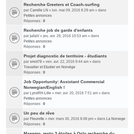
Recherche Greeters et Coach-surfing
par
Camille LN
» lun. mai 09, 2016 8:29 am » dans
Petites annonces
Réponses :
0
Recherche job de garde d'enfants
par
juliaV
» jeu. avr. 28, 2016 10:53 am » dans
Petites annonces
Réponses :
0
Projet diagnostic de territoire - étudiants
par
smot78
» ven. avr. 22, 2016 9:44 am » dans
Travailler et Etudier en Norvège
Réponses :
0
Job Opportunity: Assistant Commercial
Norwegian/English !
par
LynxRH-Lille
» mer. avr. 20, 2016 7:51 am » dans
Petites annonces
Réponses :
0
Un peu de rêve
par
Fleurette
» mer. mars 30, 2016 8:08 pm » dans
La Norvege
Réponses :
0
Maeemo, resto 3 étoiles à Oslo recherche du