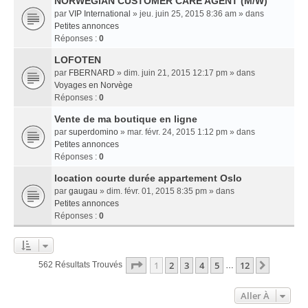
NORWEGIAN CUSTOMER CARE AGENT (M/W)
par
VIP International
» jeu. juin 25, 2015 8:36 am » dans
Petites annonces
Réponses :
0
LOFOTEN
par
FBERNARD
» dim. juin 21, 2015 12:17 pm » dans
Voyages en Norvège
Réponses :
0
Vente de ma boutique en ligne
par
superdomino
» mar. févr. 24, 2015 1:12 pm » dans
Petites annonces
Réponses :
0
location courte durée appartement Oslo
par
gaugau
» dim. févr. 01, 2015 8:35 pm » dans
Petites annonces
Réponses :
0
Page
1
Sur
12
1
2
3
4
5
12
Suivant
562 Résultats Trouvés
…
Aller À