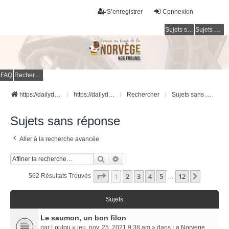
S’enregistrer
Connexion
Sujets sans réponse
Sujets actifs
FAQ
Rechercher
https://dailydigesthub.com
https://dailydigesthub.com
Rechercher
Sujets sans réponse
Sujets sans réponse
Aller à la recherche avancée
Rechercher
Recherche Avancée
Page
1
Sur
12
1
2
3
4
5
12
Suivant
562 Résultats Trouvés
…
Sujets
Le saumon, un bon filon
par
Loulou
» jeu. nov. 25, 2021 9:38 am » dans
La Norvege