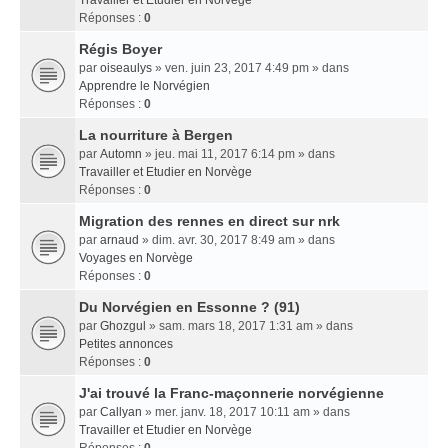
Travailler et Etudier en Norvège
Réponses :
0
Régis Boyer
par
oiseaulys
» ven. juin 23, 2017 4:49 pm » dans
Apprendre le Norvégien
Réponses :
0
La nourriture à Bergen
par
Automn
» jeu. mai 11, 2017 6:14 pm » dans
Travailler et Etudier en Norvège
Réponses :
0
Migration des rennes en direct sur nrk
par
arnaud
» dim. avr. 30, 2017 8:49 am » dans
Voyages en Norvège
Réponses :
0
Du Norvégien en Essonne ? (91)
par
Ghozgul
» sam. mars 18, 2017 1:31 am » dans
Petites annonces
Réponses :
0
J'ai trouvé la Franc-maçonnerie norvégienne
par
Callyan
» mer. janv. 18, 2017 10:11 am » dans
Travailler et Etudier en Norvège