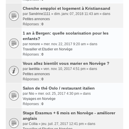
Cherche empploi et logement à Kristiansand
par
Sandrine1111
» dim. janv. 07, 2018 11:43 am » dans
Petites annonces
Réponses :
0
1 an à Bergen: quelle scolarisation pour les
enfants?
par
nonore
» mer. nov. 22, 2017 9:20 am » dans
Travailler et Etudier en Norvège
Réponses :
0
Vous allez bientôt vous marier en Norvège ?
par
laetitia
» ven. nov. 10, 2017 4:51 pm » dans
Petites annonces
Réponses :
0
Salon de thé Oslo / restaurant italien
par
Nio
» mer. oct. 25, 2017 4:30 pm » dans
Voyages en Norvège
Réponses :
0
Stage Erasmus + 6 mois en Norvège - améliorer
anglais
par
Ccilia
» jeu. juil. 27, 2017 12:41 pm » dans