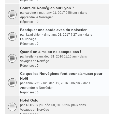
Réponses :
0
Cours de Norvégien sur Lyon ?
par
carolne
» mer. janv. 11, 2017 9:56 pm » dans
Apprendre le Norvégien
Réponses :
0
Fabriquer une corde avec du noisetier
par
Iksarfighter
» dim. janv. 01, 2017 7:27 am » dans
La Norvege
Réponses :
0
Quand on aime on ne compte pas !
par
kveite
» sam. déc. 31, 2016 11:16 am » dans
Voyages en Norvège
Réponses :
0
Ce que les Norvégiens font pour s'amuser pour
Noël
par
Anna8721
» lun. déc. 19, 2016 8:06 pm » dans
Apprendre le Norvégien
Réponses :
0
Hotel Oslo
par
IROISE
» jeu. déc. 08, 2016 5:07 pm » dans
Voyages en Norvège