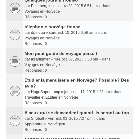
Quelques jours a Tromso
par
Pokeberg
» sam. nov. 28, 2015 6:51 pm » dans
Voyages en Norvège
Réponses :
0
téléphonie norvège france
par
dpirleau
» sam. oct. 10, 2015 6:56 am » dans
Voyages en Norvège
Réponses :
0
Mon petit guide de voyage perso !
par
Iksarfighter
» mer. oct. 07, 2015 3:50 pm » dans
Voyages en Norvège
Réponses :
0
Etudier la menuiserie en Norvège? Possible? Des
avis?
par
HugoSupertramp
» jeu. sept. 17, 2015 1:28 pm » dans
Travailler et Etudier en Norvège
Réponses :
0
A ceux qui se demandent quand ils seront au top
par
Snøball
» ven. juil. 03, 2015 7:37 pm » dans
Apprendre le Norvégien
Réponses :
0