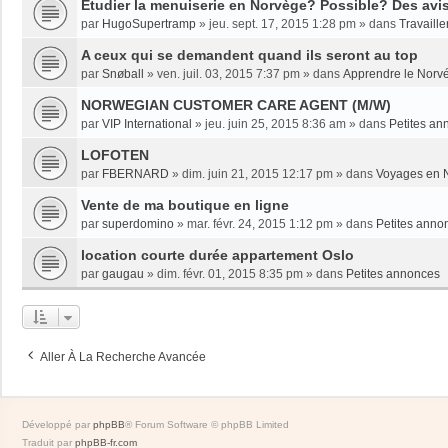
Etudier la menuiserie en Norvège? Possible? Des avi
par
HugoSupertramp
»
jeu. sept. 17, 2015 1:28 pm
» dans
Travaille
A ceux qui se demandent quand ils seront au top
par
Snøball
»
ven. juil. 03, 2015 7:37 pm
» dans
Apprendre le Norv
NORWEGIAN CUSTOMER CARE AGENT (M/W)
par
VIP International
»
jeu. juin 25, 2015 8:36 am
» dans
Petites an
LOFOTEN
par
FBERNARD
»
dim. juin 21, 2015 12:17 pm
» dans
Voyages en 
Vente de ma boutique en ligne
par
superdomino
»
mar. févr. 24, 2015 1:12 pm
» dans
Petites anno
location courte durée appartement Oslo
par
gaugau
»
dim. févr. 01, 2015 8:35 pm
» dans
Petites annonces
Aller À La Recherche Avancée
Développé par
phpBB
® Forum Software © phpBB Limited
Traduit par
phpBB-fr.com