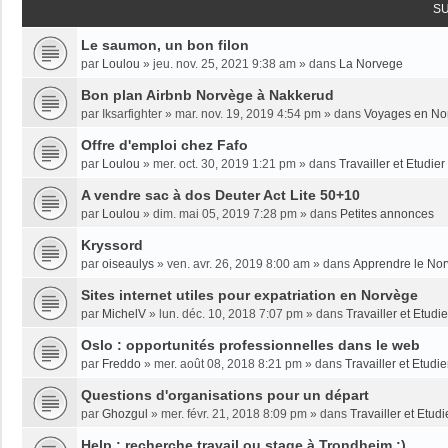
S
Le saumon, un bon filon
par
Loulou
»
jeu. nov. 25, 2021 9:38 am
» dans
La Norvege
Bon plan Airbnb Norvège à Nakkerud
par
Iksarfighter
»
mar. nov. 19, 2019 4:54 pm
» dans
Voyages en No
Offre d'emploi chez Fafo
par
Loulou
»
mer. oct. 30, 2019 1:21 pm
» dans
Travailler et Etudie
A vendre sac à dos Deuter Act Lite 50+10
par
Loulou
»
dim. mai 05, 2019 7:28 pm
» dans
Petites annonces
Kryssord
par
oiseaulys
»
ven. avr. 26, 2019 8:00 am
» dans
Apprendre le No
Sites internet utiles pour expatriation en Norvège
par
MichelV
»
lun. déc. 10, 2018 7:07 pm
» dans
Travailler et Etud
Oslo : opportunités professionnelles dans le web
par
Freddo
»
mer. août 08, 2018 8:21 pm
» dans
Travailler et Etudi
Questions d'organisations pour un départ
par
Ghozgul
»
mer. févr. 21, 2018 8:09 pm
» dans
Travailler et Etud
Help : recherche travail ou stage à Trondheim :)