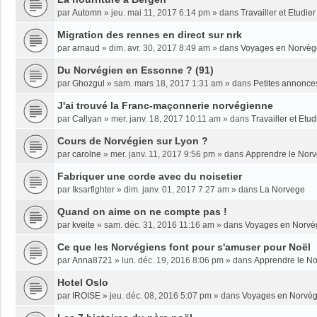
par
Automn
»
jeu. mai 11, 2017 6:14 pm
» dans
Travailler et Etudi
Migration des rennes en direct sur nrk
par
arnaud
»
dim. avr. 30, 2017 8:49 am
» dans
Voyages en Norvèg
Du Norvégien en Essonne ? (91)
par
Ghozgul
»
sam. mars 18, 2017 1:31 am
» dans
Petites annonce
J'ai trouvé la Franc-maçonnerie norvégienne
par
Callyan
»
mer. janv. 18, 2017 10:11 am
» dans
Travailler et Etu
Cours de Norvégien sur Lyon ?
par
carolne
»
mer. janv. 11, 2017 9:56 pm
» dans
Apprendre le Nor
Fabriquer une corde avec du noisetier
par
Iksarfighter
»
dim. janv. 01, 2017 7:27 am
» dans
La Norvege
Quand on aime on ne compte pas !
par
kveite
»
sam. déc. 31, 2016 11:16 am
» dans
Voyages en Norvè
Ce que les Norvégiens font pour s'amuser pour Noël
par
Anna8721
»
lun. déc. 19, 2016 8:06 pm
» dans
Apprendre le N
Hotel Oslo
par
IROISE
»
jeu. déc. 08, 2016 5:07 pm
» dans
Voyages en Norvè