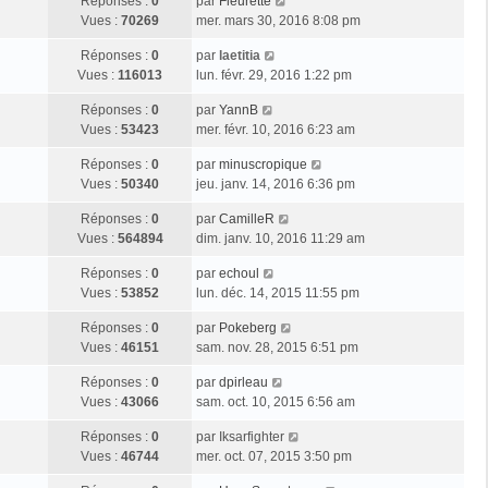
Réponses :
0
par
Fleurette
Vues :
70269
mer. mars 30, 2016 8:08 pm
Réponses :
0
par
laetitia
Vues :
116013
lun. févr. 29, 2016 1:22 pm
Réponses :
0
par
YannB
Vues :
53423
mer. févr. 10, 2016 6:23 am
Réponses :
0
par
minuscropique
Vues :
50340
jeu. janv. 14, 2016 6:36 pm
Réponses :
0
par
CamilleR
Vues :
564894
dim. janv. 10, 2016 11:29 am
Réponses :
0
par
echoul
Vues :
53852
lun. déc. 14, 2015 11:55 pm
Réponses :
0
par
Pokeberg
Vues :
46151
sam. nov. 28, 2015 6:51 pm
Réponses :
0
par
dpirleau
Vues :
43066
sam. oct. 10, 2015 6:56 am
Réponses :
0
par
Iksarfighter
Vues :
46744
mer. oct. 07, 2015 3:50 pm