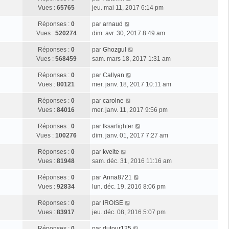
Vues :
65765
jeu. mai 11, 2017 6:14 pm
Réponses :
0
par
arnaud
Vues :
520274
dim. avr. 30, 2017 8:49 am
Réponses :
0
par
Ghozgul
Vues :
568459
sam. mars 18, 2017 1:31 am
Réponses :
0
par
Callyan
Vues :
80121
mer. janv. 18, 2017 10:11 am
Réponses :
0
par
carolne
Vues :
84016
mer. janv. 11, 2017 9:56 pm
Réponses :
0
par
Iksarfighter
Vues :
100276
dim. janv. 01, 2017 7:27 am
Réponses :
0
par
kveite
Vues :
81948
sam. déc. 31, 2016 11:16 am
Réponses :
0
par
Anna8721
Vues :
92834
lun. déc. 19, 2016 8:06 pm
Réponses :
0
par
IROISE
Vues :
83917
jeu. déc. 08, 2016 5:07 pm
Réponses :
0
par
dutour125