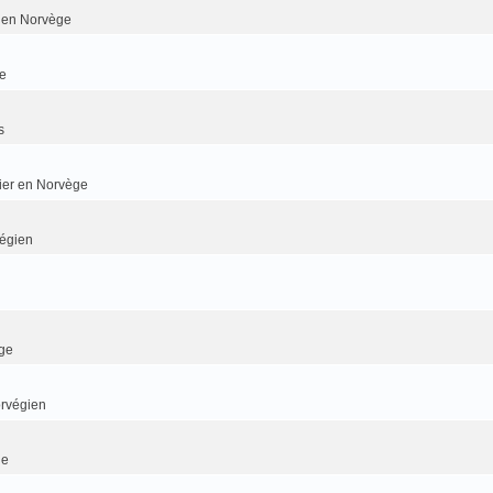
er en Norvège
e
s
dier en Norvège
végien
ge
orvégien
ge