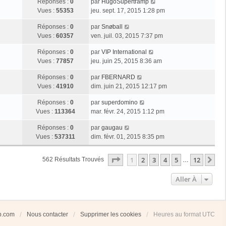
Réponses :
0
par
HugoSupertramp
Vues :
55353
jeu. sept. 17, 2015 1:28 pm
Réponses :
0
par
Snøball
Vues :
60357
ven. juil. 03, 2015 7:37 pm
Réponses :
0
par
VIP International
Vues :
77857
jeu. juin 25, 2015 8:36 am
Réponses :
0
par
FBERNARD
Vues :
41910
dim. juin 21, 2015 12:17 pm
Réponses :
0
par
superdomino
Vues :
113364
mar. févr. 24, 2015 1:12 pm
Réponses :
0
par
gaugau
Vues :
537311
dim. févr. 01, 2015 8:35 pm
Page
1
Sur
12
1
2
3
4
5
12
Su
562 Résultats Trouvés
…
Aller À
ub.com
Nous contacter
Supprimer les cookies
Heures au format
UTC