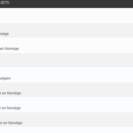
UJETS
rvège
r en Norvège
rvégien
ier en Norvège
er en Norvège
ier en Norvège