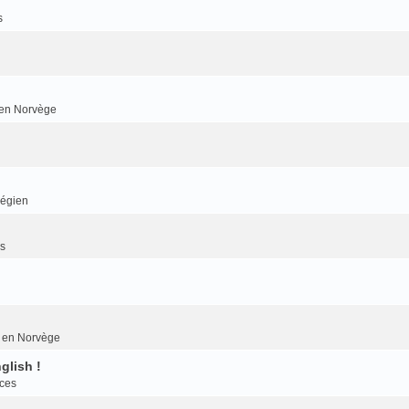
s
r en Norvège
végien
es
er en Norvège
glish !
nces