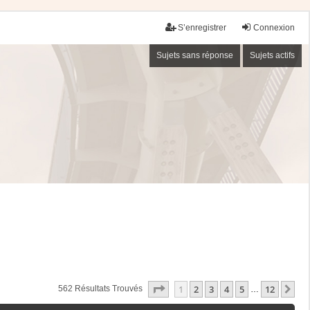
S’enregistrer
Connexion
Sujets sans réponse
Sujets actifs
Page
1
Sur
12
1
2
3
4
5
12
Su
562 Résultats Trouvés
…