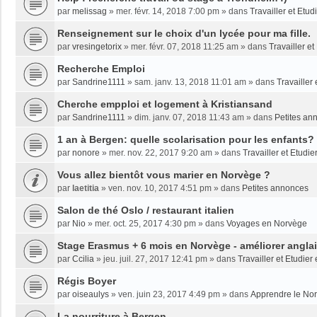
par
melissag
»
mer. févr. 14, 2018 7:00 pm
» dans
Travailler et Etu
Renseignement sur le choix d'un lycée pour ma fille.
par
vresingetorix
»
mer. févr. 07, 2018 11:25 am
» dans
Travailler e
Recherche Emploi
par
Sandrine1111
»
sam. janv. 13, 2018 11:01 am
» dans
Travailler
Cherche empploi et logement à Kristiansand
par
Sandrine1111
»
dim. janv. 07, 2018 11:43 am
» dans
Petites an
1 an à Bergen: quelle scolarisation pour les enfants?
par
nonore
»
mer. nov. 22, 2017 9:20 am
» dans
Travailler et Etudi
Vous allez bientôt vous marier en Norvège ?
par
laetitia
»
ven. nov. 10, 2017 4:51 pm
» dans
Petites annonces
Salon de thé Oslo / restaurant italien
par
Nio
»
mer. oct. 25, 2017 4:30 pm
» dans
Voyages en Norvège
Stage Erasmus + 6 mois en Norvège - améliorer angla
par
Ccilia
»
jeu. juil. 27, 2017 12:41 pm
» dans
Travailler et Etudie
Régis Boyer
par
oiseaulys
»
ven. juin 23, 2017 4:49 pm
» dans
Apprendre le No
La nourriture à Bergen