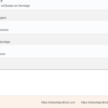
s?
r et Etudier en Norvège
égien
nonces
Norvège
nces
https://dailydigesthub.com
https://dailydigesth