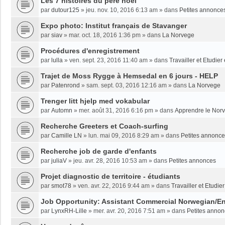
Les 7 histoires du père noël
par
dutour125
»
jeu. nov. 10, 2016 6:13 am
» dans
Petites annonce
Expo photo: Institut français de Stavanger
par
siav
»
mar. oct. 18, 2016 1:36 pm
» dans
La Norvege
Procédures d'enregistrement
par
lulla
»
ven. sept. 23, 2016 11:40 am
» dans
Travailler et Etudie
Trajet de Moss Rygge à Hemsedal en 6 jours - HELP
par
Patenrond
»
sam. sept. 03, 2016 12:16 am
» dans
La Norvege
Trenger litt hjelp med vokabular
par
Automn
»
mer. août 31, 2016 6:16 pm
» dans
Apprendre le Nor
Recherche Greeters et Coach-surfing
par
Camille LN
»
lun. mai 09, 2016 8:29 am
» dans
Petites annonc
Recherche job de garde d'enfants
par
juliaV
»
jeu. avr. 28, 2016 10:53 am
» dans
Petites annonces
Projet diagnostic de territoire - étudiants
par
smot78
»
ven. avr. 22, 2016 9:44 am
» dans
Travailler et Etudi
Job Opportunity: Assistant Commercial Norwegian/En
par
LynxRH-Lille
»
mer. avr. 20, 2016 7:51 am
» dans
Petites anno