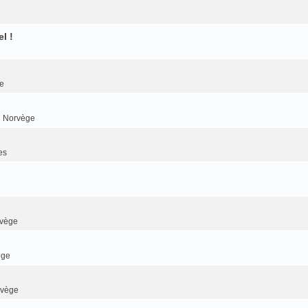
l !
e
n Norvège
es
rvège
ège
rvège