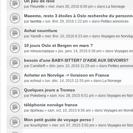
Un peu de rêve
par
Fleurette
»
mer. mars 30, 2016 8:08 pm
» dans
La Norvege
Maeemo, resto 3 étoiles à Oslo recherche du personne
par
laetitia
»
lun. févr. 29, 2016 1:22 pm
» dans
Petites annonces
Achat nourriture
par
YannB
»
mer. févr. 10, 2016 6:23 am
» dans
Voyages en Norvèg
10 jours Oslo et Bergen en mars ?
par
minuscropique
»
jeu. janv. 14, 2016 6:36 pm
» dans
Voyages e
besoin d'une BABY-SITTER? D'AIDE AUX DEVOIRS?
par
CamilleR
»
dim. janv. 10, 2016 11:29 am
» dans
Petites annonc
Acheter en Norvège -> livraison en France
par
echoul
»
lun. déc. 14, 2015 11:55 pm
» dans
La Norvege
Quelques jours a Tromso
par
Pokeberg
»
sam. nov. 28, 2015 6:51 pm
» dans
Voyages en No
téléphonie norvège france
par
dpirleau
»
sam. oct. 10, 2015 6:56 am
» dans
Voyages en Norv
Mon petit guide de voyage perso !
par
Iksarfighter
»
mer. oct. 07, 2015 3:50 pm
» dans
Voyages en No