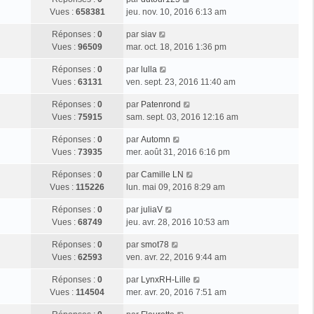
Vues :
658381
jeu. nov. 10, 2016 6:13 am
Réponses :
0
par
siav
Vues :
96509
mar. oct. 18, 2016 1:36 pm
Réponses :
0
par
lulla
Vues :
63131
ven. sept. 23, 2016 11:40 am
Réponses :
0
par
Patenrond
Vues :
75915
sam. sept. 03, 2016 12:16 am
Réponses :
0
par
Automn
Vues :
73935
mer. août 31, 2016 6:16 pm
Réponses :
0
par
Camille LN
Vues :
115226
lun. mai 09, 2016 8:29 am
Réponses :
0
par
juliaV
Vues :
68749
jeu. avr. 28, 2016 10:53 am
Réponses :
0
par
smot78
Vues :
62593
ven. avr. 22, 2016 9:44 am
Réponses :
0
par
LynxRH-Lille
Vues :
114504
mer. avr. 20, 2016 7:51 am