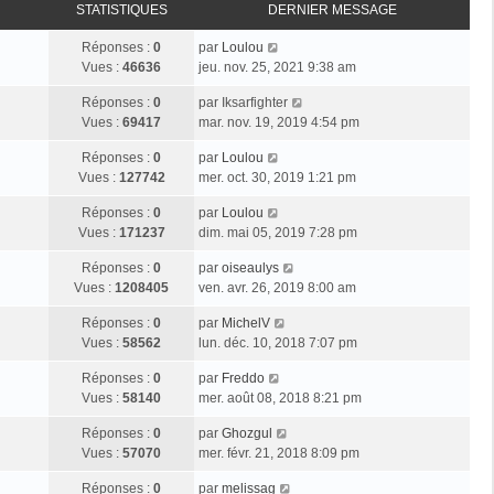
STATISTIQUES
DERNIER MESSAGE
Réponses :
0
par
Loulou
Vues :
46636
jeu. nov. 25, 2021 9:38 am
Réponses :
0
par
Iksarfighter
Vues :
69417
mar. nov. 19, 2019 4:54 pm
Réponses :
0
par
Loulou
Vues :
127742
mer. oct. 30, 2019 1:21 pm
Réponses :
0
par
Loulou
Vues :
171237
dim. mai 05, 2019 7:28 pm
Réponses :
0
par
oiseaulys
Vues :
1208405
ven. avr. 26, 2019 8:00 am
Réponses :
0
par
MichelV
Vues :
58562
lun. déc. 10, 2018 7:07 pm
Réponses :
0
par
Freddo
Vues :
58140
mer. août 08, 2018 8:21 pm
Réponses :
0
par
Ghozgul
Vues :
57070
mer. févr. 21, 2018 8:09 pm
Réponses :
0
par
melissag