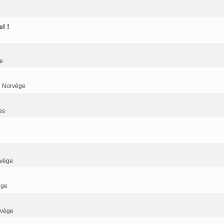
l !
e
n Norvège
es
rvège
ège
rvège