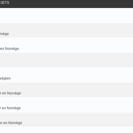
UJETS
rvège
r en Norvège
rvégien
ier en Norvège
er en Norvège
ier en Norvège