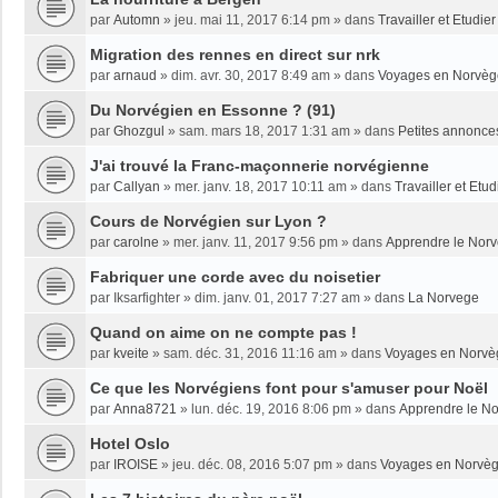
par
Automn
»
jeu. mai 11, 2017 6:14 pm
» dans
Travailler et Etudi
Migration des rennes en direct sur nrk
par
arnaud
»
dim. avr. 30, 2017 8:49 am
» dans
Voyages en Norvèg
Du Norvégien en Essonne ? (91)
par
Ghozgul
»
sam. mars 18, 2017 1:31 am
» dans
Petites annonce
J'ai trouvé la Franc-maçonnerie norvégienne
par
Callyan
»
mer. janv. 18, 2017 10:11 am
» dans
Travailler et Etu
Cours de Norvégien sur Lyon ?
par
carolne
»
mer. janv. 11, 2017 9:56 pm
» dans
Apprendre le Nor
Fabriquer une corde avec du noisetier
par
Iksarfighter
»
dim. janv. 01, 2017 7:27 am
» dans
La Norvege
Quand on aime on ne compte pas !
par
kveite
»
sam. déc. 31, 2016 11:16 am
» dans
Voyages en Norvè
Ce que les Norvégiens font pour s'amuser pour Noël
par
Anna8721
»
lun. déc. 19, 2016 8:06 pm
» dans
Apprendre le N
Hotel Oslo
par
IROISE
»
jeu. déc. 08, 2016 5:07 pm
» dans
Voyages en Norvè