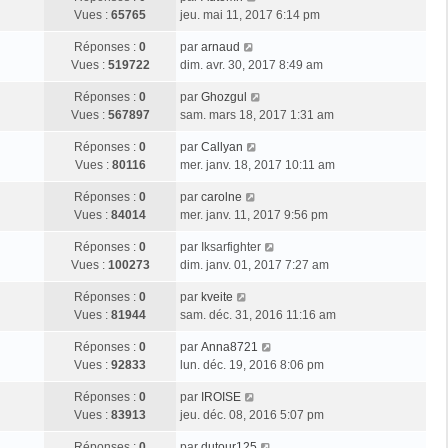
Vues :
65765
jeu. mai 11, 2017 6:14 pm
Réponses :
0
par
arnaud
Vues :
519722
dim. avr. 30, 2017 8:49 am
Réponses :
0
par
Ghozgul
Vues :
567897
sam. mars 18, 2017 1:31 am
Réponses :
0
par
Callyan
Vues :
80116
mer. janv. 18, 2017 10:11 am
Réponses :
0
par
carolne
Vues :
84014
mer. janv. 11, 2017 9:56 pm
Réponses :
0
par
Iksarfighter
Vues :
100273
dim. janv. 01, 2017 7:27 am
Réponses :
0
par
kveite
Vues :
81944
sam. déc. 31, 2016 11:16 am
Réponses :
0
par
Anna8721
Vues :
92833
lun. déc. 19, 2016 8:06 pm
Réponses :
0
par
IROISE
Vues :
83913
jeu. déc. 08, 2016 5:07 pm
Réponses :
0
par
dutour125