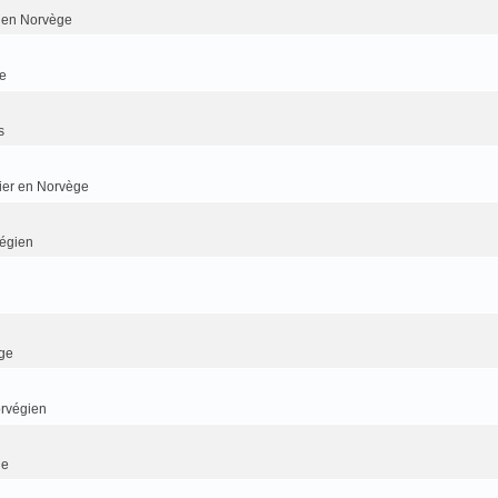
er en Norvège
e
s
dier en Norvège
végien
ge
orvégien
ge