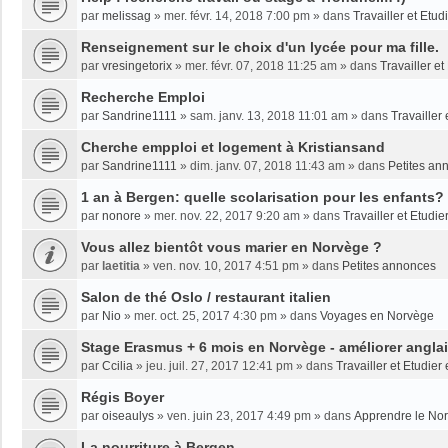
par
melissag
»
mer. févr. 14, 2018 7:00 pm
» dans
Travailler et Etu
Renseignement sur le choix d'un lycée pour ma fille.
par
vresingetorix
»
mer. févr. 07, 2018 11:25 am
» dans
Travailler e
Recherche Emploi
par
Sandrine1111
»
sam. janv. 13, 2018 11:01 am
» dans
Travailler
Cherche empploi et logement à Kristiansand
par
Sandrine1111
»
dim. janv. 07, 2018 11:43 am
» dans
Petites an
1 an à Bergen: quelle scolarisation pour les enfants?
par
nonore
»
mer. nov. 22, 2017 9:20 am
» dans
Travailler et Etudi
Vous allez bientôt vous marier en Norvège ?
par
laetitia
»
ven. nov. 10, 2017 4:51 pm
» dans
Petites annonces
Salon de thé Oslo / restaurant italien
par
Nio
»
mer. oct. 25, 2017 4:30 pm
» dans
Voyages en Norvège
Stage Erasmus + 6 mois en Norvège - améliorer angla
par
Ccilia
»
jeu. juil. 27, 2017 12:41 pm
» dans
Travailler et Etudie
Régis Boyer
par
oiseaulys
»
ven. juin 23, 2017 4:49 pm
» dans
Apprendre le No
La nourriture à Bergen