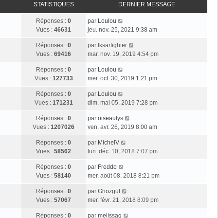
STATISTIQUES
DERNIER MESSAGE
Réponses :
0
par
Loulou
Vues :
46631
jeu. nov. 25, 2021 9:38 am
Réponses :
0
par
Iksarfighter
Vues :
69416
mar. nov. 19, 2019 4:54 pm
Réponses :
0
par
Loulou
Vues :
127733
mer. oct. 30, 2019 1:21 pm
Réponses :
0
par
Loulou
Vues :
171231
dim. mai 05, 2019 7:28 pm
Réponses :
0
par
oiseaulys
Vues :
1207026
ven. avr. 26, 2019 8:00 am
Réponses :
0
par
MichelV
Vues :
58562
lun. déc. 10, 2018 7:07 pm
Réponses :
0
par
Freddo
Vues :
58140
mer. août 08, 2018 8:21 pm
Réponses :
0
par
Ghozgul
Vues :
57067
mer. févr. 21, 2018 8:09 pm
Réponses :
0
par
melissag