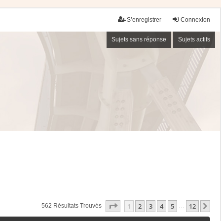
S’enregistrer
Connexion
Sujets sans réponse
Sujets actifs
Page
1
Sur
12
1
2
3
4
5
12
Su
562 Résultats Trouvés
…