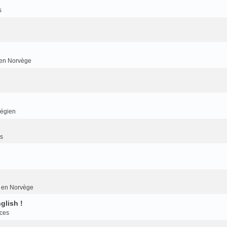
s
r en Norvège
végien
es
er en Norvège
glish !
nces