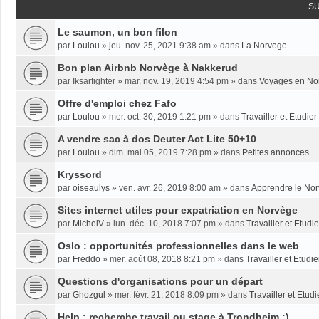
S
Le saumon, un bon filon
par
Loulou
»
jeu. nov. 25, 2021 9:38 am
» dans
La Norvege
Bon plan Airbnb Norvège à Nakkerud
par
Iksarfighter
»
mar. nov. 19, 2019 4:54 pm
» dans
Voyages en No
Offre d'emploi chez Fafo
par
Loulou
»
mer. oct. 30, 2019 1:21 pm
» dans
Travailler et Etudie
A vendre sac à dos Deuter Act Lite 50+10
par
Loulou
»
dim. mai 05, 2019 7:28 pm
» dans
Petites annonces
Kryssord
par
oiseaulys
»
ven. avr. 26, 2019 8:00 am
» dans
Apprendre le No
Sites internet utiles pour expatriation en Norvège
par
MichelV
»
lun. déc. 10, 2018 7:07 pm
» dans
Travailler et Etud
Oslo : opportunités professionnelles dans le web
par
Freddo
»
mer. août 08, 2018 8:21 pm
» dans
Travailler et Etudi
Questions d'organisations pour un départ
par
Ghozgul
»
mer. févr. 21, 2018 8:09 pm
» dans
Travailler et Etud
Help : recherche travail ou stage à Trondheim :)