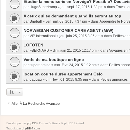
Etudier la menuiserie en Norvège? Possible? Des avi
par
HugoSupertramp
»
jeu. sept. 17, 2015 1:28 pm
» dans
Travaille
A ceux qui se demandent quand ils seront au top
par
Snøball
»
ven. juil. 03, 2015 7:37 pm
» dans
Apprendre le Norv
NORWEGIAN CUSTOMER CARE AGENT (M/W)
par
VIP International
»
jeu. juin 25, 2015 8:36 am
» dans
Petites an
LOFOTEN
par
FBERNARD
»
dim. juin 21, 2015 12:17 pm
» dans
Voyages en 
Vente de ma boutique en ligne
par
superdomino
»
mar. févr. 24, 2015 1:12 pm
» dans
Petites anno
location courte durée appartement Oslo
par
gaugau
»
dim. févr. 01, 2015 8:35 pm
» dans
Petites annonces
Aller À La Recherche Avancée
Développé par
phpBB
® Forum Software © phpBB Limited
Traduit par
phpBB-fr.com