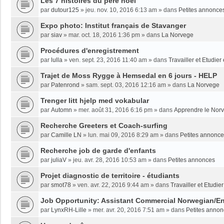
Les 7 histoires du père noël
par
dutour125
»
jeu. nov. 10, 2016 6:13 am
» dans
Petites annonce
Expo photo: Institut français de Stavanger
par
siav
»
mar. oct. 18, 2016 1:36 pm
» dans
La Norvege
Procédures d'enregistrement
par
lulla
»
ven. sept. 23, 2016 11:40 am
» dans
Travailler et Etudie
Trajet de Moss Rygge à Hemsedal en 6 jours - HELP
par
Patenrond
»
sam. sept. 03, 2016 12:16 am
» dans
La Norvege
Trenger litt hjelp med vokabular
par
Automn
»
mer. août 31, 2016 6:16 pm
» dans
Apprendre le Nor
Recherche Greeters et Coach-surfing
par
Camille LN
»
lun. mai 09, 2016 8:29 am
» dans
Petites annonc
Recherche job de garde d'enfants
par
juliaV
»
jeu. avr. 28, 2016 10:53 am
» dans
Petites annonces
Projet diagnostic de territoire - étudiants
par
smot78
»
ven. avr. 22, 2016 9:44 am
» dans
Travailler et Etudi
Job Opportunity: Assistant Commercial Norwegian/En
par
LynxRH-Lille
»
mer. avr. 20, 2016 7:51 am
» dans
Petites anno