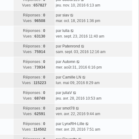
Vues :
657827
jeu. nov. 10, 2016 6:13 am
Réponses :
0
par
siav
Vues :
96508
mar. oct. 18, 2016 1:36 pm
Réponses :
0
par
lulla
Vues :
63130
ven. sept. 23, 2016 11:40 am
Réponses :
0
par
Patenrond
Vues :
75914
sam. sept. 03, 2016 12:16 am
Réponses :
0
par
Automn
Vues :
73934
mer. août 31, 2016 6:16 pm
Réponses :
0
par
Camille LN
Vues :
115223
lun. mai 09, 2016 8:29 am
Réponses :
0
par
juliaV
Vues :
68749
jeu. avr. 28, 2016 10:53 am
Réponses :
0
par
smot78
Vues :
62591
ven. avr. 22, 2016 9:44 am
Réponses :
0
par
LynxRH-Lille
Vues :
114502
mer. avr. 20, 2016 7:51 am