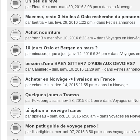
Un peu de rêve
par
Fleurette
»
mer. mars 30, 2016 8:08 pm
» dans
La Norvege
Maeemo, resto 3 étoiles à Oslo recherche du personne
par
laetitia
»
lun. févr. 29, 2016 1:22 pm
» dans
Petites annonces
Achat nourriture
par
YannB
»
mer. févr. 10, 2016 6:23 am
» dans
Voyages en Norvèg
10 jours Oslo et Bergen en mars ?
par
minuscropique
»
jeu. janv. 14, 2016 6:36 pm
» dans
Voyages e
besoin d'une BABY-SITTER? D'AIDE AUX DEVOIRS?
par
CamilleR
»
dim. janv. 10, 2016 11:29 am
» dans
Petites annonc
Acheter en Norvège -> livraison en France
par
echoul
»
lun. déc. 14, 2015 11:55 pm
» dans
La Norvege
Quelques jours a Tromso
par
Pokeberg
»
sam. nov. 28, 2015 6:51 pm
» dans
Voyages en No
téléphonie norvège france
par
dpirleau
»
sam. oct. 10, 2015 6:56 am
» dans
Voyages en Norv
Mon petit guide de voyage perso !
par
Iksarfighter
»
mer. oct. 07, 2015 3:50 pm
» dans
Voyages en No