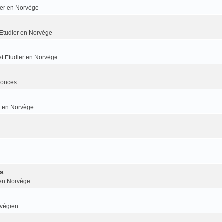
dier en Norvège
t Etudier en Norvège
 et Etudier en Norvège
nonces
er en Norvège
is
r en Norvège
rvégien