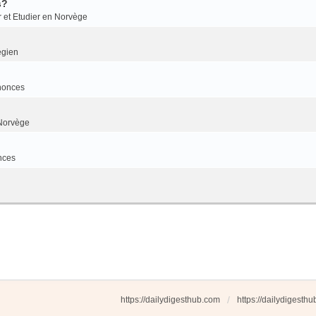
s?
r et Etudier en Norvège
égien
nonces
Norvège
nces
https://dailydigesthub.com
https://dailydigesth