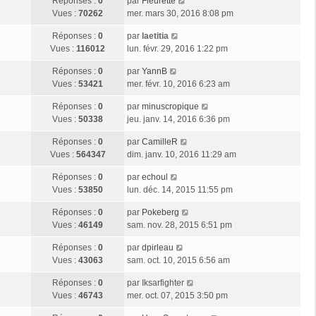
Réponses :
0
par
Fleurette
Vues :
70262
mer. mars 30, 2016 8:08 pm
Réponses :
0
par
laetitia
Vues :
116012
lun. févr. 29, 2016 1:22 pm
Réponses :
0
par
YannB
Vues :
53421
mer. févr. 10, 2016 6:23 am
Réponses :
0
par
minuscropique
Vues :
50338
jeu. janv. 14, 2016 6:36 pm
Réponses :
0
par
CamilleR
Vues :
564347
dim. janv. 10, 2016 11:29 am
Réponses :
0
par
echoul
Vues :
53850
lun. déc. 14, 2015 11:55 pm
Réponses :
0
par
Pokeberg
Vues :
46149
sam. nov. 28, 2015 6:51 pm
Réponses :
0
par
dpirleau
Vues :
43063
sam. oct. 10, 2015 6:56 am
Réponses :
0
par
Iksarfighter
Vues :
46743
mer. oct. 07, 2015 3:50 pm