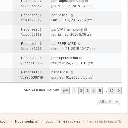
Réponses :
0
par
HugoSupertramp
Vues :
55352
jeu. sept. 17, 2015 1:28 pm
Réponses :
0
par
Snøball
Vues :
60357
ven. juil. 03, 2015 7:37 pm
Réponses :
0
par
VIP International
Vues :
77855
jeu. juin 25, 2015 8:36 am
Réponses :
0
par
FBERNARD
Vues :
41908
dim. juin 21, 2015 12:17 pm
Réponses :
0
par
superdomino
Vues :
113362
mar. févr. 24, 2015 1:12 pm
Réponses :
0
par
gaugau
Vues :
536749
dim. févr. 01, 2015 8:35 pm
Page
1
Sur
12
1
2
3
4
5
12
Su
562 Résultats Trouvés
…
Aller À
ub.com
Nous contacter
Supprimer les cookies
Heures au format
UTC