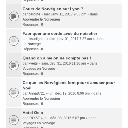
Réponses :
0
Cours de Norvégien sur Lyon ?
par
carolne
» mer. janv. 11, 2017 9:56 pm » dans
Apprendre le Norvégien
Réponses :
0
Fabriquer une corde avec du noisetier
par
Iksarfighter
» dim. janv. 01, 2017 7:27 am » dans
La Norvege
Réponses :
0
Quand on aime on ne compte pas !
par
kveite
» sam. déc. 31, 2016 11:16 am » dans
Voyages en Norvège
Réponses :
0
Ce que les Norvégiens font pour s'amuser pour
Noël
par
Anna8721
» lun. déc. 19, 2016 8:06 pm » dans
Apprendre le Norvégien
Réponses :
0
Hotel Oslo
par
IROISE
» jeu. déc. 08, 2016 5:07 pm » dans
Voyages en Norvège