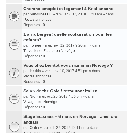
Cherche empploi et logement à Kristiansand
par
Sandrine1111
» dim. janv. 07, 2018 11:43 am » dans
Petites annonces
Réponses :
0
1 an à Bergen: quelle scolarisation pour les
enfants?
par
nonore
» mer. nov. 22, 2017 9:20 am » dans
Travailler et Etudier en Norvège
Réponses :
0
Vous allez bientôt vous marier en Norvège ?
par
laetitia
» ven. nov. 10, 2017 4:51 pm » dans
Petites annonces
Réponses :
0
Salon de thé Oslo / restaurant italien
par
Nio
» mer. oct. 25, 2017 4:30 pm » dans
Voyages en Norvège
Réponses :
0
Stage Erasmus + 6 mois en Norvège - améliorer
anglais
par
Ccilia
» jeu. juil. 27, 2017 12:41 pm » dans