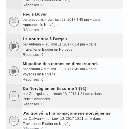
Travailler et Etudier en Norvège
Réponses :
0
Régis Boyer
par
oiseaulys
» ven. juin 23, 2017 4:49 pm » dans
Apprendre le Norvégien
Réponses :
0
La nourriture à Bergen
par
Automn
» jeu. mai 11, 2017 6:14 pm » dans
Travailler et Etudier en Norvège
Réponses :
0
Migration des rennes en direct sur nrk
par
arnaud
» dim. avr. 30, 2017 8:49 am » dans
Voyages en Norvège
Réponses :
0
Du Norvégien en Essonne ? (91)
par
Ghozgul
» sam. mars 18, 2017 1:31 am » dans
Petites annonces
Réponses :
0
J'ai trouvé la Franc-maçonnerie norvégienne
par
Callyan
» mer. janv. 18, 2017 10:11 am » dans
Travailler et Etudier en Norvège