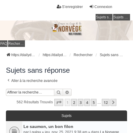
S’enregistrer
Connexion
Sujets sans réponse
Sujets actifs
FAQ
Rechercher
https://dailydigesthub.com
https://dailydigesthub.com
Rechercher
Sujets sans réponse
Sujets sans réponse
Aller à la recherche avancée
Rechercher
Recherche Avancée
Page
1
Sur
12
1
2
3
4
5
12
Suivant
562 Résultats Trouvés
…
Sujets
Le saumon, un bon filon
par
Loulou
» jeu. nov. 25, 2021 9:38 am » dans
La Norvege