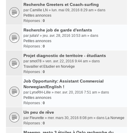
Recherche Greeters et Coach-surfing
par
Camille LN
» lun. mai 09, 2016 8:29 am » dans
Petites annonces
Réponses :
0
Recherche job de garde d'enfants
par
juliaV
» jeu. avr. 28, 2016 10:53 am » dans
Petites annonces
Réponses :
0
Projet diagnostic de territoire - étudiants
par
smot78
» ven. avr. 22, 2016 9:44 am » dans
Travailler et Etudier en Norvège
Réponses :
0
Job Opportunity: Assistant Commercial
Norwegian/English !
par
LynxRH-Lille
» mer. avr. 20, 2016 7:51 am » dans
Petites annonces
Réponses :
0
Un peu de rêve
par
Fleurette
» mer. mars 30, 2016 8:08 pm » dans
La Norvege
Réponses :
0
Maeemo, resto 3 étoiles à Oslo recherche du