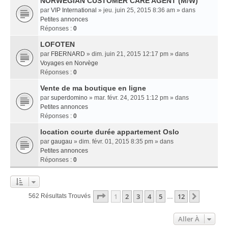
NORWEGIAN CUSTOMER CARE AGENT (M/W)
par
VIP International
» jeu. juin 25, 2015 8:36 am » dans
Petites annonces
Réponses :
0
LOFOTEN
par
FBERNARD
» dim. juin 21, 2015 12:17 pm » dans
Voyages en Norvège
Réponses :
0
Vente de ma boutique en ligne
par
superdomino
» mar. févr. 24, 2015 1:12 pm » dans
Petites annonces
Réponses :
0
location courte durée appartement Oslo
par
gaugau
» dim. févr. 01, 2015 8:35 pm » dans
Petites annonces
Réponses :
0
Page
1
Sur
12
1
2
3
4
5
12
Suivant
562 Résultats Trouvés
…
Aller À