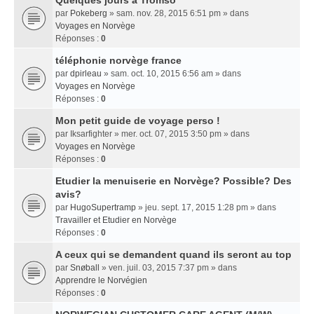
Quelques jours a Tromso
par
Pokeberg
» sam. nov. 28, 2015 6:51 pm » dans
Voyages en Norvège
Réponses :
0
téléphonie norvège france
par
dpirleau
» sam. oct. 10, 2015 6:56 am » dans
Voyages en Norvège
Réponses :
0
Mon petit guide de voyage perso !
par
Iksarfighter
» mer. oct. 07, 2015 3:50 pm » dans
Voyages en Norvège
Réponses :
0
Etudier la menuiserie en Norvège? Possible? Des
avis?
par
HugoSupertramp
» jeu. sept. 17, 2015 1:28 pm » dans
Travailler et Etudier en Norvège
Réponses :
0
A ceux qui se demandent quand ils seront au top
par
Snøball
» ven. juil. 03, 2015 7:37 pm » dans
Apprendre le Norvégien
Réponses :
0