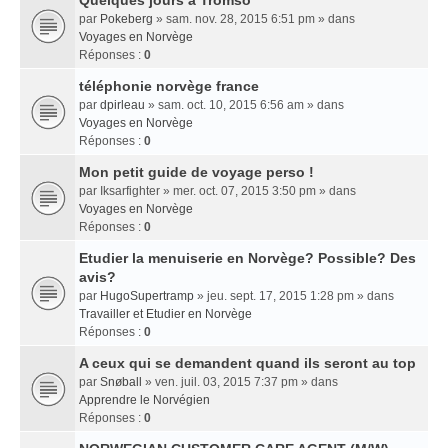
Quelques jours a Tromso
par
Pokeberg
» sam. nov. 28, 2015 6:51 pm » dans
Voyages en Norvège
Réponses :
0
téléphonie norvège france
par
dpirleau
» sam. oct. 10, 2015 6:56 am » dans
Voyages en Norvège
Réponses :
0
Mon petit guide de voyage perso !
par
Iksarfighter
» mer. oct. 07, 2015 3:50 pm » dans
Voyages en Norvège
Réponses :
0
Etudier la menuiserie en Norvège? Possible? Des
avis?
par
HugoSupertramp
» jeu. sept. 17, 2015 1:28 pm » dans
Travailler et Etudier en Norvège
Réponses :
0
A ceux qui se demandent quand ils seront au top
par
Snøball
» ven. juil. 03, 2015 7:37 pm » dans
Apprendre le Norvégien
Réponses :
0