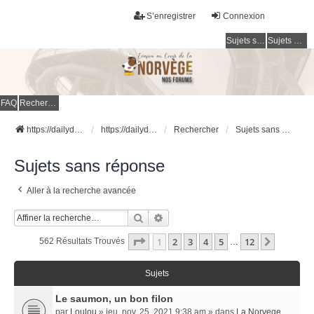
S’enregistrer
Connexion
Sujets sans réponse
Sujets actifs
FAQ
Rechercher
https://dailydigesthub.com
https://dailydigesthub.com
Rechercher
Sujets sans réponse
Sujets sans réponse
Aller à la recherche avancée
Rechercher
Recherche Avancée
Page
1
Sur
12
1
2
3
4
5
12
Suivant
562 Résultats Trouvés
…
Sujets
Le saumon, un bon filon
par
Loulou
» jeu. nov. 25, 2021 9:38 am » dans
La Norvege