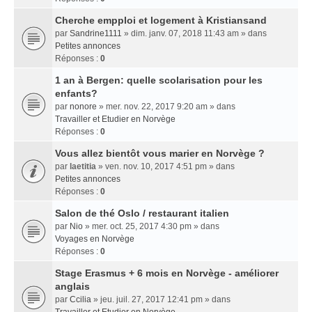
Cherche empploi et logement à Kristiansand
par
Sandrine1111
» dim. janv. 07, 2018 11:43 am » dans
Petites annonces
Réponses :
0
1 an à Bergen: quelle scolarisation pour les
enfants?
par
nonore
» mer. nov. 22, 2017 9:20 am » dans
Travailler et Etudier en Norvège
Réponses :
0
Vous allez bientôt vous marier en Norvège ?
par
laetitia
» ven. nov. 10, 2017 4:51 pm » dans
Petites annonces
Réponses :
0
Salon de thé Oslo / restaurant italien
par
Nio
» mer. oct. 25, 2017 4:30 pm » dans
Voyages en Norvège
Réponses :
0
Stage Erasmus + 6 mois en Norvège - améliorer
anglais
par
Ccilia
» jeu. juil. 27, 2017 12:41 pm » dans