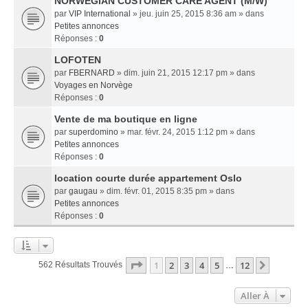
NORWEGIAN CUSTOMER CARE AGENT (M/W)
par
VIP International
» jeu. juin 25, 2015 8:36 am » dans
Petites annonces
Réponses :
0
LOFOTEN
par
FBERNARD
» dim. juin 21, 2015 12:17 pm » dans
Voyages en Norvège
Réponses :
0
Vente de ma boutique en ligne
par
superdomino
» mar. févr. 24, 2015 1:12 pm » dans
Petites annonces
Réponses :
0
location courte durée appartement Oslo
par
gaugau
» dim. févr. 01, 2015 8:35 pm » dans
Petites annonces
Réponses :
0
Page
1
Sur
12
1
2
3
4
5
12
Suivant
562 Résultats Trouvés
…
Aller À