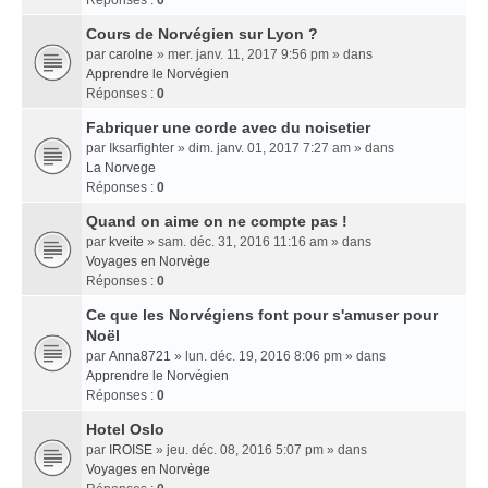
Réponses :
0
Cours de Norvégien sur Lyon ?
par
carolne
» mer. janv. 11, 2017 9:56 pm » dans
Apprendre le Norvégien
Réponses :
0
Fabriquer une corde avec du noisetier
par
Iksarfighter
» dim. janv. 01, 2017 7:27 am » dans
La Norvege
Réponses :
0
Quand on aime on ne compte pas !
par
kveite
» sam. déc. 31, 2016 11:16 am » dans
Voyages en Norvège
Réponses :
0
Ce que les Norvégiens font pour s'amuser pour
Noël
par
Anna8721
» lun. déc. 19, 2016 8:06 pm » dans
Apprendre le Norvégien
Réponses :
0
Hotel Oslo
par
IROISE
» jeu. déc. 08, 2016 5:07 pm » dans
Voyages en Norvège