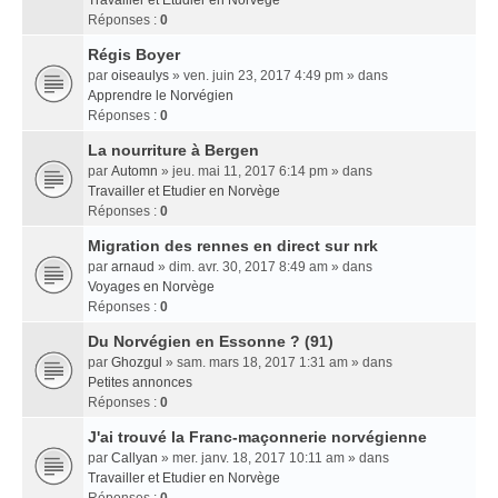
Travailler et Etudier en Norvège
Réponses :
0
Régis Boyer
par
oiseaulys
» ven. juin 23, 2017 4:49 pm » dans
Apprendre le Norvégien
Réponses :
0
La nourriture à Bergen
par
Automn
» jeu. mai 11, 2017 6:14 pm » dans
Travailler et Etudier en Norvège
Réponses :
0
Migration des rennes en direct sur nrk
par
arnaud
» dim. avr. 30, 2017 8:49 am » dans
Voyages en Norvège
Réponses :
0
Du Norvégien en Essonne ? (91)
par
Ghozgul
» sam. mars 18, 2017 1:31 am » dans
Petites annonces
Réponses :
0
J'ai trouvé la Franc-maçonnerie norvégienne
par
Callyan
» mer. janv. 18, 2017 10:11 am » dans
Travailler et Etudier en Norvège