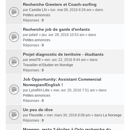
Recherche Greeters et Coach-surfing
par
Camille LN
» lun. mai 09, 2016 8:29 am » dans
Petites annonces
Réponses :
0
Recherche job de garde d'enfants
par
juliaV
» jeu. avr. 28, 2016 10:53 am » dans
Petites annonces
Réponses :
0
Projet diagnostic de territoire - étudiants
par
smot78
» ven. avr. 22, 2016 9:44 am » dans
Travailler et Etudier en Norvège
Réponses :
0
Job Opportunity: Assistant Commercial
Norwegian/English !
par
LynxRH-Lille
» mer. avr. 20, 2016 7:51 am » dans
Petites annonces
Réponses :
0
Un peu de rêve
par
Fleurette
» mer. mars 30, 2016 8:08 pm » dans
La Norvege
Réponses :
0
Maeemo, resto 3 étoiles à Oslo recherche du