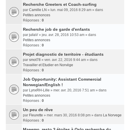
Recherche Greeters et Coach-surfing
par
Camille LN
» lun. mai 09, 2016 8:29 am » dans
Petites annonces
Réponses :
0
Recherche job de garde d'enfants
par
juliaV
» jeu. avr. 28, 2016 10:53 am » dans
Petites annonces
Réponses :
0
Projet diagnostic de territoire - étudiants
par
smot78
» ven. avr. 22, 2016 9:44 am » dans
Travailler et Etudier en Norvège
Réponses :
0
Job Opportunity: Assistant Commercial
Norwegian/English !
par
LynxRH-Lille
» mer. avr. 20, 2016 7:51 am » dans
Petites annonces
Réponses :
0
Un peu de rêve
par
Fleurette
» mer. mars 30, 2016 8:08 pm » dans
La Norvege
Réponses :
0
Maeemo, resto 3 étoiles à Oslo recherche du