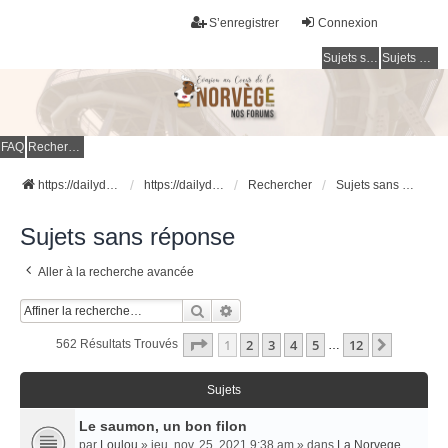
S’enregistrer
Connexion
Sujets sans réponse
Sujets actifs
FAQ
Rechercher
https://dailydigesthub.com
https://dailydigesthub.com
Rechercher
Sujets sans réponse
Sujets sans réponse
Aller à la recherche avancée
Rechercher
Recherche Avancée
Page
1
Sur
12
1
2
3
4
5
12
Suivant
562 Résultats Trouvés
…
Sujets
Le saumon, un bon filon
par
Loulou
» jeu. nov. 25, 2021 9:38 am » dans
La Norvege