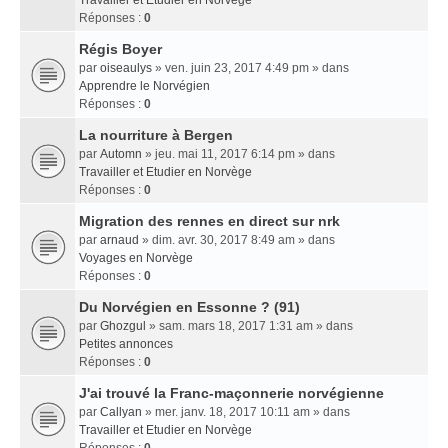
Travailler et Etudier en Norvège
Réponses :
0
Régis Boyer
par
oiseaulys
» ven. juin 23, 2017 4:49 pm » dans
Apprendre le Norvégien
Réponses :
0
La nourriture à Bergen
par
Automn
» jeu. mai 11, 2017 6:14 pm » dans
Travailler et Etudier en Norvège
Réponses :
0
Migration des rennes en direct sur nrk
par
arnaud
» dim. avr. 30, 2017 8:49 am » dans
Voyages en Norvège
Réponses :
0
Du Norvégien en Essonne ? (91)
par
Ghozgul
» sam. mars 18, 2017 1:31 am » dans
Petites annonces
Réponses :
0
J'ai trouvé la Franc-maçonnerie norvégienne
par
Callyan
» mer. janv. 18, 2017 10:11 am » dans
Travailler et Etudier en Norvège