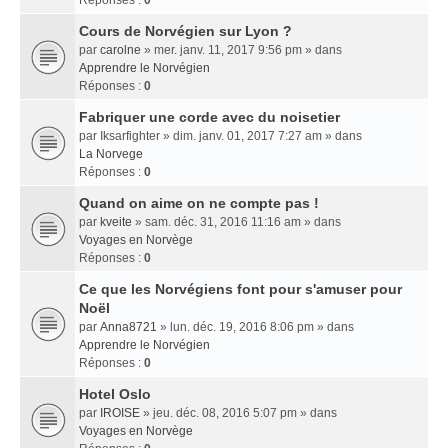
Réponses :
0
Cours de Norvégien sur Lyon ?
par
carolne
» mer. janv. 11, 2017 9:56 pm » dans
Apprendre le Norvégien
Réponses :
0
Fabriquer une corde avec du noisetier
par
Iksarfighter
» dim. janv. 01, 2017 7:27 am » dans
La Norvege
Réponses :
0
Quand on aime on ne compte pas !
par
kveite
» sam. déc. 31, 2016 11:16 am » dans
Voyages en Norvège
Réponses :
0
Ce que les Norvégiens font pour s'amuser pour
Noël
par
Anna8721
» lun. déc. 19, 2016 8:06 pm » dans
Apprendre le Norvégien
Réponses :
0
Hotel Oslo
par
IROISE
» jeu. déc. 08, 2016 5:07 pm » dans
Voyages en Norvège