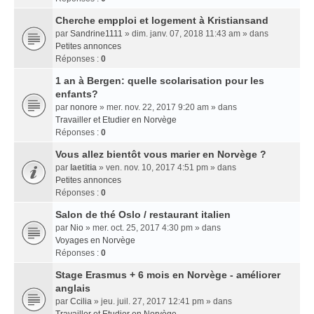
Cherche empploi et logement à Kristiansand
par
Sandrine1111
» dim. janv. 07, 2018 11:43 am » dans
Petites annonces
Réponses :
0
1 an à Bergen: quelle scolarisation pour les
enfants?
par
nonore
» mer. nov. 22, 2017 9:20 am » dans
Travailler et Etudier en Norvège
Réponses :
0
Vous allez bientôt vous marier en Norvège ?
par
laetitia
» ven. nov. 10, 2017 4:51 pm » dans
Petites annonces
Réponses :
0
Salon de thé Oslo / restaurant italien
par
Nio
» mer. oct. 25, 2017 4:30 pm » dans
Voyages en Norvège
Réponses :
0
Stage Erasmus + 6 mois en Norvège - améliorer
anglais
par
Ccilia
» jeu. juil. 27, 2017 12:41 pm » dans