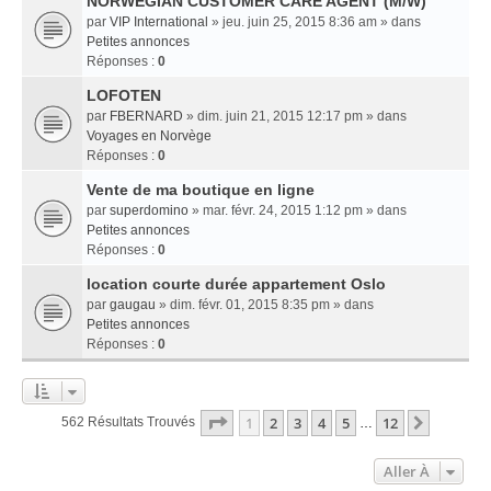
NORWEGIAN CUSTOMER CARE AGENT (M/W)
par
VIP International
» jeu. juin 25, 2015 8:36 am » dans
Petites annonces
Réponses :
0
LOFOTEN
par
FBERNARD
» dim. juin 21, 2015 12:17 pm » dans
Voyages en Norvège
Réponses :
0
Vente de ma boutique en ligne
par
superdomino
» mar. févr. 24, 2015 1:12 pm » dans
Petites annonces
Réponses :
0
location courte durée appartement Oslo
par
gaugau
» dim. févr. 01, 2015 8:35 pm » dans
Petites annonces
Réponses :
0
Page
1
Sur
12
1
2
3
4
5
12
Suivant
562 Résultats Trouvés
…
Aller À