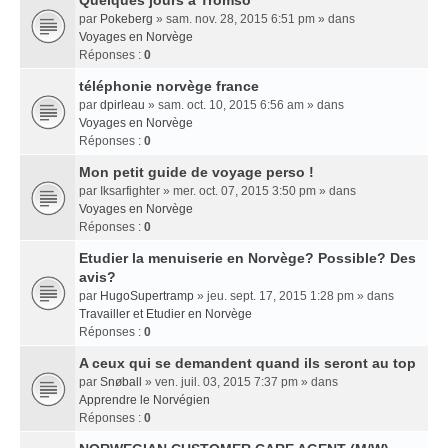
Quelques jours a Tromso
par
Pokeberg
» sam. nov. 28, 2015 6:51 pm » dans
Voyages en Norvège
Réponses :
0
téléphonie norvège france
par
dpirleau
» sam. oct. 10, 2015 6:56 am » dans
Voyages en Norvège
Réponses :
0
Mon petit guide de voyage perso !
par
Iksarfighter
» mer. oct. 07, 2015 3:50 pm » dans
Voyages en Norvège
Réponses :
0
Etudier la menuiserie en Norvège? Possible? Des
avis?
par
HugoSupertramp
» jeu. sept. 17, 2015 1:28 pm » dans
Travailler et Etudier en Norvège
Réponses :
0
A ceux qui se demandent quand ils seront au top
par
Snøball
» ven. juil. 03, 2015 7:37 pm » dans
Apprendre le Norvégien
Réponses :
0