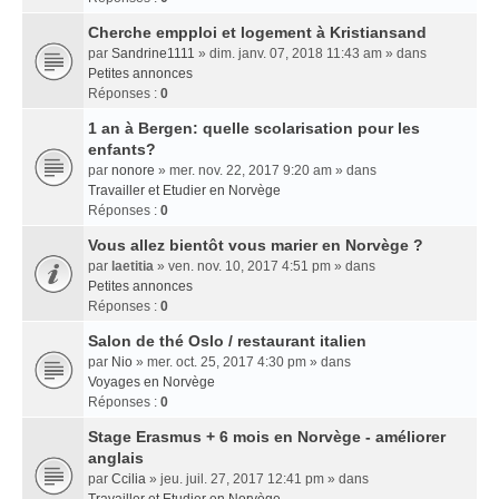
Cherche empploi et logement à Kristiansand
par
Sandrine1111
» dim. janv. 07, 2018 11:43 am » dans
Petites annonces
Réponses :
0
1 an à Bergen: quelle scolarisation pour les
enfants?
par
nonore
» mer. nov. 22, 2017 9:20 am » dans
Travailler et Etudier en Norvège
Réponses :
0
Vous allez bientôt vous marier en Norvège ?
par
laetitia
» ven. nov. 10, 2017 4:51 pm » dans
Petites annonces
Réponses :
0
Salon de thé Oslo / restaurant italien
par
Nio
» mer. oct. 25, 2017 4:30 pm » dans
Voyages en Norvège
Réponses :
0
Stage Erasmus + 6 mois en Norvège - améliorer
anglais
par
Ccilia
» jeu. juil. 27, 2017 12:41 pm » dans