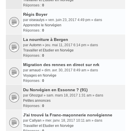
Travailler et Etudier en Norvège
Réponses :
0
Régis Boyer
par
oiseaulys
» ven. juin 23, 2017 4:49 pm » dans
Apprendre le Norvégien
Réponses :
0
La nourriture à Bergen
par
Automn
» jeu. mai 11, 2017 6:14 pm » dans
Travailler et Etudier en Norvège
Réponses :
0
Migration des rennes en direct sur nrk
par
arnaud
» dim. avr. 30, 2017 8:49 am » dans
Voyages en Norvège
Réponses :
0
Du Norvégien en Essonne ? (91)
par
Ghozgul
» sam. mars 18, 2017 1:31 am » dans
Petites annonces
Réponses :
0
J'ai trouvé la Franc-maçonnerie norvégienne
par
Callyan
» mer. janv. 18, 2017 10:11 am » dans
Travailler et Etudier en Norvège