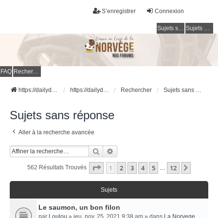
S’enregistrer
Connexion
Sujets sans réponse
Sujets actifs
FAQ
Rechercher
https://dailydigesthub.com
https://dailydigesthub.com
Rechercher
Sujets sans réponse
Sujets sans réponse
Aller à la recherche avancée
Rechercher
Recherche Avancée
Page
1
Sur
12
1
2
3
4
5
12
Suivant
562 Résultats Trouvés
…
Sujets
Le saumon, un bon filon
par
Loulou
» jeu. nov. 25, 2021 9:38 am » dans
La Norvege