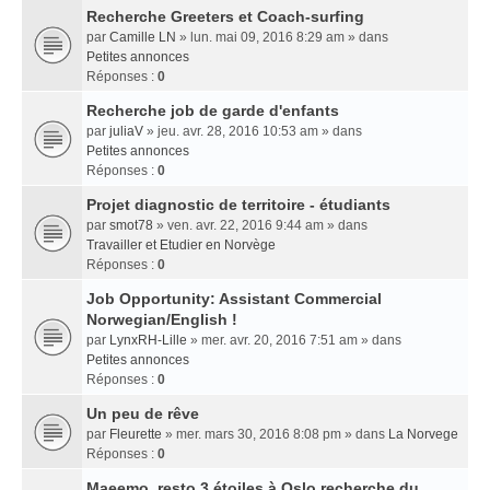
Recherche Greeters et Coach-surfing
par
Camille LN
» lun. mai 09, 2016 8:29 am » dans
Petites annonces
Réponses :
0
Recherche job de garde d'enfants
par
juliaV
» jeu. avr. 28, 2016 10:53 am » dans
Petites annonces
Réponses :
0
Projet diagnostic de territoire - étudiants
par
smot78
» ven. avr. 22, 2016 9:44 am » dans
Travailler et Etudier en Norvège
Réponses :
0
Job Opportunity: Assistant Commercial
Norwegian/English !
par
LynxRH-Lille
» mer. avr. 20, 2016 7:51 am » dans
Petites annonces
Réponses :
0
Un peu de rêve
par
Fleurette
» mer. mars 30, 2016 8:08 pm » dans
La Norvege
Réponses :
0
Maeemo, resto 3 étoiles à Oslo recherche du