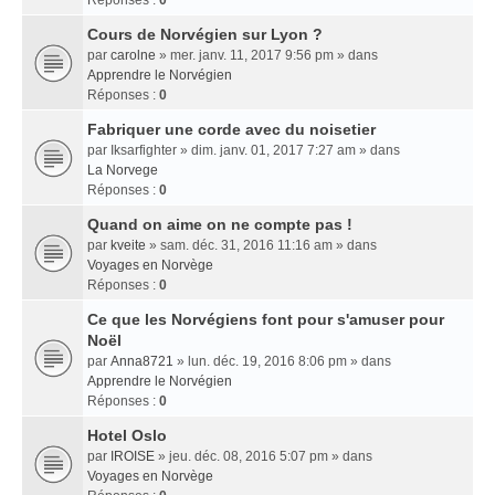
Réponses :
0
Cours de Norvégien sur Lyon ?
par
carolne
» mer. janv. 11, 2017 9:56 pm » dans
Apprendre le Norvégien
Réponses :
0
Fabriquer une corde avec du noisetier
par
Iksarfighter
» dim. janv. 01, 2017 7:27 am » dans
La Norvege
Réponses :
0
Quand on aime on ne compte pas !
par
kveite
» sam. déc. 31, 2016 11:16 am » dans
Voyages en Norvège
Réponses :
0
Ce que les Norvégiens font pour s'amuser pour
Noël
par
Anna8721
» lun. déc. 19, 2016 8:06 pm » dans
Apprendre le Norvégien
Réponses :
0
Hotel Oslo
par
IROISE
» jeu. déc. 08, 2016 5:07 pm » dans
Voyages en Norvège