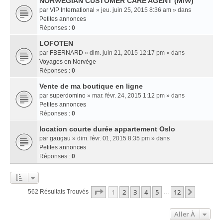
NORWEGIAN CUSTOMER CARE AGENT (M/W)
par
VIP International
» jeu. juin 25, 2015 8:36 am » dans
Petites annonces
Réponses :
0
LOFOTEN
par
FBERNARD
» dim. juin 21, 2015 12:17 pm » dans
Voyages en Norvège
Réponses :
0
Vente de ma boutique en ligne
par
superdomino
» mar. févr. 24, 2015 1:12 pm » dans
Petites annonces
Réponses :
0
location courte durée appartement Oslo
par
gaugau
» dim. févr. 01, 2015 8:35 pm » dans
Petites annonces
Réponses :
0
Page
1
Sur
12
1
2
3
4
5
12
Suivant
562 Résultats Trouvés
…
Aller À