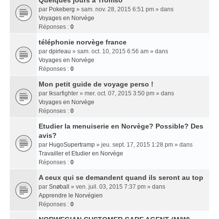
Quelques jours a Tromso
par
Pokeberg
» sam. nov. 28, 2015 6:51 pm » dans
Voyages en Norvège
Réponses :
0
téléphonie norvège france
par
dpirleau
» sam. oct. 10, 2015 6:56 am » dans
Voyages en Norvège
Réponses :
0
Mon petit guide de voyage perso !
par
Iksarfighter
» mer. oct. 07, 2015 3:50 pm » dans
Voyages en Norvège
Réponses :
0
Etudier la menuiserie en Norvège? Possible? Des
avis?
par
HugoSupertramp
» jeu. sept. 17, 2015 1:28 pm » dans
Travailler et Etudier en Norvège
Réponses :
0
A ceux qui se demandent quand ils seront au top
par
Snøball
» ven. juil. 03, 2015 7:37 pm » dans
Apprendre le Norvégien
Réponses :
0