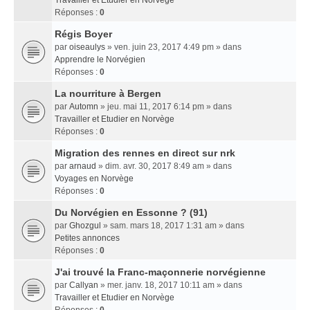
Travailler et Etudier en Norvège
Réponses :
0
Régis Boyer
par
oiseaulys
» ven. juin 23, 2017 4:49 pm » dans
Apprendre le Norvégien
Réponses :
0
La nourriture à Bergen
par
Automn
» jeu. mai 11, 2017 6:14 pm » dans
Travailler et Etudier en Norvège
Réponses :
0
Migration des rennes en direct sur nrk
par
arnaud
» dim. avr. 30, 2017 8:49 am » dans
Voyages en Norvège
Réponses :
0
Du Norvégien en Essonne ? (91)
par
Ghozgul
» sam. mars 18, 2017 1:31 am » dans
Petites annonces
Réponses :
0
J'ai trouvé la Franc-maçonnerie norvégienne
par
Callyan
» mer. janv. 18, 2017 10:11 am » dans
Travailler et Etudier en Norvège