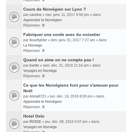
Réponses :
0
Cours de Norvégien sur Lyon ?
par
carolne
» mer. janv. 11, 2017 9:56 pm » dans
Apprendre le Norvégien
Réponses :
0
Fabriquer une corde avec du noisetier
par
Iksarfighter
» dim. janv. 01, 2017 7:27 am » dans
La Norvege
Réponses :
0
Quand on aime on ne compte pas !
par
kveite
» sam. déc. 31, 2016 11:16 am » dans
Voyages en Norvège
Réponses :
0
Ce que les Norvégiens font pour s'amuser pour
Noël
par
Anna8721
» lun. déc. 19, 2016 8:06 pm » dans
Apprendre le Norvégien
Réponses :
0
Hotel Oslo
par
IROISE
» jeu. déc. 08, 2016 5:07 pm » dans
Voyages en Norvège