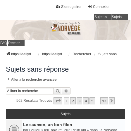
S’enregistrer
Connexion
Sujets sans réponse
Sujets actifs
FAQ
Rechercher
https://dailydigesthub.com
https://dailydigesthub.com
Rechercher
Sujets sans réponse
Sujets sans réponse
Aller à la recherche avancée
Rechercher
Recherche Avancée
Page
1
Sur
12
1
2
3
4
5
12
Suivant
562 Résultats Trouvés
…
Sujets
Le saumon, un bon filon
par
Loulou
» jeu. nov. 25, 2021 9:38 am » dans
La Norvege