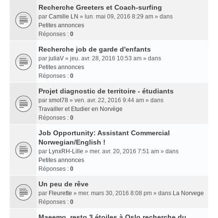
Recherche Greeters et Coach-surfing
par
Camille LN
» lun. mai 09, 2016 8:29 am » dans
Petites annonces
Réponses :
0
Recherche job de garde d'enfants
par
juliaV
» jeu. avr. 28, 2016 10:53 am » dans
Petites annonces
Réponses :
0
Projet diagnostic de territoire - étudiants
par
smot78
» ven. avr. 22, 2016 9:44 am » dans
Travailler et Etudier en Norvège
Réponses :
0
Job Opportunity: Assistant Commercial
Norwegian/English !
par
LynxRH-Lille
» mer. avr. 20, 2016 7:51 am » dans
Petites annonces
Réponses :
0
Un peu de rêve
par
Fleurette
» mer. mars 30, 2016 8:08 pm » dans
La Norvege
Réponses :
0
Maeemo, resto 3 étoiles à Oslo recherche du