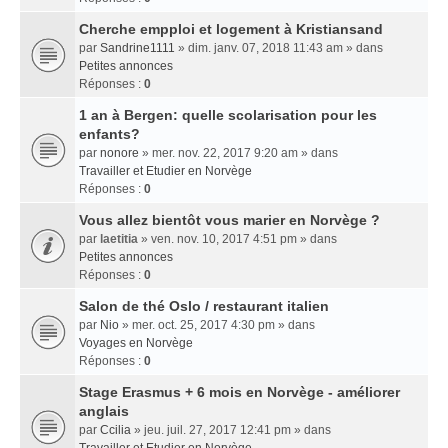
Cherche empploi et logement à Kristiansand
par
Sandrine1111
» dim. janv. 07, 2018 11:43 am » dans
Petites annonces
Réponses :
0
1 an à Bergen: quelle scolarisation pour les
enfants?
par
nonore
» mer. nov. 22, 2017 9:20 am » dans
Travailler et Etudier en Norvège
Réponses :
0
Vous allez bientôt vous marier en Norvège ?
par
laetitia
» ven. nov. 10, 2017 4:51 pm » dans
Petites annonces
Réponses :
0
Salon de thé Oslo / restaurant italien
par
Nio
» mer. oct. 25, 2017 4:30 pm » dans
Voyages en Norvège
Réponses :
0
Stage Erasmus + 6 mois en Norvège - améliorer
anglais
par
Ccilia
» jeu. juil. 27, 2017 12:41 pm » dans