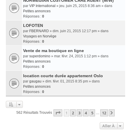
NORWEGIAN CUSTOMER CARE AGENT (M/W)
par
VIP International
» jeu. juin 25, 2015 8:36 am » dans
Petites annonces
Réponses :
0
LOFOTEN
par
FBERNARD
» dim. juin 21, 2015 12:17 pm » dans
Voyages en Norvège
Réponses :
0
Vente de ma boutique en ligne
par
superdomino
» mar. févr. 24, 2015 1:12 pm » dans
Petites annonces
Réponses :
0
location courte durée appartement Oslo
par
gaugau
» dim. févr. 01, 2015 8:35 pm » dans
Petites annonces
Réponses :
0
Page
1
Sur
12
1
2
3
4
5
12
Suivant
562 Résultats Trouvés
…
Aller À