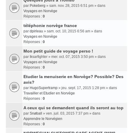
Quelques jours a Tromso
par
Pokeberg
» sam. nov. 28, 2015 6:51 pm » dans
Voyages en Norvège
Réponses :
0
téléphonie norvège france
par
dpirleau
» sam. oct. 10, 2015 6:56 am » dans
Voyages en Norvège
Réponses :
0
Mon petit guide de voyage perso !
par
Iksarfighter
» mer. oct. 07, 2015 3:50 pm » dans
Voyages en Norvège
Réponses :
0
Etudier la menuiserie en Norvège? Possible? Des
avis?
par
HugoSupertramp
» jeu. sept. 17, 2015 1:28 pm » dans
Travailler et Etudier en Norvège
Réponses :
0
A ceux qui se demandent quand ils seront au top
par
Snøball
» ven. juil. 03, 2015 7:37 pm » dans
Apprendre le Norvégien
Réponses :
0