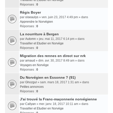
Travailler et Etudier en Norvège
Réponses :
0
Régis Boyer
par
oiseaulys
» ven. juin 23, 2017 4:49 pm » dans
Apprendre le Norvégien
Réponses :
0
La nourriture à Bergen
par
Automn
» jeu. mai 11, 2017 6:14 pm » dans
Travailler et Etudier en Norvège
Réponses :
0
Migration des rennes en direct sur nrk
par
arnaud
» dim. avr. 30, 2017 8:49 am » dans
Voyages en Norvège
Réponses :
0
Du Norvégien en Essonne ? (91)
par
Ghozgul
» sam. mars 18, 2017 1:31 am » dans
Petites annonces
Réponses :
0
J'ai trouvé la Franc-maçonnerie norvégienne
par
Callyan
» mer. janv. 18, 2017 10:11 am » dans
Travailler et Etudier en Norvège