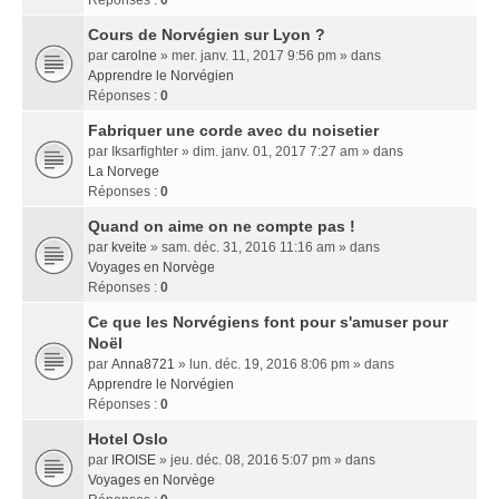
Réponses :
0
Cours de Norvégien sur Lyon ?
par
carolne
» mer. janv. 11, 2017 9:56 pm » dans
Apprendre le Norvégien
Réponses :
0
Fabriquer une corde avec du noisetier
par
Iksarfighter
» dim. janv. 01, 2017 7:27 am » dans
La Norvege
Réponses :
0
Quand on aime on ne compte pas !
par
kveite
» sam. déc. 31, 2016 11:16 am » dans
Voyages en Norvège
Réponses :
0
Ce que les Norvégiens font pour s'amuser pour
Noël
par
Anna8721
» lun. déc. 19, 2016 8:06 pm » dans
Apprendre le Norvégien
Réponses :
0
Hotel Oslo
par
IROISE
» jeu. déc. 08, 2016 5:07 pm » dans
Voyages en Norvège