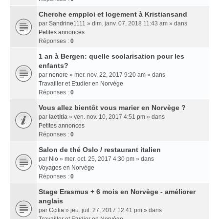
Cherche empploi et logement à Kristiansand
par
Sandrine1111
» dim. janv. 07, 2018 11:43 am » dans
Petites annonces
Réponses :
0
1 an à Bergen: quelle scolarisation pour les
enfants?
par
nonore
» mer. nov. 22, 2017 9:20 am » dans
Travailler et Etudier en Norvège
Réponses :
0
Vous allez bientôt vous marier en Norvège ?
par
laetitia
» ven. nov. 10, 2017 4:51 pm » dans
Petites annonces
Réponses :
0
Salon de thé Oslo / restaurant italien
par
Nio
» mer. oct. 25, 2017 4:30 pm » dans
Voyages en Norvège
Réponses :
0
Stage Erasmus + 6 mois en Norvège - améliorer
anglais
par
Ccilia
» jeu. juil. 27, 2017 12:41 pm » dans