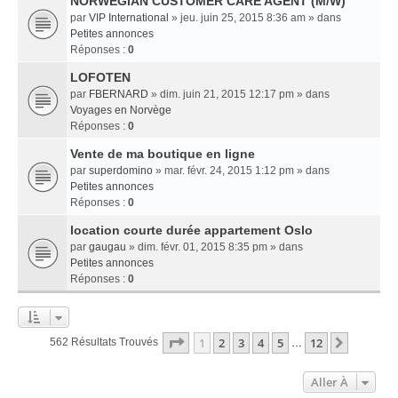
NORWEGIAN CUSTOMER CARE AGENT (M/W)
par
VIP International
» jeu. juin 25, 2015 8:36 am » dans
Petites annonces
Réponses :
0
LOFOTEN
par
FBERNARD
» dim. juin 21, 2015 12:17 pm » dans
Voyages en Norvège
Réponses :
0
Vente de ma boutique en ligne
par
superdomino
» mar. févr. 24, 2015 1:12 pm » dans
Petites annonces
Réponses :
0
location courte durée appartement Oslo
par
gaugau
» dim. févr. 01, 2015 8:35 pm » dans
Petites annonces
Réponses :
0
Page
1
Sur
12
1
2
3
4
5
12
Suivant
562 Résultats Trouvés
…
Aller À