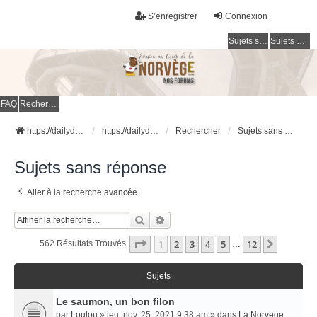
S’enregistrer
Connexion
Sujets sans réponse
Sujets actifs
FAQ
Rechercher
https://dailydigesthub.com
https://dailydigesthub.com
Rechercher
Sujets sans réponse
Sujets sans réponse
Aller à la recherche avancée
Rechercher
Recherche Avancée
Page
1
Sur
12
1
2
3
4
5
12
Suivant
562 Résultats Trouvés
…
Sujets
Le saumon, un bon filon
par
Loulou
» jeu. nov. 25, 2021 9:38 am » dans
La Norvege