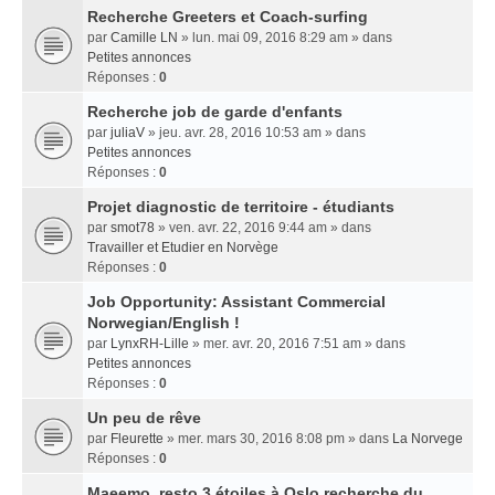
Recherche Greeters et Coach-surfing
par
Camille LN
» lun. mai 09, 2016 8:29 am » dans
Petites annonces
Réponses :
0
Recherche job de garde d'enfants
par
juliaV
» jeu. avr. 28, 2016 10:53 am » dans
Petites annonces
Réponses :
0
Projet diagnostic de territoire - étudiants
par
smot78
» ven. avr. 22, 2016 9:44 am » dans
Travailler et Etudier en Norvège
Réponses :
0
Job Opportunity: Assistant Commercial
Norwegian/English !
par
LynxRH-Lille
» mer. avr. 20, 2016 7:51 am » dans
Petites annonces
Réponses :
0
Un peu de rêve
par
Fleurette
» mer. mars 30, 2016 8:08 pm » dans
La Norvege
Réponses :
0
Maeemo, resto 3 étoiles à Oslo recherche du