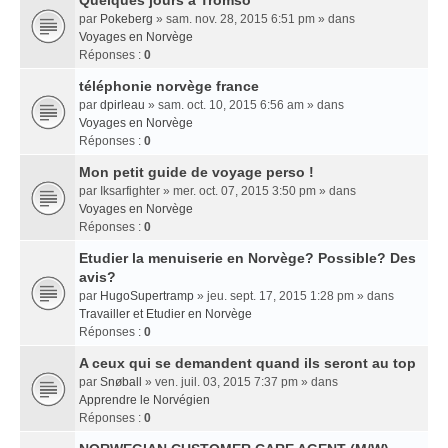
Quelques jours a Tromso
par
Pokeberg
» sam. nov. 28, 2015 6:51 pm » dans
Voyages en Norvège
Réponses :
0
téléphonie norvège france
par
dpirleau
» sam. oct. 10, 2015 6:56 am » dans
Voyages en Norvège
Réponses :
0
Mon petit guide de voyage perso !
par
Iksarfighter
» mer. oct. 07, 2015 3:50 pm » dans
Voyages en Norvège
Réponses :
0
Etudier la menuiserie en Norvège? Possible? Des
avis?
par
HugoSupertramp
» jeu. sept. 17, 2015 1:28 pm » dans
Travailler et Etudier en Norvège
Réponses :
0
A ceux qui se demandent quand ils seront au top
par
Snøball
» ven. juil. 03, 2015 7:37 pm » dans
Apprendre le Norvégien
Réponses :
0