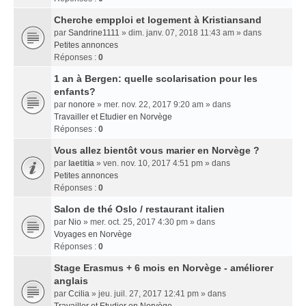
Cherche empploi et logement à Kristiansand
par
Sandrine1111
» dim. janv. 07, 2018 11:43 am » dans
Petites annonces
Réponses :
0
1 an à Bergen: quelle scolarisation pour les
enfants?
par
nonore
» mer. nov. 22, 2017 9:20 am » dans
Travailler et Etudier en Norvège
Réponses :
0
Vous allez bientôt vous marier en Norvège ?
par
laetitia
» ven. nov. 10, 2017 4:51 pm » dans
Petites annonces
Réponses :
0
Salon de thé Oslo / restaurant italien
par
Nio
» mer. oct. 25, 2017 4:30 pm » dans
Voyages en Norvège
Réponses :
0
Stage Erasmus + 6 mois en Norvège - améliorer
anglais
par
Ccilia
» jeu. juil. 27, 2017 12:41 pm » dans