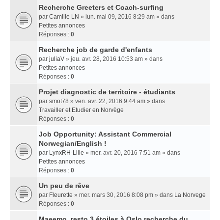
Recherche Greeters et Coach-surfing
par
Camille LN
» lun. mai 09, 2016 8:29 am » dans
Petites annonces
Réponses :
0
Recherche job de garde d'enfants
par
juliaV
» jeu. avr. 28, 2016 10:53 am » dans
Petites annonces
Réponses :
0
Projet diagnostic de territoire - étudiants
par
smot78
» ven. avr. 22, 2016 9:44 am » dans
Travailler et Etudier en Norvège
Réponses :
0
Job Opportunity: Assistant Commercial
Norwegian/English !
par
LynxRH-Lille
» mer. avr. 20, 2016 7:51 am » dans
Petites annonces
Réponses :
0
Un peu de rêve
par
Fleurette
» mer. mars 30, 2016 8:08 pm » dans
La Norvege
Réponses :
0
Maeemo, resto 3 étoiles à Oslo recherche du