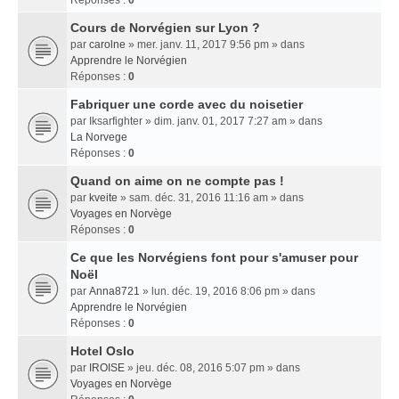
Réponses :
0
Cours de Norvégien sur Lyon ?
par
carolne
» mer. janv. 11, 2017 9:56 pm » dans
Apprendre le Norvégien
Réponses :
0
Fabriquer une corde avec du noisetier
par
Iksarfighter
» dim. janv. 01, 2017 7:27 am » dans
La Norvege
Réponses :
0
Quand on aime on ne compte pas !
par
kveite
» sam. déc. 31, 2016 11:16 am » dans
Voyages en Norvège
Réponses :
0
Ce que les Norvégiens font pour s'amuser pour
Noël
par
Anna8721
» lun. déc. 19, 2016 8:06 pm » dans
Apprendre le Norvégien
Réponses :
0
Hotel Oslo
par
IROISE
» jeu. déc. 08, 2016 5:07 pm » dans
Voyages en Norvège