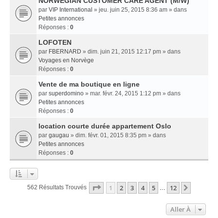
NORWEGIAN CUSTOMER CARE AGENT (M/W)
par
VIP International
» jeu. juin 25, 2015 8:36 am » dans
Petites annonces
Réponses :
0
LOFOTEN
par
FBERNARD
» dim. juin 21, 2015 12:17 pm » dans
Voyages en Norvège
Réponses :
0
Vente de ma boutique en ligne
par
superdomino
» mar. févr. 24, 2015 1:12 pm » dans
Petites annonces
Réponses :
0
location courte durée appartement Oslo
par
gaugau
» dim. févr. 01, 2015 8:35 pm » dans
Petites annonces
Réponses :
0
Page
1
Sur
12
1
2
3
4
5
12
Suivant
562 Résultats Trouvés
…
Aller À