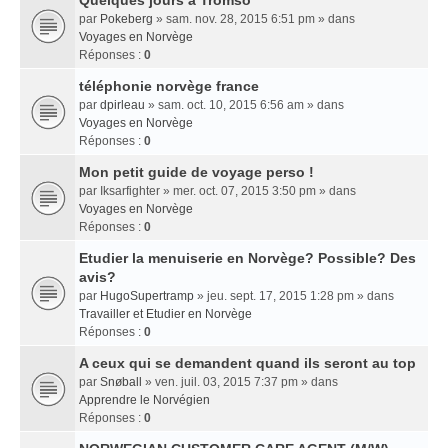
Quelques jours a Tromso
par
Pokeberg
» sam. nov. 28, 2015 6:51 pm » dans
Voyages en Norvège
Réponses :
0
téléphonie norvège france
par
dpirleau
» sam. oct. 10, 2015 6:56 am » dans
Voyages en Norvège
Réponses :
0
Mon petit guide de voyage perso !
par
Iksarfighter
» mer. oct. 07, 2015 3:50 pm » dans
Voyages en Norvège
Réponses :
0
Etudier la menuiserie en Norvège? Possible? Des
avis?
par
HugoSupertramp
» jeu. sept. 17, 2015 1:28 pm » dans
Travailler et Etudier en Norvège
Réponses :
0
A ceux qui se demandent quand ils seront au top
par
Snøball
» ven. juil. 03, 2015 7:37 pm » dans
Apprendre le Norvégien
Réponses :
0