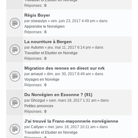
Travailler et Etudier en Norvège
Réponses :
0
Régis Boyer
par
oiseaulys
» ven. juin 23, 2017 4:49 pm » dans
Apprendre le Norvégien
Réponses :
0
La nourriture à Bergen
par
Automn
» jeu. mai 11, 2017 6:14 pm » dans
Travailler et Etudier en Norvège
Réponses :
0
Migration des rennes en direct sur nrk
par
arnaud
» dim. avr. 30, 2017 8:49 am » dans
Voyages en Norvège
Réponses :
0
Du Norvégien en Essonne ? (91)
par
Ghozgul
» sam. mars 18, 2017 1:31 am » dans
Petites annonces
Réponses :
0
J'ai trouvé la Franc-maçonnerie norvégienne
par
Callyan
» mer. janv. 18, 2017 10:11 am » dans
Travailler et Etudier en Norvège