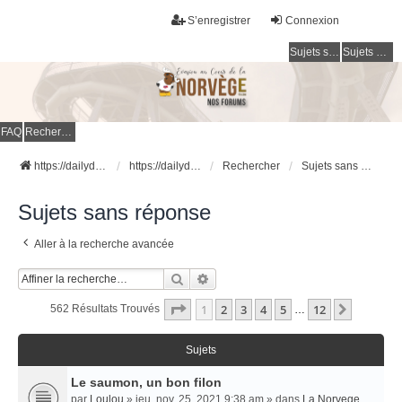
S’enregistrer
Connexion
Sujets sans réponse
Sujets actifs
FAQ
Rechercher
https://dailydigesthub.com
https://dailydigesthub.com
Rechercher
Sujets sans réponse
Sujets sans réponse
Aller à la recherche avancée
Rechercher
Recherche Avancée
Page
1
Sur
12
1
2
3
4
5
12
Suivant
562 Résultats Trouvés
…
Sujets
Le saumon, un bon filon
par
Loulou
» jeu. nov. 25, 2021 9:38 am » dans
La Norvege