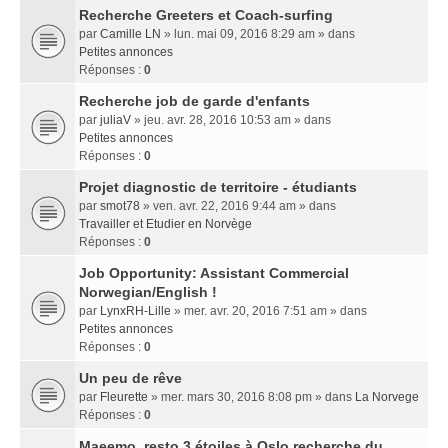
Recherche Greeters et Coach-surfing
par
Camille LN
» lun. mai 09, 2016 8:29 am » dans
Petites annonces
Réponses :
0
Recherche job de garde d'enfants
par
juliaV
» jeu. avr. 28, 2016 10:53 am » dans
Petites annonces
Réponses :
0
Projet diagnostic de territoire - étudiants
par
smot78
» ven. avr. 22, 2016 9:44 am » dans
Travailler et Etudier en Norvège
Réponses :
0
Job Opportunity: Assistant Commercial
Norwegian/English !
par
LynxRH-Lille
» mer. avr. 20, 2016 7:51 am » dans
Petites annonces
Réponses :
0
Un peu de rêve
par
Fleurette
» mer. mars 30, 2016 8:08 pm » dans
La Norvege
Réponses :
0
Maeemo, resto 3 étoiles à Oslo recherche du