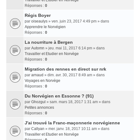
Travailler et Etudier en Norvège
Réponses :
0
Régis Boyer
par
oiseaulys
» ven. juin 23, 2017 4:49 pm » dans
Apprendre le Norvégien
Réponses :
0
La nourriture à Bergen
par
Automn
» jeu. mai 11, 2017 6:14 pm » dans
Travailler et Etudier en Norvège
Réponses :
0
Migration des rennes en direct sur nrk
par
arnaud
» dim. avr. 30, 2017 8:49 am » dans
Voyages en Norvège
Réponses :
0
Du Norvégien en Essonne ? (91)
par
Ghozgul
» sam. mars 18, 2017 1:31 am » dans
Petites annonces
Réponses :
0
J'ai trouvé la Franc-maçonnerie norvégienne
par
Callyan
» mer. janv. 18, 2017 10:11 am » dans
Travailler et Etudier en Norvège