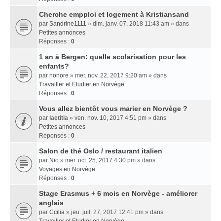
Cherche empploi et logement à Kristiansand
par
Sandrine1111
» dim. janv. 07, 2018 11:43 am » dans
Petites annonces
Réponses :
0
1 an à Bergen: quelle scolarisation pour les
enfants?
par
nonore
» mer. nov. 22, 2017 9:20 am » dans
Travailler et Etudier en Norvège
Réponses :
0
Vous allez bientôt vous marier en Norvège ?
par
laetitia
» ven. nov. 10, 2017 4:51 pm » dans
Petites annonces
Réponses :
0
Salon de thé Oslo / restaurant italien
par
Nio
» mer. oct. 25, 2017 4:30 pm » dans
Voyages en Norvège
Réponses :
0
Stage Erasmus + 6 mois en Norvège - améliorer
anglais
par
Ccilia
» jeu. juil. 27, 2017 12:41 pm » dans