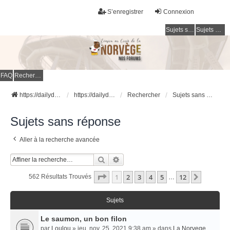
S’enregistrer
Connexion
Sujets sans réponse
Sujets actifs
FAQ
Rechercher
https://dailydigesthub.com
https://dailydigesthub.com
Rechercher
Sujets sans réponse
Sujets sans réponse
Aller à la recherche avancée
Rechercher
Recherche Avancée
Page
1
Sur
12
1
2
3
4
5
12
Suivant
562 Résultats Trouvés
…
Sujets
Le saumon, un bon filon
par
Loulou
» jeu. nov. 25, 2021 9:38 am » dans
La Norvege