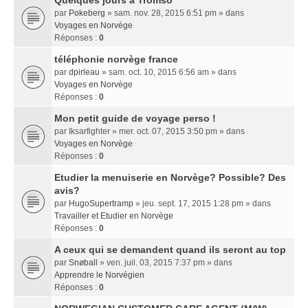
Quelques jours a Tromso
par
Pokeberg
» sam. nov. 28, 2015 6:51 pm » dans
Voyages en Norvège
Réponses :
0
téléphonie norvège france
par
dpirleau
» sam. oct. 10, 2015 6:56 am » dans
Voyages en Norvège
Réponses :
0
Mon petit guide de voyage perso !
par
Iksarfighter
» mer. oct. 07, 2015 3:50 pm » dans
Voyages en Norvège
Réponses :
0
Etudier la menuiserie en Norvège? Possible? Des
avis?
par
HugoSupertramp
» jeu. sept. 17, 2015 1:28 pm » dans
Travailler et Etudier en Norvège
Réponses :
0
A ceux qui se demandent quand ils seront au top
par
Snøball
» ven. juil. 03, 2015 7:37 pm » dans
Apprendre le Norvégien
Réponses :
0