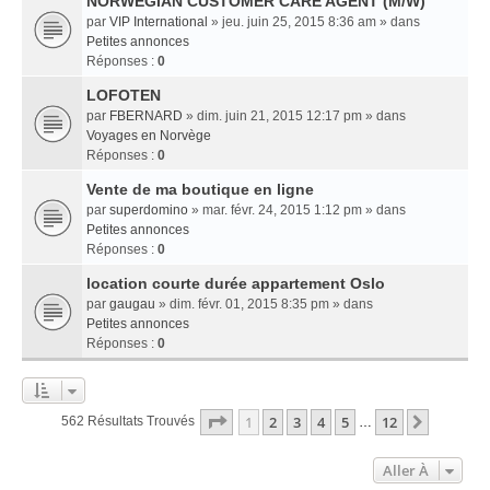
NORWEGIAN CUSTOMER CARE AGENT (M/W)
par
VIP International
» jeu. juin 25, 2015 8:36 am » dans
Petites annonces
Réponses :
0
LOFOTEN
par
FBERNARD
» dim. juin 21, 2015 12:17 pm » dans
Voyages en Norvège
Réponses :
0
Vente de ma boutique en ligne
par
superdomino
» mar. févr. 24, 2015 1:12 pm » dans
Petites annonces
Réponses :
0
location courte durée appartement Oslo
par
gaugau
» dim. févr. 01, 2015 8:35 pm » dans
Petites annonces
Réponses :
0
Page
1
Sur
12
1
2
3
4
5
12
Suivant
562 Résultats Trouvés
…
Aller À