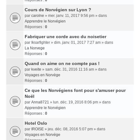
Réponses :
0
Cours de Norvégien sur Lyon ?
par
carolne
» mer. janv. 11, 2017 9:56 pm » dans
Apprendre le Norvégien
Réponses :
0
Fabriquer une corde avec du noisetier
par
Iksarfighter
» dim. janv. 01, 2017 7:27 am » dans
La Norvege
Réponses :
0
Quand on aime on ne compte pas !
par
kveite
» sam. déc. 31, 2016 11:16 am » dans
Voyages en Norvège
Réponses :
0
Ce que les Norvégiens font pour s'amuser pour
Noël
par
Anna8721
» lun. déc. 19, 2016 8:06 pm » dans
Apprendre le Norvégien
Réponses :
0
Hotel Oslo
par
IROISE
» jeu. déc. 08, 2016 5:07 pm » dans
Voyages en Norvège