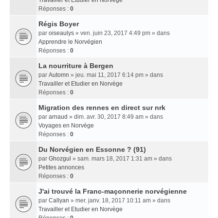
Travailler et Etudier en Norvège
Réponses :
0
Régis Boyer
par
oiseaulys
» ven. juin 23, 2017 4:49 pm » dans
Apprendre le Norvégien
Réponses :
0
La nourriture à Bergen
par
Automn
» jeu. mai 11, 2017 6:14 pm » dans
Travailler et Etudier en Norvège
Réponses :
0
Migration des rennes en direct sur nrk
par
arnaud
» dim. avr. 30, 2017 8:49 am » dans
Voyages en Norvège
Réponses :
0
Du Norvégien en Essonne ? (91)
par
Ghozgul
» sam. mars 18, 2017 1:31 am » dans
Petites annonces
Réponses :
0
J'ai trouvé la Franc-maçonnerie norvégienne
par
Callyan
» mer. janv. 18, 2017 10:11 am » dans
Travailler et Etudier en Norvège