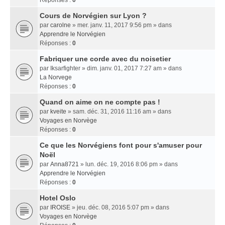
Réponses :
0
Cours de Norvégien sur Lyon ?
par
carolne
» mer. janv. 11, 2017 9:56 pm » dans
Apprendre le Norvégien
Réponses :
0
Fabriquer une corde avec du noisetier
par
Iksarfighter
» dim. janv. 01, 2017 7:27 am » dans
La Norvege
Réponses :
0
Quand on aime on ne compte pas !
par
kveite
» sam. déc. 31, 2016 11:16 am » dans
Voyages en Norvège
Réponses :
0
Ce que les Norvégiens font pour s'amuser pour
Noël
par
Anna8721
» lun. déc. 19, 2016 8:06 pm » dans
Apprendre le Norvégien
Réponses :
0
Hotel Oslo
par
IROISE
» jeu. déc. 08, 2016 5:07 pm » dans
Voyages en Norvège