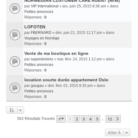
NORWEGIAN CUSTOMER CARE AGENT (M/W)
par
VIP International
» jeu. juin 25, 2015 8:36 am » dans
Petites annonces
Réponses :
0
LOFOTEN
par
FBERNARD
» dim. juin 21, 2015 12:17 pm » dans
Voyages en Norvège
Réponses :
0
Vente de ma boutique en ligne
par
superdomino
» mar. févr. 24, 2015 1:12 pm » dans
Petites annonces
Réponses :
0
location courte durée appartement Oslo
par
gaugau
» dim. févr. 01, 2015 8:35 pm » dans
Petites annonces
Réponses :
0
Page
1
Sur
12
1
2
3
4
5
12
Suivant
562 Résultats Trouvés
…
Aller À