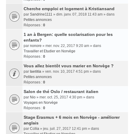
Cherche empploi et logement à Kristiansand
par
Sandrine1111
» dim. janv. 07, 2018 11:43 am » dans
Petites annonces
Réponses :
0
1 an à Bergen: quelle scolarisation pour les
enfants?
par
nonore
» mer. nov. 22, 2017 9:20 am » dans
Travailler et Etudier en Norvège
Réponses :
0
Vous allez bientôt vous marier en Norvège ?
par
laetitia
» ven. nov. 10, 2017 4:51 pm » dans
Petites annonces
Réponses :
0
Salon de thé Oslo / restaurant italien
par
Nio
» mer. oct. 25, 2017 4:30 pm » dans
Voyages en Norvège
Réponses :
0
Stage Erasmus + 6 mois en Norvège - améliorer
anglais
par
Ccilia
» jeu. juil. 27, 2017 12:41 pm » dans