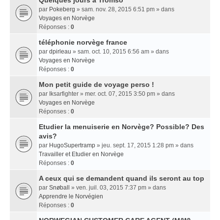
Quelques jours a Tromso
par
Pokeberg
» sam. nov. 28, 2015 6:51 pm » dans
Voyages en Norvège
Réponses :
0
téléphonie norvège france
par
dpirleau
» sam. oct. 10, 2015 6:56 am » dans
Voyages en Norvège
Réponses :
0
Mon petit guide de voyage perso !
par
Iksarfighter
» mer. oct. 07, 2015 3:50 pm » dans
Voyages en Norvège
Réponses :
0
Etudier la menuiserie en Norvège? Possible? Des
avis?
par
HugoSupertramp
» jeu. sept. 17, 2015 1:28 pm » dans
Travailler et Etudier en Norvège
Réponses :
0
A ceux qui se demandent quand ils seront au top
par
Snøball
» ven. juil. 03, 2015 7:37 pm » dans
Apprendre le Norvégien
Réponses :
0