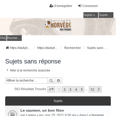
S’enregistrer
Connexion
Sujets sans réponse
Sujets actifs
FAQ
Rechercher
https://dailydigesthub.com
https://dailydigesthub.com
Rechercher
Sujets sans réponse
Sujets sans réponse
Aller à la recherche avancée
Rechercher
Recherche Avancée
Page
1
Sur
12
1
2
3
4
5
12
Suivant
562 Résultats Trouvés
…
Sujets
Le saumon, un bon filon
par
Loulou
» jeu. nov. 25, 2021 9:38 am » dans
La Norvege