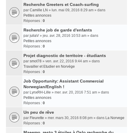
Recherche Greeters et Coach-surfing
par
Camille LN
» lun. mai 09, 2016 8:29 am » dans
Petites annonces
Réponses :
0
Recherche job de garde d'enfants
par
juliaV
» jeu. avr. 28, 2016 10:53 am » dans
Petites annonces
Réponses :
0
Projet diagnostic de territoire - étudiants
par
smot78
» ven. avr. 22, 2016 9:44 am » dans
Travailler et Etudier en Norvège
Réponses :
0
Job Opportunity: Assistant Commercial
Norwegian/English !
par
LynxRH-Lille
» mer. avr. 20, 2016 7:51 am » dans
Petites annonces
Réponses :
0
Un peu de rêve
par
Fleurette
» mer. mars 30, 2016 8:08 pm » dans
La Norvege
Réponses :
0
Maeemo, resto 3 étoiles à Oslo recherche du