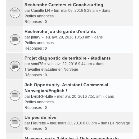
Recherche Greeters et Coach-surfing
par
Camille LN
» lun. mai 09, 2016 8:29 am » dans
Petites annonces
Réponses :
0
Recherche job de garde d'enfants
par
juliaV
» jeu. avr. 28, 2016 10:53 am » dans
Petites annonces
Réponses :
0
Projet diagnostic de territoire - étudiants
par
smot78
» ven. avr. 22, 2016 9:44 am » dans
Travailler et Etudier en Norvège
Réponses :
0
Job Opportunity: Assistant Commercial
Norwegian/English !
par
LynxRH-Lille
» mer. avr. 20, 2016 7:51 am » dans
Petites annonces
Réponses :
0
Un peu de rêve
par
Fleurette
» mer. mars 30, 2016 8:08 pm » dans
La Norvege
Réponses :
0
Maeemo, resto 3 étoiles à Oslo recherche du