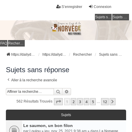
S’enregistrer
Connexion
Sujets sans réponse
Sujets actifs
FAQ
Rechercher
https://dailydigesthub.com
https://dailydigesthub.com
Rechercher
Sujets sans réponse
Sujets sans réponse
Aller à la recherche avancée
Rechercher
Recherche Avancée
Page
1
Sur
12
1
2
3
4
5
12
Suivant
562 Résultats Trouvés
…
Sujets
Le saumon, un bon filon
par
Loulou
» jeu. nov. 25, 2021 9:38 am » dans
La Norvege