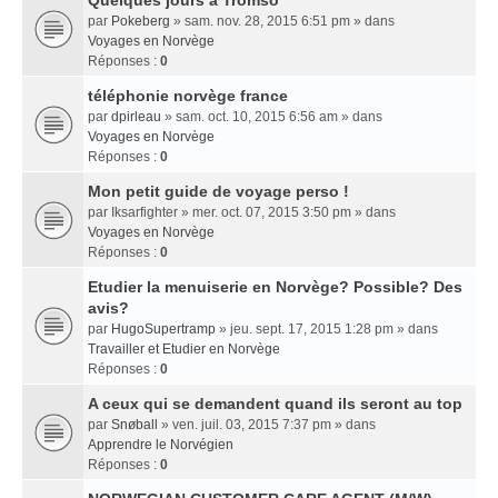
Quelques jours a Tromso
par
Pokeberg
» sam. nov. 28, 2015 6:51 pm » dans
Voyages en Norvège
Réponses :
0
téléphonie norvège france
par
dpirleau
» sam. oct. 10, 2015 6:56 am » dans
Voyages en Norvège
Réponses :
0
Mon petit guide de voyage perso !
par
Iksarfighter
» mer. oct. 07, 2015 3:50 pm » dans
Voyages en Norvège
Réponses :
0
Etudier la menuiserie en Norvège? Possible? Des
avis?
par
HugoSupertramp
» jeu. sept. 17, 2015 1:28 pm » dans
Travailler et Etudier en Norvège
Réponses :
0
A ceux qui se demandent quand ils seront au top
par
Snøball
» ven. juil. 03, 2015 7:37 pm » dans
Apprendre le Norvégien
Réponses :
0