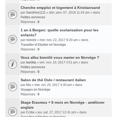
Cherche empploi et logement à Kristiansand
par
Sandrine1111
» dim. janv. 07, 2018 11:43 am » dans
Petites annonces
Réponses :
0
1 an à Bergen: quelle scolarisation pour les
enfants?
par
nonore
» mer. nov. 22, 2017 9:20 am » dans
Travailler et Etudier en Norvège
Réponses :
0
Vous allez bientôt vous marier en Norvège ?
par
laetitia
» ven. nov. 10, 2017 4:51 pm » dans
Petites annonces
Réponses :
0
Salon de thé Oslo / restaurant italien
par
Nio
» mer. oct. 25, 2017 4:30 pm » dans
Voyages en Norvège
Réponses :
0
Stage Erasmus + 6 mois en Norvège - améliorer
anglais
par
Ccilia
» jeu. juil. 27, 2017 12:41 pm » dans