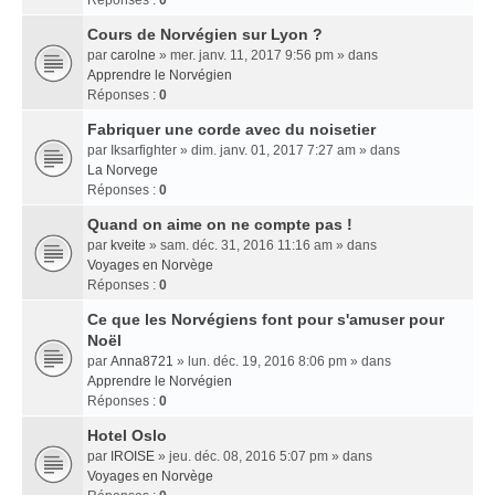
Réponses :
0
Cours de Norvégien sur Lyon ?
par
carolne
» mer. janv. 11, 2017 9:56 pm » dans
Apprendre le Norvégien
Réponses :
0
Fabriquer une corde avec du noisetier
par
Iksarfighter
» dim. janv. 01, 2017 7:27 am » dans
La Norvege
Réponses :
0
Quand on aime on ne compte pas !
par
kveite
» sam. déc. 31, 2016 11:16 am » dans
Voyages en Norvège
Réponses :
0
Ce que les Norvégiens font pour s'amuser pour
Noël
par
Anna8721
» lun. déc. 19, 2016 8:06 pm » dans
Apprendre le Norvégien
Réponses :
0
Hotel Oslo
par
IROISE
» jeu. déc. 08, 2016 5:07 pm » dans
Voyages en Norvège