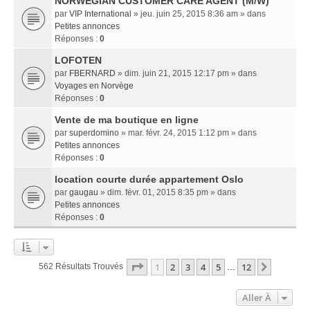
NORWEGIAN CUSTOMER CARE AGENT (M/W)
par
VIP International
» jeu. juin 25, 2015 8:36 am » dans
Petites annonces
Réponses :
0
LOFOTEN
par
FBERNARD
» dim. juin 21, 2015 12:17 pm » dans
Voyages en Norvège
Réponses :
0
Vente de ma boutique en ligne
par
superdomino
» mar. févr. 24, 2015 1:12 pm » dans
Petites annonces
Réponses :
0
location courte durée appartement Oslo
par
gaugau
» dim. févr. 01, 2015 8:35 pm » dans
Petites annonces
Réponses :
0
Page
1
Sur
12
1
2
3
4
5
12
Suivant
562 Résultats Trouvés
…
Aller À