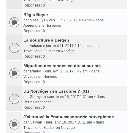
Travailler et Etudier en Norvège
Réponses :
0
Régis Boyer
par
oiseaulys
» ven. juin 23, 2017 4:49 pm » dans
Apprendre le Norvégien
Réponses :
0
La nourriture à Bergen
par
Automn
» jeu. mai 11, 2017 6:14 pm » dans
Travailler et Etudier en Norvège
Réponses :
0
Migration des rennes en direct sur nrk
par
arnaud
» dim. avr. 30, 2017 8:49 am » dans
Voyages en Norvège
Réponses :
0
Du Norvégien en Essonne ? (91)
par
Ghozgul
» sam. mars 18, 2017 1:31 am » dans
Petites annonces
Réponses :
0
J'ai trouvé la Franc-maçonnerie norvégienne
par
Callyan
» mer. janv. 18, 2017 10:11 am » dans
Travailler et Etudier en Norvège