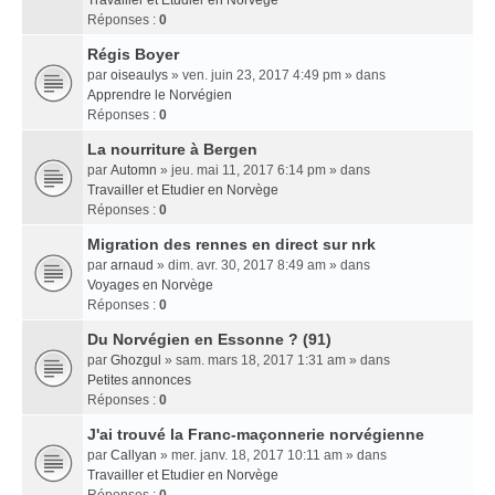
Travailler et Etudier en Norvège
Réponses :
0
Régis Boyer
par
oiseaulys
» ven. juin 23, 2017 4:49 pm » dans
Apprendre le Norvégien
Réponses :
0
La nourriture à Bergen
par
Automn
» jeu. mai 11, 2017 6:14 pm » dans
Travailler et Etudier en Norvège
Réponses :
0
Migration des rennes en direct sur nrk
par
arnaud
» dim. avr. 30, 2017 8:49 am » dans
Voyages en Norvège
Réponses :
0
Du Norvégien en Essonne ? (91)
par
Ghozgul
» sam. mars 18, 2017 1:31 am » dans
Petites annonces
Réponses :
0
J'ai trouvé la Franc-maçonnerie norvégienne
par
Callyan
» mer. janv. 18, 2017 10:11 am » dans
Travailler et Etudier en Norvège