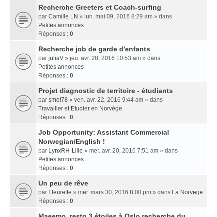
Recherche Greeters et Coach-surfing
par
Camille LN
» lun. mai 09, 2016 8:29 am » dans
Petites annonces
Réponses :
0
Recherche job de garde d'enfants
par
juliaV
» jeu. avr. 28, 2016 10:53 am » dans
Petites annonces
Réponses :
0
Projet diagnostic de territoire - étudiants
par
smot78
» ven. avr. 22, 2016 9:44 am » dans
Travailler et Etudier en Norvège
Réponses :
0
Job Opportunity: Assistant Commercial
Norwegian/English !
par
LynxRH-Lille
» mer. avr. 20, 2016 7:51 am » dans
Petites annonces
Réponses :
0
Un peu de rêve
par
Fleurette
» mer. mars 30, 2016 8:08 pm » dans
La Norvege
Réponses :
0
Maeemo, resto 3 étoiles à Oslo recherche du