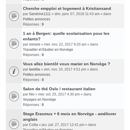
Cherche empploi et logement à Kristiansand
par
Sandrine1111
» dim. janv. 07, 2018 11:43 am » dans
Petites annonces
Réponses :
0
1 an à Bergen: quelle scolarisation pour les
enfants?
par
nonore
» mer. nov. 22, 2017 9:20 am » dans
Travailler et Etudier en Norvège
Réponses :
0
Vous allez bientôt vous marier en Norvège ?
par
laetitia
» ven. nov. 10, 2017 4:51 pm » dans
Petites annonces
Réponses :
0
Salon de thé Oslo / restaurant italien
par
Nio
» mer. oct. 25, 2017 4:30 pm » dans
Voyages en Norvège
Réponses :
0
Stage Erasmus + 6 mois en Norvège - améliorer
anglais
par
Ccilia
» jeu. juil. 27, 2017 12:41 pm » dans