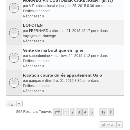
NORWEGIAN CUSTOMER CARE AGENT (M/W)
par
VIP International
» jeu. juin 25, 2015 8:36 am » dans
Petites annonces
Réponses :
0
LOFOTEN
par
FBERNARD
» dim. juin 21, 2015 12:17 pm » dans
Voyages en Norvège
Réponses :
0
Vente de ma boutique en ligne
par
superdomino
» mar. févr. 24, 2015 1:12 pm » dans
Petites annonces
Réponses :
0
location courte durée appartement Oslo
par
gaugau
» dim. févr. 01, 2015 8:35 pm » dans
Petites annonces
Réponses :
0
Page
1
Sur
12
1
2
3
4
5
12
Suivant
562 Résultats Trouvés
…
Aller À