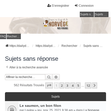
S’enregistrer
Connexion
Sujets sans réponse
Sujets actifs
FAQ
Rechercher
https://dailydigesthub.com
https://dailydigesthub.com
Rechercher
Sujets sans réponse
Sujets sans réponse
Aller à la recherche avancée
Rechercher
Recherche Avancée
Page
1
Sur
12
1
2
3
4
5
12
Suivant
562 Résultats Trouvés
…
Sujets
Le saumon, un bon filon
par
Loulou
» jeu. nov. 25, 2021 9:38 am » dans
La Norvege