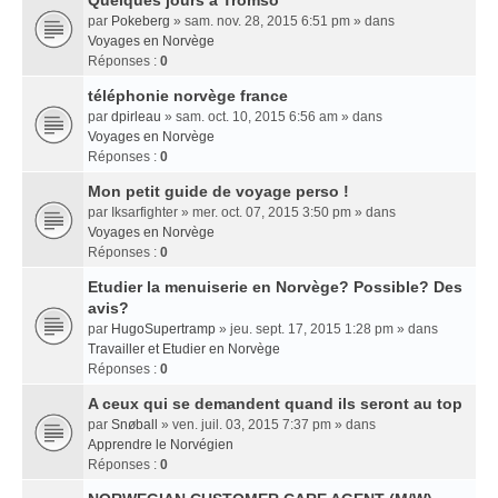
Quelques jours a Tromso
par
Pokeberg
» sam. nov. 28, 2015 6:51 pm » dans
Voyages en Norvège
Réponses :
0
téléphonie norvège france
par
dpirleau
» sam. oct. 10, 2015 6:56 am » dans
Voyages en Norvège
Réponses :
0
Mon petit guide de voyage perso !
par
Iksarfighter
» mer. oct. 07, 2015 3:50 pm » dans
Voyages en Norvège
Réponses :
0
Etudier la menuiserie en Norvège? Possible? Des
avis?
par
HugoSupertramp
» jeu. sept. 17, 2015 1:28 pm » dans
Travailler et Etudier en Norvège
Réponses :
0
A ceux qui se demandent quand ils seront au top
par
Snøball
» ven. juil. 03, 2015 7:37 pm » dans
Apprendre le Norvégien
Réponses :
0