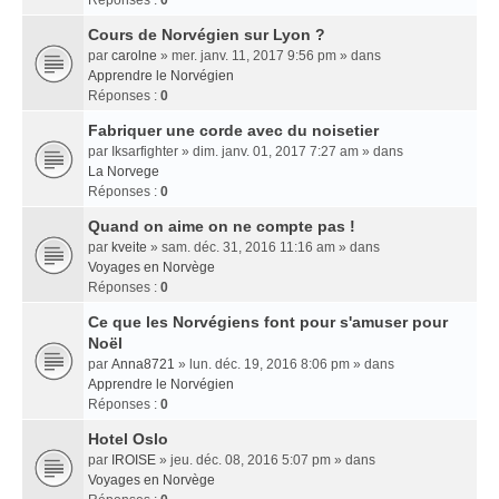
Réponses :
0
Cours de Norvégien sur Lyon ?
par
carolne
» mer. janv. 11, 2017 9:56 pm » dans
Apprendre le Norvégien
Réponses :
0
Fabriquer une corde avec du noisetier
par
Iksarfighter
» dim. janv. 01, 2017 7:27 am » dans
La Norvege
Réponses :
0
Quand on aime on ne compte pas !
par
kveite
» sam. déc. 31, 2016 11:16 am » dans
Voyages en Norvège
Réponses :
0
Ce que les Norvégiens font pour s'amuser pour
Noël
par
Anna8721
» lun. déc. 19, 2016 8:06 pm » dans
Apprendre le Norvégien
Réponses :
0
Hotel Oslo
par
IROISE
» jeu. déc. 08, 2016 5:07 pm » dans
Voyages en Norvège