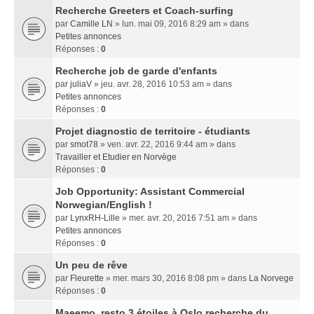
Recherche Greeters et Coach-surfing
par
Camille LN
» lun. mai 09, 2016 8:29 am » dans
Petites annonces
Réponses :
0
Recherche job de garde d'enfants
par
juliaV
» jeu. avr. 28, 2016 10:53 am » dans
Petites annonces
Réponses :
0
Projet diagnostic de territoire - étudiants
par
smot78
» ven. avr. 22, 2016 9:44 am » dans
Travailler et Etudier en Norvège
Réponses :
0
Job Opportunity: Assistant Commercial
Norwegian/English !
par
LynxRH-Lille
» mer. avr. 20, 2016 7:51 am » dans
Petites annonces
Réponses :
0
Un peu de rêve
par
Fleurette
» mer. mars 30, 2016 8:08 pm » dans
La Norvege
Réponses :
0
Maeemo, resto 3 étoiles à Oslo recherche du