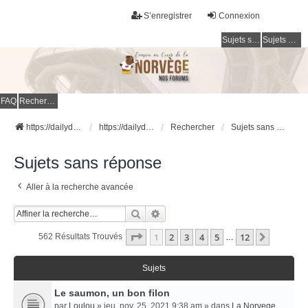
S’enregistrer
Connexion
Sujets sans réponse
Sujets actifs
FAQ
Rechercher
https://dailydigesthub.com
https://dailydigesthub.com
Rechercher
Sujets sans réponse
Sujets sans réponse
Aller à la recherche avancée
Rechercher
Recherche Avancée
Page
1
Sur
12
1
2
3
4
5
12
Suivant
562 Résultats Trouvés
…
Sujets
Le saumon, un bon filon
par
Loulou
» jeu. nov. 25, 2021 9:38 am » dans
La Norvege