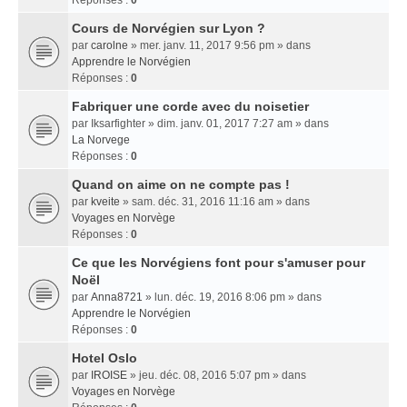
Réponses :
0
Cours de Norvégien sur Lyon ?
par
carolne
» mer. janv. 11, 2017 9:56 pm » dans
Apprendre le Norvégien
Réponses :
0
Fabriquer une corde avec du noisetier
par
Iksarfighter
» dim. janv. 01, 2017 7:27 am » dans
La Norvege
Réponses :
0
Quand on aime on ne compte pas !
par
kveite
» sam. déc. 31, 2016 11:16 am » dans
Voyages en Norvège
Réponses :
0
Ce que les Norvégiens font pour s'amuser pour
Noël
par
Anna8721
» lun. déc. 19, 2016 8:06 pm » dans
Apprendre le Norvégien
Réponses :
0
Hotel Oslo
par
IROISE
» jeu. déc. 08, 2016 5:07 pm » dans
Voyages en Norvège