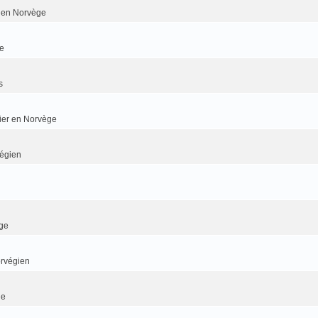
er en Norvège
e
s
dier en Norvège
végien
ge
orvégien
ge