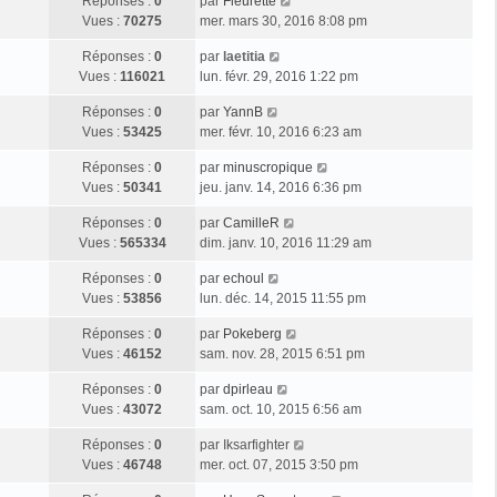
Réponses :
0
par
Fleurette
Vues :
70275
mer. mars 30, 2016 8:08 pm
Réponses :
0
par
laetitia
Vues :
116021
lun. févr. 29, 2016 1:22 pm
Réponses :
0
par
YannB
Vues :
53425
mer. févr. 10, 2016 6:23 am
Réponses :
0
par
minuscropique
Vues :
50341
jeu. janv. 14, 2016 6:36 pm
Réponses :
0
par
CamilleR
Vues :
565334
dim. janv. 10, 2016 11:29 am
Réponses :
0
par
echoul
Vues :
53856
lun. déc. 14, 2015 11:55 pm
Réponses :
0
par
Pokeberg
Vues :
46152
sam. nov. 28, 2015 6:51 pm
Réponses :
0
par
dpirleau
Vues :
43072
sam. oct. 10, 2015 6:56 am
Réponses :
0
par
Iksarfighter
Vues :
46748
mer. oct. 07, 2015 3:50 pm