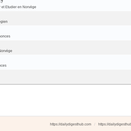
s?
r et Etudier en Norvège
égien
nonces
Norvège
nces
https://dailydigesthub.com
https://dailydigesth