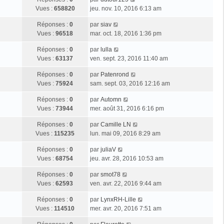
Vues :
658820
jeu. nov. 10, 2016 6:13 am
Réponses :
0
par
siav
Vues :
96518
mar. oct. 18, 2016 1:36 pm
Réponses :
0
par
lulla
Vues :
63137
ven. sept. 23, 2016 11:40 am
Réponses :
0
par
Patenrond
Vues :
75924
sam. sept. 03, 2016 12:16 am
Réponses :
0
par
Automn
Vues :
73944
mer. août 31, 2016 6:16 pm
Réponses :
0
par
Camille LN
Vues :
115235
lun. mai 09, 2016 8:29 am
Réponses :
0
par
juliaV
Vues :
68754
jeu. avr. 28, 2016 10:53 am
Réponses :
0
par
smot78
Vues :
62593
ven. avr. 22, 2016 9:44 am
Réponses :
0
par
LynxRH-Lille
Vues :
114510
mer. avr. 20, 2016 7:51 am