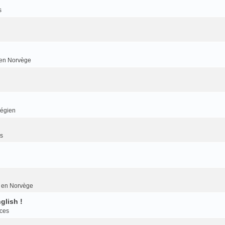
s
r en Norvège
végien
es
er en Norvège
glish !
nces