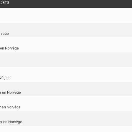
UJETS
rvège
r en Norvège
rvégien
ier en Norvège
er en Norvège
ier en Norvège