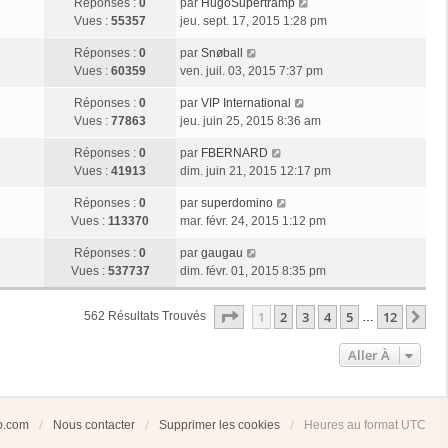
Réponses :
0
par
HugoSupertramp
Vues :
55357
jeu. sept. 17, 2015 1:28 pm
Réponses :
0
par
Snøball
Vues :
60359
ven. juil. 03, 2015 7:37 pm
Réponses :
0
par
VIP International
Vues :
77863
jeu. juin 25, 2015 8:36 am
Réponses :
0
par
FBERNARD
Vues :
41913
dim. juin 21, 2015 12:17 pm
Réponses :
0
par
superdomino
Vues :
113370
mar. févr. 24, 2015 1:12 pm
Réponses :
0
par
gaugau
Vues :
537737
dim. févr. 01, 2015 8:35 pm
Page
1
Sur
12
1
2
3
4
5
12
Su
562 Résultats Trouvés
…
Aller À
ub.com
Nous contacter
Supprimer les cookies
Heures au format
UTC