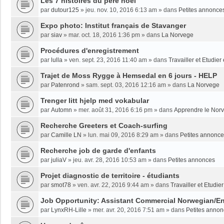
Les 7 histoires du père noël
par
dutour125
»
jeu. nov. 10, 2016 6:13 am
» dans
Petites annonce
Expo photo: Institut français de Stavanger
par
siav
»
mar. oct. 18, 2016 1:36 pm
» dans
La Norvege
Procédures d'enregistrement
par
lulla
»
ven. sept. 23, 2016 11:40 am
» dans
Travailler et Etudie
Trajet de Moss Rygge à Hemsedal en 6 jours - HELP
par
Patenrond
»
sam. sept. 03, 2016 12:16 am
» dans
La Norvege
Trenger litt hjelp med vokabular
par
Automn
»
mer. août 31, 2016 6:16 pm
» dans
Apprendre le Nor
Recherche Greeters et Coach-surfing
par
Camille LN
»
lun. mai 09, 2016 8:29 am
» dans
Petites annonc
Recherche job de garde d'enfants
par
juliaV
»
jeu. avr. 28, 2016 10:53 am
» dans
Petites annonces
Projet diagnostic de territoire - étudiants
par
smot78
»
ven. avr. 22, 2016 9:44 am
» dans
Travailler et Etudi
Job Opportunity: Assistant Commercial Norwegian/En
par
LynxRH-Lille
»
mer. avr. 20, 2016 7:51 am
» dans
Petites anno