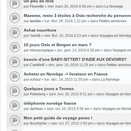
Un peu de rêve
par
Fleurette
»
mer. mars 30, 2016 8:08 pm
» dans
La Norvege
Maeemo, resto 3 étoiles à Oslo recherche du personne
par
laetitia
»
lun. févr. 29, 2016 1:22 pm
» dans
Petites annonces
Achat nourriture
par
YannB
»
mer. févr. 10, 2016 6:23 am
» dans
Voyages en Norvèg
10 jours Oslo et Bergen en mars ?
par
minuscropique
»
jeu. janv. 14, 2016 6:36 pm
» dans
Voyages e
besoin d'une BABY-SITTER? D'AIDE AUX DEVOIRS?
par
CamilleR
»
dim. janv. 10, 2016 11:29 am
» dans
Petites annonc
Acheter en Norvège -> livraison en France
par
echoul
»
lun. déc. 14, 2015 11:55 pm
» dans
La Norvege
Quelques jours a Tromso
par
Pokeberg
»
sam. nov. 28, 2015 6:51 pm
» dans
Voyages en No
téléphonie norvège france
par
dpirleau
»
sam. oct. 10, 2015 6:56 am
» dans
Voyages en Norv
Mon petit guide de voyage perso !
par
Iksarfighter
»
mer. oct. 07, 2015 3:50 pm
» dans
Voyages en No