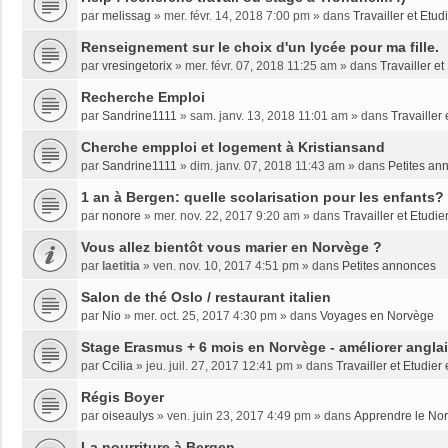
par
melissag
»
mer. févr. 14, 2018 7:00 pm
» dans
Travailler et Etu
Renseignement sur le choix d'un lycée pour ma fille.
par
vresingetorix
»
mer. févr. 07, 2018 11:25 am
» dans
Travailler e
Recherche Emploi
par
Sandrine1111
»
sam. janv. 13, 2018 11:01 am
» dans
Travailler
Cherche empploi et logement à Kristiansand
par
Sandrine1111
»
dim. janv. 07, 2018 11:43 am
» dans
Petites an
1 an à Bergen: quelle scolarisation pour les enfants?
par
nonore
»
mer. nov. 22, 2017 9:20 am
» dans
Travailler et Etudi
Vous allez bientôt vous marier en Norvège ?
par
laetitia
»
ven. nov. 10, 2017 4:51 pm
» dans
Petites annonces
Salon de thé Oslo / restaurant italien
par
Nio
»
mer. oct. 25, 2017 4:30 pm
» dans
Voyages en Norvège
Stage Erasmus + 6 mois en Norvège - améliorer angla
par
Ccilia
»
jeu. juil. 27, 2017 12:41 pm
» dans
Travailler et Etudie
Régis Boyer
par
oiseaulys
»
ven. juin 23, 2017 4:49 pm
» dans
Apprendre le No
La nourriture à Bergen