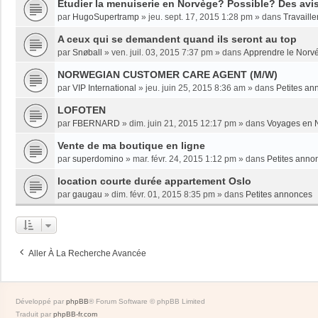
Etudier la menuiserie en Norvège? Possible? Des avi
par
HugoSupertramp
»
jeu. sept. 17, 2015 1:28 pm
» dans
Travaille
A ceux qui se demandent quand ils seront au top
par
Snøball
»
ven. juil. 03, 2015 7:37 pm
» dans
Apprendre le Norv
NORWEGIAN CUSTOMER CARE AGENT (M/W)
par
VIP International
»
jeu. juin 25, 2015 8:36 am
» dans
Petites an
LOFOTEN
par
FBERNARD
»
dim. juin 21, 2015 12:17 pm
» dans
Voyages en 
Vente de ma boutique en ligne
par
superdomino
»
mar. févr. 24, 2015 1:12 pm
» dans
Petites anno
location courte durée appartement Oslo
par
gaugau
»
dim. févr. 01, 2015 8:35 pm
» dans
Petites annonces
Aller À La Recherche Avancée
Développé par
phpBB
® Forum Software © phpBB Limited
Traduit par
phpBB-fr.com