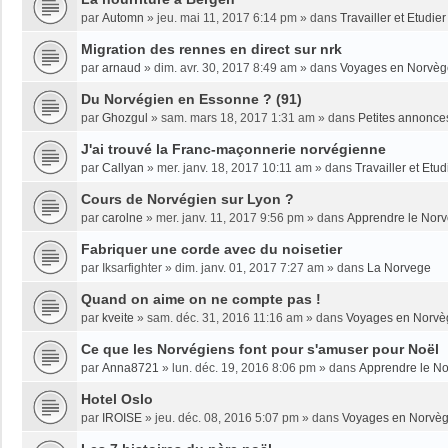
par
Automn
»
jeu. mai 11, 2017 6:14 pm
» dans
Travailler et Etudi
Migration des rennes en direct sur nrk
par
arnaud
»
dim. avr. 30, 2017 8:49 am
» dans
Voyages en Norvèg
Du Norvégien en Essonne ? (91)
par
Ghozgul
»
sam. mars 18, 2017 1:31 am
» dans
Petites annonce
J'ai trouvé la Franc-maçonnerie norvégienne
par
Callyan
»
mer. janv. 18, 2017 10:11 am
» dans
Travailler et Etu
Cours de Norvégien sur Lyon ?
par
carolne
»
mer. janv. 11, 2017 9:56 pm
» dans
Apprendre le Nor
Fabriquer une corde avec du noisetier
par
Iksarfighter
»
dim. janv. 01, 2017 7:27 am
» dans
La Norvege
Quand on aime on ne compte pas !
par
kveite
»
sam. déc. 31, 2016 11:16 am
» dans
Voyages en Norvè
Ce que les Norvégiens font pour s'amuser pour Noël
par
Anna8721
»
lun. déc. 19, 2016 8:06 pm
» dans
Apprendre le N
Hotel Oslo
par
IROISE
»
jeu. déc. 08, 2016 5:07 pm
» dans
Voyages en Norvè