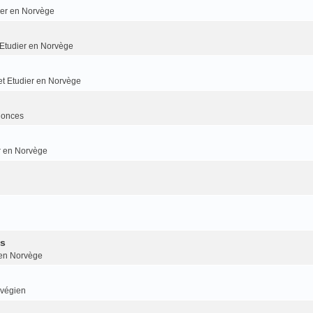
dier en Norvège
t Etudier en Norvège
 et Etudier en Norvège
nonces
er en Norvège
is
r en Norvège
rvégien