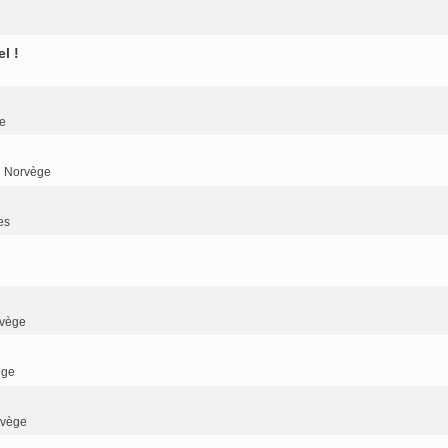
l !
e
n Norvège
es
rvège
ège
rvège