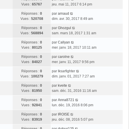
Vues :
65767
jeu. mai 11, 2017 6:14 pm
Réponses :
0
par
arnaud
Vues :
520708
dim. avr. 30, 2017 8:49 am
Réponses :
0
par
Ghozgul
Vues :
568894
sam. mars 18, 2017 1:31 am
Réponses :
0
par
Callyan
Vues :
80125
mer. janv. 18, 2017 10:11 am
Réponses :
0
par
carolne
Vues :
84027
mer. janv. 11, 2017 9:56 pm
Réponses :
0
par
Iksarfighter
Vues :
100279
dim. janv. 01, 2017 7:27 am
Réponses :
0
par
kveite
Vues :
81950
sam. déc. 31, 2016 11:16 am
Réponses :
0
par
Anna8721
Vues :
92841
lun. déc. 19, 2016 8:06 pm
Réponses :
0
par
IROISE
Vues :
83919
jeu. déc. 08, 2016 5:07 pm
Réponses :
0
par
dutour125