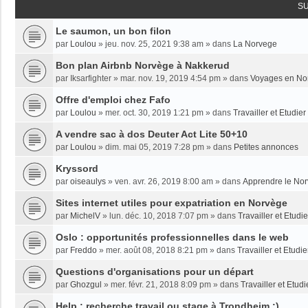
S
Le saumon, un bon filon
par
Loulou
»
jeu. nov. 25, 2021 9:38 am
» dans
La Norvege
Bon plan Airbnb Norvège à Nakkerud
par
Iksarfighter
»
mar. nov. 19, 2019 4:54 pm
» dans
Voyages en No
Offre d'emploi chez Fafo
par
Loulou
»
mer. oct. 30, 2019 1:21 pm
» dans
Travailler et Etudie
A vendre sac à dos Deuter Act Lite 50+10
par
Loulou
»
dim. mai 05, 2019 7:28 pm
» dans
Petites annonces
Kryssord
par
oiseaulys
»
ven. avr. 26, 2019 8:00 am
» dans
Apprendre le No
Sites internet utiles pour expatriation en Norvège
par
MichelV
»
lun. déc. 10, 2018 7:07 pm
» dans
Travailler et Etud
Oslo : opportunités professionnelles dans le web
par
Freddo
»
mer. août 08, 2018 8:21 pm
» dans
Travailler et Etudi
Questions d'organisations pour un départ
par
Ghozgul
»
mer. févr. 21, 2018 8:09 pm
» dans
Travailler et Etud
Help : recherche travail ou stage à Trondheim :)