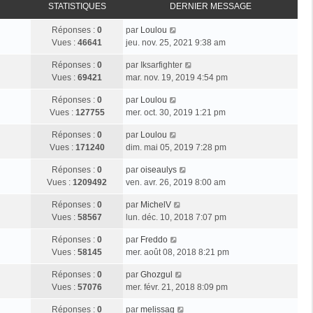
STATISTIQUES
DERNIER MESSAGE
Réponses :
0
par
Loulou
Vues :
46641
jeu. nov. 25, 2021 9:38 am
Réponses :
0
par
Iksarfighter
Vues :
69421
mar. nov. 19, 2019 4:54 pm
Réponses :
0
par
Loulou
Vues :
127755
mer. oct. 30, 2019 1:21 pm
Réponses :
0
par
Loulou
Vues :
171240
dim. mai 05, 2019 7:28 pm
Réponses :
0
par
oiseaulys
Vues :
1209492
ven. avr. 26, 2019 8:00 am
Réponses :
0
par
MichelV
Vues :
58567
lun. déc. 10, 2018 7:07 pm
Réponses :
0
par
Freddo
Vues :
58145
mer. août 08, 2018 8:21 pm
Réponses :
0
par
Ghozgul
Vues :
57076
mer. févr. 21, 2018 8:09 pm
Réponses :
0
par
melissag