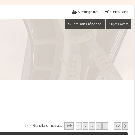
S’enregistrer
Connexion
Sujets sans réponse
Sujets actifs
Page
1
Sur
12
1
2
3
4
5
12
Su
562 Résultats Trouvés
…