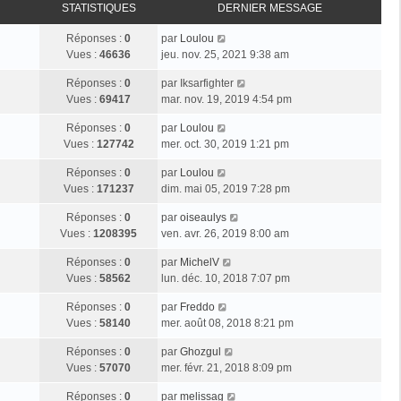
STATISTIQUES
DERNIER MESSAGE
Réponses :
0
par
Loulou
Vues :
46636
jeu. nov. 25, 2021 9:38 am
Réponses :
0
par
Iksarfighter
Vues :
69417
mar. nov. 19, 2019 4:54 pm
Réponses :
0
par
Loulou
Vues :
127742
mer. oct. 30, 2019 1:21 pm
Réponses :
0
par
Loulou
Vues :
171237
dim. mai 05, 2019 7:28 pm
Réponses :
0
par
oiseaulys
Vues :
1208395
ven. avr. 26, 2019 8:00 am
Réponses :
0
par
MichelV
Vues :
58562
lun. déc. 10, 2018 7:07 pm
Réponses :
0
par
Freddo
Vues :
58140
mer. août 08, 2018 8:21 pm
Réponses :
0
par
Ghozgul
Vues :
57070
mer. févr. 21, 2018 8:09 pm
Réponses :
0
par
melissag