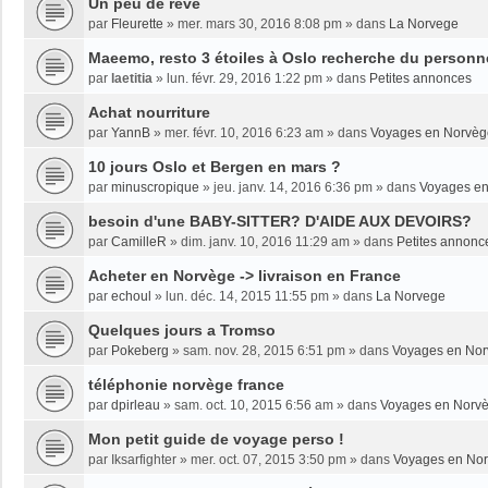
Un peu de rêve
par
Fleurette
»
mer. mars 30, 2016 8:08 pm
» dans
La Norvege
Maeemo, resto 3 étoiles à Oslo recherche du personne
par
laetitia
»
lun. févr. 29, 2016 1:22 pm
» dans
Petites annonces
Achat nourriture
par
YannB
»
mer. févr. 10, 2016 6:23 am
» dans
Voyages en Norvèg
10 jours Oslo et Bergen en mars ?
par
minuscropique
»
jeu. janv. 14, 2016 6:36 pm
» dans
Voyages e
besoin d'une BABY-SITTER? D'AIDE AUX DEVOIRS?
par
CamilleR
»
dim. janv. 10, 2016 11:29 am
» dans
Petites annonc
Acheter en Norvège -> livraison en France
par
echoul
»
lun. déc. 14, 2015 11:55 pm
» dans
La Norvege
Quelques jours a Tromso
par
Pokeberg
»
sam. nov. 28, 2015 6:51 pm
» dans
Voyages en No
téléphonie norvège france
par
dpirleau
»
sam. oct. 10, 2015 6:56 am
» dans
Voyages en Norv
Mon petit guide de voyage perso !
par
Iksarfighter
»
mer. oct. 07, 2015 3:50 pm
» dans
Voyages en No