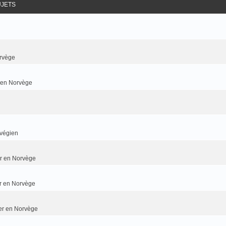
UJETS
rvège
r en Norvège
rvégien
ier en Norvège
er en Norvège
ier en Norvège