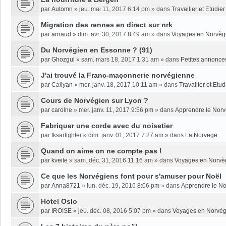
par
Automn
»
jeu. mai 11, 2017 6:14 pm
» dans
Travailler et Etudi
Migration des rennes en direct sur nrk
par
arnaud
»
dim. avr. 30, 2017 8:49 am
» dans
Voyages en Norvèg
Du Norvégien en Essonne ? (91)
par
Ghozgul
»
sam. mars 18, 2017 1:31 am
» dans
Petites annonce
J'ai trouvé la Franc-maçonnerie norvégienne
par
Callyan
»
mer. janv. 18, 2017 10:11 am
» dans
Travailler et Etu
Cours de Norvégien sur Lyon ?
par
carolne
»
mer. janv. 11, 2017 9:56 pm
» dans
Apprendre le Nor
Fabriquer une corde avec du noisetier
par
Iksarfighter
»
dim. janv. 01, 2017 7:27 am
» dans
La Norvege
Quand on aime on ne compte pas !
par
kveite
»
sam. déc. 31, 2016 11:16 am
» dans
Voyages en Norvè
Ce que les Norvégiens font pour s'amuser pour Noël
par
Anna8721
»
lun. déc. 19, 2016 8:06 pm
» dans
Apprendre le N
Hotel Oslo
par
IROISE
»
jeu. déc. 08, 2016 5:07 pm
» dans
Voyages en Norvè