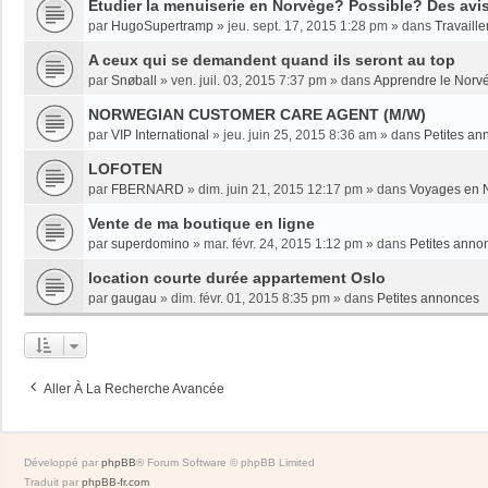
Etudier la menuiserie en Norvège? Possible? Des avi
par
HugoSupertramp
»
jeu. sept. 17, 2015 1:28 pm
» dans
Travaille
A ceux qui se demandent quand ils seront au top
par
Snøball
»
ven. juil. 03, 2015 7:37 pm
» dans
Apprendre le Norv
NORWEGIAN CUSTOMER CARE AGENT (M/W)
par
VIP International
»
jeu. juin 25, 2015 8:36 am
» dans
Petites an
LOFOTEN
par
FBERNARD
»
dim. juin 21, 2015 12:17 pm
» dans
Voyages en 
Vente de ma boutique en ligne
par
superdomino
»
mar. févr. 24, 2015 1:12 pm
» dans
Petites anno
location courte durée appartement Oslo
par
gaugau
»
dim. févr. 01, 2015 8:35 pm
» dans
Petites annonces
Aller À La Recherche Avancée
Développé par
phpBB
® Forum Software © phpBB Limited
Traduit par
phpBB-fr.com