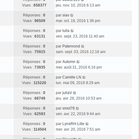
Vues :
658377
jeu. nov. 10, 2016 6:13 am
Réponses :
0
par
siav
Vues :
96509
mar. oct. 18, 2016 1:36 pm
Réponses :
0
par
lulla
Vues :
63131
ven. sept. 23, 2016 11:40 am
Réponses :
0
par
Patenrond
Vues :
75915
sam. sept. 03, 2016 12:16 am
Réponses :
0
par
Automn
Vues :
73935
mer. août 31, 2016 6:16 pm
Réponses :
0
par
Camille LN
Vues :
115226
lun. mai 09, 2016 8:29 am
Réponses :
0
par
juliaV
Vues :
68749
jeu. avr. 28, 2016 10:53 am
Réponses :
0
par
smot78
Vues :
62593
ven. avr. 22, 2016 9:44 am
Réponses :
0
par
LynxRH-Lille
Vues :
114504
mer. avr. 20, 2016 7:51 am