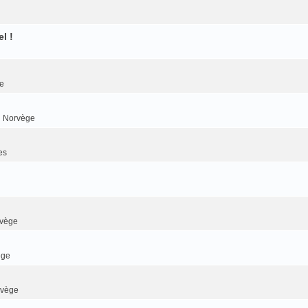
l !
e
n Norvège
es
rvège
ège
rvège