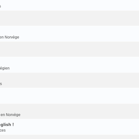
s
r en Norvège
végien
es
er en Norvège
glish !
nces