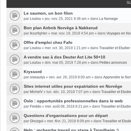
S
Le saumon, un bon filon
par
Loulou
»
jeu. nov. 25, 2021 9:38 am
» dans
La Norvege
Bon plan Airbnb Norvège à Nakkerud
par
Iksarfighter
»
mar. nov. 19, 2019 4:54 pm
» dans
Voyages en No
Offre d'emploi chez Fafo
par
Loulou
»
mer. oct. 30, 2019 1:21 pm
» dans
Travailler et Etudie
A vendre sac à dos Deuter Act Lite 50+10
par
Loulou
»
dim. mai 05, 2019 7:28 pm
» dans
Petites annonces
Kryssord
par
oiseaulys
»
ven. avr. 26, 2019 8:00 am
» dans
Apprendre le No
Sites internet utiles pour expatriation en Norvège
par
MichelV
»
lun. déc. 10, 2018 7:07 pm
» dans
Travailler et Etud
Oslo : opportunités professionnelles dans le web
par
Freddo
»
mer. août 08, 2018 8:21 pm
» dans
Travailler et Etudi
Questions d'organisations pour un départ
par
Ghozgul
»
mer. févr. 21, 2018 8:09 pm
» dans
Travailler et Etud
Help : recherche travail ou stage à Trondheim :)