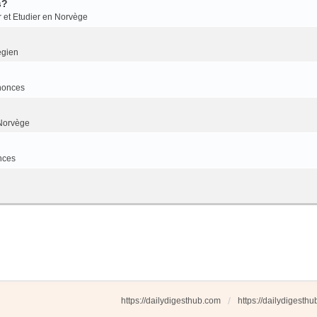
s?
r et Etudier en Norvège
égien
nonces
Norvège
nces
https://dailydigesthub.com
https://dailydigesth