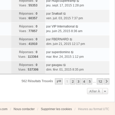
Réponses :
0
par
HugoSupertramp
Vues :
55353
jeu. sept. 17, 2015 1:28 pm
Réponses :
0
par
Snøball
Vues :
60357
ven. juil. 03, 2015 7:37 pm
Réponses :
0
par
VIP International
Vues :
77857
jeu. juin 25, 2015 8:36 am
Réponses :
0
par
FBERNARD
Vues :
41910
dim. juin 21, 2015 12:17 pm
Réponses :
0
par
superdomino
Vues :
113364
mar. févr. 24, 2015 1:12 pm
Réponses :
0
par
gaugau
Vues :
537306
dim. févr. 01, 2015 8:35 pm
Page
1
Sur
12
1
2
3
4
5
12
Su
562 Résultats Trouvés
…
Aller À
ub.com
Nous contacter
Supprimer les cookies
Heures au format
UTC