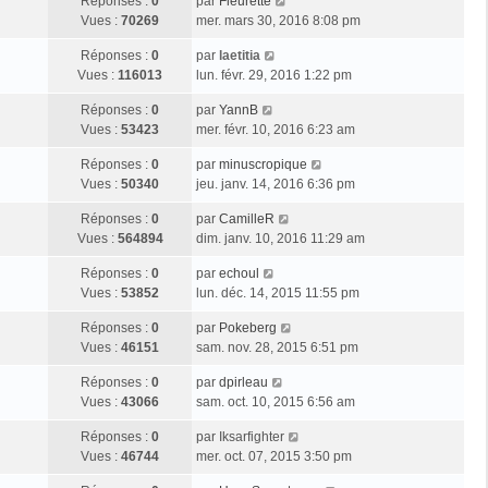
Réponses :
0
par
Fleurette
Vues :
70269
mer. mars 30, 2016 8:08 pm
Réponses :
0
par
laetitia
Vues :
116013
lun. févr. 29, 2016 1:22 pm
Réponses :
0
par
YannB
Vues :
53423
mer. févr. 10, 2016 6:23 am
Réponses :
0
par
minuscropique
Vues :
50340
jeu. janv. 14, 2016 6:36 pm
Réponses :
0
par
CamilleR
Vues :
564894
dim. janv. 10, 2016 11:29 am
Réponses :
0
par
echoul
Vues :
53852
lun. déc. 14, 2015 11:55 pm
Réponses :
0
par
Pokeberg
Vues :
46151
sam. nov. 28, 2015 6:51 pm
Réponses :
0
par
dpirleau
Vues :
43066
sam. oct. 10, 2015 6:56 am
Réponses :
0
par
Iksarfighter
Vues :
46744
mer. oct. 07, 2015 3:50 pm