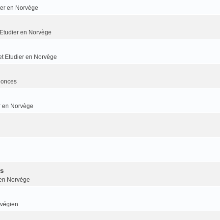
dier en Norvège
t Etudier en Norvège
 et Etudier en Norvège
nonces
er en Norvège
is
r en Norvège
rvégien