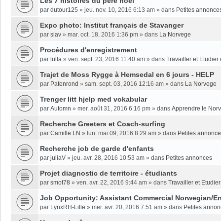
Les 7 histoires du père noël
par
dutour125
»
jeu. nov. 10, 2016 6:13 am
» dans
Petites annonce
Expo photo: Institut français de Stavanger
par
siav
»
mar. oct. 18, 2016 1:36 pm
» dans
La Norvege
Procédures d'enregistrement
par
lulla
»
ven. sept. 23, 2016 11:40 am
» dans
Travailler et Etudie
Trajet de Moss Rygge à Hemsedal en 6 jours - HELP
par
Patenrond
»
sam. sept. 03, 2016 12:16 am
» dans
La Norvege
Trenger litt hjelp med vokabular
par
Automn
»
mer. août 31, 2016 6:16 pm
» dans
Apprendre le Nor
Recherche Greeters et Coach-surfing
par
Camille LN
»
lun. mai 09, 2016 8:29 am
» dans
Petites annonc
Recherche job de garde d'enfants
par
juliaV
»
jeu. avr. 28, 2016 10:53 am
» dans
Petites annonces
Projet diagnostic de territoire - étudiants
par
smot78
»
ven. avr. 22, 2016 9:44 am
» dans
Travailler et Etudi
Job Opportunity: Assistant Commercial Norwegian/En
par
LynxRH-Lille
»
mer. avr. 20, 2016 7:51 am
» dans
Petites anno