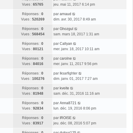
Vues :
65765
jeu. mai 11, 2017 6:14 pm
Réponses :
0
par
arnaud
Vues :
520269
dim. avr. 30, 2017 8:49 am
Réponses :
0
par
Ghozgul
Vues :
568454
sam. mars 18, 2017 1:31 am
Réponses :
0
par
Callyan
Vues :
80121
mer. janv. 18, 2017 10:11 am
Réponses :
0
par
carolne
Vues :
84016
mer. janv. 11, 2017 9:56 pm
Réponses :
0
par
Iksarfighter
Vues :
100276
dim. janv. 01, 2017 7:27 am
Réponses :
0
par
kveite
Vues :
81948
sam. déc. 31, 2016 11:16 am
Réponses :
0
par
Anna8721
Vues :
92834
lun. déc. 19, 2016 8:06 pm
Réponses :
0
par
IROISE
Vues :
83917
jeu. déc. 08, 2016 5:07 pm
Réponses :
0
par
dutour125