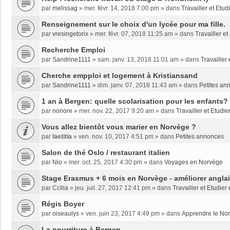
par
melissag
»
mer. févr. 14, 2018 7:00 pm
» dans
Travailler et Etu
Renseignement sur le choix d'un lycée pour ma fille.
par
vresingetorix
»
mer. févr. 07, 2018 11:25 am
» dans
Travailler e
Recherche Emploi
par
Sandrine1111
»
sam. janv. 13, 2018 11:01 am
» dans
Travailler
Cherche empploi et logement à Kristiansand
par
Sandrine1111
»
dim. janv. 07, 2018 11:43 am
» dans
Petites an
1 an à Bergen: quelle scolarisation pour les enfants?
par
nonore
»
mer. nov. 22, 2017 9:20 am
» dans
Travailler et Etudi
Vous allez bientôt vous marier en Norvège ?
par
laetitia
»
ven. nov. 10, 2017 4:51 pm
» dans
Petites annonces
Salon de thé Oslo / restaurant italien
par
Nio
»
mer. oct. 25, 2017 4:30 pm
» dans
Voyages en Norvège
Stage Erasmus + 6 mois en Norvège - améliorer angla
par
Ccilia
»
jeu. juil. 27, 2017 12:41 pm
» dans
Travailler et Etudie
Régis Boyer
par
oiseaulys
»
ven. juin 23, 2017 4:49 pm
» dans
Apprendre le No
La nourriture à Bergen