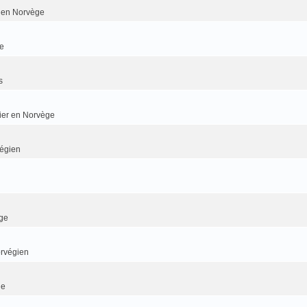
er en Norvège
e
s
dier en Norvège
végien
ge
orvégien
ge