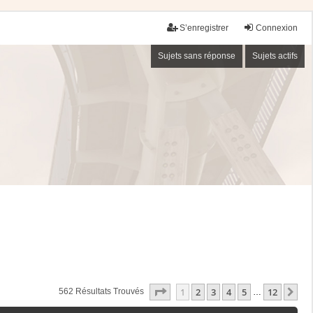
S’enregistrer
Connexion
Sujets sans réponse
Sujets actifs
Page
1
Sur
12
1
2
3
4
5
12
Su
562 Résultats Trouvés
…