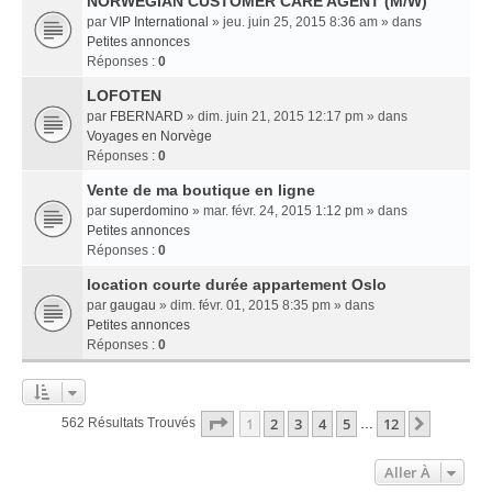
NORWEGIAN CUSTOMER CARE AGENT (M/W)
par
VIP International
» jeu. juin 25, 2015 8:36 am » dans
Petites annonces
Réponses :
0
LOFOTEN
par
FBERNARD
» dim. juin 21, 2015 12:17 pm » dans
Voyages en Norvège
Réponses :
0
Vente de ma boutique en ligne
par
superdomino
» mar. févr. 24, 2015 1:12 pm » dans
Petites annonces
Réponses :
0
location courte durée appartement Oslo
par
gaugau
» dim. févr. 01, 2015 8:35 pm » dans
Petites annonces
Réponses :
0
Page
1
Sur
12
1
2
3
4
5
12
Suivant
562 Résultats Trouvés
…
Aller À