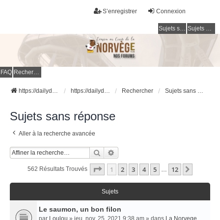
S’enregistrer
Connexion
Sujets sans réponse
Sujets actifs
FAQ
Rechercher
https://dailydigesthub.com
https://dailydigesthub.com
Rechercher
Sujets sans réponse
Sujets sans réponse
Aller à la recherche avancée
Rechercher
Recherche Avancée
Page
1
Sur
12
1
2
3
4
5
12
Suivant
562 Résultats Trouvés
…
Sujets
Le saumon, un bon filon
par
Loulou
» jeu. nov. 25, 2021 9:38 am » dans
La Norvege