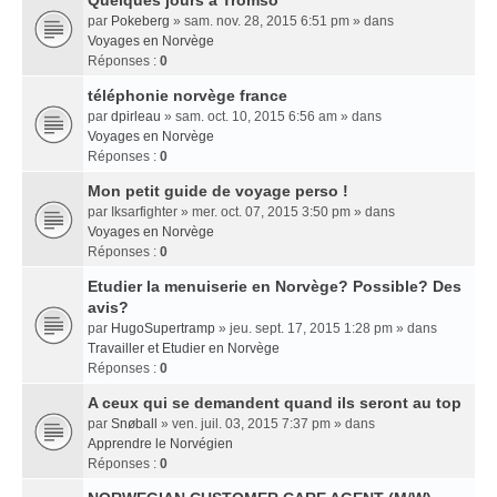
Quelques jours a Tromso
par
Pokeberg
» sam. nov. 28, 2015 6:51 pm » dans
Voyages en Norvège
Réponses :
0
téléphonie norvège france
par
dpirleau
» sam. oct. 10, 2015 6:56 am » dans
Voyages en Norvège
Réponses :
0
Mon petit guide de voyage perso !
par
Iksarfighter
» mer. oct. 07, 2015 3:50 pm » dans
Voyages en Norvège
Réponses :
0
Etudier la menuiserie en Norvège? Possible? Des
avis?
par
HugoSupertramp
» jeu. sept. 17, 2015 1:28 pm » dans
Travailler et Etudier en Norvège
Réponses :
0
A ceux qui se demandent quand ils seront au top
par
Snøball
» ven. juil. 03, 2015 7:37 pm » dans
Apprendre le Norvégien
Réponses :
0