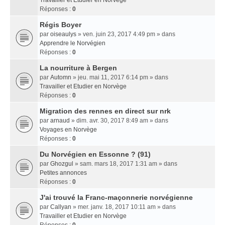
Travailler et Etudier en Norvège
Réponses :
0
Régis Boyer
par
oiseaulys
» ven. juin 23, 2017 4:49 pm » dans
Apprendre le Norvégien
Réponses :
0
La nourriture à Bergen
par
Automn
» jeu. mai 11, 2017 6:14 pm » dans
Travailler et Etudier en Norvège
Réponses :
0
Migration des rennes en direct sur nrk
par
arnaud
» dim. avr. 30, 2017 8:49 am » dans
Voyages en Norvège
Réponses :
0
Du Norvégien en Essonne ? (91)
par
Ghozgul
» sam. mars 18, 2017 1:31 am » dans
Petites annonces
Réponses :
0
J'ai trouvé la Franc-maçonnerie norvégienne
par
Callyan
» mer. janv. 18, 2017 10:11 am » dans
Travailler et Etudier en Norvège