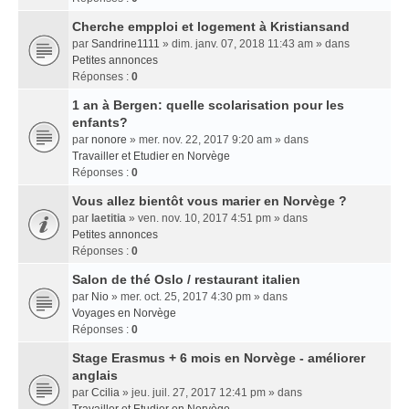
Cherche empploi et logement à Kristiansand
par
Sandrine1111
» dim. janv. 07, 2018 11:43 am » dans
Petites annonces
Réponses :
0
1 an à Bergen: quelle scolarisation pour les
enfants?
par
nonore
» mer. nov. 22, 2017 9:20 am » dans
Travailler et Etudier en Norvège
Réponses :
0
Vous allez bientôt vous marier en Norvège ?
par
laetitia
» ven. nov. 10, 2017 4:51 pm » dans
Petites annonces
Réponses :
0
Salon de thé Oslo / restaurant italien
par
Nio
» mer. oct. 25, 2017 4:30 pm » dans
Voyages en Norvège
Réponses :
0
Stage Erasmus + 6 mois en Norvège - améliorer
anglais
par
Ccilia
» jeu. juil. 27, 2017 12:41 pm » dans