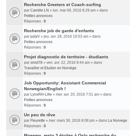
Recherche Greeters et Coach-surfing
par
Camille LN
» lun. mai 09, 2016 8:29 am » dans
Petites annonces
Réponses :
0
Recherche job de garde d'enfants
par
juliaV
» jeu. avr. 28, 2016 10:53 am » dans
Petites annonces
Réponses :
0
Projet diagnostic de territoire - étudiants
par
smot78
» ven. avr. 22, 2016 9:44 am » dans
Travailler et Etudier en Norvège
Réponses :
0
Job Opportunity: Assistant Commercial
Norwegian/English !
par
LynxRH-Lille
» mer. avr. 20, 2016 7:51 am » dans
Petites annonces
Réponses :
0
Un peu de rêve
par
Fleurette
» mer. mars 30, 2016 8:08 pm » dans
La Norvege
Réponses :
0
Maeemo, resto 3 étoiles à Oslo recherche du