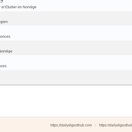
s?
r et Etudier en Norvège
égien
nonces
Norvège
nces
https://dailydigesthub.com
https://dailydigesth