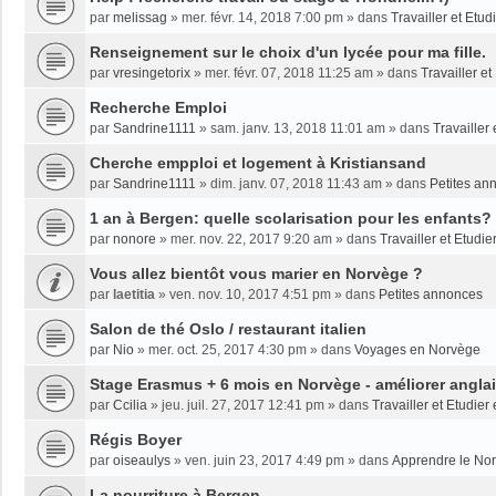
par
melissag
»
mer. févr. 14, 2018 7:00 pm
» dans
Travailler et Etu
Renseignement sur le choix d'un lycée pour ma fille.
par
vresingetorix
»
mer. févr. 07, 2018 11:25 am
» dans
Travailler e
Recherche Emploi
par
Sandrine1111
»
sam. janv. 13, 2018 11:01 am
» dans
Travailler
Cherche empploi et logement à Kristiansand
par
Sandrine1111
»
dim. janv. 07, 2018 11:43 am
» dans
Petites an
1 an à Bergen: quelle scolarisation pour les enfants?
par
nonore
»
mer. nov. 22, 2017 9:20 am
» dans
Travailler et Etudi
Vous allez bientôt vous marier en Norvège ?
par
laetitia
»
ven. nov. 10, 2017 4:51 pm
» dans
Petites annonces
Salon de thé Oslo / restaurant italien
par
Nio
»
mer. oct. 25, 2017 4:30 pm
» dans
Voyages en Norvège
Stage Erasmus + 6 mois en Norvège - améliorer angla
par
Ccilia
»
jeu. juil. 27, 2017 12:41 pm
» dans
Travailler et Etudie
Régis Boyer
par
oiseaulys
»
ven. juin 23, 2017 4:49 pm
» dans
Apprendre le No
La nourriture à Bergen