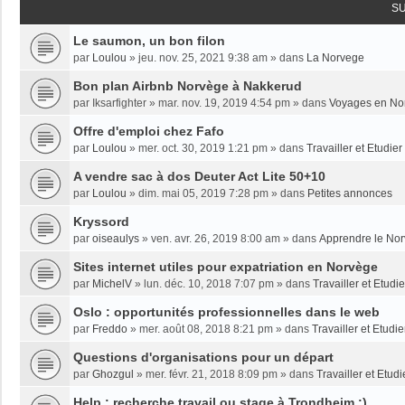
S
Le saumon, un bon filon
par
Loulou
»
jeu. nov. 25, 2021 9:38 am
» dans
La Norvege
Bon plan Airbnb Norvège à Nakkerud
par
Iksarfighter
»
mar. nov. 19, 2019 4:54 pm
» dans
Voyages en No
Offre d'emploi chez Fafo
par
Loulou
»
mer. oct. 30, 2019 1:21 pm
» dans
Travailler et Etudie
A vendre sac à dos Deuter Act Lite 50+10
par
Loulou
»
dim. mai 05, 2019 7:28 pm
» dans
Petites annonces
Kryssord
par
oiseaulys
»
ven. avr. 26, 2019 8:00 am
» dans
Apprendre le No
Sites internet utiles pour expatriation en Norvège
par
MichelV
»
lun. déc. 10, 2018 7:07 pm
» dans
Travailler et Etud
Oslo : opportunités professionnelles dans le web
par
Freddo
»
mer. août 08, 2018 8:21 pm
» dans
Travailler et Etudi
Questions d'organisations pour un départ
par
Ghozgul
»
mer. févr. 21, 2018 8:09 pm
» dans
Travailler et Etud
Help : recherche travail ou stage à Trondheim :)