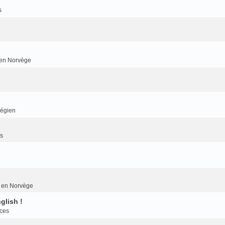
s
r en Norvège
végien
es
er en Norvège
glish !
nces