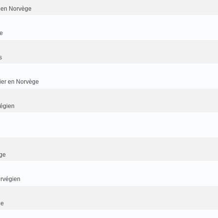
er en Norvège
e
s
dier en Norvège
végien
ge
orvégien
ge