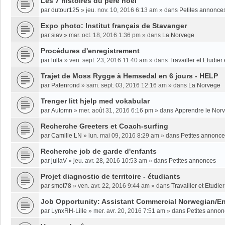
Les 7 histoires du père noël
par
dutour125
»
jeu. nov. 10, 2016 6:13 am
» dans
Petites annonce
Expo photo: Institut français de Stavanger
par
siav
»
mar. oct. 18, 2016 1:36 pm
» dans
La Norvege
Procédures d'enregistrement
par
lulla
»
ven. sept. 23, 2016 11:40 am
» dans
Travailler et Etudie
Trajet de Moss Rygge à Hemsedal en 6 jours - HELP
par
Patenrond
»
sam. sept. 03, 2016 12:16 am
» dans
La Norvege
Trenger litt hjelp med vokabular
par
Automn
»
mer. août 31, 2016 6:16 pm
» dans
Apprendre le Nor
Recherche Greeters et Coach-surfing
par
Camille LN
»
lun. mai 09, 2016 8:29 am
» dans
Petites annonc
Recherche job de garde d'enfants
par
juliaV
»
jeu. avr. 28, 2016 10:53 am
» dans
Petites annonces
Projet diagnostic de territoire - étudiants
par
smot78
»
ven. avr. 22, 2016 9:44 am
» dans
Travailler et Etudi
Job Opportunity: Assistant Commercial Norwegian/En
par
LynxRH-Lille
»
mer. avr. 20, 2016 7:51 am
» dans
Petites anno