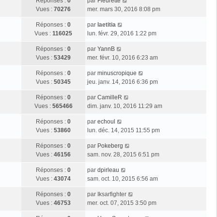
Réponses :
0
par
Fleurette
Vues :
70276
mer. mars 30, 2016 8:08 pm
Réponses :
0
par
laetitia
Vues :
116025
lun. févr. 29, 2016 1:22 pm
Réponses :
0
par
YannB
Vues :
53429
mer. févr. 10, 2016 6:23 am
Réponses :
0
par
minuscropique
Vues :
50345
jeu. janv. 14, 2016 6:36 pm
Réponses :
0
par
CamilleR
Vues :
565466
dim. janv. 10, 2016 11:29 am
Réponses :
0
par
echoul
Vues :
53860
lun. déc. 14, 2015 11:55 pm
Réponses :
0
par
Pokeberg
Vues :
46156
sam. nov. 28, 2015 6:51 pm
Réponses :
0
par
dpirleau
Vues :
43074
sam. oct. 10, 2015 6:56 am
Réponses :
0
par
Iksarfighter
Vues :
46753
mer. oct. 07, 2015 3:50 pm