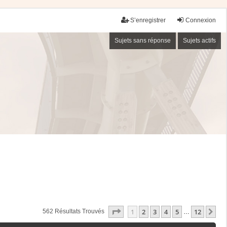
S’enregistrer
Connexion
Sujets sans réponse
Sujets actifs
Page
1
Sur
12
1
2
3
4
5
12
Su
562 Résultats Trouvés
…