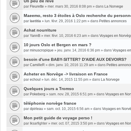
Un peu de rêve
par
Fleurette
»
mer. mars 30, 2016 8:08 pm
» dans
La Norvege
Maeemo, resto 3 étoiles à Oslo recherche du personne
par
laetitia
»
lun. févr. 29, 2016 1:22 pm
» dans
Petites annonces
Achat nourriture
par
YannB
»
mer. févr. 10, 2016 6:23 am
» dans
Voyages en Norvèg
10 jours Oslo et Bergen en mars ?
par
minuscropique
»
jeu. janv. 14, 2016 6:36 pm
» dans
Voyages e
besoin d'une BABY-SITTER? D'AIDE AUX DEVOIRS?
par
CamilleR
»
dim. janv. 10, 2016 11:29 am
» dans
Petites annonc
Acheter en Norvège -> livraison en France
par
echoul
»
lun. déc. 14, 2015 11:55 pm
» dans
La Norvege
Quelques jours a Tromso
par
Pokeberg
»
sam. nov. 28, 2015 6:51 pm
» dans
Voyages en No
téléphonie norvège france
par
dpirleau
»
sam. oct. 10, 2015 6:56 am
» dans
Voyages en Norv
Mon petit guide de voyage perso !
par
Iksarfighter
»
mer. oct. 07, 2015 3:50 pm
» dans
Voyages en No