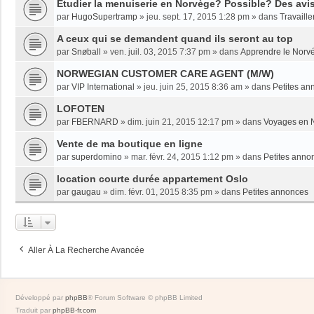
Etudier la menuiserie en Norvège? Possible? Des avi
par
HugoSupertramp
»
jeu. sept. 17, 2015 1:28 pm
» dans
Travaille
A ceux qui se demandent quand ils seront au top
par
Snøball
»
ven. juil. 03, 2015 7:37 pm
» dans
Apprendre le Norv
NORWEGIAN CUSTOMER CARE AGENT (M/W)
par
VIP International
»
jeu. juin 25, 2015 8:36 am
» dans
Petites an
LOFOTEN
par
FBERNARD
»
dim. juin 21, 2015 12:17 pm
» dans
Voyages en 
Vente de ma boutique en ligne
par
superdomino
»
mar. févr. 24, 2015 1:12 pm
» dans
Petites anno
location courte durée appartement Oslo
par
gaugau
»
dim. févr. 01, 2015 8:35 pm
» dans
Petites annonces
Aller À La Recherche Avancée
Développé par
phpBB
® Forum Software © phpBB Limited
Traduit par
phpBB-fr.com