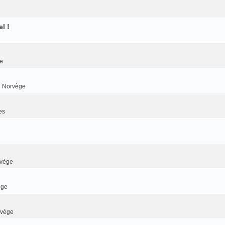
l !
e
n Norvège
es
rvège
ège
rvège