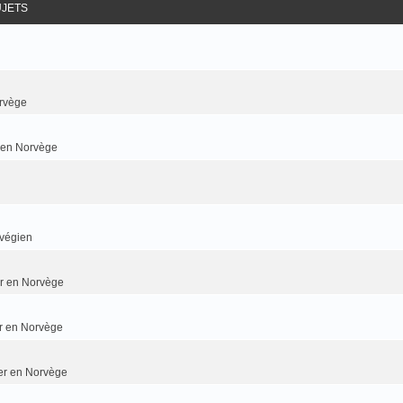
UJETS
rvège
r en Norvège
rvégien
ier en Norvège
er en Norvège
ier en Norvège