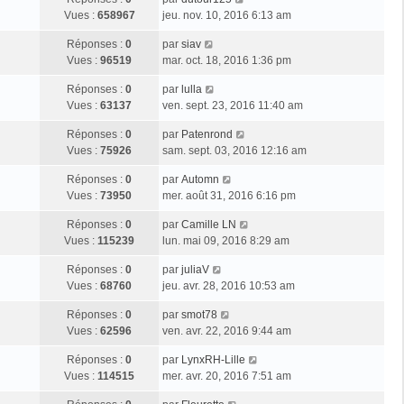
Vues :
658967
jeu. nov. 10, 2016 6:13 am
Réponses :
0
par
siav
Vues :
96519
mar. oct. 18, 2016 1:36 pm
Réponses :
0
par
lulla
Vues :
63137
ven. sept. 23, 2016 11:40 am
Réponses :
0
par
Patenrond
Vues :
75926
sam. sept. 03, 2016 12:16 am
Réponses :
0
par
Automn
Vues :
73950
mer. août 31, 2016 6:16 pm
Réponses :
0
par
Camille LN
Vues :
115239
lun. mai 09, 2016 8:29 am
Réponses :
0
par
juliaV
Vues :
68760
jeu. avr. 28, 2016 10:53 am
Réponses :
0
par
smot78
Vues :
62596
ven. avr. 22, 2016 9:44 am
Réponses :
0
par
LynxRH-Lille
Vues :
114515
mer. avr. 20, 2016 7:51 am