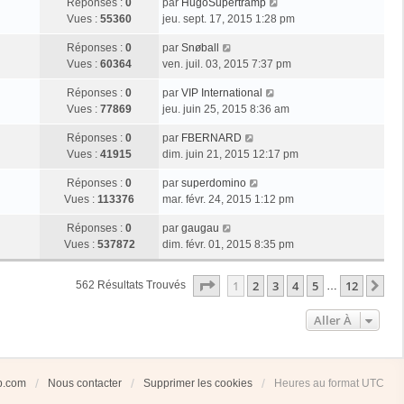
Réponses :
0
par
HugoSupertramp
Vues :
55360
jeu. sept. 17, 2015 1:28 pm
Réponses :
0
par
Snøball
Vues :
60364
ven. juil. 03, 2015 7:37 pm
Réponses :
0
par
VIP International
Vues :
77869
jeu. juin 25, 2015 8:36 am
Réponses :
0
par
FBERNARD
Vues :
41915
dim. juin 21, 2015 12:17 pm
Réponses :
0
par
superdomino
Vues :
113376
mar. févr. 24, 2015 1:12 pm
Réponses :
0
par
gaugau
Vues :
537872
dim. févr. 01, 2015 8:35 pm
Page
1
Sur
12
1
2
3
4
5
12
Su
562 Résultats Trouvés
…
Aller À
ub.com
Nous contacter
Supprimer les cookies
Heures au format
UTC