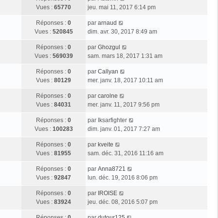
Vues :
65770
jeu. mai 11, 2017 6:14 pm
Réponses :
0
par
arnaud
Vues :
520845
dim. avr. 30, 2017 8:49 am
Réponses :
0
par
Ghozgul
Vues :
569039
sam. mars 18, 2017 1:31 am
Réponses :
0
par
Callyan
Vues :
80129
mer. janv. 18, 2017 10:11 am
Réponses :
0
par
carolne
Vues :
84031
mer. janv. 11, 2017 9:56 pm
Réponses :
0
par
Iksarfighter
Vues :
100283
dim. janv. 01, 2017 7:27 am
Réponses :
0
par
kveite
Vues :
81955
sam. déc. 31, 2016 11:16 am
Réponses :
0
par
Anna8721
Vues :
92847
lun. déc. 19, 2016 8:06 pm
Réponses :
0
par
IROISE
Vues :
83924
jeu. déc. 08, 2016 5:07 pm
Réponses :
0
par
dutour125