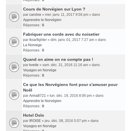
Réponses :
0
Cours de Norvégien sur Lyon ?
par
carolne
» mer. janv. 11, 2017 9:56 pm » dans
Apprendre le Norvégien
Réponses :
0
Fabriquer une corde avec du noisetier
par
Iksarfighter
» dim. janv. 01, 2017 7:27 am » dans
La Norvege
Réponses :
0
Quand on aime on ne compte pas !
par
kveite
» sam. déc. 31, 2016 11:16 am » dans
Voyages en Norvège
Réponses :
0
Ce que les Norvégiens font pour s'amuser pour
Noël
par
Anna8721
» lun. déc. 19, 2016 8:06 pm » dans
Apprendre le Norvégien
Réponses :
0
Hotel Oslo
par
IROISE
» jeu. déc. 08, 2016 5:07 pm » dans
Voyages en Norvège