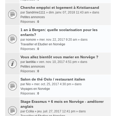
Cherche empploi et logement à Kristiansand
par
Sandrine1111
» dim. janv. 07, 2018 11:43 am » dans
Petites annonces
Réponses :
0
1 an à Bergen: quelle scolarisation pour les
enfants?
par
nonore
» mer. nov. 22, 2017 9:20 am » dans
Travailler et Etudier en Norvège
Réponses :
0
Vous allez bientôt vous marier en Norvège ?
par
laetitia
» ven. nov. 10, 2017 4:51 pm » dans
Petites annonces
Réponses :
0
Salon de thé Oslo / restaurant italien
par
Nio
» mer. oct. 25, 2017 4:30 pm » dans
Voyages en Norvège
Réponses :
0
Stage Erasmus + 6 mois en Norvège - améliorer
anglais
par
Ccilia
» jeu. juil. 27, 2017 12:41 pm » dans