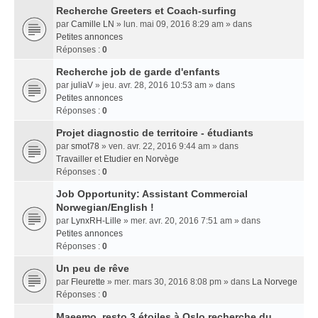
Recherche Greeters et Coach-surfing
par
Camille LN
» lun. mai 09, 2016 8:29 am » dans
Petites annonces
Réponses :
0
Recherche job de garde d'enfants
par
juliaV
» jeu. avr. 28, 2016 10:53 am » dans
Petites annonces
Réponses :
0
Projet diagnostic de territoire - étudiants
par
smot78
» ven. avr. 22, 2016 9:44 am » dans
Travailler et Etudier en Norvège
Réponses :
0
Job Opportunity: Assistant Commercial
Norwegian/English !
par
LynxRH-Lille
» mer. avr. 20, 2016 7:51 am » dans
Petites annonces
Réponses :
0
Un peu de rêve
par
Fleurette
» mer. mars 30, 2016 8:08 pm » dans
La Norvege
Réponses :
0
Maeemo, resto 3 étoiles à Oslo recherche du