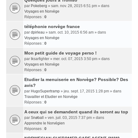
Quelques jours a Tromso
par
Pokeberg
» sam. nov. 28, 2015 6:51 pm » dans
Voyages en Norvège
Réponses :
0
téléphonie norvège france
par
dpirleau
» sam. oct. 10, 2015 6:56 am » dans
Voyages en Norvège
Réponses :
0
Mon petit guide de voyage perso !
par
Iksarfighter
» mer. oct. 07, 2015 3:50 pm » dans
Voyages en Norvège
Réponses :
0
Etudier la menuiserie en Norvège? Possible? Des
avis?
par
HugoSupertramp
» jeu. sept. 17, 2015 1:28 pm » dans
Travailler et Etudier en Norvège
Réponses :
0
A ceux qui se demandent quand ils seront au top
par
Snøball
» ven. juil. 03, 2015 7:37 pm » dans
Apprendre le Norvégien
Réponses :
0