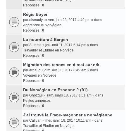
Travailler et Etudier en Norvège
Réponses :
0
Régis Boyer
par
oiseaulys
» ven. juin 23, 2017 4:49 pm » dans
Apprendre le Norvégien
Réponses :
0
La nourriture à Bergen
par
Automn
» jeu. mai 11, 2017 6:14 pm » dans
Travailler et Etudier en Norvège
Réponses :
0
Migration des rennes en direct sur nrk
par
arnaud
» dim. avr. 30, 2017 8:49 am » dans
Voyages en Norvège
Réponses :
0
Du Norvégien en Essonne ? (91)
par
Ghozgul
» sam. mars 18, 2017 1:31 am » dans
Petites annonces
Réponses :
0
J'ai trouvé la Franc-maçonnerie norvégienne
par
Callyan
» mer. janv. 18, 2017 10:11 am » dans
Travailler et Etudier en Norvège