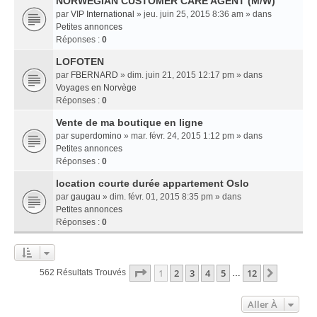
NORWEGIAN CUSTOMER CARE AGENT (M/W)
par
VIP International
» jeu. juin 25, 2015 8:36 am » dans
Petites annonces
Réponses :
0
LOFOTEN
par
FBERNARD
» dim. juin 21, 2015 12:17 pm » dans
Voyages en Norvège
Réponses :
0
Vente de ma boutique en ligne
par
superdomino
» mar. févr. 24, 2015 1:12 pm » dans
Petites annonces
Réponses :
0
location courte durée appartement Oslo
par
gaugau
» dim. févr. 01, 2015 8:35 pm » dans
Petites annonces
Réponses :
0
Page
1
Sur
12
1
2
3
4
5
12
Suivant
562 Résultats Trouvés
…
Aller À