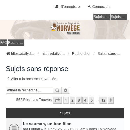
S’enregistrer
Connexion
Sujets sans réponse
Sujets actifs
FAQ
Rechercher
https://dailydigesthub.com
https://dailydigesthub.com
Rechercher
Sujets sans réponse
Sujets sans réponse
Aller à la recherche avancée
Rechercher
Recherche Avancée
Page
1
Sur
12
1
2
3
4
5
12
Suivant
562 Résultats Trouvés
…
Sujets
Le saumon, un bon filon
par
Loulou
» jeu. nov. 25, 2021 9:38 am » dans
La Norvege