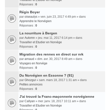
Travailler et Etudier en Norvège
Réponses :
0
Régis Boyer
par
oiseaulys
» ven. juin 23, 2017 4:49 pm » dans
Apprendre le Norvégien
Réponses :
0
La nourriture à Bergen
par
Automn
» jeu. mai 11, 2017 6:14 pm » dans
Travailler et Etudier en Norvège
Réponses :
0
Migration des rennes en direct sur nrk
par
arnaud
» dim. avr. 30, 2017 8:49 am » dans
Voyages en Norvège
Réponses :
0
Du Norvégien en Essonne ? (91)
par
Ghozgul
» sam. mars 18, 2017 1:31 am » dans
Petites annonces
Réponses :
0
J'ai trouvé la Franc-maçonnerie norvégienne
par
Callyan
» mer. janv. 18, 2017 10:11 am » dans
Travailler et Etudier en Norvège