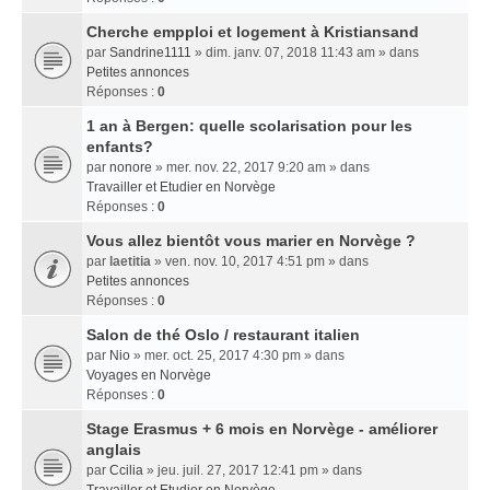
Cherche empploi et logement à Kristiansand
par
Sandrine1111
» dim. janv. 07, 2018 11:43 am » dans
Petites annonces
Réponses :
0
1 an à Bergen: quelle scolarisation pour les
enfants?
par
nonore
» mer. nov. 22, 2017 9:20 am » dans
Travailler et Etudier en Norvège
Réponses :
0
Vous allez bientôt vous marier en Norvège ?
par
laetitia
» ven. nov. 10, 2017 4:51 pm » dans
Petites annonces
Réponses :
0
Salon de thé Oslo / restaurant italien
par
Nio
» mer. oct. 25, 2017 4:30 pm » dans
Voyages en Norvège
Réponses :
0
Stage Erasmus + 6 mois en Norvège - améliorer
anglais
par
Ccilia
» jeu. juil. 27, 2017 12:41 pm » dans