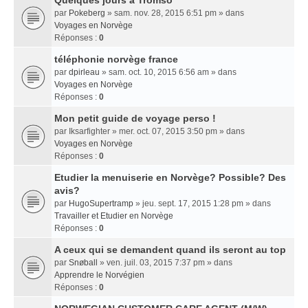
Quelques jours a Tromso
par
Pokeberg
» sam. nov. 28, 2015 6:51 pm » dans
Voyages en Norvège
Réponses :
0
téléphonie norvège france
par
dpirleau
» sam. oct. 10, 2015 6:56 am » dans
Voyages en Norvège
Réponses :
0
Mon petit guide de voyage perso !
par
Iksarfighter
» mer. oct. 07, 2015 3:50 pm » dans
Voyages en Norvège
Réponses :
0
Etudier la menuiserie en Norvège? Possible? Des
avis?
par
HugoSupertramp
» jeu. sept. 17, 2015 1:28 pm » dans
Travailler et Etudier en Norvège
Réponses :
0
A ceux qui se demandent quand ils seront au top
par
Snøball
» ven. juil. 03, 2015 7:37 pm » dans
Apprendre le Norvégien
Réponses :
0