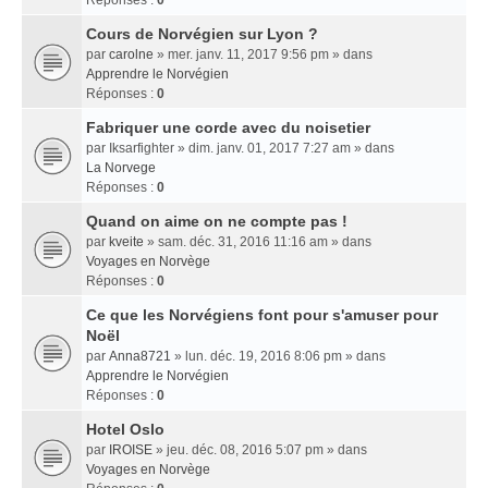
Réponses :
0
Cours de Norvégien sur Lyon ?
par
carolne
» mer. janv. 11, 2017 9:56 pm » dans
Apprendre le Norvégien
Réponses :
0
Fabriquer une corde avec du noisetier
par
Iksarfighter
» dim. janv. 01, 2017 7:27 am » dans
La Norvege
Réponses :
0
Quand on aime on ne compte pas !
par
kveite
» sam. déc. 31, 2016 11:16 am » dans
Voyages en Norvège
Réponses :
0
Ce que les Norvégiens font pour s'amuser pour
Noël
par
Anna8721
» lun. déc. 19, 2016 8:06 pm » dans
Apprendre le Norvégien
Réponses :
0
Hotel Oslo
par
IROISE
» jeu. déc. 08, 2016 5:07 pm » dans
Voyages en Norvège