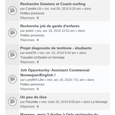
Recherche Greeters et Coach-surfing
par
Camille LN
» lun. mai 09, 2016 8:29 am » dans
Petites annonces
Réponses :
0
Recherche job de garde d'enfants
par
juliaV
» jeu. avr. 28, 2016 10:53 am » dans
Petites annonces
Réponses :
0
Projet diagnostic de territoire - étudiants
par
smot78
» ven. avr. 22, 2016 9:44 am » dans
Travailler et Etudier en Norvège
Réponses :
0
Job Opportunity: Assistant Commercial
Norwegian/English !
par
LynxRH-Lille
» mer. avr. 20, 2016 7:51 am » dans
Petites annonces
Réponses :
0
Un peu de rêve
par
Fleurette
» mer. mars 30, 2016 8:08 pm » dans
La Norvege
Réponses :
0
Maeemo, resto 3 étoiles à Oslo recherche du