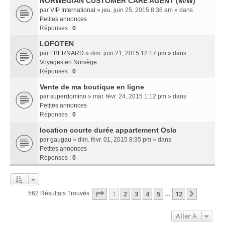
NORWEGIAN CUSTOMER CARE AGENT (M/W)
par
VIP International
» jeu. juin 25, 2015 8:36 am » dans
Petites annonces
Réponses :
0
LOFOTEN
par
FBERNARD
» dim. juin 21, 2015 12:17 pm » dans
Voyages en Norvège
Réponses :
0
Vente de ma boutique en ligne
par
superdomino
» mar. févr. 24, 2015 1:12 pm » dans
Petites annonces
Réponses :
0
location courte durée appartement Oslo
par
gaugau
» dim. févr. 01, 2015 8:35 pm » dans
Petites annonces
Réponses :
0
Page
1
Sur
12
1
2
3
4
5
12
Suivant
562 Résultats Trouvés
…
Aller À