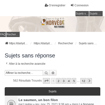
S’enregistrer
Connexion
Sujets sans réponse
Sujets actifs
FAQ
Rechercher
https://dailydigesthub.com
https://dailydigesthub.com
Rechercher
Sujets sans réponse
Sujets sans réponse
Aller à la recherche avancée
Rechercher
Recherche Avancée
Page
1
Sur
12
1
2
3
4
5
12
Suivant
562 Résultats Trouvés
…
Sujets
Le saumon, un bon filon
par
Loulou
» jeu. nov. 25, 2021 9:38 am » dans
La Norvege