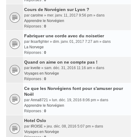
Réponses :
0
Cours de Norvégien sur Lyon ?
par
carolne
» mer. janv. 11, 2017 9:56 pm » dans
Apprendre le Norvégien
Réponses :
0
Fabriquer une corde avec du noisetier
par
Iksarfighter
» dim. janv. 01, 2017 7:27 am » dans
La Norvege
Réponses :
0
Quand on aime on ne compte pas !
par
kveite
» sam. déc. 31, 2016 11:16 am » dans
Voyages en Norvège
Réponses :
0
Ce que les Norvégiens font pour s'amuser pour
Noël
par
Anna8721
» lun. déc. 19, 2016 8:06 pm » dans
Apprendre le Norvégien
Réponses :
0
Hotel Oslo
par
IROISE
» jeu. déc. 08, 2016 5:07 pm » dans
Voyages en Norvège