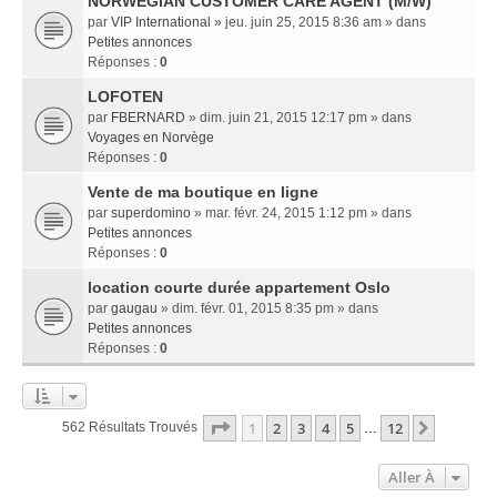
NORWEGIAN CUSTOMER CARE AGENT (M/W)
par
VIP International
» jeu. juin 25, 2015 8:36 am » dans
Petites annonces
Réponses :
0
LOFOTEN
par
FBERNARD
» dim. juin 21, 2015 12:17 pm » dans
Voyages en Norvège
Réponses :
0
Vente de ma boutique en ligne
par
superdomino
» mar. févr. 24, 2015 1:12 pm » dans
Petites annonces
Réponses :
0
location courte durée appartement Oslo
par
gaugau
» dim. févr. 01, 2015 8:35 pm » dans
Petites annonces
Réponses :
0
Page
1
Sur
12
1
2
3
4
5
12
Suivant
562 Résultats Trouvés
…
Aller À