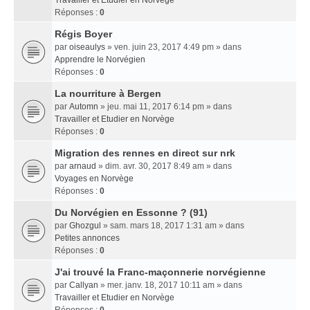
Travailler et Etudier en Norvège
Réponses :
0
Régis Boyer
par
oiseaulys
» ven. juin 23, 2017 4:49 pm » dans
Apprendre le Norvégien
Réponses :
0
La nourriture à Bergen
par
Automn
» jeu. mai 11, 2017 6:14 pm » dans
Travailler et Etudier en Norvège
Réponses :
0
Migration des rennes en direct sur nrk
par
arnaud
» dim. avr. 30, 2017 8:49 am » dans
Voyages en Norvège
Réponses :
0
Du Norvégien en Essonne ? (91)
par
Ghozgul
» sam. mars 18, 2017 1:31 am » dans
Petites annonces
Réponses :
0
J'ai trouvé la Franc-maçonnerie norvégienne
par
Callyan
» mer. janv. 18, 2017 10:11 am » dans
Travailler et Etudier en Norvège