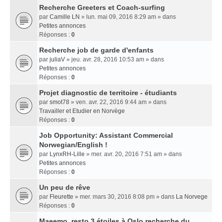
Recherche Greeters et Coach-surfing
par
Camille LN
» lun. mai 09, 2016 8:29 am » dans
Petites annonces
Réponses :
0
Recherche job de garde d'enfants
par
juliaV
» jeu. avr. 28, 2016 10:53 am » dans
Petites annonces
Réponses :
0
Projet diagnostic de territoire - étudiants
par
smot78
» ven. avr. 22, 2016 9:44 am » dans
Travailler et Etudier en Norvège
Réponses :
0
Job Opportunity: Assistant Commercial
Norwegian/English !
par
LynxRH-Lille
» mer. avr. 20, 2016 7:51 am » dans
Petites annonces
Réponses :
0
Un peu de rêve
par
Fleurette
» mer. mars 30, 2016 8:08 pm » dans
La Norvege
Réponses :
0
Maeemo, resto 3 étoiles à Oslo recherche du