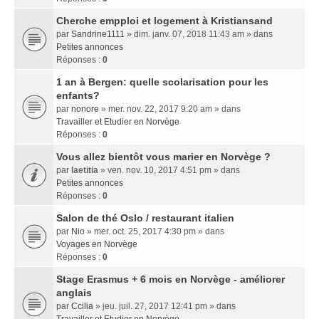
Cherche empploi et logement à Kristiansand
par
Sandrine1111
» dim. janv. 07, 2018 11:43 am » dans
Petites annonces
Réponses :
0
1 an à Bergen: quelle scolarisation pour les
enfants?
par
nonore
» mer. nov. 22, 2017 9:20 am » dans
Travailler et Etudier en Norvège
Réponses :
0
Vous allez bientôt vous marier en Norvège ?
par
laetitia
» ven. nov. 10, 2017 4:51 pm » dans
Petites annonces
Réponses :
0
Salon de thé Oslo / restaurant italien
par
Nio
» mer. oct. 25, 2017 4:30 pm » dans
Voyages en Norvège
Réponses :
0
Stage Erasmus + 6 mois en Norvège - améliorer
anglais
par
Ccilia
» jeu. juil. 27, 2017 12:41 pm » dans