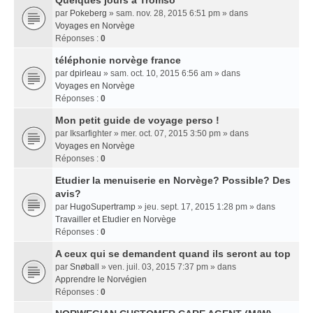
Quelques jours a Tromso
par
Pokeberg
» sam. nov. 28, 2015 6:51 pm » dans
Voyages en Norvège
Réponses :
0
téléphonie norvège france
par
dpirleau
» sam. oct. 10, 2015 6:56 am » dans
Voyages en Norvège
Réponses :
0
Mon petit guide de voyage perso !
par
Iksarfighter
» mer. oct. 07, 2015 3:50 pm » dans
Voyages en Norvège
Réponses :
0
Etudier la menuiserie en Norvège? Possible? Des
avis?
par
HugoSupertramp
» jeu. sept. 17, 2015 1:28 pm » dans
Travailler et Etudier en Norvège
Réponses :
0
A ceux qui se demandent quand ils seront au top
par
Snøball
» ven. juil. 03, 2015 7:37 pm » dans
Apprendre le Norvégien
Réponses :
0