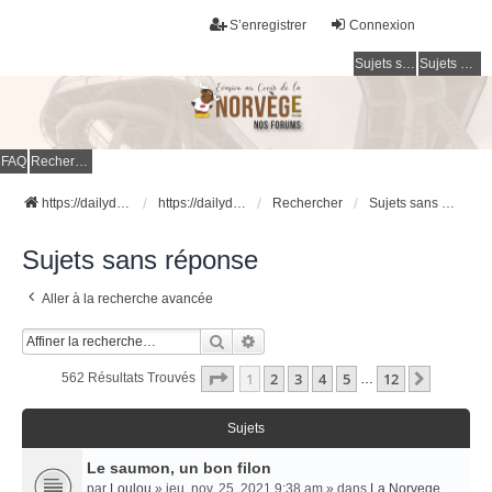
S’enregistrer
Connexion
Sujets sans réponse
Sujets actifs
FAQ
Rechercher
https://dailydigesthub.com
https://dailydigesthub.com
Rechercher
Sujets sans réponse
Sujets sans réponse
Aller à la recherche avancée
Rechercher
Recherche Avancée
Page
1
Sur
12
1
2
3
4
5
12
Suivant
562 Résultats Trouvés
…
Sujets
Le saumon, un bon filon
par
Loulou
» jeu. nov. 25, 2021 9:38 am » dans
La Norvege