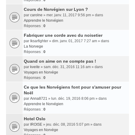
Réponses :
0
Cours de Norvégien sur Lyon ?
par
carolne
» mer. janv. 11, 2017 9:56 pm » dans
Apprendre le Norvégien
Réponses :
0
Fabriquer une corde avec du noisetier
par
Iksarfighter
» dim. janv. 01, 2017 7:27 am » dans
La Norvege
Réponses :
0
Quand on aime on ne compte pas !
par
kveite
» sam. déc. 31, 2016 11:16 am » dans
Voyages en Norvège
Réponses :
0
Ce que les Norvégiens font pour s'amuser pour
Noël
par
Anna8721
» lun. déc. 19, 2016 8:06 pm » dans
Apprendre le Norvégien
Réponses :
0
Hotel Oslo
par
IROISE
» jeu. déc. 08, 2016 5:07 pm » dans
Voyages en Norvège