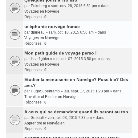
Quelques jours a Tromso
par
Pokeberg
» sam. nov. 28, 2015 6:51 pm » dans
Voyages en Norvège
Réponses :
0
téléphonie norvège france
par
dpirleau
» sam. oct. 10, 2015 6:56 am » dans
Voyages en Norvège
Réponses :
0
Mon petit guide de voyage perso !
par
Iksarfighter
» mer. oct. 07, 2015 3:50 pm » dans
Voyages en Norvège
Réponses :
0
Etudier la menuiserie en Norvège? Possible? Des
avis?
par
HugoSupertramp
» jeu. sept. 17, 2015 1:28 pm » dans
Travailler et Etudier en Norvège
Réponses :
0
A ceux qui se demandent quand ils seront au top
par
Snøball
» ven. juil. 03, 2015 7:37 pm » dans
Apprendre le Norvégien
Réponses :
0