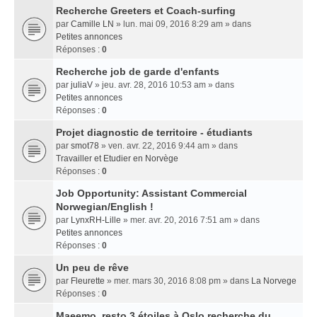
Recherche Greeters et Coach-surfing
par
Camille LN
» lun. mai 09, 2016 8:29 am » dans
Petites annonces
Réponses :
0
Recherche job de garde d'enfants
par
juliaV
» jeu. avr. 28, 2016 10:53 am » dans
Petites annonces
Réponses :
0
Projet diagnostic de territoire - étudiants
par
smot78
» ven. avr. 22, 2016 9:44 am » dans
Travailler et Etudier en Norvège
Réponses :
0
Job Opportunity: Assistant Commercial
Norwegian/English !
par
LynxRH-Lille
» mer. avr. 20, 2016 7:51 am » dans
Petites annonces
Réponses :
0
Un peu de rêve
par
Fleurette
» mer. mars 30, 2016 8:08 pm » dans
La Norvege
Réponses :
0
Maeemo, resto 3 étoiles à Oslo recherche du