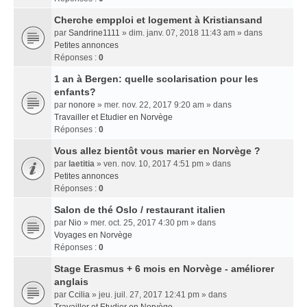
Cherche empploi et logement à Kristiansand
par
Sandrine1111
» dim. janv. 07, 2018 11:43 am » dans
Petites annonces
Réponses :
0
1 an à Bergen: quelle scolarisation pour les
enfants?
par
nonore
» mer. nov. 22, 2017 9:20 am » dans
Travailler et Etudier en Norvège
Réponses :
0
Vous allez bientôt vous marier en Norvège ?
par
laetitia
» ven. nov. 10, 2017 4:51 pm » dans
Petites annonces
Réponses :
0
Salon de thé Oslo / restaurant italien
par
Nio
» mer. oct. 25, 2017 4:30 pm » dans
Voyages en Norvège
Réponses :
0
Stage Erasmus + 6 mois en Norvège - améliorer
anglais
par
Ccilia
» jeu. juil. 27, 2017 12:41 pm » dans