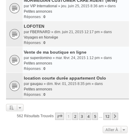
NORWEGIAN CUSTOMER CARE AGENT (M/W)
par
VIP International
» jeu. juin 25, 2015 8:36 am » dans
Petites annonces
Réponses :
0
LOFOTEN
par
FBERNARD
» dim. juin 21, 2015 12:17 pm » dans
Voyages en Norvège
Réponses :
0
Vente de ma boutique en ligne
par
superdomino
» mar. févr. 24, 2015 1:12 pm » dans
Petites annonces
Réponses :
0
location courte durée appartement Oslo
par
gaugau
» dim. févr. 01, 2015 8:35 pm » dans
Petites annonces
Réponses :
0
Page
1
Sur
12
1
2
3
4
5
12
Suivant
562 Résultats Trouvés
…
Aller À