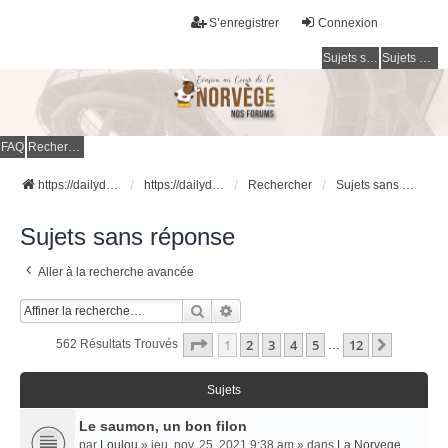
S’enregistrer
Connexion
Sujets sans réponse
Sujets actifs
FAQ
Rechercher
https://dailydigesthub.com
https://dailydigesthub.com
Rechercher
Sujets sans réponse
Sujets sans réponse
Aller à la recherche avancée
Rechercher
Recherche Avancée
Page
1
Sur
12
1
2
3
4
5
12
Suivant
562 Résultats Trouvés
…
Sujets
Le saumon, un bon filon
par
Loulou
» jeu. nov. 25, 2021 9:38 am » dans
La Norvege