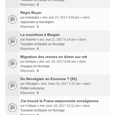
Travailler et Etudier en Norvège
Réponses :
0
Régis Boyer
par
oiseaulys
» ven. juin 23, 2017 4:49 pm » dans
Apprendre le Norvégien
Réponses :
0
La nourriture à Bergen
par
Automn
» jeu. mai 11, 2017 6:14 pm » dans
Travailler et Etudier en Norvège
Réponses :
0
Migration des rennes en direct sur nrk
par
arnaud
» dim. avr. 30, 2017 8:49 am » dans
Voyages en Norvège
Réponses :
0
Du Norvégien en Essonne ? (91)
par
Ghozgul
» sam. mars 18, 2017 1:31 am » dans
Petites annonces
Réponses :
0
J'ai trouvé la Franc-maçonnerie norvégienne
par
Callyan
» mer. janv. 18, 2017 10:11 am » dans
Travailler et Etudier en Norvège